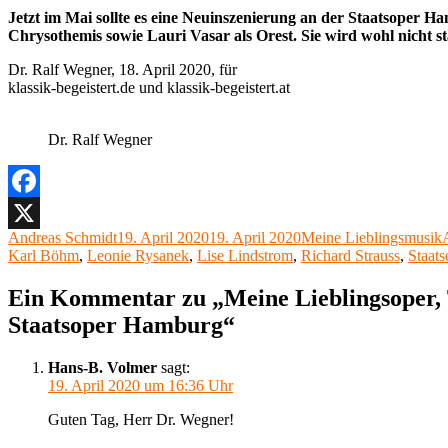
Jetzt im Mai sollte es eine Neuinszenierung an der Staatsoper H
Chrysothemis sowie Lauri Vasar als Orest. Sie wird wohl nicht st
Dr. Ralf Wegner, 18. April 2020, für
klassik-begeistert.de und klassik-begeistert.at
Dr. Ralf Wegner
Facebook
Autor
Veröffentlicht
Kategorien
S
Andreas Schmidt
19. April 2020
19. April 2020
Meine Lieblingsmusik
X
am
Karl Böhm
,
Leonie Rysanek
,
Lise Lindstrom
,
Richard Strauss
,
Staat
Ein Kommentar zu „Meine Lieblingsoper, T
Staatsoper Hamburg“
Hans-B. Volmer
sagt:
19. April 2020 um 16:36 Uhr
Guten Tag, Herr Dr. Wegner!