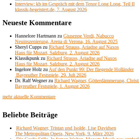
Interview: kb im Gespräch mit dem Tenor Long Long, Teil II
klassik-begeistert.de, 7. August 2026
Neueste Kommentare
Hannelore Hartmann
zu
Giuseppe Verdi, Nabucco
Neuinszenierung, Arena di Verona, 16. August 2025
Sheryl Cupps
zu
Richard Strauss, Ariadne auf Naxos
Haus für Mozart, Salzburg, 2. August 2026
Klassikpunk
zu
Richard Strauss, Ariadne auf Naxos
Haus für Mozart, Salzburg, 2. August 2026
Ingelore Holz
zu
Auf den Punkt 99: Der fliegende Holländer
Bayreuther Festspiele, 29. Juli 2026
Dr. Ralf Wegner
zu
Richard Wagner, Götterdämmerung, Christ
Bayreuther Festspiele, 1. August 2026
mehr aktuelle Kommentare
Beliebte Beiträge
Richard Wagner, Tristan und Isolde, Lise Davidsen
The Metropolitan Opera, New York, 9. März 2026