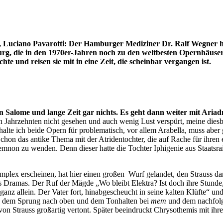
o, Luciano Pavarotti: Der Hamburger Mediziner Dr. Ralf Wegner ha
burg, die in den 1970er-Jahren noch zu den weltbesten Opernhäuser
e und reisen sie mit in eine Zeit, die scheinbar vergangen ist.
gen Salome und lange Zeit gar nichts. Es geht dann weiter mit Ari
n Jahrzehnten nicht gesehen und auch wenig Lust verspürt, meine dies
alte ich beide Opern für problematisch, vor allem Arabella, muss aber
 Schon das antike Thema mit der Atridentochter, die auf Rache für ihren
non zu wenden. Denn dieser hatte die Tochter Iphigenie aus Staatsrai
plex erscheinen, hat hier einen großen Wurf gelandet, den Strauss da
amas. Der Ruf der Mägde „Wo bleibt Elektra? Ist doch ihre Stunde, w
 ganz allein. Der Vater fort, hinabgescheucht in seine kalten Klüfte“
, dem Sprung nach oben und dem Tonhalten bei
mem
und dem nachfolg
on Strauss großartig vertont. Später beeindruckt Chrysothemis mit ihr