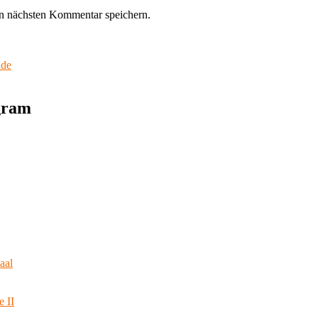
n nächsten Kommentar speichern.
.de
agram
aal
e II