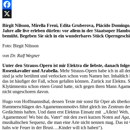
Facebook
X
Birgit Nilsson, Mirella Freni, Edita Gruberova, Plácido Doming
Jahre alle live erleben dürfen: vor allem in der Staatsoper Ham
bemüht. Begeben Sie sich in ein wunderbares Stück Operngeschicht
Foto: Birgit Nilsson
von Dr. Ralf Wegner
Unter den Strauss-Opern ist mir Elektra die liebste, danach fol
Rosenkavalier und Arabella.
Mehr Strauss-Opern habe ich in all de
sind ja sehr berühmt und verlocken schon vom Namen her. Inhaltlich h
das ist häufiger der Fall, schon gefallen können. Zurück zur Elektra.
Klytämnestra schon einen Grund hatte, sich gegen ihren Mann Agamem
nicht ungeschoren davon.
Hugo von Hoffmannsthal, dessen Texte mir sonst für Oper als überkom
Hammerschlägen des Agamemnonmotivs führt gleich ins Zentrum des Dr
Gedächtnis haften. Und dann erst Elektras Einsatz mit „Allein! Weh,
Agamemnon! Wo bist du, Vater“ mit den zwei kurzen Noten auf
Aga
musikalischen Sequenz, die man eine Arie nicht nennen mag. Das ist v
habs wie Feuer in der Brust….Kinder will ich haben“).