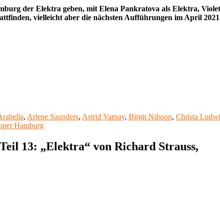
amburg der Elektra geben, mit Elena Pankratova als Elektra, Viol
attfinden, vielleicht aber die nächsten Aufführungen im April 2021
chlagwörter
Arabella
,
Arlene Saunders
,
Astrid Varnay
,
Birgit Nilsson
,
Christa Ludw
soper Hamburg
eil 13: „Elektra“ von Richard Strauss,