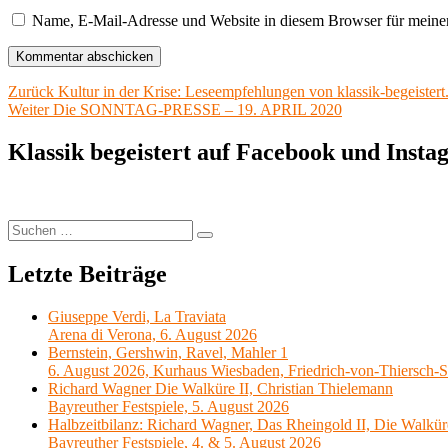
Name, E-Mail-Adresse und Website in diesem Browser für meine
Beitragsnavigation
Vorheriger
Zurück
Kultur in der Krise: Leseempfehlungen von klassik-begeistert
Nächster
Beitrag:
Weiter
Die SONNTAG-PRESSE – 19. APRIL 2020
Beitrag:
Klassik begeistert auf Facebook und Inst
Suchen
Suchen
nach:
Letzte Beiträge
Giuseppe Verdi, La Traviata
Arena di Verona, 6. August 2026
Bernstein, Gershwin, Ravel, Mahler 1
6. August 2026, Kurhaus Wiesbaden, Friedrich-von-Thiersch-S
Richard Wagner Die Walküre II, Christian Thielemann
Bayreuther Festspiele, 5. August 2026
Halbzeitbilanz: Richard Wagner, Das Rheingold II, Die Walkür
Bayreuther Festspiele, 4. & 5. August 2026