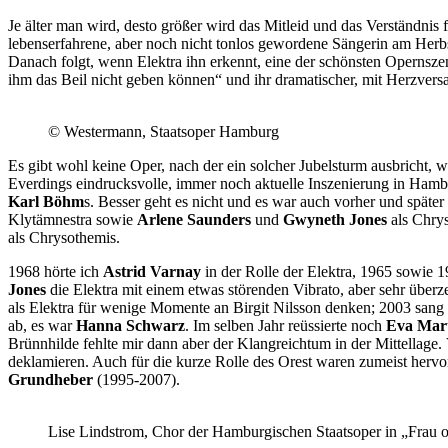
Je älter man wird, desto größer wird das Mitleid und das Verständnis
lebenserfahrene, aber noch nicht tonlos gewordene Sängerin am Herbst
Danach folgt, wenn Elektra ihn erkennt, eine der schönsten Opernszen
ihm das Beil nicht geben können“ und ihr dramatischer, mit Herzvers
© Westermann, Staatsoper Hamburg
Es gibt wohl keine Oper, nach der ein solcher Jubelsturm ausbricht,
Everdings eindrucksvolle, immer noch aktuelle Inszenierung in Hamb
Karl Böhm
s. Besser geht es nicht und es war auch vorher und späte
Klytämnestra sowie
Arlene Saunders
und
Gwyneth Jones
als Chry
als Chrysothemis.
1968 hörte ich
Astrid Varnay
in der Rolle der Elektra, 1965 sowie 
Jones
die Elektra mit einem etwas störenden Vibrato, aber sehr über
als Elektra für wenige Momente an Birgit Nilsson denken; 2003 sang s
ab, es war
Hanna Schwarz
. Im selben Jahr reüssierte noch
Eva Mar
Brünnhilde fehlte mir dann aber der Klangreichtum in der Mittellage. 
deklamieren. Auch für die kurze Rolle des Orest waren zumeist herv
Grundheber
(1995-2007).
Lise Lindstrom, Chor der Hamburgischen Staatsoper in „Frau