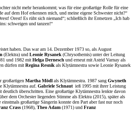
ochter nicht mehr herankommt; was für eine großartige Rolle für eine
Hunde auf dem Hof erkennen mich, und meine eigene Schwester nicht?“
st! Orest! Es rüht sich niemand“; schließlich ihr Entsetzen „Ich hab
eins: schweigen und tanzen!“
leistet haben. Das war am 14. Dezember 1973 so, als August
on
(Elektra) und
Leonie Rysanek
(Chrysothemis) unter der Leitung
 1981 und 1982 mit
Helga Dernesch
und erneut mit Astrid Varnay als
en dürfen mit
Regina Resnik
als Klytämnestra sowie Leonie Rysanek
er großartigen
Martha Mödl
als Klytämnestra. 1987 sang
Gwyneth
ge Klytämnestra auf.
Gabriele Schnaut
ieß 1995 mit ihrer Leistung
t deutlich überschritten. Eine großartige Klytämnestra lenkte davon
t über dem Orchester liegenden Stimme als Elektra (2015), später als
e einstmals großartige Sängerin konnte den Part aber fast nur noch
ranz Crass
(1968),
Theo Adam
(1971) und
Franz