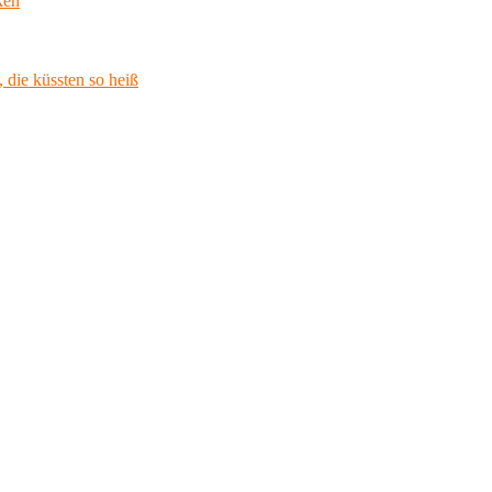
ken
 die küssten so heiß