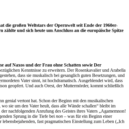
t die großen Weltstars der Opernwelt seit Ende der 1960er-
n zählte und sich heute um Anschluss an die europäische Spitze
adne auf Naxos und der Frau ohne Schatten sowie Der
bezüglichen Kenntnisse zu erweitern. Der Rosenkavalier und Arabella
 gestehen, dass sie muskalisch bei gesanglich guten Besetzungen, und
 ermordeten Vater sinnt, ist hochdramatisch. Ausgeblendet wird, dass
son geopfert. Und auch Orest, der Muttermörder, kommt schließlich
nn genial vertont hat. Schon der Beginn mit den musikalischen
o sie um den Vater heult, dass alle Wände schallen“ bleibt im
 und der nachfolgenden Anrufung des Geistes ihres Vaters „Agamemnon!
enden Sprung in die Tiefe bei
non –
was für ein Beginn einer
er lebensbejahenden, fast pragmatischen Einstellung zum Leben („Ich