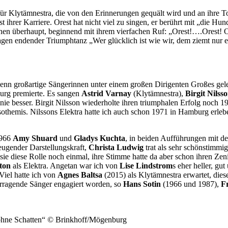
 für Klytämnestra, die von den Erinnerungen gequält wird und an ihre T
 ihrer Karriere. Orest hat nicht viel zu singen, er berührt mit „die 
en überhaupt, beginnend mit ihrem vierfachen Ruf: „Orest!….Orest! Ore
agen endender Triumphtanz „Wer glücklich ist wie wir, dem ziemt nur 
 wenn großartige Sängerinnen unter einem großen Dirigenten Großes ge
urg premierte. Es sangen
Astrid Varnay
(Klytämnestra),
Birgit Nilss
r nie besser. Birgit Nilsson wiederholte ihren triumphalen Erfolg noch
sothemis. Nilssons Elektra hatte ich auch schon 1971 in Hamburg erleb
1966
Amy Shuard
und
Gladys Kuchta
, in beiden Aufführungen mit d
zeugender Darstellungskraft,
Christa Ludwig
trat als sehr schönstimmi
ie diese Rolle noch einmal, ihre Stimme hatte da aber schon ihren Zeni
ton
als Elektra. Angetan war ich von
Lise Lindstrom
s eher heller, gu
Viel hatte ich von
Agnes Baltsa
(2015) als Klytämnestra erwartet, dies
orragende Sänger engagiert worden, so
Hans Sotin
(1966 und 1987),
F
 ohne Schatten“ © Brinkhoff/Mögenburg