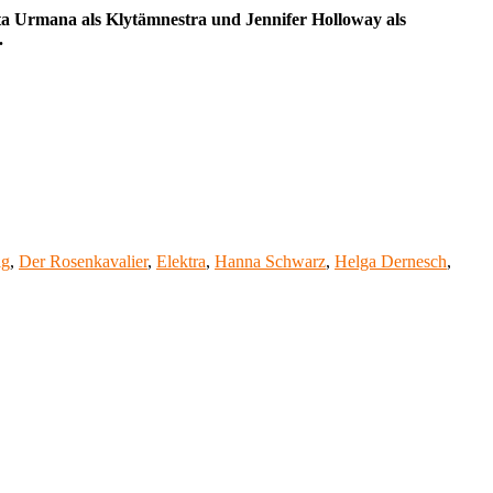
eta Urmana als Klytämnestra und Jennifer Holloway als
.
ig
,
Der Rosenkavalier
,
Elektra
,
Hanna Schwarz
,
Helga Dernesch
,