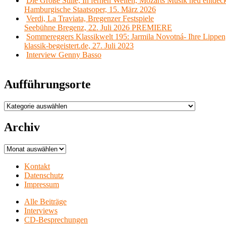
Die Große Stille, In fernen Welten, Mozarts Musik neu entdec
Hamburgische Staatsoper, 15. März 2026
Verdi, La Traviata, Bregenzer Festspiele
Seebühne Bregenz, 22. Juli 2026 PREMIERE
Sommereggers Klassikwelt 195: Jarmila Novotná- Ihre Lippen,
klassik-begeistert.de, 27. Juli 2023
Interview Genny Basso
Aufführungsorte
Aufführungsorte
Archiv
Archiv
Kontakt
Datenschutz
Impressum
Alle Beiträge
Interviews
CD-Besprechungen