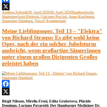
Anja
Harteros,
Facebook
Jonas
Autor
Veröffentlicht
Kategorien
Andreas Schmidt
30. April 2020
30. April 2020
Hamburgische
X
Kaufmann,
Schlagwörter
am
Staatsoper
Anja Harteros
,
Giacomo Puccini
,
Jonas Kaufmann
,
Staatsoper
zu
Staatsoper Hamburg
,
Tosca
7 Kommentare
Hamburg“
Giacomo
Puccini,
Meine Lieblingsoper, Teil 13 – "Elektra"
Tosca,
von Richard Strauss: Es gibt wohl keine
Anja
Harteros,
Oper, nach der ein solcher Jubelsturm
Jonas
ausbricht, wenn großartige Sängerinnen
Kaufmann,
Staatsoper
unter einem großen Dirigenten Großes
Hamburg
geleistet haben
Facebook
X
Birgit Nilsson, Mirella Freni, Edita Gruberova, Plácido
Domingo, Luciano Pavarotti: Der Hamburger Mediziner Dr.