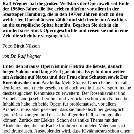
Ralf Wegner hat die großen Weltstars der Opernwelt seit Ende
der 1960er-Jahre alle live erleben dürfen: vor allem in der
Staatsoper Hamburg, die in den 1970er-Jahren noch zu den
weltbesten Opernhäusern zählte und sich heute um Anschluss
an die europäische Spitze bemüht. Begeben Sie sich in ein
wunderbares Stück Operngeschichte und reisen sie mit in eine
Zeit, die scheinbar vergangen ist.
Foto: Birgit Nilsson
von Dr. Ralf Wegner
Unter den Strauss-Opern ist mir Elektra die liebste, danach
folgen Salome und lange Zeit gar nichts. Es geht dann weiter
mit Ariadne auf Naxos und der Frau ohne Schatten sowie Der
Rosenkavalier und Arabella.
Mehr Strauss-Opern habe ich in all
den Jahrzehnten nicht gesehen und auch wenig Lust verspürt, meine
diesbezüglichen Kenntnisse zu erweitern. Der Rosenkavalier und
Arabella sind ja sehr berühmt und verlocken schon vom Namen her.
Inhaltlich halte ich beide Opern für problematisch, vor allem
Arabella, muss aber gestehen, dass sie muskalisch bei gesanglich
guten Besetzungen, und das ist häufiger der Fall, schon gefallen
können. Zurück zur Elektra. Schon das antike Thema mit der
Atridentochter, die auf Rache für ihren ermordeten Vater sinnt, ist
hochdramatisch. Ausgeblendet wird, dass Klytämnestra schon einen