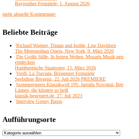
Bayreuther Festspiele, 1. August 2026
mehr aktuelle Kommentare
Beliebte Beiträge
Richard Wagner, Tristan und Isolde, Lise Davidsen
The Metropolitan Opera, New York, 9. März 2026
Die Große Stille, In fernen Welten, Mozarts Musik neu
entdecken
Hamburgische Staatsoper, 15. März 2026
Verdi, La Traviata, Bregenzer Festspiele
Seebühne Bregenz, 22. Juli 2026 PREMIERE
Sommereggers Klassikwelt 195: Jarmila Novotná- Ihre
Lippen, die küssten so heiß
klassik-begeistert.de, 27. Juli 2023
Interview Genny Basso
Aufführungsorte
Aufführungsorte