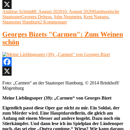
ist
Facebook
ein
Autor
Veröffentlicht
Kategorien
Andreas Schmidt
8. August 2020
10. August 2020
Hamburgische
X
Armut
Schlagwörter
am
Staatsoper
Georges Delnon
,
John Neumeier
,
Kent Nagano
,
Staat
zu
Staatsoper Hamburg
2 Kommentare
Hamb
Staatsoper
Hamburg,
Georges Bizets "Carmen": Zum Weinen
Der
schön
neue
Spielplan
ist
ein
Armutszeugnis
Staatsoper
Facebook
Hamburg
X
Foto: „Carmen“ an der Staatsoper Hamburg. © 2014 Brinkhoff/
Mögenburg
Meine Lieblingsoper (39): „Carmen“ von Georges Bizet
Eigentlich passt diese Oper gar nicht zu mir. Ein Soldat, der
zum Mörder wird. Eine Hauptdarstellerin, die gleich am
Anfang mit einem Messer auf andere losgeht. Dazu noch ein
Stierkämpfer. Und dann lese ich im Spielplan der Lindenoper
noch, das sei eine „Opéra comique.“ Wieso? Wie kann daraus