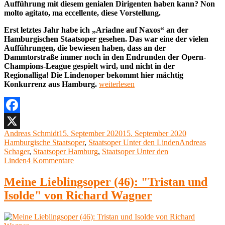
Aufführung mit diesem genialen Dirigenten haben kann? Non
molto agitato,
ma
eccellente, diese Vorstellung.
Erst letztes Jahr habe ich „Ariadne auf Naxos“ an der
Hamburgischen Staatsoper gesehen. Das war eine der vielen
Aufführungen, die bewiesen haben, dass an der
Dammtorstraße immer noch in den Endrunden der Opern-
Champions-League gespielt wird, und nicht in der
Regionalliga! Die Lindenoper bekommt hier mächtig
„Richard
Konkurrenz aus Hamburg.
weiterlesen
Strauss,
Ariadne
auf
Naxos
Facebook
Staatsoper
Autor
Veröffentlicht
Kategorien
Andreas Schmidt
15. September 2020
15. September 2020
X
Unter
am
Schlagwörter
Hamburgische Staatsoper
,
Staatsoper Unter den Linden
Andreas
den
Schager
,
Staatsoper Hamburg
,
Staatsoper Unter den
Linden,
zu
Linden
4 Kommentare
Berlin,
Richard
13.
Strauss,
Meine Lieblingsoper (46): "Tristan und
September
Ariadne
2020“
Isolde" von Richard Wagner
auf
Naxos
Staatsoper
Unter