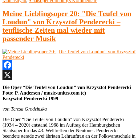
zu
Mantashyan
,
Staatsoper Hamburg
3 Kommentare
Meine
Lieblingsoper
Meine Lieblingsoper 20: "Die Teufel von
(39):
Loudun" von Krzysztof Penderecki –
„Carmen“
von
teuflische Zeiten mal wieder mit
Georges
passender Musik
Bizet
Facebook
X
Die Oper “Die Teufel von Loudun” von Krzysztof Penderecki
Foto: P. Andersen / music-unites.com (c)
Krzysztof Penderecki 1999
von Teresa Grodzinska
Die Oper “Die Teufel von Loudun” von Krzysztof Penderecki
(1934 – 2020) entstand 1968 im Auftrag der Hamburgischen
Staatsoper für das 43. Welttreffen der Neutöner.
Penderecki
beendete gerade zweijährigen Lehrauftrag an der Folkwangschule in