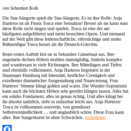
von Sebastian
Koik
Die Star-Sängerin spielt die Star-Sängerin. Es ist ihre Rolle: Anja
Harteros ist als Floria Tosca eine Sensation! Besser als sie kann man
diese Rolle nicht singen und spielen.
Tosca
ist eine der am
häufigsten aufgeführten und meist besuchten Opern. Und niemand
auf der Welt gibt diese leidenschaftliche, eifersüchtige und starke
Bühnenfigur Tosca besser als die Deutsch-Griechin.
Beim ersten Auftritt löst sie in Sekunden Gänsehaut aus. Ihre
ungemein dichten Höhen strahlen mannigfaltig, funkeln komplex
und wundersam in viele Richtungen. Ihre Mittellagen und Tiefen
sind ebenfalls vollkommen. Anja Harteros begeistert in der
Staatsoper Hamburg mit Intensität, herrlicher Cremigkeit und
exzellenter dramatischer Ausgestaltung und Nuancierung. Frau
Harteros’ Stimme klingt golden und warm. Die Wunder-Sopranistin
kann auch die höchsten Höhen sehr geerdet klingen lassen. Alles hat
ein solides Fundament, alles ist genau richtig. Und alles klingt bei
ihr absolut natürlich, sieht so unfassbar leicht aus. Anja Harteros‘
Tosca ist vollkommen souverän, von grandioser
Selbstverständlichkeit … und unglaublich schön. Diese Frau kann
„Giacomo
alles. Ihre Sangeskunst ist ohne Schwächen.
weiterlesen
Puccini,
Tosca,