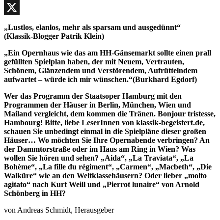
Facebook
X
„Lustlos, elanlos, mehr als sparsam und ausgedünnt“
(Klassik-Blogger Patrik Klein)
„Ein Opernhaus wie das am HH-Gänsemarkt sollte einen prall
gefüllten Spielplan haben, der mit Neuem, Vertrauten,
Schönem, Glänzendem und Verstörendem, Aufrüttelndem
aufwartet – würde ich mir wünschen.“(Burkhard Egdorf)
Wer das Programm der Staatsoper Hamburg mit den
Programmen der Häuser in Berlin, München, Wien und
Mailand vergleicht, dem kommen die Tränen. Bonjour tristesse,
Hambourg! Bitte, liebe LeserInnen von klassik-begeistert.de,
schauen Sie unbedingt einmal in die Spielpläne dieser großen
Häuser… Wo möchten Sie Ihre Opernabende verbringen? An
der Dammtorstraße oder im Haus am Ring in Wien? Was
wollen Sie hören und sehen? „Aida“, „La Traviata“, „La
Bohème“, „La fille du régiment“, „Carmen“, „Macbeth“, „Die
Walküre“ wie an den Weltklassehäusern? Oder lieber „molto
agitato“ nach Kurt Weill und „Pierrot lunaire“ von Arnold
Schönberg in HH?
von Andreas Schmidt, Herausgeber