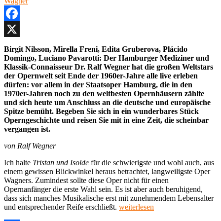
den
Linden,
Berlin,
Facebook
13.
September
X
Birgit Nilsson, Mirella Freni, Edita Gruberova, Plácido
2020
Domingo, Luciano Pavarotti: Der Hamburger Mediziner und
Klassik-Connaisseur Dr. Ralf Wegner hat die großen Weltstars
der Opernwelt seit Ende der 1960er-Jahre alle live erleben
dürfen: vor allem in der Staatsoper Hamburg, die in den
1970er-Jahren noch zu den weltbesten Opernhäusern zählte
und sich heute um Anschluss an die deutsche und europäische
Spitze bemüht. Begeben Sie sich in ein wunderbares Stück
Operngeschichte und reisen Sie mit in eine Zeit, die scheinbar
vergangen ist.
von Ralf Wegner
Ich halte
Tristan und Isolde
für die schwierigste und wohl auch, aus
einem gewissen Blickwinkel heraus betrachtet, langweiligste Oper
Wagners. Zumindest sollte diese Oper nicht für einen
Opernanfänger die erste Wahl sein. Es ist aber auch beruhigend,
dass sich manches Musikalische erst mit zunehmendem Lebensalter
„Meine
und entsprechender Reife erschließt.
weiterlesen
Lieblingsoper