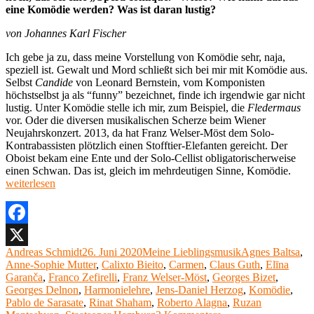
eine Komödie werden? Was ist daran lustig?
von Johannes Karl Fischer
Ich gebe ja zu, dass meine Vorstellung von Komödie sehr, naja,
speziell ist. Gewalt und Mord schließt sich bei mir mit Komödie aus.
Selbst
Candide
von Leonard Bernstein, vom Komponisten
höchstselbst ja als “funny” bezeichnet, finde ich irgendwie gar nicht
lustig. Unter Komödie stelle ich mir, zum Beispiel, die
Fledermaus
vor. Oder die diversen musikalischen Scherze beim Wiener
Neujahrskonzert. 2013, da hat Franz Welser-Möst dem Solo-
Kontrabassisten plötzlich einen Stofftier-Elefanten gereicht. Der
Oboist bekam eine Ente und der Solo-Cellist obligatorischerweise
„Mei
einen Schwan. Das ist, gleich im mehrdeutigen Sinne, Komödie.
Liebl
weiterlesen
(39):
„Car
von
Geor
Facebook
Bizet
Autor
Veröffentlicht
Kategorien
Schlagwörter
Andreas Schmidt
26. Juni 2020
Meine Lieblingsmusik
Agnes Baltsa
,
X
am
Anne-Sophie Mutter
,
Calixto Bieito
,
Carmen
,
Claus Guth
,
Elīna
Garanča
,
Franco Zefirelli
,
Franz Welser-Möst
,
Georges Bizet
,
Georges Delnon
,
Harmonielehre
,
Jens-Daniel Herzog
,
Komödie
,
Pablo de Sarasate
,
Rinat Shaham
,
Roberto Alagna
,
Ruzan