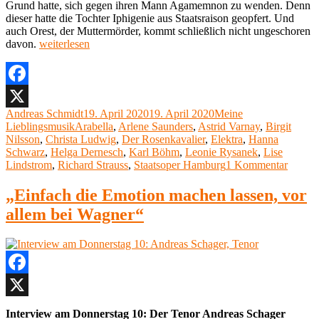
Grund hatte, sich gegen ihren Mann Agamemnon zu wenden. Denn
dieser hatte die Tochter Iphigenie aus Staatsraison geopfert. Und
auch Orest, der Muttermörder, kommt schließlich nicht ungeschoren
„Meine
davon.
weiterlesen
Lieblingsoper,
Teil
13:
„Elektra“
Facebook
von
Autor
Veröffentlicht
Kategorien
Andreas Schmidt
19. April 2020
19. April 2020
Meine
X
Richard
Schlagwörter
am
Lieblingsmusik
Arabella
,
Arlene Saunders
,
Astrid Varnay
,
Birgit
Strauss,
Nilsson
,
Christa Ludwig
,
Der Rosenkavalier
,
Elektra
,
Hanna
Staatsoper
Schwarz
,
Helga Dernesch
,
Karl Böhm
,
Leonie Rysanek
,
Lise
Hamburg“
zu
Lindstrom
,
Richard Strauss
,
Staatsoper Hamburg
1 Kommentar
Meine
Lieblin
„Einfach die Emotion machen lassen, vor
Teil
allem bei Wagner“
13:
„Elekt
von
Richar
Strauss
Staats
Facebook
Hambu
X
Interview am Donnerstag 10: Der Tenor Andreas Schager