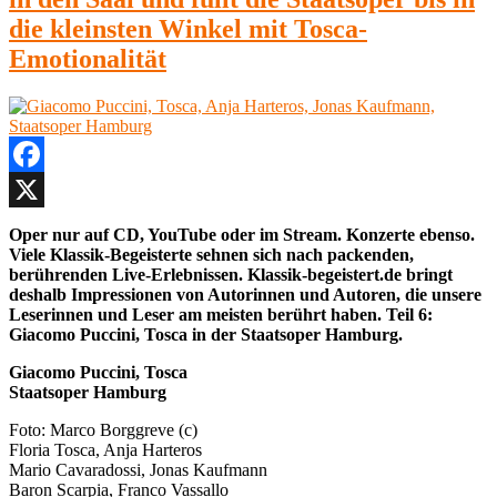
„Die
Teufel
die kleinsten Winkel mit Tosca-
von
Emotionalität
Loudun“
von
Krzysztof
Penderecki
Facebook
X
Oper nur auf CD, YouTube oder im Stream. Konzerte ebenso.
Viele Klassik-Begeisterte sehnen sich nach packenden,
berührenden Live-Erlebnissen. Klassik-begeistert.de bringt
deshalb Impressionen von Autorinnen und Autoren, die unsere
Leserinnen und Leser am meisten berührt haben. Teil 6:
Giacomo Puccini, Tosca in der Staatsoper Hamburg.
Giacomo Puccini, Tosca
Staatsoper Hamburg
Foto: Marco Borggreve (c)
Floria Tosca, Anja Harteros
Mario Cavaradossi, Jonas Kaufmann
Baron Scarpia, Franco Vassallo