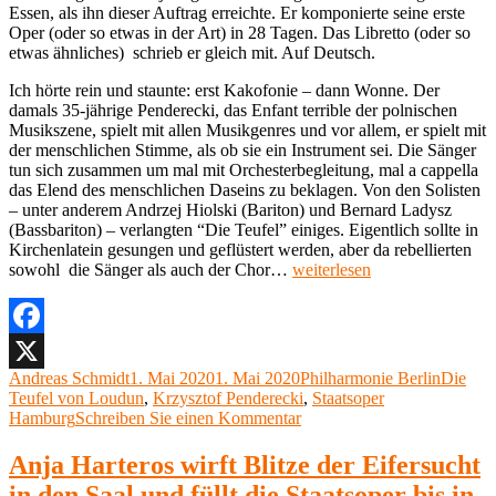
Essen, als ihn dieser Auftrag erreichte. Er komponierte seine erste
Oper (oder so etwas in der Art) in 28 Tagen. Das Libretto (oder so
etwas ähnliches) schrieb er gleich mit. Auf Deutsch.
Ich hörte rein und staunte: erst Kakofonie – dann Wonne. Der
damals 35-jährige Penderecki, das Enfant terrible der polnischen
Musikszene, spielt mit allen Musikgenres und vor allem, er spielt mit
der menschlichen Stimme, als ob sie ein Instrument sei. Die Sänger
tun sich zusammen um mal mit Orchesterbegleitung, mal a cappella
das Elend des menschlichen Daseins zu beklagen. Von den Solisten
– unter anderem Andrzej Hiolski (Bariton) und Bernard Ladysz
(Bassbariton) – verlangten “Die Teufel” einiges. Eigentlich sollte in
Kirchenlatein gesungen und geflüstert werden, aber da rebellierten
„Meine
sowohl die Sänger als auch der Chor…
weiterlesen
Lieblingsoper
20:
„Die
Teufel
Facebook
von
Autor
Veröffentlicht
Kategorien
Schlagw
Andreas Schmidt
1. Mai 2020
1. Mai 2020
Philharmonie Berlin
Die
X
Loudun“
am
Teufel von Loudun
,
Krzysztof Penderecki
,
Staatsoper
von
zu
Hamburg
Schreiben Sie einen Kommentar
Krzysztof
Meine
Penderecki“
Lieblingsoper
Anja Harteros wirft Blitze der Eifersucht
20:
in den Saal und füllt die Staatsoper bis in