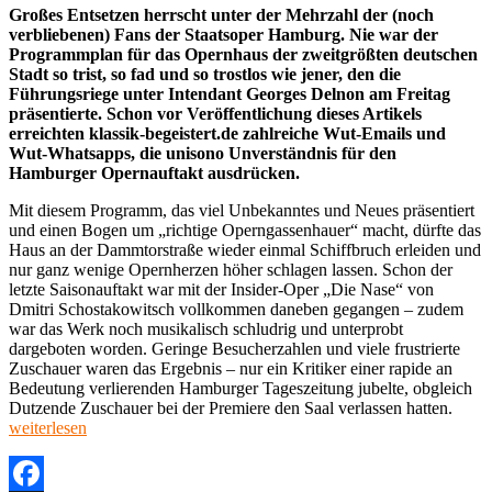
Großes Entsetzen herrscht unter der Mehrzahl der (noch
verbliebenen) Fans der Staatsoper Hamburg. Nie war der
Programmplan für das Opernhaus der zweitgrößten deutschen
Stadt so trist, so fad und so trostlos wie jener, den die
Führungsriege unter Intendant Georges Delnon am Freitag
präsentierte. Schon vor Veröffentlichung dieses Artikels
erreichten klassik-begeistert.de zahlreiche Wut-Emails und
Wut-Whatsapps, die unisono Unverständnis für den
Hamburger Opernauftakt ausdrücken.
Mit diesem Programm, das viel Unbekanntes und Neues präsentiert
und einen Bogen um „richtige Operngassenhauer“ macht, dürfte das
Haus an der Dammtorstraße wieder einmal Schiffbruch erleiden und
nur ganz wenige Opernherzen höher schlagen lassen. Schon der
letzte Saisonauftakt war mit der Insider-Oper „Die Nase“ von
Dmitri Schostakowitsch vollkommen daneben gegangen – zudem
war das Werk noch musikalisch schludrig und unterprobt
dargeboten worden. Geringe Besucherzahlen und viele frustrierte
Zuschauer waren das Ergebnis – nur ein Kritiker einer rapide an
Bedeutung verlierenden Hamburger Tageszeitung jubelte, obgleich
„Staa
Dutzende Zuschauer bei der Premiere den Saal verlassen hatten.
Hamb
weiterlesen
Der
neue
Spiel