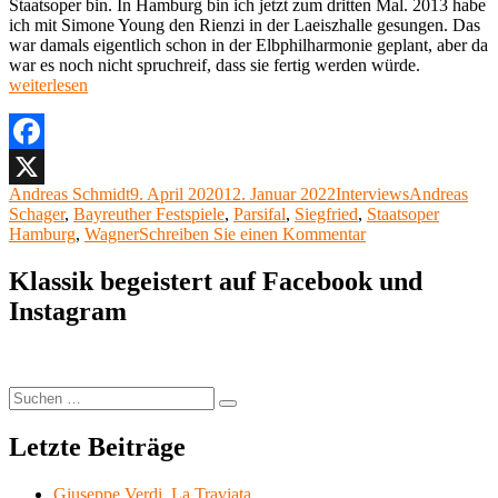
Staatsoper bin. In Hamburg bin ich jetzt zum dritten Mal. 2013 habe
ich mit Simone Young den Rienzi in der Laeiszhalle gesungen. Das
war damals eigentlich schon in der Elbphilharmonie geplant, aber da
„Interview
war es noch nicht spruchreif, dass sie fertig werden würde.
am
weiterlesen
Donnersta
10:
Andreas
Schager,
Facebook
Tenor“
Autor
Veröffentlicht
Kategorien
Schlagwörte
Andreas Schmidt
9. April 2020
12. Januar 2022
Interviews
Andreas
X
am
Schager
,
Bayreuther Festspiele
,
Parsifal
,
Siegfried
,
Staatsoper
zu
Hamburg
,
Wagner
Schreiben Sie einen Kommentar
Interview
am
Klassik begeistert auf Facebook und
Donnerstag
Instagram
10:
Andreas
Schager,
Tenor
Suchen
Suchen
nach:
Letzte Beiträge
Giuseppe Verdi, La Traviata