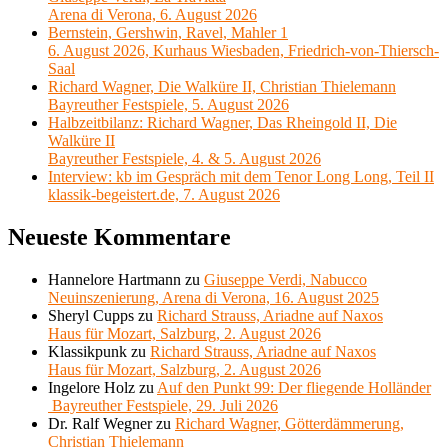
Arena di Verona, 6. August 2026
Bernstein, Gershwin, Ravel, Mahler 1
6. August 2026, Kurhaus Wiesbaden, Friedrich-von-Thiersch-
Saal
Richard Wagner, Die Walküre II, Christian Thielemann
Bayreuther Festspiele, 5. August 2026
Halbzeitbilanz: Richard Wagner, Das Rheingold II, Die
Walküre II
Bayreuther Festspiele, 4. & 5. August 2026
Interview: kb im Gespräch mit dem Tenor Long Long, Teil II
klassik-begeistert.de, 7. August 2026
Neueste Kommentare
Hannelore Hartmann
zu
Giuseppe Verdi, Nabucco
Neuinszenierung, Arena di Verona, 16. August 2025
Sheryl Cupps
zu
Richard Strauss, Ariadne auf Naxos
Haus für Mozart, Salzburg, 2. August 2026
Klassikpunk
zu
Richard Strauss, Ariadne auf Naxos
Haus für Mozart, Salzburg, 2. August 2026
Ingelore Holz
zu
Auf den Punkt 99: Der fliegende Holländer
Bayreuther Festspiele, 29. Juli 2026
Dr. Ralf Wegner
zu
Richard Wagner, Götterdämmerung,
Christian Thielemann