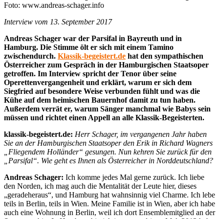
Foto: www.andreas-schager.info
Interview vom 13. September 2017
Andreas Schager war der Parsifal in Bayreuth und in
Hamburg. Die Stimme ölt er sich mit einem Tamino
zwischendurch.
Klassik-begeistert.de
hat den sympathischen
Österreicher zum Gespräch in der Hamburgischen Staatsoper
getroffen. Im Interview spricht der Tenor über seine
Operettenvergangenheit und erklärt, warum er sich dem
Siegfried auf besondere Weise verbunden fühlt und was die
Kühe auf dem heimischen Bauernhof damit zu tun haben.
Außerdem verrät er, warum Sänger manchmal wie Babys sein
müssen und richtet einen Appell an alle Klassik-Begeisterten.
klassik-begeistert.de:
Herr Schager, im vergangenen Jahr haben
Sie an der Hamburgischen Staatsoper den Erik in Richard Wagners
„Fliegendem Holländer“ gesungen. Nun kehren Sie zurück für den
„Parsifal“. Wie geht es Ihnen als Österreicher in Norddeutschland?
Andreas Schager:
Ich komme jedes Mal gerne zurück. Ich liebe
den Norden, ich mag auch die Mentalität der Leute hier, dieses
„geradeheraus“, und Hamburg hat wahnsinnig viel Charme. Ich lebe
teils in Berlin, teils in Wien. Meine Familie ist in Wien, aber ich habe
auch eine Wohnung in Berlin, weil ich dort Ensemblemitglied an der