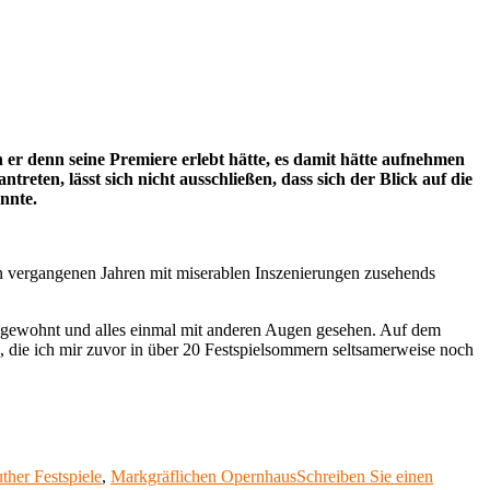
PRESSE
–
14.
SEPTEMBER
2020
 er denn seine Premiere erlebt hätte, es damit hätte aufnehmen
eten, lässt sich nicht ausschließen, dass sich der Blick auf die
nnte.
en vergangenen Jahren mit miserablen Inszenierungen zusehends
s gewohnt und alles einmal mit anderen Augen gesehen. Auf dem
 die ich mir zuvor in über 20 Festspielsommern seltsamerweise noch
wörter
ther Festspiele
,
Markgräflichen Opernhaus
Schreiben Sie einen