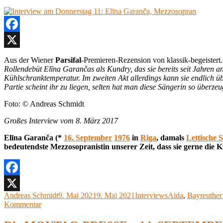
Facebook
X
Aus der Wiener
Parsifal
-Premieren-Rezension von klassik-begeister
Rollendebüt Elīna Garančas als Kundry, das sie bereits seit Jahren an
Kühlschranktemperatur. Im zweiten Akt allerdings kann sie endlich ü
Partie scheint ihr zu liegen, selten hat man diese Sängerin so überze
Foto: © Andreas Schmidt
Großes Interview vom 8. März 2017
Elīna Garanča (*
16. September
1976
in
Riga
, damals
Lettische S
bedeutendste Mezzosopranistin unserer Zeit, dass sie gerne die
Facebook
Autor
Veröffentlicht
Kategorien
Schlagwörter
Andreas Schmidt
9. Mai 2021
9. Mai 2021
Interviews
Aida
,
Bayreuther 
X
zu
am
Kommentar
Interview
am