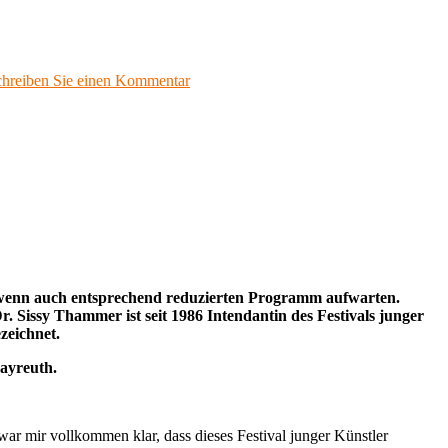
im
Leben
das
tun,
zu
chreiben Sie einen Kommentar
was
„Wir
wir
sollten
lieben“
im
Interview
Leben
am
das
Donnerstag:
tun,
Tomasz
was
Konieczny
wir
(Teil
lieben“
2)“
Interview
am
Donnerstag:
n, wenn auch entsprechend reduzierten Programm aufwarten.
Tomasz
r. Sissy Thammer ist seit 1986 Intendantin des Festivals junger
Konieczny
zeichnet.
(Teil
ayreuth.
2)
r mir vollkommen klar, dass dieses Festival junger Künstler