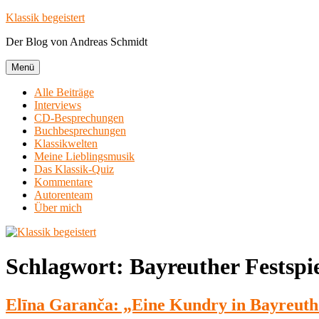
Zum
Klassik begeistert
Inhalt
Der Blog von Andreas Schmidt
springen
Menü
Alle Beiträge
Interviews
CD-Besprechungen
Buchbesprechungen
Klassikwelten
Meine Lieblingsmusik
Das Klassik-Quiz
Kommentare
Autorenteam
Über mich
Schlagwort:
Bayreuther Festspi
Elīna Garanča: „Eine Kundry in Bayreuth 