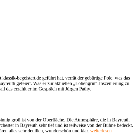
lassik-begeistert.de geführt hat, verrät der gebürtige Pole, was das
yreuth gefeiert. Was er zur aktuellen „Lohengrin“-Inszenierung zu
ll das erzählt er im Gespräch mit Jürgen Pathy.
sinnig groß ist von der Oberfläche. Die Atmosphäre, die in Bayreuth
chester in Bayreuth sehr tief und ist teilweise von der Bühne bedeckt.
„„Wir
ören alles sehr deutlich, wunderschön und klar.
weiterlesen
sollten