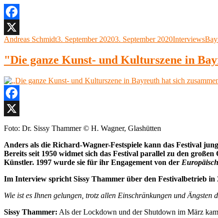
Facebook
Autor
Veröffentlicht
Kategorien
Schl
Andreas Schmidt
3. September 2020
3. September 2020
Interviews
Bayr
X
am
"Die ganze Kunst- und Kulturszene in Bay
Facebook
X
Foto: Dr. Sissy Thammer © H. Wagner, Glashütten
Anders als die Richard-Wagner-Festspiele kann das Festival jun
Bereits seit 1950 widmet sich das Festival parallel zu den große
Künstler. 1997 wurde sie
für ihr Engagement
von der
Europäisc
Im Interview spricht Sissy Thammer über den Festivalbetrieb i
Wie ist es Ihnen gelungen, trotz allen Einschränkungen und Ängsten d
Sissy Thammer:
Als der Lockdown und der Shutdown im März kamen, 