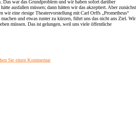
inn. Das war das Grundproblem und wir haben sofort darüber
tte ausfallen müssen; dann hätten wir das akzeptiert. Aber zunächst
en wir eine riesige Theatervorstellung mit Carl Orffs „Prometheus“
achen und etwas runter zu kürzen, führt uns das nicht ans Ziel. Wir
eben müssen. Das ist gelungen, weil uns viele öffentliche
zu
iben Sie einen Kommentar
„Die
ganze
Kunst-
und
Kulturszene
in
Bayreuth
hat
sich
zusammengeschlossen“
–
Festivalintendantin
Sissy
Thammer