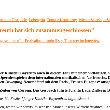
agwörter
euther Festspiele
,
Lohengrin
,
Tomasz Konieczny
,
Wiener Staatsoper
S
reuth hat sich zusammengeschlossen"
ger Künstler Bayreuth auch in diesem Jahr mit einem vielfältige
n Opernfestspielen dem internationalen musikalischen Nachwuchs. D
hen Bewegung Deutschland
mit dem Preis „Frauen Europas“ ausge
n Zeiten von Corona. Das Gespräch führte
Jolanta Łada-Zielke
in B
as 70. Festival junger Künstler Bayreuth zu organisieren?
waren wir bereits im sechsten Monat unseres Wirtschaftsjahres. Es wa