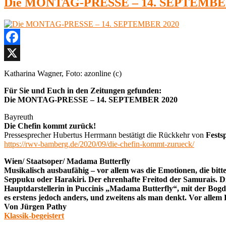
Die MONTAG-PRESSE – 14. SEPTEMBE
Donnerstag
11:
Elīna
Garanča,
Mezzosopran
Facebook
X
Katharina Wagner, Foto: azonline (c)
Für Sie und Euch in den Zeitungen gefunden:
Die MONTAG-PRESSE – 14. SEPTEMBER 2020
Bayreuth
Die Chefin kommt zurück!
Pressesprecher Hubertus Herrmann bestätigt die Rückkehr von
Fests
https://rwv-bamberg.de/2020/09/die-chefin-kommt-zurueck/
Wien/ Staatsoper/ Madama Butterfly
Musikalisch ausbaufähig – vor allem was die Emotionen, die bitt
Seppuku oder Harakiri. Der ehrenhafte Freitod der Samurais. D
Hauptdarstellerin in Puccinis „Madama Butterfly“, mit der Bogda
es erstens jedoch anders, und zweitens als man denkt. Vor allem
Von Jürgen Pathy
Klassik-begeistert