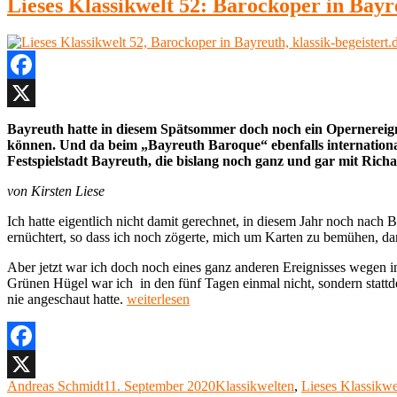
Lieses Klassikwelt 52: Barockoper in Bayr
Facebook
X
Bayreuth hatte in diesem Spätsommer doch noch ein Opernereign
können. Und da beim „Bayreuth Baroque“ ebenfalls internationale 
Festspielstadt Bayreuth, die bislang noch ganz und gar mit Rich
von Kirsten Liese
Ich hatte eigentlich nicht damit gerechnet, in diesem Jahr noch nac
ernüchtert, so dass ich noch zögerte, mich um Karten zu bemühen, 
Aber jetzt war ich doch noch eines ganz anderen Ereignisses wegen 
Grünen Hügel war ich in den fünf Tagen einmal nicht, sondern statt
„Lieses
nie angeschaut hatte.
weiterlesen
Klassikwelt
52,
Barockoper
in
Facebook
Bayreuth,
Autor
Veröffentlicht
Kategorien
Andreas Schmidt
11. September 2020
Klassikwelten
,
Lieses Klassikwe
X
klassik-