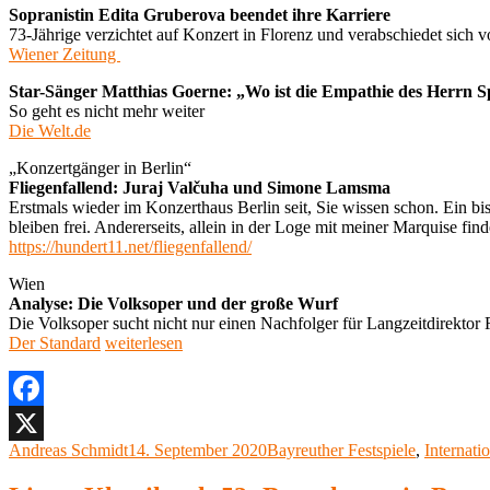
Sopranistin Edita Gruberova beendet ihre Karriere
73-Jährige verzichtet auf Konzert in Florenz und verabschiedet sich
Wiener Zeitung
Star-Sänger Matthias Goerne: „Wo ist die Empathie des Herrn
So geht es nicht mehr weiter
Die Welt.de
„Konzertgänger in Berlin“
Fliegenfallend: Juraj Valčuha und Simone Lamsma
Erstmals wieder im Konzerthaus Berlin seit, Sie wissen schon. Ein bi
bleiben frei. Andererseits, allein in der Loge mit meiner Marquise fi
https://hundert11.net/fliegenfallend/
Wien
Analyse: Die Volksoper und der große Wurf
Die Volksoper sucht nicht nur einen Nachfolger für Langzeitdirektor 
„Die
Der Standard
weiterlesen
MONTAG-
PRESSE
–
14.
Facebook
SEPTEMBER
Autor
Veröffentlicht
Kategorien
Andreas Schmidt
14. September 2020
Bayreuther Festspiele
,
Internati
X
2020“
am