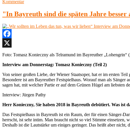
zu
am
Kommentar
begeistert.de“
Lieses
Klassikwelt
"In Bayreuth sind die späten Jahre besser 
52,
Barockoper
in
Bayreuth,
klassik-
Facebook
begeistert.de
X
Foto: Tomasz Konieczny als Telramund im Bayreuther „Lohengrin“ (
Interview am Donnerstag: Tomasz Konieczny (Teil 2)
Von seiner großen Liebe, der Wiener Staatsoper, hat er im ersten Teil
Besondere ist am Bayreuther Festspielhaus. Worauf man als Sänger a
sagen hat, mit welcher Partie er auf dem Grünen Hügel am liebsten de
Interview: Jürgen Pathy
Herr Konieczny, Sie haben 2018 in Bayreuth debütiert.
Was ist 
Das Festspielhaus in Bayreuth ist ein Raum, der für einen Sänger-Dar
herrscht, ist sehr intim. Man braucht nicht so viel Stimme einsetzen, 
Deshalb ist die Lautstärke um einiges geringer. Das heißt aber nicht