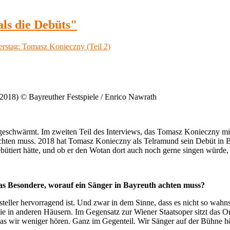
als die Debüts"
2018) © Bayreuther Festspiele / Enrico Nawrath
 geschwärmt. Im zweiten Teil des Interviews, das Tomasz Konieczny mit k
chten muss. 2018 hat Tomasz Konieczny als Telramund sein Debüt in Ba
bütiert hätte, und ob er den Wotan dort auch noch gerne singen würde, a
das Besondere, worauf ein Sänger in Bayreuth achten muss?
steller hervorragend ist. Und zwar in dem Sinne, dass es nicht so wahn
wie in anderen Häusern. Im Gegensatz zur Wiener Staatsoper sitzt das Or
, das wir weniger hören. Ganz im Gegenteil. Wir Sänger auf der Bühne h