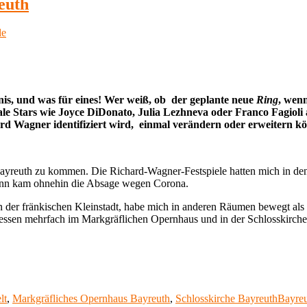
euth
is, und was für eines! Wer weiß, ob der geplante neue
Ring
, wenn
Stars wie Joyce DiDonato, Julia Lezhneva oder Franco Fagioli antr
ard Wagner identifiziert wird, einmal verändern oder erweitern kö
h Bayreuth zu kommen. Die Richard-Wagner-Festspiele hatten mich in d
dann kam ohnehin die Absage wegen Corona.
in der fränkischen Kleinstadt, habe mich in anderen Räumen bewegt al
dessen mehrfach im Markgräflichen Opernhaus und in der Schlosskirche,
Schlag
lt
,
Markgräfliches Opernhaus Bayreuth
,
Schlosskirche Bayreuth
Bayreu