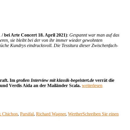
/ bei Arte Concert 18. April 2021)
:
Gespannt war man auf das
lieren, sie bleibt bei der von ihr immer wieder gewohnten
rüche Kundrys eindrucksvoll. Die Tessitura dieser Zwischenfach-
kraft. Im
großen Interview mit klassik-begeistert.de
verrät die
„Interview
 und Verdis Aida an der Mailänder Scala.
weiterlesen
am
Donnerstag
11:
Elīna
Garanča,
k Chichon
,
Parsifal
,
Richard Wagner
,
Werther
Schreiben Sie einen
Mezzosopran“