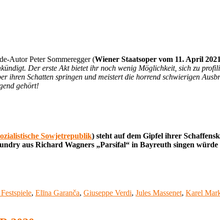
t.de-Autor Peter Sommeregger (
Wiener Staatsoper vom 11. April 2021 
kündigt. Der erste Akt bietet ihr noch wenig Möglichkeit, sich zu profi
ber ihren Schatten springen und meistert die horrend schwierigen Ausb
ugend gehört!
ozialistische Sowjetrepublik
) steht
auf dem Gipfel ihrer Schaffens
 Kundry aus Richard Wagners „Parsifal“ in Bayreuth singen würde
Festspiele
,
Elīna Garanča
,
Giuseppe Verdi
,
Jules Massenet
,
Karel Mar