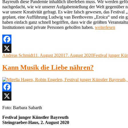
Bayreuth diese Pandemie inhaltlich überleben muss. Wir werden geförd
nachgedacht, wie wir unserer Aufgabenstellung der Welt gegenüber n
war unsere Kreativität gefragt. Es wäre falsch gewesen, das Festival 
geplant, eine Aufführung Ludwig van Beethovens „Eroica“ und ein gro
haben einfach ganz schnell begriffen, dass wir die größten Veranstal
„„Die
Institutionen und private Personen geholfen haben.
weiterlesen
ganze
Kunst-
und
Kulturszene
Facebook
in
Autor
Veröffentlicht
Kategorien
Andreas Schmidt
11. August 2020
17. August 2020
Festival junger Kü
X
Bayreuth
am
hat
Kann Musik die Liebe nähren?
sich
zusammengeschlo
–
Festivalintendanti
Sissy
Thammer
Facebook
im
Interview“
X
Foto: Barbara Sabarth
Festival junger Künstler Bayreuth
Steingraeber-Haus, 2. August 2020