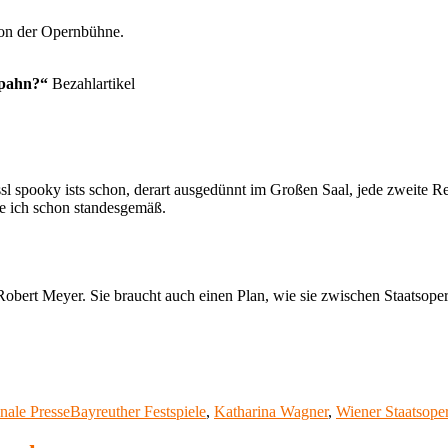
 von der Opernbühne.
 Spahn?“
Bezahlartikel
ssl spooky ists schon, derart ausgedünnt im Großen Saal, jede zweite R
nde ich schon standesgemäß.
Robert Meyer. Sie braucht auch einen Plan, wie sie zwischen Staatsope
Schlagwörter
onale Presse
Bayreuther Festspiele
,
Katharina Wagner
,
Wiener Staatsope