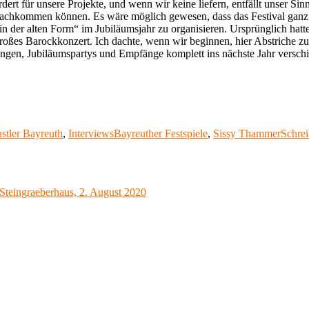
ert für unsere Projekte, und wenn wir keine liefern, entfällt unser S
achkommen können. Es wäre möglich gewesen, dass das Festival ganz hä
„in der alten Form“ im Jubiläumsjahr zu organisieren. Ursprünglich hatt
ßes Barockkonzert. Ich dachte, wenn wir beginnen, hier Abstriche zu m
tungen, Jubiläumspartys und Empfänge komplett ins nächste Jahr verschi
Schlagwörter
nstler Bayreuth
,
Interviews
Bayreuther Festspiele
,
Sissy Thammer
Schre
ssen“
n