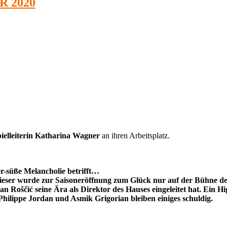
R 2020
pielleiterin Katharina Wagner
an ihren Arbeitsplatz.
er-süße Melancholie betrifft…
ieser wurde zur Saisoneröffnung zum Glück nur auf der Bühne der
n Roščić seine Ära als Direktor des Hauses eingeleitet hat. Ein H
 Philippe Jordan und Asmik Grigorian bleiben einiges schuldig.