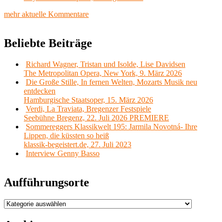
mehr aktuelle Kommentare
Beliebte Beiträge
Richard Wagner, Tristan und Isolde, Lise Davidsen
The Metropolitan Opera, New York, 9. März 2026
Die Große Stille, In fernen Welten, Mozarts Musik neu
entdecken
Hamburgische Staatsoper, 15. März 2026
Verdi, La Traviata, Bregenzer Festspiele
Seebühne Bregenz, 22. Juli 2026 PREMIERE
Sommereggers Klassikwelt 195: Jarmila Novotná- Ihre
Lippen, die küssten so heiß
klassik-begeistert.de, 27. Juli 2023
Interview Genny Basso
Aufführungsorte
Aufführungsorte