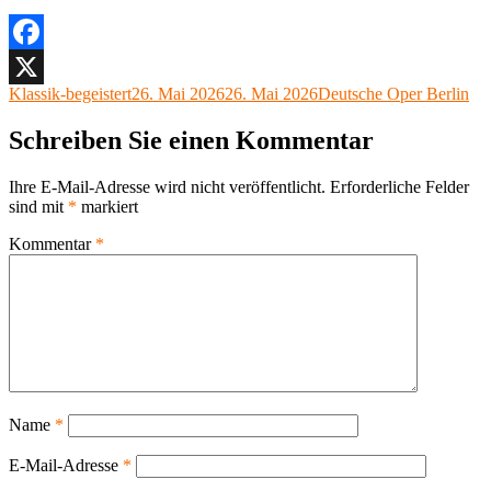
Facebook
Autor
Veröffentlicht
Kategorien
Klassik-begeistert
26. Mai 2026
26. Mai 2026
Deutsche Oper Berlin
X
am
Schreiben Sie einen Kommentar
Ihre E-Mail-Adresse wird nicht veröffentlicht.
Erforderliche Felder
sind mit
*
markiert
Kommentar
*
Name
*
E-Mail-Adresse
*