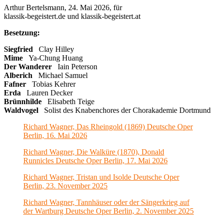
Arthur Bertelsmann, 24. Mai 2026, für
klassik-begeistert.de und klassik-begeistert.at
Besetzung:
Siegfried
Clay Hilley
Mime
Ya-Chung Huang
Der Wanderer
Iain Peterson
Alberich
Michael Samuel
Fafner
Tobias Kehrer
Erda
Lauren Decker
Brünnhilde
Elisabeth Teige
Waldvogel
Solist des Knabenchores der Chorakademie Dortmund
Richard Wagner, Das Rheingold (1869) Deutsche Oper
Berlin, 16. Mai 2026
Richard Wagner, Die Walküre (1870), Donald
Runnicles Deutsche Oper Berlin, 17. Mai 2026
Richard Wagner, Tristan und Isolde Deutsche Oper
Berlin, 23. November 2025
Richard Wagner, Tannhäuser oder der Sängerkrieg auf
der Wartburg Deutsche Oper Berlin, 2. November 2025