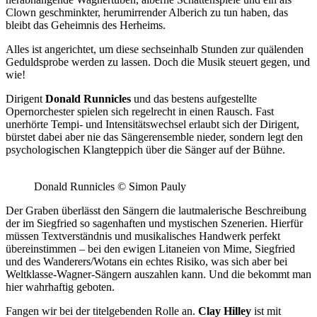
Clown geschminkter, herumirrender Alberich zu tun haben, das
bleibt das Geheimnis des Herheims.
Alles ist angerichtet, um diese sechseinhalb Stunden zur quälenden
Geduldsprobe werden zu lassen. Doch die Musik steuert gegen, und
wie!
Dirigent
Donald Runnicles
und das bestens aufgestellte
Opernorchester spielen sich regelrecht in einen Rausch. Fast
unerhörte Tempi- und Intensitätswechsel erlaubt sich der Dirigent,
bürstet dabei aber nie das Sängerensemble nieder, sondern legt den
psychologischen Klangteppich über die Sänger auf der Bühne.
Donald Runnicles © Simon Pauly
Der Graben überlässt den Sängern die lautmalerische Beschreibung
der im Siegfried so sagenhaften und mystischen Szenerien. Hierfür
müssen Textverständnis und musikalisches Handwerk perfekt
übereinstimmen – bei den ewigen Litaneien von Mime, Siegfried
und des Wanderers/Wotans ein echtes Risiko, was sich aber bei
Weltklasse-Wagner-Sängern auszahlen kann. Und die bekommt man
hier wahrhaftig geboten.
Fangen wir bei der titelgebenden Rolle an.
Clay Hilley
ist mit