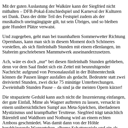
Mit der guten Auslastung der Walküre kann der Siegfried nicht
mithalten – DFB-Pokal-Entschiedspiel und Karneval der Kulturen
sei Dank. Dass der dritte Teil des Festspiel zudem als der
musikalisch uneingängigste gilt, tut sein Übriges, und so bleiben
gute Hundert Plätze verwaist.
Und zugegeben, geht man bei traumhaftem Sommerwetter Richtung
Opernhaus, kann man sich in diesem Moment doch Schöneres
vorstellen, als sich fünfeinhalb Stunden mit einem ellenlangen, im
Stabreim geschriebenen Mammutwerk auseinanderzusetzen.
Ach, wäre es doch „nur“ bei diesen fünfeinhalb Stunden geblieben,
denn vor dem Saal findet sich ein Zettel mit beunruhigender
Nachricht: aufgrund von Personalausfall in der Bühnentechnik
können die Pausen länger ausfallen als gedacht. Bedeutete statt zwei
dreiviertel Stunden, zwei dicke 75 minütige Unterbrechungen.
Zweieinhalb Stunden Pause – da sind ja die meisten Opern kürzer!
Die strapazierte Geduld kann auch nicht die Inszenierung einfangen,
der gute Einfall, Mime als Wagner auftreten zu lassen, versackt in
einem unübersichtlichen Sumpf aus Meta-Spielchen, überladenen
Mystizismus und krampfhafter Texttreue. Siegfried trägt tatsächlich
Bärenfell und Waldhorn und Nothung wird an einem echten
Amboss geschmiedet. Was damit dann von der Höhle
herabhängende Wagnertuben, alberne Schattenspiele und ein als