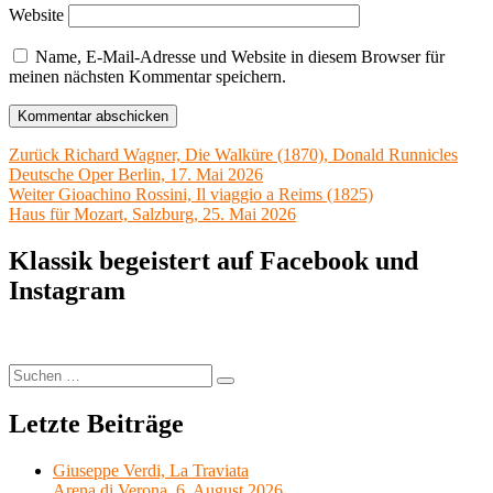
Website
Name, E-Mail-Adresse und Website in diesem Browser für
meinen nächsten Kommentar speichern.
Beitragsnavigation
Vorheriger
Zurück
Richard Wagner, Die Walküre (1870), Donald Runnicles
Beitrag:
Deutsche Oper Berlin, 17. Mai 2026
Nächster
Weiter
Gioachino Rossini, Il viaggio a Reims (1825)
Beitrag:
Haus für Mozart, Salzburg, 25. Mai 2026
Klassik begeistert auf Facebook und
Instagram
Suchen
Suchen
nach:
Letzte Beiträge
Giuseppe Verdi, La Traviata
Arena di Verona, 6. August 2026