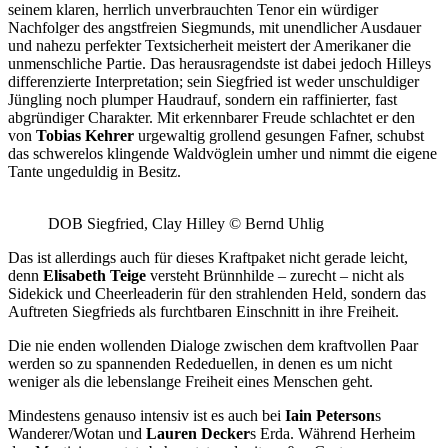
seinem klaren, herrlich unverbrauchten Tenor ein würdiger
Nachfolger des angstfreien Siegmunds, mit unendlicher Ausdauer
und nahezu perfekter Textsicherheit meistert der Amerikaner die
unmenschliche Partie. Das herausragendste ist dabei jedoch Hilleys
differenzierte Interpretation; sein Siegfried ist weder unschuldiger
Jüngling noch plumper Haudrauf, sondern ein raffinierter, fast
abgründiger Charakter. Mit erkennbarer Freude schlachtet er den
von
Tobias Kehrer
urgewaltig grollend gesungen Fafner, schubst
das schwerelos klingende Waldvöglein umher und nimmt die eigene
Tante ungeduldig in Besitz.
DOB Siegfried, Clay Hilley © Bernd Uhlig
Das ist allerdings auch für dieses Kraftpaket nicht gerade leicht,
denn
Elisabeth Teige
versteht Brünnhilde – zurecht – nicht als
Sidekick und Cheerleaderin für den strahlenden Held, sondern das
Auftreten Siegfrieds als furchtbaren Einschnitt in ihre Freiheit.
Die nie enden wollenden Dialoge zwischen dem kraftvollen Paar
werden so zu spannenden Rededuellen, in denen es um nicht
weniger als die lebenslange Freiheit eines Menschen geht.
Mindestens genauso intensiv ist es auch bei
Iain Peterson
s
Wanderer/Wotan und
Lauren Decker
s Erda. Während Herheim