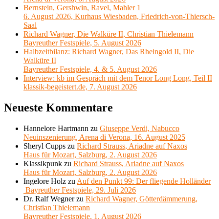
Bernstein, Gershwin, Ravel, Mahler 1
6. August 2026, Kurhaus Wiesbaden, Friedrich-von-Thiersch-
Saal
Richard Wagner, Die Walküre II, Christian Thielemann
Bayreuther Festspiele, 5. August 2026
Halbzeitbilanz: Richard Wagner, Das Rheingold II, Die
Walküre II
Bayreuther Festspiele, 4. & 5. August 2026
Interview: kb im Gespräch mit dem Tenor Long Long, Teil II
klassik-begeistert.de, 7. August 2026
Neueste Kommentare
Hannelore Hartmann
zu
Giuseppe Verdi, Nabucco
Neuinszenierung, Arena di Verona, 16. August 2025
Sheryl Cupps
zu
Richard Strauss, Ariadne auf Naxos
Haus für Mozart, Salzburg, 2. August 2026
Klassikpunk
zu
Richard Strauss, Ariadne auf Naxos
Haus für Mozart, Salzburg, 2. August 2026
Ingelore Holz
zu
Auf den Punkt 99: Der fliegende Holländer
Bayreuther Festspiele, 29. Juli 2026
Dr. Ralf Wegner
zu
Richard Wagner, Götterdämmerung,
Christian Thielemann
Bayreuther Festspiele, 1. August 2026