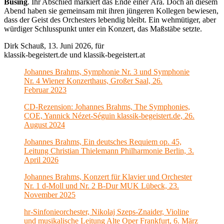
Büsing
. Ihr Abschied markiert das Ende einer Ära. Doch an diesem
Abend haben sie gemeinsam mit ihren jüngeren Kollegen bewiesen,
dass der Geist des Orchesters lebendig bleibt. Ein wehmütiger, aber
würdiger Schlusspunkt unter ein Konzert, das Maßstäbe setzte.
Dirk Schauß, 13. Juni 2026, für
klassik-begeistert.de und klassik-begeistert.at
Johannes Brahms, Symphonie Nr. 3 und Symphonie
Nr. 4 Wiener Konzerthaus, Großer Saal, 26.
Februar 2023
CD-Rezension: Johannes Brahms, The Symphonies,
COE, Yannick Nézet-Séguin klassik-begeistert.de, 26.
August 2024
Johannes Brahms, Ein deutsches Requiem op. 45,
Leitung Christian Thielemann Philharmonie Berlin, 3.
April 2026
Johannes Brahms, Konzert für Klavier und Orchester
Nr. 1 d-Moll und Nr. 2 B-Dur MUK Lübeck, 23.
November 2025
hr-Sinfonieorchester, Nikolaj Szeps-Znaider, Violine
und musikalische Leitung Alte Oper Frankfurt, 6. März