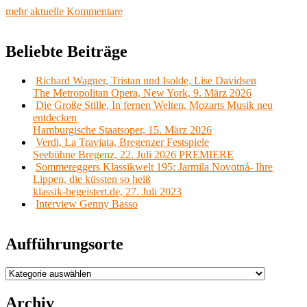
mehr aktuelle Kommentare
Beliebte Beiträge
Richard Wagner, Tristan und Isolde, Lise Davidsen
The Metropolitan Opera, New York, 9. März 2026
Die Große Stille, In fernen Welten, Mozarts Musik neu
entdecken
Hamburgische Staatsoper, 15. März 2026
Verdi, La Traviata, Bregenzer Festspiele
Seebühne Bregenz, 22. Juli 2026 PREMIERE
Sommereggers Klassikwelt 195: Jarmila Novotná- Ihre
Lippen, die küssten so heiß
klassik-begeistert.de, 27. Juli 2023
Interview Genny Basso
Aufführungsorte
Aufführungsorte
Archiv