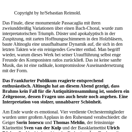
Copyright by hr/Sebastian Reimold.
Das Finale, diese monumentale Passacaglia mit ihren
zweiunddreißig Variationen über einen Bach-Choral, wurde zum
interpretatorischen Triumph. Düster und apokalyptisch in der
Zuspitzung, mit zarten Hoffnungsschimmern in den Holzbläsern,
baute Altinoglu eine unaufhaltsame Dynamik auf, die sich in den
letzten Takten wie ein reinigendes Gewitter entlud. Man begriff
wieder, warum dieses Werk bei seiner Uraufführung selbst enge
Freunde des Komponisten ratlos zurückließ. Das ist keine sanfte
Musik, das ist eine radikale, kompromisslose Auseinandersetzung
mit der Form.
Das Frankfurter Publikum reagierte entsprechend
enthusiastisch. Altinoglu hat an diesem Abend gezeigt, dass
Brahms kein Fall für die Antiquitätensammlung ist, sondern ein
Zeitgenosse, dessen Fragen uns auch heute noch angehen. Eine
Interpretation von stolzer, unnahbarer Schönheit.
Am Ende wurde es emotional. Vier verdiente Orchestermitglieder
wurden unter großem Applaus in den Ruhestand verabschiedet: die
Geiger
Sorin Ionescu
und
Thomas Mehlin
, der feinsinnige
Klarinettist
Sven van der Kulp
und der Bassklarinettist
Ulrich