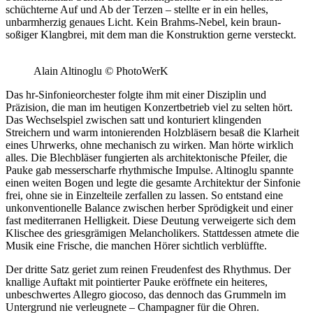
schüchterne Auf und Ab der Terzen – stellte er in ein helles,
unbarmherzig genaues Licht. Kein Brahms-Nebel, kein braun-
soßiger Klangbrei, mit dem man die Konstruktion gerne versteckt.
Alain Altinoglu
©
PhotoWerK
Das hr-Sinfonieorchester folgte ihm mit einer Disziplin und
Präzision, die man im heutigen Konzertbetrieb viel zu selten hört.
Das Wechselspiel zwischen satt und konturiert klingenden
Streichern und warm intonierenden Holzbläsern besaß die Klarheit
eines Uhrwerks, ohne mechanisch zu wirken. Man hörte wirklich
alles. Die Blechbläser fungierten als architektonische Pfeiler, die
Pauke gab messerscharfe rhythmische Impulse. Altinoglu spannte
einen weiten Bogen und legte die gesamte Architektur der Sinfonie
frei, ohne sie in Einzelteile zerfallen zu lassen. So entstand eine
unkonventionelle Balance zwischen herber Sprödigkeit und einer
fast mediterranen Helligkeit. Diese Deutung verweigerte sich dem
Klischee des griesgrämigen Melancholikers. Stattdessen atmete die
Musik eine Frische, die manchen Hörer sichtlich verblüffte.
Der dritte Satz geriet zum reinen Freudenfest des Rhythmus. Der
knallige Auftakt mit pointierter Pauke eröffnete ein heiteres,
unbeschwertes Allegro giocoso, das dennoch das Grummeln im
Untergrund nie verleugnete – Champagner für die Ohren.