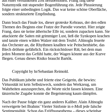
aus einer versunkenen Zeit herübertönten. Frang fing diese
Naturmystik mit stupender Bogenführung ein. Jede Phrasierung
folgte einer unbedingten Logik. Das war keine schöne Oberfläche,
sondern strukturierte Empfindung.
Dann brach das Finale los, dieser groteske Kehraus, der den edlen
Themen des Beginns eine Fratze der Parodie vorsetzt. Hier zeigte
Frang, dass sie keine ätherische Elfe ist, sondern zupacken kann. Sie
attackierte die Saiten mit grimmiger Lust, ließ die Synkopen krachen
und tanzte einen wilden Walzer mit dem Teufel. Altinoglu feuerte
das Orchester an, die Rhythmen knallten wie Peitschenhiebe, das
Blech dröhnte gefährlich. Ein rücksichtsloser Ritt, bei dem man
jeden Moment das Gefühl hatte, der Wagen könnte aus der Kurve
fliegen. Genau dieses Risiko braucht Bartók.
Copyright by hr/Sebastian Reimold.
Das Publikum jubelte und feierte eine Geigerin, die bewies:
Virtuosität ist kein Selbstzweck, sondern das Werkzeug, um
Wahrheiten auszusprechen, die Worte nicht fassen können. Eine
tänzerische Zugabe konnte die Begeisterung kaum dämpfen.
Nach der Pause folgte ein ganz anderes Kaliber. Alain Altinoglu
verweigerte bei Brahms’ Vierter Sinfonie in e-Moll jede falsche
Sentimentalität. Schon das Eröffnungsthema – dieses scheinbar