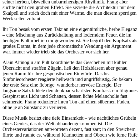
seiner herben, bisweilen unbarmherzigen Rhythmik. Frang aber
suchte nicht den groben Effekt. Sie sezierte die Architektur mit dem
Skalpell und strich doch mit einer Wärme, die man diesem sperrigen
Werk selten zutraut.
Ihr Ton besaß vom ersten Takt an eine eigentümliche, herbe Eleganz
– eine Mischung aus Zurückhaltung und loderndem Feuer, die im
heutigen Kulturbetrieb rar geworden ist. Sie begriff den Kopfsatz als
großes Drama, in dem jede chromatische Wendung ein Argument
war. Immer wieder trieb sie das Orchester vor sich her.
Alain Altinoglu am Pult koordinierte das Geschehen mit kühler
Übersicht und straffen Zügeln, ließ den Holzbläsern aber genau
jenen Raum für ihre gespenstischen Einwürfe. Das hr-
Sinfonieorchester reagierte hellwach und angriffslustig. So bekam
der erste Satz eine fiebrige, wunderbar nervöse Energie. Der
langsame Satz bildete den denkbar schärfsten Kontrast: ein filigranes
Gespinst aus Licht und Schatten, dessen lichte Melancholie fast
schmerzte. Frang reduzierte ihren Ton auf einen silbernen Faden,
ohne je an Substanz zu verlieren.
Diese Musik besitzt eine tiefe Einsamkeit – wie nächtliches Grübeln
eines Genies, das der Welt abhandengekommen ist. Die
Orchestervariationen antworteten dezent, fast zart; in den Streichern
flirrte und raunte es, während Klarinetten und Oboen wie ferne Rufe