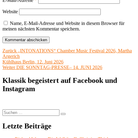
E-Mail-Adresse
*
Website
Name, E-Mail-Adresse und Website in diesem Browser für
meinen nächsten Kommentar speichern.
Beitragsnavigation
Vorheriger
Zurück
„INTONATIONS“ Chamber Music Festival 2026, Martha
Beitrag:
Argerich
Kühlhaus Berlin, 12. Juni 2026
Nächster
Weiter
DIE SONNTAG-PRESSE– 14. JUNI 2026
Beitrag:
Klassik begeistert auf Facebook und
Instagram
Suchen
Suchen
nach:
Letzte Beiträge