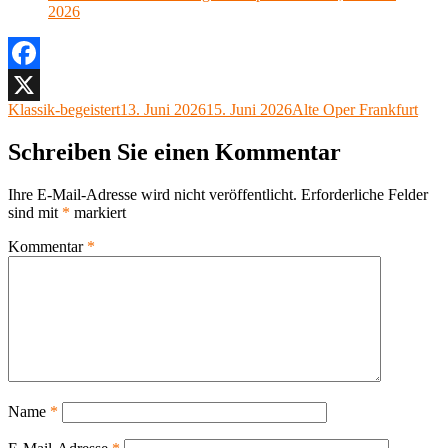
2026
Facebook
Autor
Veröffentlicht
Kategorien
Klassik-begeistert
13. Juni 2026
15. Juni 2026
Alte Oper Frankfurt
X
am
Schreiben Sie einen Kommentar
Ihre E-Mail-Adresse wird nicht veröffentlicht.
Erforderliche Felder
sind mit
*
markiert
Kommentar
*
Name
*