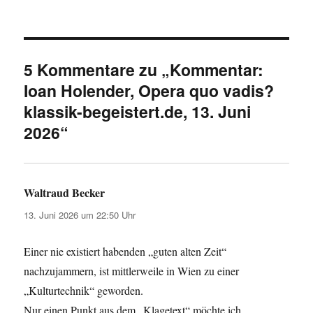
am
e
b
o
5 Kommentare zu „Kommentar:
o
Ioan Holender, Opera quo vadis?
klassik-begeistert.de, 13. Juni
k
2026“
Waltraud Becker
sagt:
13. Juni 2026 um 22:50 Uhr
Einer nie existiert habenden „guten alten Zeit“
nachzujammern, ist mittlerweile in Wien zu einer
„Kulturtechnik“ geworden.
Nur einen Punkt aus dem „Klagetext“ möchte ich