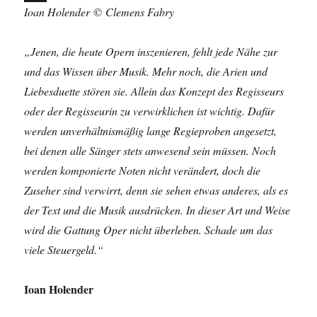
Ioan Holender
©
Clemens Fabry
a
X
c
„Jenen, die heute Opern inszenieren, fehlt jede Nähe zur
e
und das Wissen über Musik. Mehr noch, die Arien und
b
Liebesduette stören sie. Allein das Konzept des Regisseurs
o
oder der Regisseurin zu verwirklichen ist wichtig. Dafür
o
werden unverhältnismäßig lange Regieproben angesetzt,
k
bei denen alle Sänger stets anwesend sein müssen. Noch
werden komponierte Noten nicht verändert, doch die
Zuseher sind verwirrt, denn sie sehen etwas anderes, als es
der Text und die Musik ausdrücken. In dieser Art und Weise
wird die Gattung Oper nicht überleben. Schade um das
viele Steuergeld.“
Ioan Holender