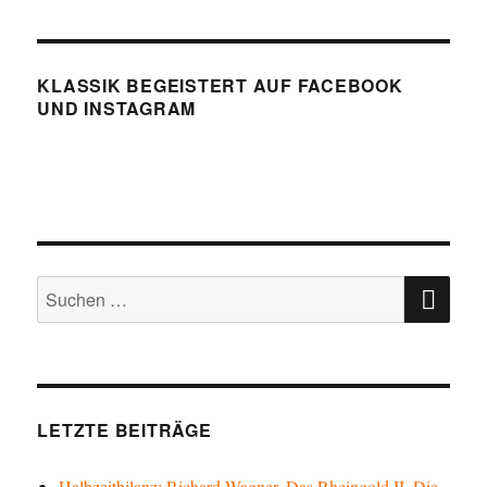
KLASSIK BEGEISTERT AUF FACEBOOK
UND INSTAGRAM
SU
Suchen
nach:
LETZTE BEITRÄGE
Halbzeitbilanz: Richard Wagner, Das Rheingold II, Die