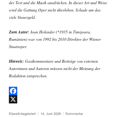
der Text und die Musik ausdrücken. In dieser Art und Weise
wird die Gattung Oper nicht überleben. Schade um das
viele Steuergeld.
Zum Autor:
Ioan Holender (*1935 in Timișoara,
Rumänien) war von 1992 bis 2010 Direktor der Wiener
Staatsoper.
Hinweis:
Gastkommentare und Beiträge von externen
Autorinnen und Autoren müssen nicht der Meinung der
Redaktion entsprechen.
F
a
X
Autor
Veröffentlicht
Kategorien
Klassik-begeistert
14. Juni 2026
Kommentar
c