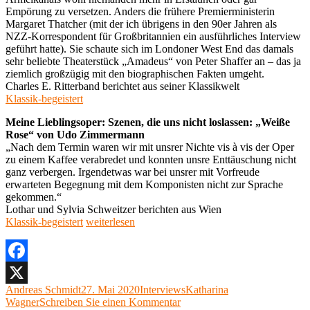
Empörung zu versetzen. Anders die frühere Premierministerin
Margaret Thatcher (mit der ich übrigens in den 90er Jahren als
NZZ-Korrespondent für Großbritannien ein ausführliches Interview
geführt hatte). Sie schaute sich im Londoner West End das damals
sehr beliebte Theaterstück „Amadeus“ von Peter Shaffer an – das ja
ziemlich großzügig mit den biographischen Fakten umgeht.
Charles E. Ritterband berichtet aus seiner Klassikwelt
Klassik-begeistert
Meine Lieblingsoper: Szenen, die uns nicht loslassen: „Weiße
Rose“ von Udo Zimmermann
„Nach dem Termin waren wir mit unsrer Nichte vis à vis der Oper
zu einem Kaffee verabredet und konnten unsre Enttäuschung nicht
ganz verbergen. Irgendetwas war bei unsrer mit Vorfreude
erwarteten Begegnung mit dem Komponisten nicht zur Sprache
gekommen.“
Lothar und Sylvia Schweitzer berichten aus Wien
„Die
Klassik-begeistert
weiterlesen
MITTWOCH-
PRESSE
–
27.
Facebook
MAI
Autor
Veröffentlicht
Kategorien
Schlagwörter
Andreas Schmidt
27. Mai 2020
Interviews
Katharina
X
2020“
am
zu
Wagner
Schreiben Sie einen Kommentar