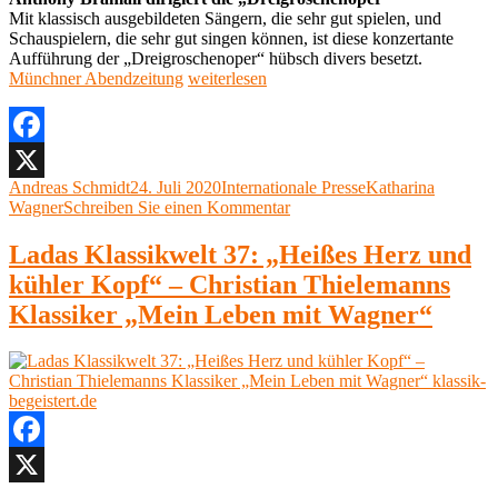
Mit klassisch ausgebildeten Sängern, die sehr gut spielen, und
Schauspielern, die sehr gut singen können, ist diese konzertante
Aufführung der „Dreigroschenoper“ hübsch divers besetzt.
„Die
Münchner Abendzeitung
weiterlesen
FREITAG-
PRESSE
–
24.
Facebook
JULI
Autor
Veröffentlicht
Kategorien
Schlagwörter
Andreas Schmidt
24. Juli 2020
Internationale Presse
Katharina
X
2020“
am
zu
Wagner
Schreiben Sie einen Kommentar
Die
FREITAG-
Ladas Klassikwelt 37: „Heißes Herz und
PRESSE
kühler Kopf“ – Christian Thielemanns
–
24.
Klassiker „Mein Leben mit Wagner“
JULI
2020
Facebook