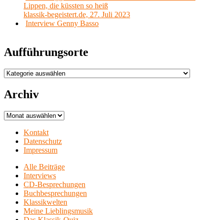
Lippen, die küssten so heiß
klassik-begeistert.de, 27. Juli 2023
Interview Genny Basso
Aufführungsorte
Aufführungsorte
Archiv
Archiv
Kontakt
Datenschutz
Impressum
Alle Beiträge
Interviews
CD-Besprechungen
Buchbesprechungen
Klassikwelten
Meine Lieblingsmusik
Das Klassik-Quiz