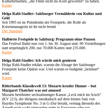
Kulturfernsehen, „die Flinte nicht ins Korn geworfen“ zu haben.
Kurier
Helga Rabl-Stadler: Salzburger Vermählerin von Kultur und
Geld
Seit 1995 ist sie Präsidentin der Festspiele, die Rolle als
Krisenmanagerin ist ihr nicht fremd
Der Standard
Halbierte Festspiele in Salzburg: Programm ohne Pausen
Das Festival findet nun von 1. bis 30. August statt. 90 Vorstellungen
statt ursprünglich 200, nur 70.000 Karten statt 235.000.
Kurier
Helga Rabl-Stadler: Ich würde mich genieren
Helga Rabl-Stadler erklärt, warum die Absage der Salzburger
Festspiele keine Option war. Und warum es budgetär „beinhart“
wird.
Kurier
Ritterbands Klassikwelt 13: Mozarts kruder Humor – but
Margaret Thatcher was not amused
Mozarts berühmter sechsstimmiger Kanon „Leck mich im Arsch“
(KV 213), der übrigens musikalisch auf dem letzten Satz von
Haydns Symphonie No. 3 in G-Dur beruht, vermag diesseits des
Ärmelkanals wohl niemanden mehr in Erstaunen oder gar