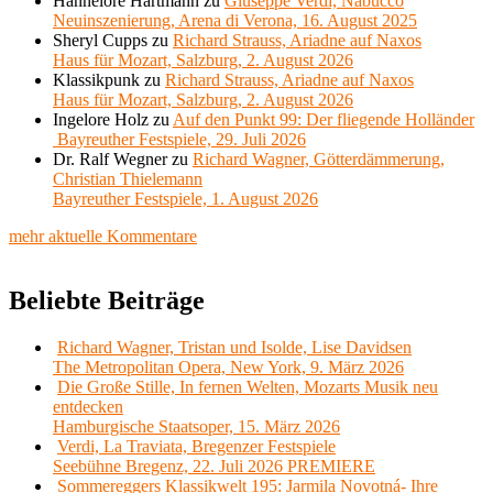
Hannelore Hartmann
zu
Giuseppe Verdi, Nabucco
Neuinszenierung, Arena di Verona, 16. August 2025
Sheryl Cupps
zu
Richard Strauss, Ariadne auf Naxos
Haus für Mozart, Salzburg, 2. August 2026
Klassikpunk
zu
Richard Strauss, Ariadne auf Naxos
Haus für Mozart, Salzburg, 2. August 2026
Ingelore Holz
zu
Auf den Punkt 99: Der fliegende Holländer
Bayreuther Festspiele, 29. Juli 2026
Dr. Ralf Wegner
zu
Richard Wagner, Götterdämmerung,
Christian Thielemann
Bayreuther Festspiele, 1. August 2026
mehr aktuelle Kommentare
Beliebte Beiträge
Richard Wagner, Tristan und Isolde, Lise Davidsen
The Metropolitan Opera, New York, 9. März 2026
Die Große Stille, In fernen Welten, Mozarts Musik neu
entdecken
Hamburgische Staatsoper, 15. März 2026
Verdi, La Traviata, Bregenzer Festspiele
Seebühne Bregenz, 22. Juli 2026 PREMIERE
Sommereggers Klassikwelt 195: Jarmila Novotná- Ihre