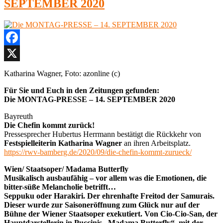
SEPTEMBER 2020
Facebook
X
Katharina Wagner, Foto: azonline (c)
Für Sie und Euch in den Zeitungen gefunden:
Die MONTAG-PRESSE – 14. SEPTEMBER 2020
Bayreuth
Die Chefin kommt zurück!
Pressesprecher Hubertus Herrmann bestätigt die Rückkehr von
Festspielleiterin Katharina Wagner
an ihren Arbeitsplatz.
https://rwv-bamberg.de/2020/09/die-chefin-kommt-zurueck/
Wien/ Staatsoper/ Madama Butterfly
Musikalisch ausbaufähig – vor allem was die Emotionen, die
bitter-süße Melancholie betrifft…
Seppuku oder Harakiri. Der ehrenhafte Freitod der Samurais.
Dieser wurde zur Saisoneröffnung zum Glück nur auf der
Bühne der Wiener Staatsoper exekutiert. Von Cio-Cio-San, der
Hauptdarstellerin in Puccinis „Madama Butterfly“, mit der