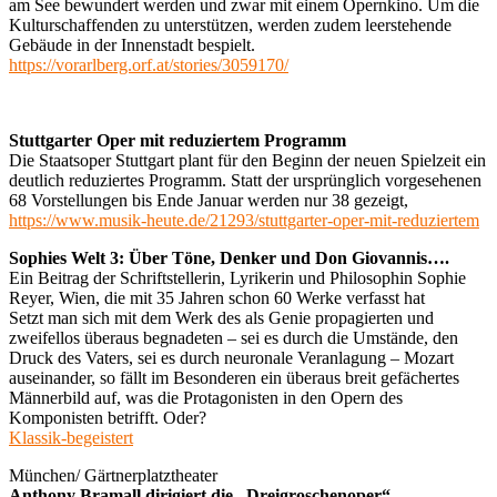
am See bewundert werden und zwar mit einem Opernkino. Um die
Kulturschaffenden zu unterstützen, werden zudem leerstehende
Gebäude in der Innenstadt bespielt.
https://vorarlberg.orf.at/stories/3059170/
Stuttgarter Oper mit reduziertem Programm
Die Staatsoper Stuttgart plant für den Beginn der neuen Spielzeit ein
deutlich reduziertes Programm. Statt der ursprünglich vorgesehenen
68 Vorstellungen bis Ende Januar werden nur 38 gezeigt,
https://www.musik-heute.de/21293/stuttgarter-oper-mit-reduziertem
Sophies Welt 3: Über Töne, Denker und Don Giovannis….
Ein Beitrag der Schriftstellerin, Lyrikerin und Philosophin Sophie
Reyer, Wien, die mit 35 Jahren schon 60 Werke verfasst hat
Setzt man sich mit dem Werk des als Genie propagierten und
zweifellos überaus begnadeten – sei es durch die Umstände, den
Druck des Vaters, sei es durch neuronale Veranlagung – Mozart
auseinander, so fällt im Besonderen ein überaus breit gefächertes
Männerbild auf, was die Protagonisten in den Opern des
Komponisten betrifft. Oder?
Klassik-begeistert
München/ Gärtnerplatztheater
Anthony Bramall dirigiert die „Dreigroschenoper“