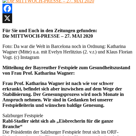
mit
kühler
Wagner“
Kopf“
klassik-
–
Facebook
begeistert.de“
Christian
Thielemanns
X
Für Sie und Euch in den Zeitungen gefunden:
Klassiker
Die MITTWOCH-PRESSE – 27. MAI 2020
„Mein
Leben
Foto: Da war die Welt in Barcelona noch in Ordnung: Katharina
mit
Wagner (Mitte) u.a. mit Evelyn Herlitzius (2. v.r.) und Klaus Florian
Wagner“
Vogt. (c) Instagram
klassik-
begeistert.de
Mitteilung der Bayreuther Festspiele zum Gesundheitszustand
von Frau Prof. Katharina Wagner:
Frau Prof. Katharina Wagner ist nach wie vor schwer
erkrankt, befindet sich aber inzwischen auf dem Wege der
Stabilisierung. Der Genesungsprozess wird noch Monate in
Anspruch nehmen. Wir sind in Gedanken bei unserer
Festspielleiterin und wünschen baldige Genesung.
Salzburger Festspiele
Rabl-Stadler sieht sich als „Eisbrecherin für die ganze
Branche“
Die Präsidentin der Salzburger Festspiele freut sich im ORF-