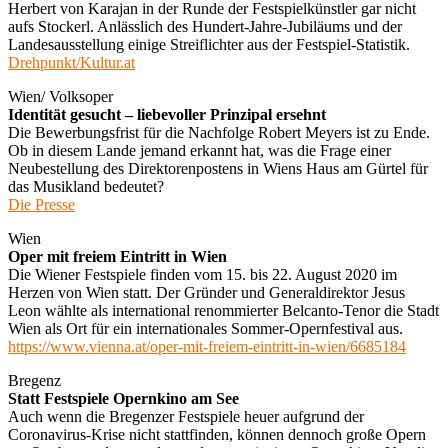
Herbert von Karajan in der Runde der Festspielkünstler gar nicht
aufs Stockerl. Anlässlich des Hundert-Jahre-Jubiläums und der
Landesausstellung einige Streiflichter aus der Festspiel-Statistik.
Drehpunkt/Kultur.at
Wien/ Volksoper
Identität gesucht – liebevoller Prinzipal ersehnt
Die Bewerbungsfrist für die Nachfolge Robert Meyers ist zu Ende.
Ob in diesem Lande jemand erkannt hat, was die Frage einer
Neubestellung des Direktorenpostens in Wiens Haus am Gürtel für
das Musikland bedeutet?
Die Presse
Wien
Oper mit freiem Eintritt in Wien
Die Wiener Festspiele finden vom 15. bis 22. August 2020 im
Herzen von Wien statt. Der Gründer und Generaldirektor Jesus
Leon wählte als international renommierter Belcanto-Tenor die Stadt
Wien als Ort für ein internationales Sommer-Opernfestival aus.
https://www.vienna.at/oper-mit-freiem-eintritt-in-wien/6685184
Bregenz
Statt Festspiele Opernkino am See
Auch wenn die Bregenzer Festspiele heuer aufgrund der
Coronavirus-Krise nicht stattfinden, können dennoch große Opern