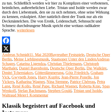
zu tun. Schließlich werden wir hier zu Komplizen einer verbotenen,
heimlichen, außerehelichen Liebe. Tristan und Isolde werden zwar
durch den Liebestrank, den sie zu sich nehmen, ohne seine Wirkung
zu kennen, exkulpiert. Aber natürlich dient der Trank nur als ein
Deckmäntelchen. Die von Erotik, Leidenschaft, Sehnsucht und
Schmerz durchdrungene Musik spricht eine weitaus radikalere
„Meine
Sprache.
weiterlesen
Lieblingsoper
27:
Richard
Wagner,
Facebook
„Tristan
Autor
Veröffentlicht
Kategorien
Andreas Schmidt
11. Mai 2020
Bayreuther Festspiele
,
Deutsche Oper
X
und
am
Schlagwör
Berlin
,
Meine Lieblingsmusik
,
Staatsoper Unter den Linden
Andreas
Isolde““
Schager
,
Catarina Ligendza
,
Christian Thielemann
,
Christoph
Marthaler
,
Daniel Barenboim
,
Deutsche Oper Berlin
,
Die Walküre
,
Dmitri Tcherniakov
,
Götterdämmerung
,
Götz Friedrich
,
Graham
Vick
,
Gwyneth Jones
,
Harry Kupfer
,
Jean-Pierre Ponelle
,
Jon
Vickers
,
Katharina Wagner
,
Nina Stemme
,
Patrice Chéreau
,
Petra
Lang
,
René Kollo
,
René Pape
,
Richard Wagner
,
Roberta Knie
,
Spas
Wenkoff
,
Stefan Bachmann
,
Stephen Gould
,
Tristan und Isolde
,
zu
Waltraud Meier
1 Kommentar
Meine
Lieblingsoper
Klassik begeistert auf Facebook und
27: