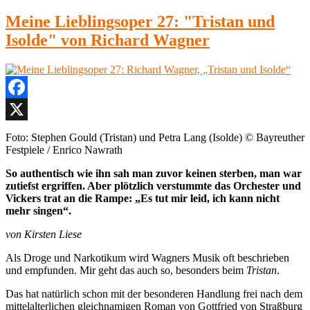
Die
MITTWOCH-
Meine Lieblingsoper 27: "Tristan und
PRESSE
Isolde" von Richard Wagner
–
27.
MAI
2020
Facebook
X
Foto: Stephen Gould (Tristan) und Petra Lang (Isolde) © Bayreuther
Festpiele / Enrico Nawrath
So authentisch wie ihn sah man zuvor keinen sterben, man war
zutiefst ergriffen. Aber plötzlich verstummte das Orchester und
Vickers trat an die Rampe: „Es tut mir leid, ich kann nicht
mehr singen“.
von Kirsten Liese
Als Droge und Narkotikum wird Wagners Musik oft beschrieben
und empfunden. Mir geht das auch so, besonders beim
Tristan
.
Das hat natürlich schon mit der besonderen Handlung frei nach dem
mittelalterlichen gleichnamigen Roman von Gottfried von Straßburg