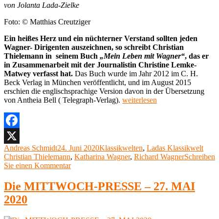
X
von Jolanta Lada-Zielke
Foto: © Matthias Creutziger
Ein heißes Herz und ein nüchterner Verstand sollten jeden
Wagner- Dirigenten auszeichnen, so schreibt Christian
Thielemann in seinem Buch
„Mein Leben mit Wagner“
, das er
in Zusammenarbeit mit der Journalistin Christine Lemke-
Matwey verfasst hat.
Das Buch wurde im Jahr 2012 im C. H.
Beck Verlag in München veröffentlicht, und im August 2015
erschien die englischsprachige Version davon in der Übersetzung
„Ladas
von Antheia Bell ( Telegraph-Verlag).
weiterlesen
Klassikwelt
37:
„Heißes
Herz
Facebook
und
Autor
Veröffentlicht
Kategorien
Schl
Andreas Schmidt
24. Juni 2020
Klassikwelten
,
Ladas Klassikwelt
X
kühler
am
Christian Thielemann
,
Katharina Wagner
,
Richard Wagner
Schreiben
Kopf“
zu
Sie einen Kommentar
–
Ladas
Christian
Klassikwelt
Die MITTWOCH-PRESSE – 27. MAI
Thielemanns
37:
Klassiker
2020
„Heißes
„Mein
Herz
Leben
und