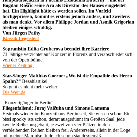
Bogdan Roščić seine Ära als Direktor des Hauses eingeleitet
hat. Ein Highlight hätte es werden sollen. Im Vorfeld
hochgepriesen, kommt es erstens jedoch anders, und zweitens
als man denkt. Vor allem Philippe Jordan und Asmik Grigorian
bleiben einiges schuldig.
Von Jürgen Pathy
Klassik-begeistert
Sopranistin Edita Gruberova beendet ihre Karriere
73-Jährige verzichtet auf Konzert in Florenz und verabschiedet sich
von der Opernbühne.
Wiener Zeitung
Star-Sänger Matthias Goerne: „Wo ist die Empathie des Herrn
Spahn?“
Bezahlartikel
So geht es nicht mehr weiter
Die Welt.de
„Konzertgänger in Berlin“
Fliegenfallend: Juraj Valčuha und Simone Lamsma
Erstmals wieder im Konzerthaus Berlin seit, Sie wissen schon. Ein
bissl spooky ists schon, derart ausgedünnt im Großen Saal, jede
zweite Reihe ausgebaut, je zwei von vier Plätzen in den
verbleibenden Reihen bleiben frei. Andererseits, allein in der Loge
mit meiner Marquise finde ich schon standesgemäß.