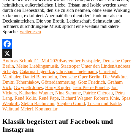
heimlichen, außerehelichen Liebe. Tristan und Isolde werden zwar
durch den Liebestrank, den sie zu sich nehmen, ohne seine Wirkung
zu kennen, exkulpiert. Aber natürlich dient der Trank nur als ein
Deckmäntelchen. Die von Erotik, Leidenschaft, Sehnsucht und
Schmerz durchdrungene Musik spricht eine weitaus radikalere
„Meine
Sprache.
weiterlesen
Lieblingsoper
27:
Richard
Wagner,
Facebook
„Tristan
Autor
Veröffentlicht
Kategorien
Andreas Schmidt
11. Mai 2020
Bayreuther Festspiele
,
Deutsche Oper
X
und
am
Schlagwör
Berlin
,
Meine Lieblingsmusik
,
Staatsoper Unter den Linden
Andreas
Isolde““
Schager
,
Catarina Ligendza
,
Christian Thielemann
,
Christoph
Marthaler
,
Daniel Barenboim
,
Deutsche Oper Berlin
,
Die Walküre
,
Dmitri Tcherniakov
,
Götterdämmerung
,
Götz Friedrich
,
Graham
Vick
,
Gwyneth Jones
,
Harry Kupfer
,
Jean-Pierre Ponelle
,
Jon
Vickers
,
Katharina Wagner
,
Nina Stemme
,
Patrice Chéreau
,
Petra
Lang
,
René Kollo
,
René Pape
,
Richard Wagner
,
Roberta Knie
,
Spas
Wenkoff
,
Stefan Bachmann
,
Stephen Gould
,
Tristan und Isolde
,
zu
Waltraud Meier
1 Kommentar
Meine
Lieblingsoper
Klassik begeistert auf Facebook und
27:
Instagram
Richard