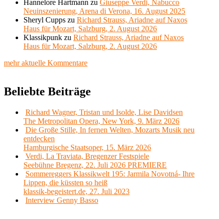
Hannelore Hartmann
zu
Giuseppe Verdi, Nabucco
Neuinszenierung, Arena di Verona, 16. August 2025
Sheryl Cupps
zu
Richard Strauss, Ariadne auf Naxos
Haus für Mozart, Salzburg, 2. August 2026
Klassikpunk
zu
Richard Strauss, Ariadne auf Naxos
Haus für Mozart, Salzburg, 2. August 2026
mehr aktuelle Kommentare
Beliebte Beiträge
Richard Wagner, Tristan und Isolde, Lise Davidsen
The Metropolitan Opera, New York, 9. März 2026
Die Große Stille, In fernen Welten, Mozarts Musik neu
entdecken
Hamburgische Staatsoper, 15. März 2026
Verdi, La Traviata, Bregenzer Festspiele
Seebühne Bregenz, 22. Juli 2026 PREMIERE
Sommereggers Klassikwelt 195: Jarmila Novotná- Ihre
Lippen, die küssten so heiß
klassik-begeistert.de, 27. Juli 2023
Interview Genny Basso