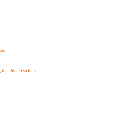
ken
 die küssten so heiß