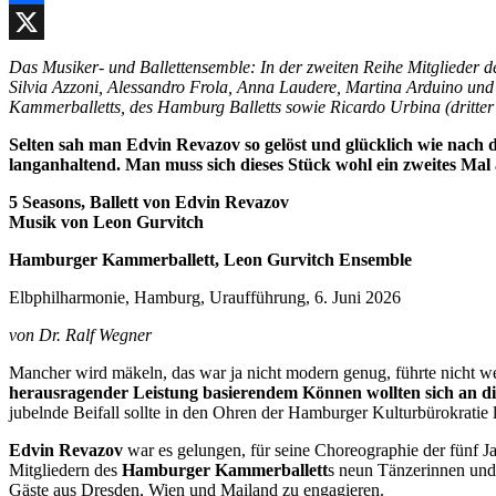
Facebook
X
Das Musiker- und Ballettensemble: In der zweiten Reihe Mitglieder
Silvia Azzoni, Alessandro Frola, Anna Laudere, Martina Arduino und
Kammerballetts, des Hamburg Balletts sowie Ricardo Urbina (dritter
Selten sah man Edvin Revazov so gelöst und glücklich wie nach
langanhaltend. Man muss sich dieses Stück wohl ein zweites Ma
5 Seasons, Ballett von Edvin Revazov
Musik von Leon Gurvitch
Hamburger Kammerballett, Leon Gurvitch Ensemble
Elbphilharmonie, Hamburg, Uraufführung, 6. Juni 2026
von Dr. Ralf Wegner
Mancher wird mäkeln, das war ja nicht modern genug, führte nicht w
herausragender Leistung basierendem Können wollten sich an d
jubelnde Beifall sollte in den Ohren der Hamburger Kulturbürokratie 
Edvin Revazov
war es gelungen, für seine Choreographie der fünf J
Mitgliedern des
Hamburger Kammerballett
s neun Tänzerinnen un
Gäste aus Dresden, Wien und Mailand zu engagieren.