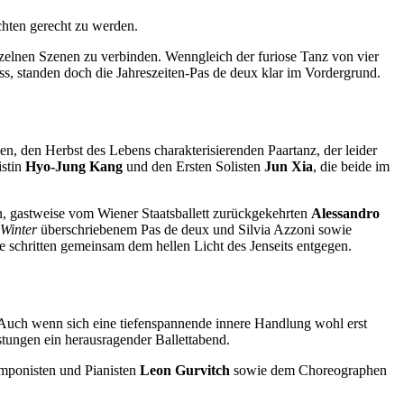
hten gerecht zu werden.
nzelnen Szenen zu verbinden. Wenngleich der furiose Tanz von vier
s, standen doch die Jahreszeiten-Pas de deux klar im Vordergrund.
en, den Herbst des Lebens charakterisierenden Paartanz, der leider
istin
Hyo-Jung Kang
und den Ersten Solisten
Jun Xia
, die beide im
en, gastweise vom Wiener Staatsballett zurückgekehrten
Alessandro
Winter
überschriebenem Pas de deux und Silvia Azzoni sowie
schritten gemeinsam dem hellen Licht des Jenseits entgegen.
 Auch wenn sich eine tiefenspannende innere Handlung wohl erst
stungen ein herausragender Ballettabend.
omponisten und Pianisten
Leon Gurvitch
sowie dem Choreographen