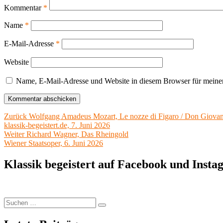
Kommentar
*
Name
*
E-Mail-Adresse
*
Website
Name, E-Mail-Adresse und Website in diesem Browser für meine
Beitragsnavigation
Vorheriger
Zurück
Wolfgang Amadeus Mozart, Le nozze di Figaro / Don Giovanni
Beitrag:
klassik-begeistert.de, 7. Juni 2026
Nächster
Weiter
Richard Wagner, Das Rheingold
Beitrag:
Wiener Staatsoper, 6. Juni 2026
Klassik begeistert auf Facebook und Inst
Suchen
Suchen
nach: