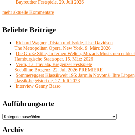
Bayreuther Festspiele, 29. Juli 2026
mehr aktuelle Kommentare
Beliebte Beiträge
Richard Wagner, Tristan und Isolde, Lise Davidsen
The Metropolitan Opera, New York, 9. März 2026
Die Große Stille, In fernen Welten, Mozarts Musik neu entdec
Hamburgische Staatsoper, 15. März 2026
Verdi, La Traviata, Bregenzer Festspiele
Seebühne Bregenz, 22. Juli 2026 PREMIERE
Sommereggers Klassikwelt 195: Jarmila Novotná- Ihre Lippen,
klassik-begeistert.de, 27. Juli 2023
Interview Genny Basso
Aufführungsorte
Aufführungsorte
Archiv