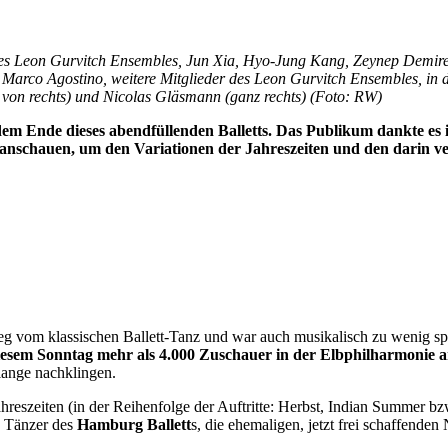
 des Leon Gurvitch Ensembles, Jun Xia, Hyo-Jung Kang, Zeynep Demire
 Marco Agostino, weitere Mitglieder des Leon Gurvitch Ensembles, in
 von rechts) und Nicolas Gläsmann (ganz rechts) (Foto: RW)
 dem Ende dieses abendfüllenden Balletts. Das Publikum dankte es
l anschauen, um den Variationen der Jahreszeiten und den darin 
eg vom klassischen Ballett-Tanz und war auch musikalisch zu wenig sp
iesem Sonntag mehr als 4.000 Zuschauer in der Elbphilharmonie 
lange nachklingen.
ahreszeiten (in der Reihenfolge der Auftritte: Herbst, Indian Summer
d Tänzer des
Hamburg Ballett
s, die ehemaligen, jetzt frei schaffend