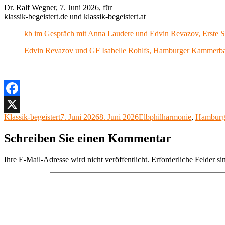
Dr. Ralf Wegner, 7. Juni 2026, für
klassik-begeistert.de und klassik-begeistert.at
kb im Gespräch mit Anna Laudere und Edvin Revazov, Erste So
Edvin Revazov und GF Isabelle Rohlfs, Hamburger Kammerballett
Facebook
Autor
Veröffentlicht
Kategorien
Klassik-begeistert
7. Juni 2026
8. Juni 2026
Elbphilharmonie
,
Hamburge
X
am
Schreiben Sie einen Kommentar
Ihre E-Mail-Adresse wird nicht veröffentlicht.
Erforderliche Felder si