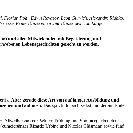
l, Florian Pohl, Edvin Revazov, Leon Gurvich, Alexandre Riabko,
 der erste Reihe Tänzerinnen und Tänzer des Hamburger
 ihm und allen Mitwirkenden mit Begeisterung und
verwobenen Lebensgeschichten gerecht zu werden.
errig.
Aber gerade diese Art von auf langer Ausbildung und
ansehen und anhören
. Das spricht für sich selbst und der am Ende
 bzw. Altweibersommer, Winter, Frühling und Sommer) neben den
en Neumeiertänzer Ricardo Urbina und Nicolas Gläsmann sowie fünf