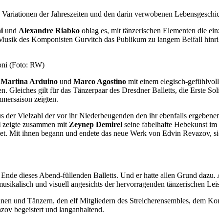
 Variationen der Jahreszeiten und den darin verwobenen Lebensgeschic
i
und
Alexandre Riabko
oblag es, mit tänzerischen Elementen die ei
Musik des Komponisten Gurvitch das Publikum zu langem Beifall hinris
oni (Foto: RW)
a
Martina Arduino
und
Marco Agostino
mit einem elegisch-gefühlvoll
. Gleiches gilt für das Tänzerpaar des Dresdner Balletts, die Erste Sol
mersaison zeigten.
aus der Vielzahl der vor ihr Niederbeugenden den ihr ebenfalls ergeben
l
zeigte zusammen mit
Zeynep Demirel
seine fabelhafte Hebekunst im
t. Mit ihnen begann und endete das neue Werk von Edvin Revazov, sie 
Ende dieses Abend-füllenden Balletts. Und er hatte allen Grund dazu.
musikalisch und visuell angesichts der hervorragenden tänzerischen Lei
nnen und Tänzern, den elf Mitgliedern des Streicherensembles, dem K
ov begeistert und langanhaltend.