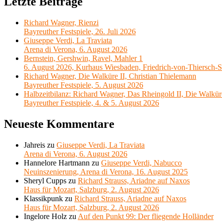
Letzte Beiträge
Richard Wagner, Rienzi
Bayreuther Festspiele, 26. Juli 2026
Giuseppe Verdi, La Traviata
Arena di Verona, 6. August 2026
Bernstein, Gershwin, Ravel, Mahler 1
6. August 2026, Kurhaus Wiesbaden, Friedrich-von-Thiersch-S
Richard Wagner, Die Walküre II, Christian Thielemann
Bayreuther Festspiele, 5. August 2026
Halbzeitbilanz: Richard Wagner, Das Rheingold II, Die Walkür
Bayreuther Festspiele, 4. & 5. August 2026
Neueste Kommentare
Jahreis
zu
Giuseppe Verdi, La Traviata
Arena di Verona, 6. August 2026
Hannelore Hartmann
zu
Giuseppe Verdi, Nabucco
Neuinszenierung, Arena di Verona, 16. August 2025
Sheryl Cupps
zu
Richard Strauss, Ariadne auf Naxos
Haus für Mozart, Salzburg, 2. August 2026
Klassikpunk
zu
Richard Strauss, Ariadne auf Naxos
Haus für Mozart, Salzburg, 2. August 2026
Ingelore Holz
zu
Auf den Punkt 99: Der fliegende Holländer