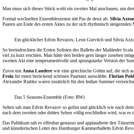
Man muss sich dieses Stück wohl ein zweites Mal anschauen, um den
Formal wechselten Ensembleszenen mit Pas de deux ab.
Silvia Azzon
Paaren am Ende des ersten Aktes zu der sich rhythmisch steigernden 
Ein glücklicher Edvin Revazov, Leon Gurvitch und Silvia Azz
So beeindruckten die Ersten Solisten des Balletts der Mailänder Scal
viel zu kurz erschien. Man hätte den beiden gern länger zusehen mögen
zweiten Akt eine temperamentvolle und sprungstarke Version der Som
Zuvor trat
Anna Laudere
wie eine griechische Göttin auf, die sich 
Frola
für einen berückend schönen Paartanz auswählte.
Florian Poh
Alexandre Riabko waren zusätzlich für den Indian Summer verzeichne
Das 5 Seasons-Ensemble (Foto: RW)
Selten sah man Edvin Revazov so gelöst und glücklich wie nach dem 
nach dem zweiten oder dritten Sehen völlig erschließen wird, war es 
Das Publikum sah es offenbar genauso und applaudierte den Tänzeri
und künstlerischen Leiter des Hamburger Kammerballetts Edvin Revaz