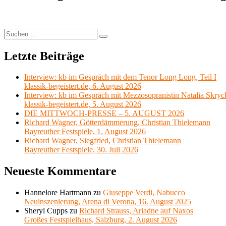
Suchen
Suchen
nach:
Letzte Beiträge
Interview: kb im Gespräch mit dem Tenor Long Long, Teil I
klassik-begeistert.de, 6. August 2026
Interview: kb im Gespräch mit Mezzosopranistin Natalia Skryc
klassik-begeistert.de, 5. August 2026
DIE MITTWOCH-PRESSE – 5. AUGUST 2026
Richard Wagner, Götterdämmerung, Christian Thielemann
Bayreuther Festspiele, 1. August 2026
Richard Wagner, Siegfried, Christian Thielemann
Bayreuther Festspiele, 30. Juli 2026
Neueste Kommentare
Hannelore Hartmann
zu
Giuseppe Verdi, Nabucco
Neuinszenierung, Arena di Verona, 16. August 2025
Sheryl Cupps
zu
Richard Strauss, Ariadne auf Naxos
Großes Festspielhaus, Salzburg, 2. August 2026