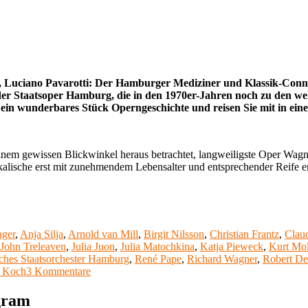
go, Luciano Pavarotti: Der Hamburger Mediziner und Klassik-Conn
in der Staatsoper Hamburg, die in den 1970er-Jahren noch zu den 
ein wunderbares Stück Operngeschichte und reisen Sie mit in eine 
inem gewissen Blickwinkel heraus betrachtet, langweiligste Oper Wagne
kalische erst mit zunehmendem Lebensalter und entsprechender Reife er
ager
,
Anja Silja
,
Arnold van Mill
,
Birgit Nilsson
,
Christian Frantz
,
Clau
John Treleaven
,
Julia Juon
,
Julia Matochkina
,
Katja Pieweck
,
Kurt Mol
ches Staatsorchester Hamburg
,
René Pape
,
Richard Wagner
,
Robert De
zu
 Koch
3 Kommentare
Meine
Lieblingsoper
agram
(46):