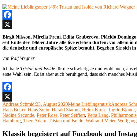
Facebook
X
Birgit Nilsson, Mirella Freni, Edita Gruberova, Plácido Domin
seit Ende der 1960er-Jahre alle live erleben dürfen: vor allem 
die deutsche und europäische Spitze bemüht. Begeben Sie sich in 
von Ralf Wegner
Ich halte
Tristan und Isolde
für die schwierigste und wohl auch, aus e
erste Wahl sein. Es ist aber auch beruhigend, dass sich manches Musi
Facebook
Autor
Veröffentlicht
Kategorien
Schlagwörter
Andreas Schmidt
23. August 2020
Meine Lieblingsmusik
Andreas Sch
X
am
Hans Beirer
,
Hans Sotin
,
Harald Stamm
,
Heinz Kruse
,
Ingrid Bjoner
,
Nadine Secunde
,
Peter Rose
,
Peter Seiffert
,
Petra Lang
,
Philharmonis
Hamburg
,
Theo Adam
,
Tristan und Isolde
,
Waltraud Meier
,
Wolfgang
Klassik begeistert auf Facebook und Inst