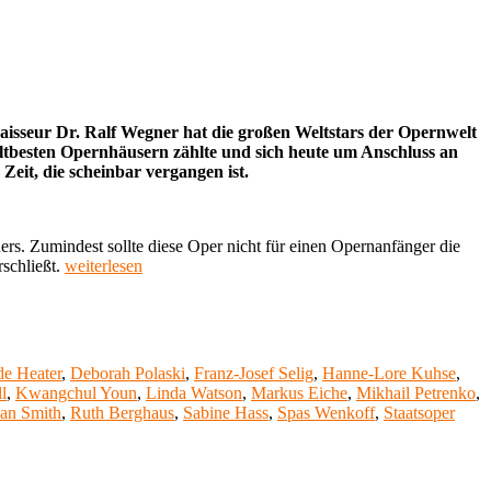
aisseur Dr. Ralf Wegner hat die großen Weltstars der Opernwelt
weltbesten Opernhäusern zählte und sich heute um Anschluss an
Zeit, die scheinbar vergangen ist.
rs. Zumindest sollte diese Oper nicht für einen Opernanfänger die
„Meine
schließt.
weiterlesen
Lieblingsoper
(46):
Tristan
und
Isolde
de Heater
,
Deborah Polaski
,
Franz-Josef Selig
,
Hanne-Lore Kuhse
,
von
l
,
Kwangchul Youn
,
Linda Watson
,
Markus Eiche
,
Mikhail Petrenko
,
Richard
an Smith
,
Ruth Berghaus
,
Sabine Hass
,
Spas Wenkoff
,
Staatsoper
Wagner“