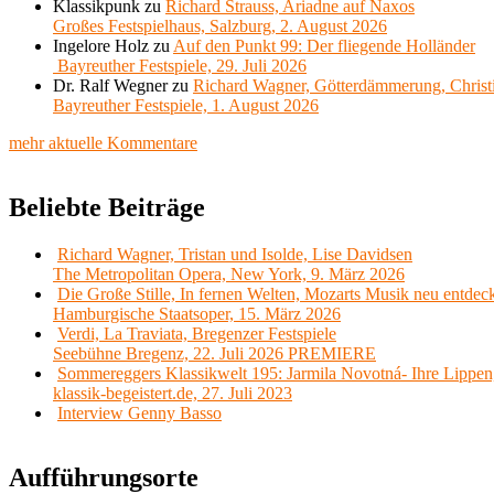
Klassikpunk
zu
Richard Strauss, Ariadne auf Naxos
Großes Festspielhaus, Salzburg, 2. August 2026
Ingelore Holz
zu
Auf den Punkt 99: Der fliegende Holländer
Bayreuther Festspiele, 29. Juli 2026
Dr. Ralf Wegner
zu
Richard Wagner, Götterdämmerung, Christ
Bayreuther Festspiele, 1. August 2026
mehr aktuelle Kommentare
Beliebte Beiträge
Richard Wagner, Tristan und Isolde, Lise Davidsen
The Metropolitan Opera, New York, 9. März 2026
Die Große Stille, In fernen Welten, Mozarts Musik neu entdec
Hamburgische Staatsoper, 15. März 2026
Verdi, La Traviata, Bregenzer Festspiele
Seebühne Bregenz, 22. Juli 2026 PREMIERE
Sommereggers Klassikwelt 195: Jarmila Novotná- Ihre Lippen,
klassik-begeistert.de, 27. Juli 2023
Interview Genny Basso
Aufführungsorte