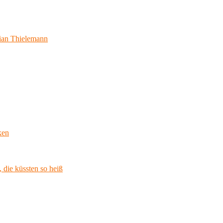
ian Thielemann
ken
 die küssten so heiß