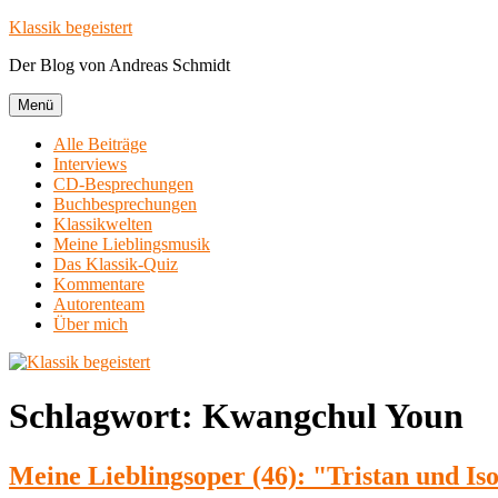
Zum
Klassik begeistert
Inhalt
Der Blog von Andreas Schmidt
springen
Menü
Alle Beiträge
Interviews
CD-Besprechungen
Buchbesprechungen
Klassikwelten
Meine Lieblingsmusik
Das Klassik-Quiz
Kommentare
Autorenteam
Über mich
Schlagwort:
Kwangchul Youn
Meine Lieblingsoper (46): "Tristan und I