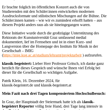
Er brachte folglich im öffentlichen Konzert auch die von
Studierenden mit den Schüler:innen entwickelten modernen
Ausdrucksformate und stilistischen Mischungen auf die Bühne. Die
Schüler:innen kamen – wie wir es zumindest erhofft hatten – aus
diesem Projekt anders raus als sie hineingegangen waren.
Diese Initiative wurde durch die großzügige Unterstützung des
Rektorats der Kunstuniversität Graz umfassend medial
dokumentiert, lief im Fernsehen und ist in einer Kurz- und
Langversion über die Homepage des Instituts für Musik in der
Gesellschaft – IMIG
(
https://imig.kug.ac.at/studium/lehramt/projektarbeit
) aufzurufen.
klassik-begeistert:
Lieber Herr Professor Gritsch, ich danke ganz
herzlich für dieses Gespräch und wünsche Ihnen viel Erfolg bei
dieser für die Gesellschaft so wichtigen Aufgabe.
Patrik Klein, 16. Dezember 2024, für
klassik-begeistert.de und klassik-begeistert.at
Mein Fazit nach drei Tagen kompensiertem Hochschulbesuch:
In Graz, der Hauptstadt der Steiermark hatte ich als k
lassik-
begeistert Reporter
völlig freie Hand, drei Tage lang intensiv in