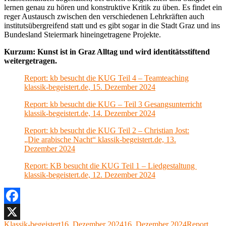
lernen genau zu hören und konstruktive Kritik zu üben. Es findet ein
reger Austausch zwischen den verschiedenen Lehrkräften auch
institutsübergreifend statt und es gibt sogar in die Stadt Graz und ins
Bundesland Steiermark hineingetragene Projekte.
Kurzum: Kunst ist in Graz Alltag und wird identitätsstiftend
weitergetragen.
Report: kb besucht die KUG Teil 4 – Teamteaching
klassik-begeistert.de, 15. Dezember 2024
Report: kb besucht die KUG – Teil 3 Gesangsunterricht
klassik-begeistert.de, 14. Dezember 2024
Report: kb besucht die KUG Teil 2 – Christian Jost:
„Die arabische Nacht“ klassik-begeistert.de, 13.
Dezember 2024
Report: KB besucht die KUG Teil 1 – Liedgestaltung
klassik-begeistert.de, 12. Dezember 2024
Facebook
Autor
Veröffentlicht
Kategorien
Klassik-begeistert
16. Dezember 2024
16. Dezember 2024
Report
,