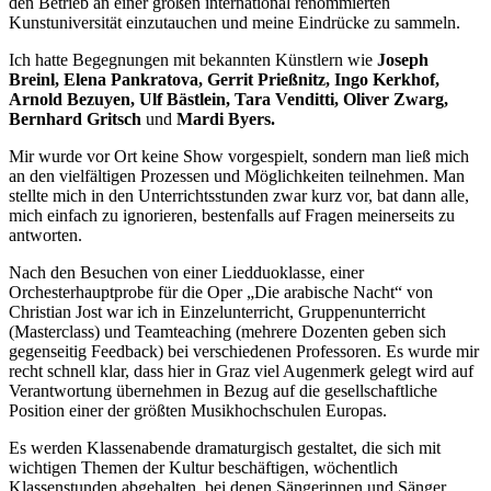
den Betrieb an einer großen international renommierten
Kunstuniversität einzutauchen und meine Eindrücke zu sammeln.
Ich hatte Begegnungen mit bekannten Künstlern wie
Joseph
Breinl, Elena Pankratova, Gerrit Prießnitz, Ingo Kerkhof,
Arnold Bezuyen, Ulf Bästlein, Tara Venditti, Oliver Zwarg,
Bernhard Gritsch
und
Mardi Byers.
Mir wurde vor Ort keine Show vorgespielt, sondern man ließ mich
an den vielfältigen Prozessen und Möglichkeiten teilnehmen. Man
stellte mich in den Unterrichtsstunden zwar kurz vor, bat dann alle,
mich einfach zu ignorieren, bestenfalls auf Fragen meinerseits zu
antworten.
Nach den Besuchen von einer Liedduoklasse, einer
Orchesterhauptprobe für die Oper „Die arabische Nacht“ von
Christian Jost war ich in Einzelunterricht, Gruppenunterricht
(Masterclass) und Teamteaching (mehrere Dozenten geben sich
gegenseitig Feedback) bei verschiedenen Professoren. Es wurde mir
recht schnell klar, dass hier in Graz viel Augenmerk gelegt wird auf
Verantwortung übernehmen in Bezug auf die gesellschaftliche
Position einer der größten Musikhochschulen Europas.
Es werden Klassenabende dramaturgisch gestaltet, die sich mit
wichtigen Themen der Kultur beschäftigen, wöchentlich
Klassenstunden abgehalten, bei denen Sängerinnen und Sänger