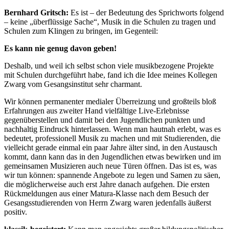
Bernhard Gritsch:
Es ist – der Bedeutung des Sprichworts folgend
– keine „überflüssige Sache“, Musik in die Schulen zu tragen und
Schulen zum Klingen zu bringen, im Gegenteil:
Es kann nie genug davon geben!
Deshalb, und weil ich selbst schon viele musikbezogene Projekte
mit Schulen durchgeführt habe, fand ich die Idee meines Kollegen
Zwarg vom Gesangsinstitut sehr charmant.
Wir können permanenter medialer Überreizung und großteils bloß
Erfahrungen aus zweiter Hand vielfältige Live-Erlebnisse
gegenüberstellen und damit bei den Jugendlichen punkten und
nachhaltig Eindruck hinterlassen. Wenn man hautnah erlebt, was es
bedeutet, professionell Musik zu machen und mit Studierenden, die
vielleicht gerade einmal ein paar Jahre älter sind, in den Austausch
kommt, dann kann das in den Jugendlichen etwas bewirken und im
gemeinsamen Musizieren auch neue Türen öffnen. Das ist es, was
wir tun können: spannende Angebote zu legen und Samen zu säen,
die möglicherweise auch erst Jahre danach aufgehen. Die ersten
Rückmeldungen aus einer Matura-Klasse nach dem Besuch der
Gesangsstudierenden von Herrn Zwarg waren jedenfalls äußerst
positiv.