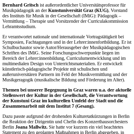
Bernhard Gritsch
ist außerordentlicher Universitätsprofessor für
Musikpädagogik an der
Kunstuniversität Graz (KUG)
, Vorstand
des Instituts für Musik in der Gesellschaft (IMiG): Pädagogik –
Vermittlung – Therapie und Vorsitzender der Curriculakommission
Lehramtsstudium.
Er verantwortet nationale und internationale Vortragstätigkeit bei
Symposien, Fachtagungen und in der Lehrer:innenfortbildung. Er ist
Schulbuchautor sowie Autor/Herausgeber der Musikpädagogischen
Schriften des IMiG. Seine Forschungsschwerpunkte liegen im
Bereich der Lehrer:innenbildung, Curriculumentwicklung und im
multimedialen Design von Unterrichtsmaterialien. Er entwickelt
künstlerisch-pädagogische Projekte mit schulischen und
außeruniversitären Partnern im Feld der Musikvermittlung und der
Musikgeragogik (musikalische Bildung und Förderung im Alter).
Themen bei unserer Begegnung in Graz waren u.a. der aktuelle
Stellenwert der Kultur in der Gesellschaft, die Verantwortung
der Kunstuni Graz im kulturellen Umfeld der Stadt und die
Zusammenarbeit mit dem Institut 7 (Gesang).
Dazu passte aufgrund der drohenden Kulturetatkürzungen in Berlin
die Reaktion der Dirigentin und Chefin des Konzerthausorchesters
Berlin
Joana Mallwitz.
Sie hatte vor kurzem ein viel beachtetes
Statement zu den geplanten Maßnahmen in Berlin abgegeben, in