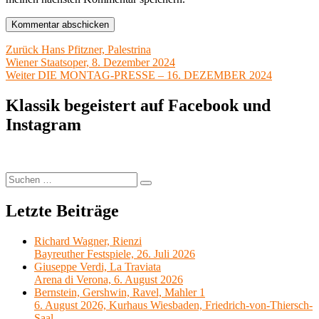
Beitragsnavigation
Vorheriger
Zurück
Hans Pfitzner, Palestrina
Beitrag:
Wiener Staatsoper, 8. Dezember 2024
Nächster
Weiter
DIE MONTAG-PRESSE – 16. DEZEMBER 2024
Beitrag:
Klassik begeistert auf Facebook und
Instagram
Suchen
Suchen
nach:
Letzte Beiträge
Richard Wagner, Rienzi
Bayreuther Festspiele, 26. Juli 2026
Giuseppe Verdi, La Traviata
Arena di Verona, 6. August 2026
Bernstein, Gershwin, Ravel, Mahler 1
6. August 2026, Kurhaus Wiesbaden, Friedrich-von-Thiersch-
Saal