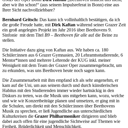
aber wir ihn schon!“ (aus seinem Impulsreferat in Bonn) eine aus
Ihrer Sicht nachvollziehbare?
Bernhard Gritsch:
Das kann ich vollinhaltlich bestätigen, da ich
die große Freude hatte, mit
Dirk Kaftan
während seiner Grazer Zeit
ein groß angelegtes Projekt im Jahr 2016 über Beethovens 9.
Sinfonie mit dem Titel
B9 – Beethoven für alle
auf die Beine zu
stellen.
Die Initiative dazu ging von Kaftan aus. Wir haben ca. 180
Schüler:innen aus 6 Grazer Gymnasien, 20 Lehramtsstudierende, 6
Mentor*innen und mehrere Lehrende der KUG inkl. meiner
Wenigkeit mit dem Team der Grazer Oper zusammengebracht, um
zu erkunden, was uns Beethoven heute noch sagen kann.
Die Zusammenarbeit mit ihm empfand ich als sehr angenehm, er
kam auf die Uni, um aus seinem durch und durch künstlerischen
Habitus mit den Studierenden immer wieder hartnäckig in den
Diskurs zu treten, was die Musik uns mitgeben kann, wozu, welche
und wie wir Konzertbeiträge planen und umsetzen, er ging mit in
die Schulen, um direkt mit den Schüler:innen über Beethovens
Musik zu sprechen, er ließ Jugendliche aus unterschiedlichen
Kulturkreisen die
Grazer Philharmoniker
dirigieren und blieb
dabei auch offen für eine jugendliche Sichtweise auf Themen wie
Freiheit, Brüderlichkeit und Menschlichkeit.