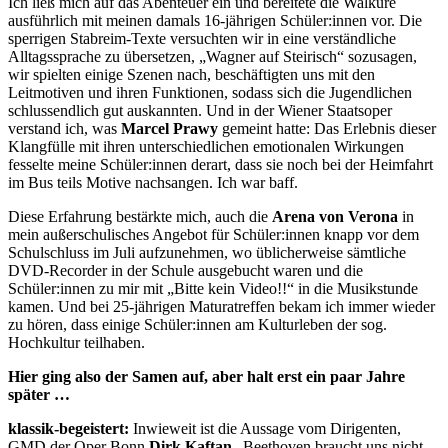
Ich ließ mich auf das Abenteuer ein und bereitete die Walküre
ausführlich mit meinen damals 16-jährigen Schüler:innen vor. Die
sperrigen Stabreim-Texte versuchten wir in eine verständliche
Alltagssprache zu übersetzen, „Wagner auf Steirisch“ sozusagen,
wir spielten einige Szenen nach, beschäftigten uns mit den
Leitmotiven und ihren Funktionen, sodass sich die Jugendlichen
schlussendlich gut auskannten. Und in der Wiener Staatsoper
verstand ich, was
Marcel Prawy
gemeint hatte: Das Erlebnis dieser
Klangfülle mit ihren unterschiedlichen emotionalen Wirkungen
fesselte meine Schüler:innen derart, dass sie noch bei der Heimfahrt
im Bus teils Motive nachsangen. Ich war baff.
Diese Erfahrung bestärkte mich, auch die
Arena von Verona
in
mein außerschulisches Angebot für Schüler:innen knapp vor dem
Schulschluss im Juli aufzunehmen, wo üblicherweise sämtliche
DVD-Recorder in der Schule ausgebucht waren und die
Schüler:innen zu mir mit „Bitte kein Video!!“ in die Musikstunde
kamen. Und bei 25-jährigen Maturatreffen bekam ich immer wieder
zu hören, dass einige Schüler:innen am Kulturleben der sog.
Hochkultur teilhaben.
Hier ging also der Samen auf, aber halt erst ein paar Jahre
später …
klassik-begeistert:
Inwieweit ist die Aussage vom Dirigenten,
GMD der Oper Bonn
Dirk Kaftan
„Beethoven braucht uns nicht,