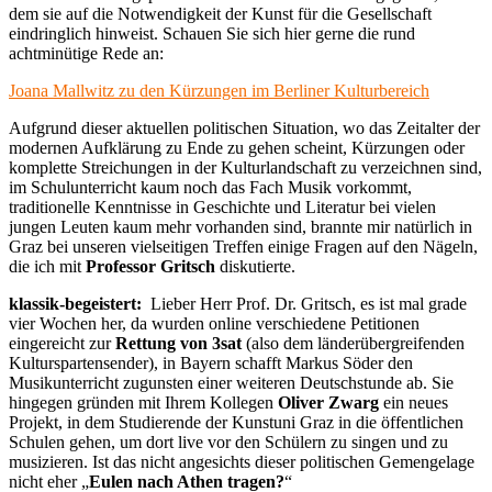
dem sie auf die Notwendigkeit der Kunst für die Gesellschaft
eindringlich hinweist. Schauen Sie sich hier gerne die rund
achtminütige Rede an:
Joana Mallwitz zu den Kürzungen im Berliner Kulturbereich
Aufgrund dieser aktuellen politischen Situation, wo das Zeitalter der
modernen Aufklärung zu Ende zu gehen scheint, Kürzungen oder
komplette Streichungen in der Kulturlandschaft zu verzeichnen sind,
im Schulunterricht kaum noch das Fach Musik vorkommt,
traditionelle Kenntnisse in Geschichte und Literatur bei vielen
jungen Leuten kaum mehr vorhanden sind, brannte mir natürlich in
Graz bei unseren vielseitigen Treffen einige Fragen auf den Nägeln,
die ich mit
Professor Gritsch
diskutierte.
klassik-begeistert:
Lieber Herr Prof. Dr. Gritsch, es ist mal grade
vier Wochen her, da wurden online verschiedene Petitionen
eingereicht zur
Rettung von 3sat
(also dem länderübergreifenden
Kulturspartensender), in Bayern schafft Markus Söder den
Musikunterricht zugunsten einer weiteren Deutschstunde ab. Sie
hingegen gründen mit Ihrem Kollegen
Oliver Zwarg
ein neues
Projekt, in dem Studierende der Kunstuni Graz in die öffentlichen
Schulen gehen, um dort live vor den Schülern zu singen und zu
musizieren. Ist das nicht angesichts dieser politischen Gemengelage
nicht eher „
Eulen nach Athen tragen?
“