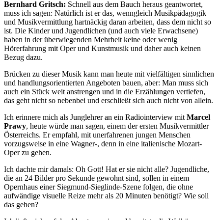
Bernhard Gritsch:
Schnell aus dem Bauch heraus geantwortet,
muss ich sagen: Natürlich ist er das, wenngleich Musikpädagogik
und Musikvermittlung hartnäckig daran arbeiten, dass dem nicht so
ist. Die Kinder und Jugendlichen (und auch viele Erwachsene)
haben in der überwiegenden Mehrheit keine oder wenig
Hörerfahrung mit Oper und Kunstmusik und daher auch keinen
Bezug dazu.
Brücken zu dieser Musik kann man heute mit vielfältigen sinnlichen
und handlungsorientierten Angeboten bauen, aber: Man muss sich
auch ein Stück weit anstrengen und in die Erzählungen vertiefen,
das geht nicht so nebenbei und erschließt sich auch nicht von allein.
Ich erinnere mich als Junglehrer an ein Radiointerview mit
Marcel
Prawy
, heute würde man sagen, einem der ersten Musikvermittler
Österreichs. Er empfahl, mit unerfahrenen jungen Menschen
vorzugsweise in eine Wagner-, denn in eine italienische Mozart-
Oper zu gehen.
Ich dachte mir damals: Oh Gott! Hat er sie nicht alle? Jugendliche,
die an 24 Bilder pro Sekunde gewohnt sind, sollen in einem
Opernhaus einer Siegmund-Sieglinde-Szene folgen, die ohne
aufwändige visuelle Reize mehr als 20 Minuten benötigt? Wie soll
das gehen?