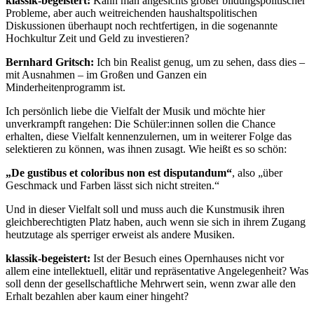
klassik-begeistert:
Kann man angesichts großer bildungspolitischer
Probleme, aber auch weitreichenden haushaltspolitischen
Diskussionen überhaupt noch rechtfertigen, in die sogenannte
Hochkultur Zeit und Geld zu investieren?
Bernhard Gritsch:
Ich bin Realist genug, um zu sehen, dass dies –
mit Ausnahmen – im Großen und Ganzen ein
Minderheitenprogramm ist.
Ich persönlich liebe die Vielfalt der Musik und möchte hier
unverkrampft rangehen: Die Schüler:innen sollen die Chance
erhalten, diese Vielfalt kennenzulernen, um in weiterer Folge das
selektieren zu können, was ihnen zusagt. Wie heißt es so schön:
„De gustibus et coloribus non est disputandum“
, also „über
Geschmack und Farben lässt sich nicht streiten.“
Und in dieser Vielfalt soll und muss auch die Kunstmusik ihren
gleichberechtigten Platz haben, auch wenn sie sich in ihrem Zugang
heutzutage als sperriger erweist als andere Musiken.
klassik-begeistert:
Ist der Besuch eines Opernhauses nicht vor
allem eine intellektuell, elitär und repräsentative Angelegenheit? Was
soll denn der gesellschaftliche Mehrwert sein, wenn zwar alle den
Erhalt bezahlen aber kaum einer hingeht?