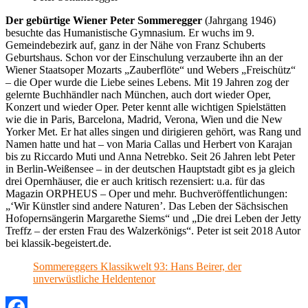
Der gebürtige Wiener Peter Sommeregger
(Jahrgang 1946)
besuchte das Humanistische Gymnasium. Er wuchs im 9.
Gemeindebezirk auf, ganz in der Nähe von Franz Schuberts
Geburtshaus. Schon vor der Einschulung verzauberte ihn an der
Wiener Staatsoper Mozarts „Zauberflöte“ und Webers „Freischütz“
– die Oper wurde die Liebe seines Lebens. Mit 19 Jahren zog der
gelernte Buchhändler nach München, auch dort wieder Oper,
Konzert und wieder Oper. Peter kennt alle wichtigen Spielstätten
wie die in Paris, Barcelona, Madrid, Verona, Wien und die New
Yorker Met. Er hat alles singen und dirigieren gehört, was Rang und
Namen hatte und hat – von Maria Callas und Herbert von Karajan
bis zu Riccardo Muti und Anna Netrebko. Seit 26 Jahren lebt Peter
in Berlin-Weißensee – in der deutschen Hauptstadt gibt es ja gleich
drei Opernhäuser, die er auch kritisch rezensiert: u.a. für das
Magazin ORPHEUS – Oper und mehr. Buchveröffentlichungen:
„‘Wir Künstler sind andere Naturen’. Das Leben der Sächsischen
Hofopernsängerin Margarethe Siems“ und „Die drei Leben der Jetty
Treffz – der ersten Frau des Walzerkönigs“. Peter ist seit 2018 Autor
bei klassik-begeistert.de.
Sommereggers Klassikwelt 93: Hans Beirer, der
unverwüstliche Heldentenor