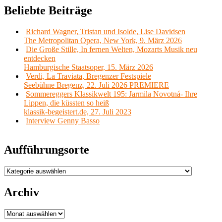
Beliebte Beiträge
Richard Wagner, Tristan und Isolde, Lise Davidsen
The Metropolitan Opera, New York, 9. März 2026
Die Große Stille, In fernen Welten, Mozarts Musik neu
entdecken
Hamburgische Staatsoper, 15. März 2026
Verdi, La Traviata, Bregenzer Festspiele
Seebühne Bregenz, 22. Juli 2026 PREMIERE
Sommereggers Klassikwelt 195: Jarmila Novotná- Ihre
Lippen, die küssten so heiß
klassik-begeistert.de, 27. Juli 2023
Interview Genny Basso
Aufführungsorte
Aufführungsorte
Archiv
Archiv