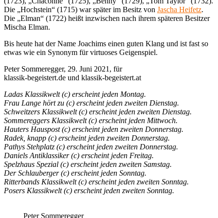
(1723), „Chaconne“ (1725), „Benny“ (1729), „Tom Taylor“ (1732).
Die „Hochstein“ (1715) war später im Besitz von
Jascha Heifetz
.
Die „Elman“ (1722) heißt inzwischen nach ihrem späteren Besitzer
Mischa Elman.
Bis heute hat der Name Joachims einen guten Klang und ist fast so
etwas wie ein Synonym für virtuoses Geigenspiel.
Peter Sommeregger, 29. Juni 2021, für
klassik-begeistert.de und klassik-begeistert.at
Ladas Klassikwelt (c) erscheint jeden Montag.
Frau Lange hört zu (c) erscheint jeden zweiten Dienstag.
Schweitzers Klassikwelt (c) erscheint jeden zweiten Dienstag.
Sommereggers Klassikwelt (c) erscheint jeden Mittwoch.
Hauters Hauspost (c) erscheint jeden zweiten Donnerstag.
Radek, knapp (c) erscheint jeden zweiten Donnerstag.
Pathys Stehplatz (c) erscheint jeden zweiten Donnerstag.
Daniels Antiklassiker (c) erscheint jeden Freitag.
Spelzhaus Spezial (c) erscheint jeden zweiten Samstag.
Der Schlauberger (c) erscheint jeden Sonntag.
Ritterbands Klassikwelt (c) erscheint jeden zweiten Sonntag.
Posers Klassikwelt (c) erscheint jeden zweiten Sonntag.
Peter Sommeregger