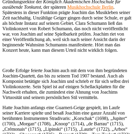
Gründungsrektor der
Königlich Akademischen Hochschule für
ausübende Tonkunst
, der späteren
Musikhochschule Berlin
.
Spätestens in dieser Funktion prägte Joachim das Musikleben seiner
Zeit nachhaltig. Unzählige Geiger gingen durch seine Schule, er galt
als höchste Instanz auf seinem Gebiet. Clara Schumann ließ das
Violinkonzert von Robert Schumann, das noch nicht veröffentlicht
war, von Joachim auf seine Spielbarkeit prüfen. Joachim riet von
einer Veröffentlichung ab, weil sich nach seiner Ansicht darin der
beginnende Wahnsinn Schumanns manifestierte. Hört man das
Konzert heute, kann man diesem Urteil nicht wirklich folgen.
Große Erfolge feierte Joachim auch mit dem von ihm begründeten
Joachim-Quartett, das bis zu seinem Tod 1907 bestand. Auch als
Komponist betätigte sich Joachim und schrieb er für sich selbst drei
Violinkonzerte. Sein Spiel ist auf einigen Schellackplatten für die
Nachwelt erhalten, die zumindest eine Ahnung von Joachims
Virtuosität und seinem persönlichen Stil vermitteln.
Hatte Joachim anfangs eine Guarneri-Geige gespielt, im Laufe
seiner Karriere spielte und besaß Joachim eine ganze Anzahl von
berühmten Instrumenten Stradivaris: „Korschak“ (1698), „Jupiter“
(1700), „Morgan“ (1708), „Knoop“ (1714), „de Barrau“ (1715),
„Crémonais“ (1715), „Lipinski“ (1715), „Laurie“ (1722), „Arbos“