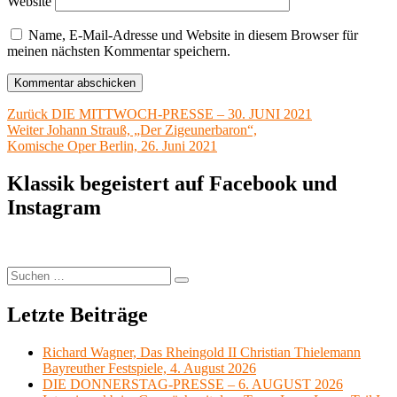
Website
Name, E-Mail-Adresse und Website in diesem Browser für
meinen nächsten Kommentar speichern.
Beitragsnavigation
Vorheriger
Zurück
DIE MITTWOCH-PRESSE – 30. JUNI 2021
Nächster
Beitrag:
Weiter
Johann Strauß, „Der Zigeunerbaron“,
Beitrag:
Komische Oper Berlin, 26. Juni 2021
Klassik begeistert auf Facebook und
Instagram
Suchen
Suchen
nach:
Letzte Beiträge
Richard Wagner, Das Rheingold II Christian Thielemann
Bayreuther Festspiele, 4. August 2026
DIE DONNERSTAG-PRESSE – 6. AUGUST 2026