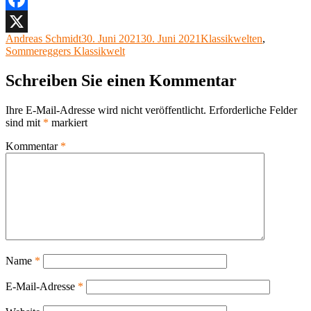
Facebook
Autor
Veröffentlicht
Kategorien
Andreas Schmidt
30. Juni 2021
30. Juni 2021
Klassikwelten
,
X
am
Sommereggers Klassikwelt
Schreiben Sie einen Kommentar
Ihre E-Mail-Adresse wird nicht veröffentlicht.
Erforderliche Felder
sind mit
*
markiert
Kommentar
*
Name
*
E-Mail-Adresse
*