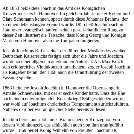
Ab 1853 bekleidete Joachim das Amt des Königlichen
Konzertmeisters in Hannover. Im gleichen Jahr lernte er Robert und
Clara Schumann kennen, später durch diese Johannes Brahms, der
zu einem lebenslangen Freund wurde. 1855 ließ Joachim sich in
Hannover evangelisch taufen, seinen gesellschaftlichen Rang zu
dieser Zeit illustriert die Tatsache, dass König Georg und Königin
Marie von Hannover als seine Taufpaten fungierten.
Joseph Joachims Ruf als einer der führenden Musiker des zweiten
Deutschen Kaiserreichs festigte sich über die Jahre und Joachim
wurde zu einer allgemein anerkannten Autorität. Als Max Bruch
sein erfolgreiches Violinkonzert umarbeitete, zog er Joseph Joachim
als Ratgeber heran, der 1868 auch die Uraufführung der zweiten
Fassung spielte.
1863 heiratete Joseph Joachim in Hannover die Opernsängerin
Amalie Schneeweiss, mit der er sechs Kinder hatte. Dass die Ehe
nach einem entwürdigenden Rosenkrieg 1884 geschieden wurde,
war wohl auf Joachims cholerisches Temperament zurückzuführen.
Näheres darüber war an gleicher Stelle bereits zu lesen.
Joachim beriet auch Johannes Brahms bei der Konzeption von
dessen Violinkonzert, das schließlich auch von ihm uraufgeführt
wurde. 1869 berief König Wilhelm von Preußen Joachim als