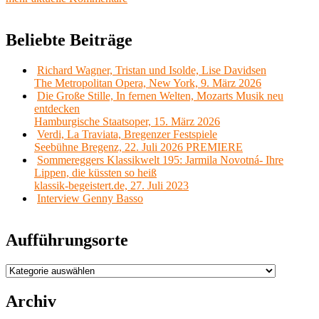
Beliebte Beiträge
Richard Wagner, Tristan und Isolde, Lise Davidsen
The Metropolitan Opera, New York, 9. März 2026
Die Große Stille, In fernen Welten, Mozarts Musik neu
entdecken
Hamburgische Staatsoper, 15. März 2026
Verdi, La Traviata, Bregenzer Festspiele
Seebühne Bregenz, 22. Juli 2026 PREMIERE
Sommereggers Klassikwelt 195: Jarmila Novotná- Ihre
Lippen, die küssten so heiß
klassik-begeistert.de, 27. Juli 2023
Interview Genny Basso
Aufführungsorte
Aufführungsorte
Archiv