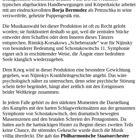
typischen abgehackten Handbewegungen und Körperknicke arbeitet
mit am eindrucksvollsten
Borja Bermudez
als Petruschka in seine
verzweifelte, gehetzte Puppengestik ein.
Die Musikauswahl bei dieser Produktion ist oft zu Recht gelobt
worden; sie funktioniert deshalb so gut, weil die zentralen Stücke
entweder dem Schaffen oder dem Inneren dieses Tänzers
entsprechen. Rimskij-Korsakows „Scheherazade“ war für Nijinsky
von besonderer Bedeutung und Schostakowitschs 11. Symphonie
eignet sich in erschütternder Weise, die Ängste einer bedrohten
Seele klanglich wiederzugeben.
Dem Krieg wird in dieser Produktion eine besondere Gewichtung
gegeben, was Nijinskys Krankheitsgeschichte angeht. Das wäre
psychologisch näher zu untersuchen, denn seine psychische Störung
schein tiefer begründet, hängt aber zeitlich mit den Ereignissen
beider Weltkriege zusammen.
In jedem Falle gehört zu den stärksten Momenten die Darstellung
des Kampfes mit den harten Schlagwerkeinsätzen aus der genannten
Symphonie von Schostakowitsch, den dramatisch bewegten
Massenszenen und den brutalen Schreien des Protagonisten. Da
hatten auch die hartnäckigen Huster zu Beginn dieses zweiten Teils
keine Chance, ihr störendes Gekeuche wurde durch die Musik
völlig überdeckt. Die gab das
Philharmonische Staatsorchester