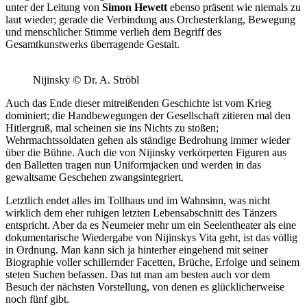
unter der Leitung von
Simon Hewett
ebenso präsent wie niemals zu
laut wieder; gerade die Verbindung aus Orchesterklang, Bewegung
und menschlicher Stimme verlieh dem Begriff des
Gesamtkunstwerks überragende Gestalt.
Nijinsky
©
Dr. A. Ströbl
Auch das Ende dieser mitreißenden Geschichte ist vom Krieg
dominiert; die Handbewegungen der Gesellschaft zitieren mal den
Hitlergruß, mal scheinen sie ins Nichts zu stoßen;
Wehrmachtssoldaten gehen als ständige Bedrohung immer wieder
über die Bühne. Auch die von Nijinsky verkörperten Figuren aus
den Balletten tragen nun Uniformjacken und werden in das
gewaltsame Geschehen zwangsintegriert.
Letztlich endet alles im Tollhaus und im Wahnsinn, was nicht
wirklich dem eher ruhigen letzten Lebensabschnitt des Tänzers
entspricht. Aber da es Neumeier mehr um ein Seelentheater als eine
dokumentarische Wiedergabe von Nijinskys Vita geht, ist das völlig
in Ordnung. Man kann sich ja hinterher eingehend mit seiner
Biographie voller schillernder Facetten, Brüche, Erfolge und seinem
steten Suchen befassen. Das tut man am besten auch vor dem
Besuch der nächsten Vorstellung, von denen es glücklicherweise
noch fünf gibt.