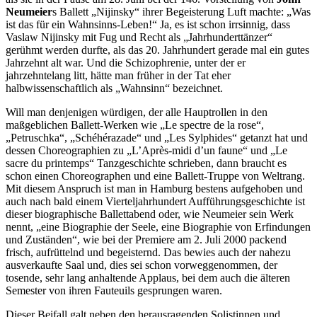
Neumeier
s Ballett „Nijinsky“ ihrer Begeisterung Luft machte: „Was
ist das für ein Wahnsinns-Leben!“ Ja, es ist schon irrsinnig, dass
Vaslaw Nijinsky mit Fug und Recht als „Jahrhunderttänzer“
gerühmt werden durfte, als das 20. Jahrhundert gerade mal ein gutes
Jahrzehnt alt war. Und die Schizophrenie, unter der er
jahrzehntelang litt, hätte man früher in der Tat eher
halbwissenschaftlich als „Wahnsinn“ bezeichnet.
Will man denjenigen würdigen, der alle Hauptrollen in den
maßgeblichen Ballett-Werken wie „Le spectre de la rose“,
„Petruschka“, „Schéhérazade“ und „Les Sylphides“ getanzt hat und
dessen Choreographien zu „L’Après-midi d’un faune“ und „Le
sacre du printemps“ Tanzgeschichte schrieben, dann braucht es
schon einen Choreographen und eine Ballett-Truppe von Weltrang.
Mit diesem Anspruch ist man in Hamburg bestens aufgehoben und
auch nach bald einem Vierteljahrhundert Aufführungsgeschichte ist
dieser biographische Ballettabend oder, wie Neumeier sein Werk
nennt, „eine Biographie der Seele, eine Biographie von Erfindungen
und Zuständen“, wie bei der Premiere am 2. Juli 2000 packend
frisch, aufrüttelnd und begeisternd. Das bewies auch der nahezu
ausverkaufte Saal und, dies sei schon vorweggenommen, der
tosende, sehr lang anhaltende Applaus, bei dem auch die älteren
Semester von ihren Fauteuils gesprungen waren.
Dieser Beifall galt neben den herausragenden Solistinnen und