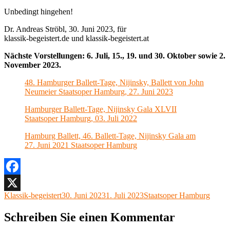
Unbedingt hingehen!
Dr. Andreas Ströbl, 30. Juni 2023, für
klassik-begeistert.de und klassik-begeistert.at
Nächste Vorstellungen: 6. Juli, 15., 19. und 30. Oktober sowie 2.
November 2023.
48. Hamburger Ballett-Tage, Nijinsky, Ballett von John
Neumeier Staatsoper Hamburg, 27. Juni 2023
Hamburger Ballett-Tage, Nijinsky Gala XLVII
Staatsoper Hamburg, 03. Juli 2022
Hamburg Ballett, 46. Ballett-Tage, Nijinsky Gala am
27. Juni 2021 Staatsoper Hamburg
Facebook
Autor
Veröffentlicht
Kategorien
Klassik-begeistert
30. Juni 2023
1. Juli 2023
Staatsoper Hamburg
X
am
Schreiben Sie einen Kommentar