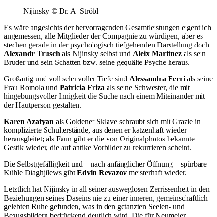
Nijinsky
©
Dr. A. Ströbl
Es wäre angesichts der hervorragenden Gesamtleistungen eigentlich
angemessen, alle Mitglieder der Compagnie zu würdigen, aber es
stechen gerade in der psychologisch tiefgehenden Darstellung doch
Alexandr Trusch
als Nijinsky selbst und
Aleix Martínez
als sein
Bruder und sein Schatten bzw. seine gequälte Psyche heraus.
Großartig und voll selenvoller Tiefe sind
Alessandra Ferri
als seine
Frau Romola und
Patricia Friza
als seine Schwester, die mit
hingebungsvoller Innigkeit die Suche nach einem Miteinander mit
der Hautperson gestalten.
Karen Azatyan
als Goldener Sklave schraubt sich mit Grazie in
komplizierte Schulterstände, aus denen er katzenhaft wieder
herausgleitet; als Faun gibt er die von Originalphotos bekannte
Gestik wieder, die auf antike Vorbilder zu rekurrieren scheint.
Die Selbstgefälligkeit und – nach anfänglicher Öffnung – spürbare
Kühle Diaghjilews gibt
Edvin Revazov
meisterhaft wieder.
Letztlich hat Nijinsky in all seiner ausweglosen Zerrissenheit in den
Beziehungen seines Daseins nie zu einer inneren, gemeinschaftlich
gelebten Ruhe gefunden, was in den getanzten Seelen- und
Bezugsbildern bedrückend deutlich wird. Die für Neumeier