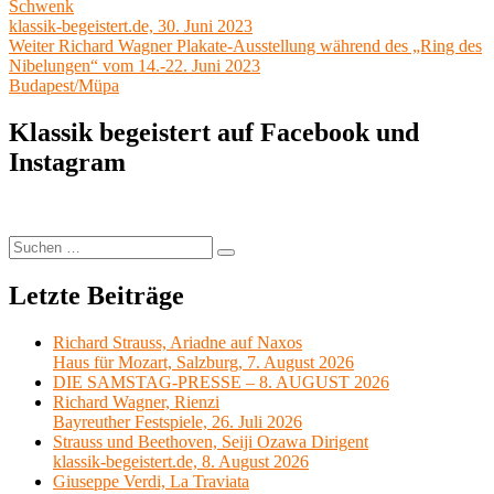
Beitrag:
Schwenk
klassik-begeistert.de, 30. Juni 2023
Nächster
Weiter
Richard Wagner Plakate-Ausstellung während des „Ring des
Beitrag:
Nibelungen“ vom 14.-22. Juni 2023
Budapest/Müpa
Klassik begeistert auf Facebook und
Instagram
Suchen
Suchen
nach:
Letzte Beiträge
Richard Strauss, Ariadne auf Naxos
Haus für Mozart, Salzburg, 7. August 2026
DIE SAMSTAG-PRESSE – 8. AUGUST 2026
Richard Wagner, Rienzi
Bayreuther Festspiele, 26. Juli 2026
Strauss und Beethoven, Seiji Ozawa Dirigent
klassik-begeistert.de, 8. August 2026
Giuseppe Verdi, La Traviata