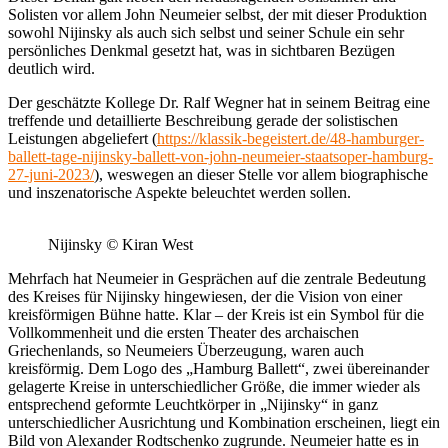
Solisten vor allem John Neumeier selbst, der mit dieser Produktion
sowohl Nijinsky als auch sich selbst und seiner Schule ein sehr
persönliches Denkmal gesetzt hat, was in sichtbaren Bezügen
deutlich wird.
Der geschätzte Kollege Dr. Ralf Wegner hat in seinem Beitrag eine
treffende und detaillierte Beschreibung gerade der solistischen
Leistungen abgeliefert (
https://klassik-begeistert.de/48-hamburger-
ballett-tage-nijinsky-ballett-von-john-neumeier-staatsoper-hamburg-
27-juni-2023/
), weswegen an dieser Stelle vor allem biographische
und inszenatorische Aspekte beleuchtet werden sollen.
Nijinsky
©
Kiran West
Mehrfach hat Neumeier in Gesprächen auf die zentrale Bedeutung
des Kreises für Nijinsky hingewiesen, der die Vision von einer
kreisförmigen Bühne hatte. Klar – der Kreis ist ein Symbol für die
Vollkommenheit und die ersten Theater des archaischen
Griechenlands, so Neumeiers Überzeugung, waren auch
kreisförmig. Dem Logo des „Hamburg Ballett“, zwei übereinander
gelagerte Kreise in unterschiedlicher Größe, die immer wieder als
entsprechend geformte Leuchtkörper in „Nijinsky“ in ganz
unterschiedlicher Ausrichtung und Kombination erscheinen, liegt ein
Bild von Alexander Rodtschenko zugrunde. Neumeier hatte es in