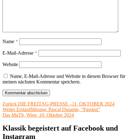
Name
*
E-Mail-Adresse
*
Website
Name, E-Mail-Adresse und Website in diesem Browser für
meinen nächsten Kommentar speichern.
Beitragsnavigation
Vorheriger
Zurück
DIE FREITAG-PRESSE –11. OKTOBER 2024
Nächster
Beitrag:
Weiter
Erstaufführung: Pascal Dusapin, “Passion”
Beitrag:
Das MuTh, Wien, 10. Oktober 2024
Klassik begeistert auf Facebook und
Instagram