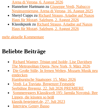
Arena di Verona, 6. August 2026
Hannelore Hartmann
zu
Giuseppe Verdi, Nabucco
Neuinszenierung, Arena di Verona, 16. August 2025
Sheryl Cupps
zu
Richard Strauss, Ariadne auf Naxos
Haus für Mozart, Salzburg, 2. August 2026
Klassikpunk
zu
Richard Strauss, Ariadne auf Naxos
Haus für Mozart, Salzburg, 2. August 2026
mehr aktuelle Kommentare
Beliebte Beiträge
Richard Wagner, Tristan und Isolde, Lise Davidsen
The Metropolitan Opera, New York, 9. März 2026
Die Große Stille, In fernen Welten, Mozarts Musik neu
entdecken
Hamburgische Staatsoper, 15. März 2026
Verdi, La Traviata, Bregenzer Festspiele
Seebühne Bregenz, 22. Juli 2026 PREMIERE
Sommereggers Klassikwelt 195: Jarmila Novotná- Ihre
Lippen, die küssten so heiß
klassik-begeistert.de, 27. Juli 2023
Interview Genny Basso