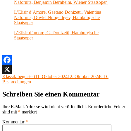
Nafornita, Benjamin Bernheim, Wiener Staatsoper.
L’Elisir d’Amore, Gaetano Donizetti, Valentina
Nafornita, Dovlet Nurgeldiyev, Hamburgische
Staatsoper
L’Elisir d’amore, G. Donizetti, Hamburgische
Staatsoper
Facebook
Autor
Veröffentlicht
Kategorien
Klassik-begeistert
11. Oktober 2024
12. Oktober 2024
CD-
X
am
Besprechungen
Schreiben Sie einen Kommentar
Ihre E-Mail-Adresse wird nicht veröffentlicht.
Erforderliche Felder
sind mit
*
markiert
Kommentar
*