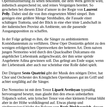
Operninszenierung zu sehen bekommt, die dem Werk gerecht wird,
ästhetisch ansprechend ist, und reines Vergnügen bereitet. So
geschehen bei diesem Elisir d’amore in der Regie von
Laurent
Pelly
. Dabei sind die von ihm eingesetzten Mittel simpel. Ihm
genügen eine größere Menge Strohballen, die Fassade einer
schäbigen Trattoria, und der Blick in eine eher triste Landschaft in
der italienischen Provinz als Ambiente, um die passende
Ausgangsposition zu schaffen.
In der Folge gelingt es ihm, die Sänger zu ambitioniertem
Komödiantentum zu verführen. Diese Oper Donizettis gehört zu den
wenigen erfolgreichen Opernwerken der heiteren Art. Dem naiven
jungen Nemorino wird durch den Quacksalber Dulcamara ein
angeblicher Liebestrank aufgeschwatzt, der ihm seine spröde
Angebetete Adina gewinnen soll. Das gelingt am Ende sogar, wenn
der Liebestrank aber auch nur scheinbar eine Rolle dabei spielt.
Der Dirigent
Sesto Quatrini
gibt der Musik den nötigen Drive, hat
Chor und Orchester des Königlichen Opernhauses gut im Griff und
achtet sorgfältig auf die Sänger.
Der Nemorino ist mit dem Tenor
Liparit Avetisyan
typmäßig
hervorragend besetzt, man glaubt ihm den etwas unbedarften
Tolpatsch sofort, sein lyrischer Tenor von eher kleinem Format blüht
aber in der Höhe wohlklingend auf. Etwas plump und
eindimensional bleibt der Belcore von
Boris Pinkhasovich
, dessen