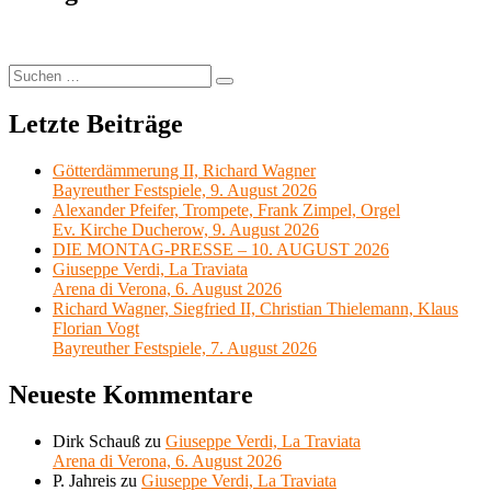
Suchen
Suchen
nach:
Letzte Beiträge
Götterdämmerung II, Richard Wagner
Bayreuther Festspiele, 9. August 2026
Alexander Pfeifer, Trompete, Frank Zimpel, Orgel
Ev. Kirche Ducherow, 9. August 2026
DIE MONTAG-PRESSE – 10. AUGUST 2026
Giuseppe Verdi, La Traviata
Arena di Verona, 6. August 2026
Richard Wagner, Siegfried II, Christian Thielemann, Klaus
Florian Vogt
Bayreuther Festspiele, 7. August 2026
Neueste Kommentare
Dirk Schauß
zu
Giuseppe Verdi, La Traviata
Arena di Verona, 6. August 2026
P. Jahreis
zu
Giuseppe Verdi, La Traviata