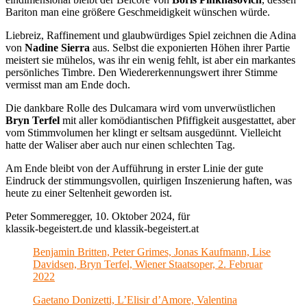
Bariton man eine größere Geschmeidigkeit wünschen würde.
Liebreiz, Raffinement und glaubwürdiges Spiel zeichnen die Adina
von
Nadine Sierra
aus. Selbst die exponierten Höhen ihrer Partie
meistert sie mühelos, was ihr ein wenig fehlt, ist aber ein markantes
persönliches Timbre. Den Wiedererkennungswert ihrer Stimme
vermisst man am Ende doch.
Die dankbare Rolle des Dulcamara wird vom unverwüstlichen
Bryn Terfel
mit aller komödiantischen Pfiffigkeit ausgestattet, aber
vom Stimmvolumen her klingt er seltsam ausgedünnt. Vielleicht
hatte der Waliser aber auch nur einen schlechten Tag.
Am Ende bleibt von der Aufführung in erster Linie der gute
Eindruck der stimmungsvollen, quirligen Inszenierung haften, was
heute zu einer Seltenheit geworden ist.
Peter Sommeregger, 10. Oktober 2024, für
klassik-begeistert.de und klassik-begeistert.at
Benjamin Britten, Peter Grimes, Jonas Kaufmann, Lise
Davidsen, Bryn Terfel, Wiener Staatsoper, 2. Februar
2022
Gaetano Donizetti, L’Elisir d’Amore, Valentina