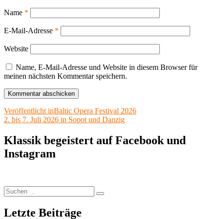
Name
*
E-Mail-Adresse
*
Website
Name, E-Mail-Adresse und Website in diesem Browser für
meinen nächsten Kommentar speichern.
Beitragsnavigation
Veröffentlicht in
Baltic Opera Festival 2026
2. bis 7. Juli 2026 in Sopot und Danzig
Klassik begeistert auf Facebook und
Instagram
Suchen
Suchen
nach:
Letzte Beiträge