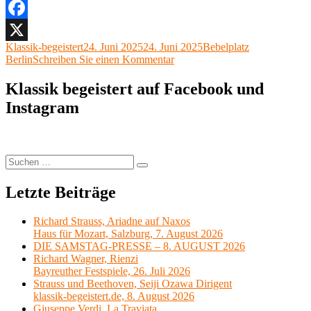
alle,
Thielemann
und
Facebook
die
Autor
Veröffentlicht
Kategorien
Klassik-begeistert
24. Juni 2025
24. Juni 2025
Bebelplatz
X
Staatskapelle
am
zu
Berlin
Schreiben Sie einen Kommentar
Berlin
Staatsoper
Bebelplatz
für
Klassik begeistert auf Facebook und
Berlin,
alle,
22.
Instagram
Thielemann
Juni
und
2025“
die
Staatskapelle
Berlin
Suchen
Suchen
Bebelplatz
nach:
Berlin,
Letzte Beiträge
22.
Juni
2025
Richard Strauss, Ariadne auf Naxos
Haus für Mozart, Salzburg, 7. August 2026
DIE SAMSTAG-PRESSE – 8. AUGUST 2026
Richard Wagner, Rienzi
Bayreuther Festspiele, 26. Juli 2026
Strauss und Beethoven, Seiji Ozawa Dirigent
klassik-begeistert.de, 8. August 2026
Giuseppe Verdi, La Traviata