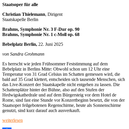
Staatsoper für alle
Christian Thielemann
, Dirigent
Staatskapelle Berlin
Brahms, Symphonie Nr. 3 F-Dur op. 90
Brahms, Symphonie Nr. 1 c-Moll op. 68
Bebelplatz Berlin,
22. Juni 2025
von Sandra Grohmann
Es herrscht wie jeden Frühsommer Feststimmung auf dem
Bebelplatz in Berlins Mitte: Obwohl schon um 12 Uhr eine
Temperatur von 31 Grad Celsius im Schatten gemessen wird, die
bald auf 35 Grad klettert, entscheiden sich tausende Menschen, sich
das Live-Konzert der Staatskapelle nicht entgehen zu lassen. Die
Schattenplätze hinter der Bühne, also auf den Stufen der
Hedwigskathedrale und auf dem Bürgersteig vor dem Hotel de
Rome, sind fast eine Stunde vor Konzertbeginn besetzt, die von der
Staatsoper feilgebotenen Regenschirme, heute als Sonnenschirme
genutzt, sind kurz darauf auch ausverkauft.
„Staatsoper
weiterlesen
für