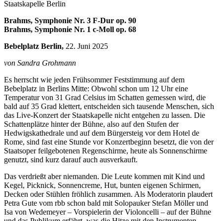
Staatskapelle Berlin
Brahms, Symphonie Nr. 3 F-Dur op. 90
Brahms, Symphonie Nr. 1 c-Moll op. 68
Bebelplatz Berlin,
22. Juni 2025
von Sandra Grohmann
Es herrscht wie jeden Frühsommer Feststimmung auf dem
Bebelplatz in Berlins Mitte: Obwohl schon um 12 Uhr eine
Temperatur von 31 Grad Celsius im Schatten gemessen wird, die
bald auf 35 Grad klettert, entscheiden sich tausende Menschen, sich
das Live-Konzert der Staatskapelle nicht entgehen zu lassen. Die
Schattenplätze hinter der Bühne, also auf den Stufen der
Hedwigskathedrale und auf dem Bürgersteig vor dem Hotel de
Rome, sind fast eine Stunde vor Konzertbeginn besetzt, die von der
Staatsoper feilgebotenen Regenschirme, heute als Sonnenschirme
genutzt, sind kurz darauf auch ausverkauft.
Das verdrießt aber niemanden. Die Leute kommen mit Kind und
Kegel, Picknick, Sonnencreme, Hut, bunten eigenen Schirmen,
Decken oder Stühlen fröhlich zusammen. Als Moderatorin plaudert
Petra Gute vom rbb schon bald mit Solopauker Stefan Möller und
Isa von Wedemeyer – Vorspielerin der Violoncelli – auf der Bühne
und das Publikum erfährt, was die Hitze mit den Instrumenten