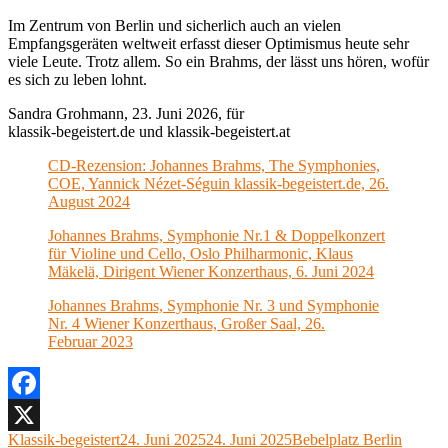
Im Zentrum von Berlin und sicherlich auch an vielen
Empfangsgeräten weltweit erfasst dieser Optimismus heute sehr
viele Leute. Trotz allem. So ein Brahms, der lässt uns hören, wofür
es sich zu leben lohnt.
Sandra Grohmann, 23. Juni 2026, für
klassik-begeistert.de und klassik-begeistert.at
CD-Rezension: Johannes Brahms, The Symphonies,
COE, Yannick Nézet-Séguin klassik-begeistert.de, 26.
August 2024
Johannes Brahms, Symphonie Nr.1 & Doppelkonzert
für Violine und Cello, Oslo Philharmonic, Klaus
Mäkelä, Dirigent Wiener Konzerthaus, 6. Juni 2024
Johannes Brahms, Symphonie Nr. 3 und Symphonie
Nr. 4 Wiener Konzerthaus, Großer Saal, 26.
Februar 2023
Facebook
Autor
Veröffentlicht
Kategorien
Klassik-begeistert
24. Juni 2025
24. Juni 2025
Bebelplatz Berlin
X