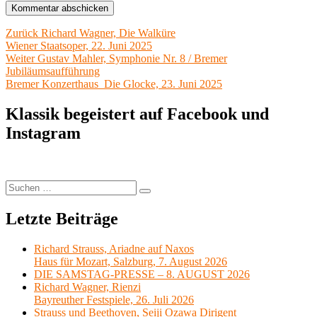
Beitragsnavigation
Vorheriger
Zurück
Richard Wagner, Die Walküre
Beitrag:
Wiener Staatsoper, 22. Juni 2025
Nächster
Weiter
Gustav Mahler, Symphonie Nr. 8 / Bremer
Beitrag:
Jubiläumsaufführung
Bremer Konzerthaus Die Glocke, 23. Juni 2025
Klassik begeistert auf Facebook und
Instagram
Suchen
Suchen
nach:
Letzte Beiträge
Richard Strauss, Ariadne auf Naxos
Haus für Mozart, Salzburg, 7. August 2026
DIE SAMSTAG-PRESSE – 8. AUGUST 2026
Richard Wagner, Rienzi
Bayreuther Festspiele, 26. Juli 2026
Strauss und Beethoven, Seiji Ozawa Dirigent