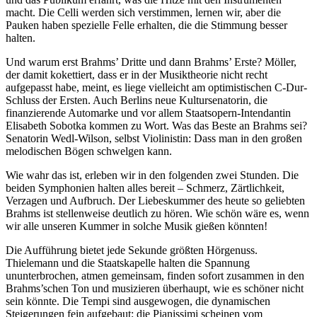
macht. Die Celli werden sich verstimmen, lernen wir, aber die
Pauken haben spezielle Felle erhalten, die die Stimmung besser
halten.
Und warum erst Brahms’ Dritte und dann Brahms’ Erste? Möller,
der damit kokettiert, dass er in der Musiktheorie nicht recht
aufgepasst habe, meint, es liege vielleicht am optimistischen C-Dur-
Schluss der Ersten. Auch Berlins neue Kultursenatorin, die
finanzierende Automarke und vor allem Staatsopern-Intendantin
Elisabeth Sobotka kommen zu Wort. Was das Beste an Brahms sei?
Senatorin Wedl-Wilson, selbst Violinistin: Dass man in den großen
melodischen Bögen schwelgen kann.
Wie wahr das ist, erleben wir in den folgenden zwei Stunden. Die
beiden Symphonien halten alles bereit – Schmerz, Zärtlichkeit,
Verzagen und Aufbruch. Der Liebeskummer des heute so geliebten
Brahms ist stellenweise deutlich zu hören. Wie schön wäre es, wenn
wir alle unseren Kummer in solche Musik gießen könnten!
Die Auff
ü
hrung bietet jede Sekunde größten H
ö
rgenuss.
Thielemann und die Staatskapelle halten die Spannung
ununterbrochen, atmen gemeinsam, finden sofort zusammen in den
Brahms’schen Ton und musizieren überhaupt, wie es schöner nicht
sein könnte. Die Tempi sind ausgewogen, die dynamischen
Steigerungen fein aufgebaut; die Pianissimi scheinen vom