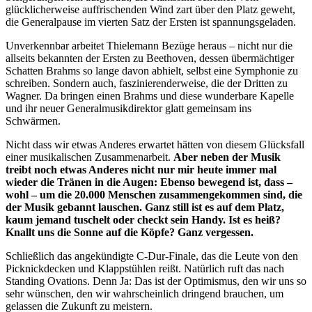
glücklicherweise auffrischenden Wind zart über den Platz geweht,
die Generalpause im vierten Satz der Ersten ist spannungsgeladen.
Unverkennbar arbeitet Thielemann Bezüge heraus – nicht nur die
allseits bekannten der Ersten zu Beethoven, dessen übermächtiger
Schatten Brahms so lange davon abhielt, selbst eine Symphonie zu
schreiben. Sondern auch, faszinierenderweise, die der Dritten zu
Wagner. Da bringen einen Brahms und diese wunderbare Kapelle
und ihr neuer Generalmusikdirektor glatt gemeinsam ins
Schwärmen.
Nicht dass wir etwas Anderes erwartet hätten von diesem Glücksfall
einer musikalischen Zusammenarbeit.
Aber neben der Musik
treibt noch etwas Anderes nicht nur mir heute immer mal
wieder die Tränen in die Augen: Ebenso bewegend ist, dass –
wohl – um die 20.000 Menschen zusammengekommen sind, die
der Musik gebannt lauschen. Ganz still ist es auf dem Platz,
kaum jemand tuschelt oder checkt sein Handy. Ist es heiß?
Knallt uns die Sonne auf die Köpfe? Ganz vergessen.
Schließlich das angekündigte C-Dur-Finale, das die Leute von den
Picknickdecken und Klappstühlen reißt. Natürlich ruft das nach
Standing Ovations. Denn Ja: Das ist der Optimismus, den wir uns so
sehr wünschen, den wir wahrscheinlich dringend brauchen, um
gelassen die Zukunft zu meistern.