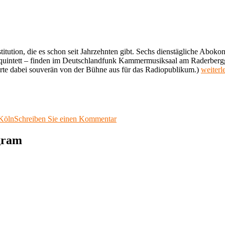
ution, die es schon seit Jahrzehnten gibt. Sechs dienstägliche Abokon
ntett – finden im Deutschlandfunk Kammermusiksaal am Raderberggürte
„Raderb
te dabei souverän von der Bühne aus für das Radiopublikum.)
weiterl
Junge
Soliste
der
Kronbe
Acade
zu
Köln
Schreiben Sie einen Kommentar
Deutsc
Raderbergkonzert,
Kammer
Junge
agram
7.
Solisten
Oktobe
der
2025 “
Kronberg
Academy
Deutschlandfunk
Kammermusiksaal,
7.
Oktober
2025