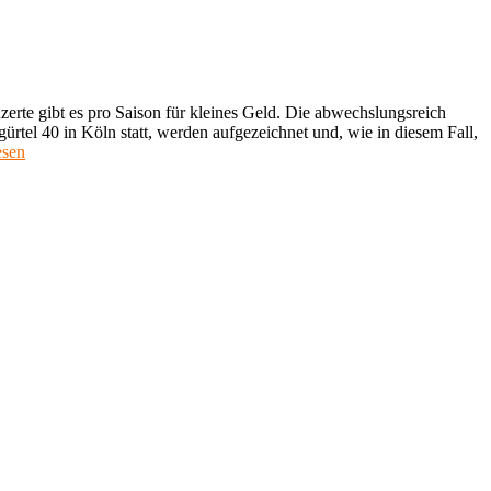
zerte gibt es pro Saison für kleines Geld. Die abwechslungsreich
l 40 in Köln statt, werden aufgezeichnet und, wie in diesem Fall,
ergkonzert,
esen
n
rg
my
hlandfunk
musiksaal,
r