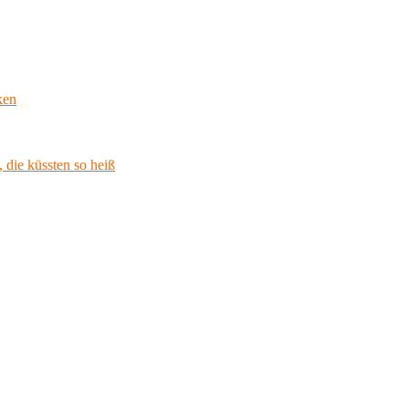
ken
 die küssten so heiß