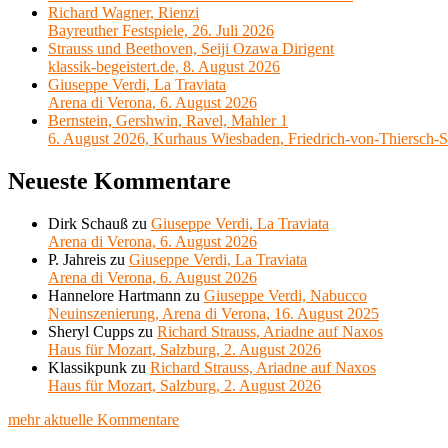
Richard Wagner, Rienzi
Bayreuther Festspiele, 26. Juli 2026
Strauss und Beethoven, Seiji Ozawa Dirigent
klassik-begeistert.de, 8. August 2026
Giuseppe Verdi, La Traviata
Arena di Verona, 6. August 2026
Bernstein, Gershwin, Ravel, Mahler 1
6. August 2026, Kurhaus Wiesbaden, Friedrich-von-Thiersch-S
Neueste Kommentare
Dirk Schauß
zu
Giuseppe Verdi, La Traviata
Arena di Verona, 6. August 2026
P. Jahreis
zu
Giuseppe Verdi, La Traviata
Arena di Verona, 6. August 2026
Hannelore Hartmann
zu
Giuseppe Verdi, Nabucco
Neuinszenierung, Arena di Verona, 16. August 2025
Sheryl Cupps
zu
Richard Strauss, Ariadne auf Naxos
Haus für Mozart, Salzburg, 2. August 2026
Klassikpunk
zu
Richard Strauss, Ariadne auf Naxos
Haus für Mozart, Salzburg, 2. August 2026
mehr aktuelle Kommentare