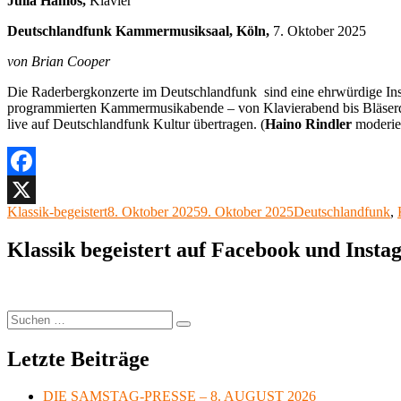
Julia Hamos,
Klavier
Deutschlandfunk Kammermusiksaal, Köln,
7. Oktober 2025
von Brian Cooper
Die Raderbergkonzerte im Deutschlandfunk sind eine ehrwürdige Instit
programmierten Kammermusikabende – von Klavierabend bis Bläserqui
live auf Deutschlandfunk Kultur übertragen. (
Haino Rindler
moderier
Facebook
Autor
Veröffentlicht
Kategorien
Klassik-begeistert
8. Oktober 2025
9. Oktober 2025
Deutschlandfunk
,
X
am
Klassik begeistert auf Facebook und Inst
Suchen
Suchen
nach:
Letzte Beiträge
DIE SAMSTAG-PRESSE – 8. AUGUST 2026