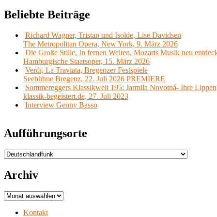
Beliebte Beiträge
Richard Wagner, Tristan und Isolde, Lise Davidsen
The Metropolitan Opera, New York, 9. März 2026
Die Große Stille, In fernen Welten, Mozarts Musik neu entdec
Hamburgische Staatsoper, 15. März 2026
Verdi, La Traviata, Bregenzer Festspiele
Seebühne Bregenz, 22. Juli 2026 PREMIERE
Sommereggers Klassikwelt 195: Jarmila Novotná- Ihre Lippen,
klassik-begeistert.de, 27. Juli 2023
Interview Genny Basso
Aufführungsorte
Aufführungsorte
Archiv
Archiv
Kontakt