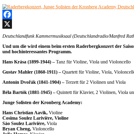
Facebook
X
Deutschlandfunk Kammermusiksaal (Deutschlandradio/Manfred Rat
Und um die wird einem beim ersten Raderbergkonzert der Saison 
und hochinteressantes Programm.
Hans Krása (1899-1944) –
Tanz für Violine, Viola und Violoncello
Gustav Mahler (1860-1911) –
Quartett für Violine, Viola, Violonce
Antonín Dvo
řá
k (1841-1904) –
Terzett für 2 Violinen und Viola
Béla Bartók (1881-1945) –
Quintett für Klavier, 2 Violinen, Viola u
Junge Solisten der Kronberg Academy:
Hans Christian Aavik,
Violine
Cosima Soulez Larivière, Violine
Sào Soulez Larivière,
Viola
Bryan Cheng,
Violoncello