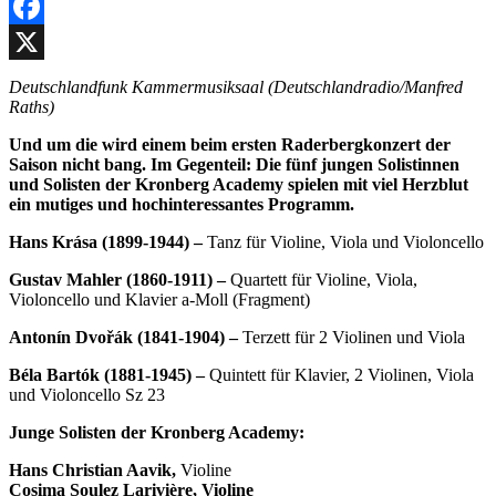
Facebook
X
Deutschlandfunk Kammermusiksaal (Deutschlandradio/Manfred
Raths)
Und um die wird einem beim ersten Raderbergkonzert der
Saison nicht bang. Im Gegenteil: Die fünf jungen Solistinnen
und Solisten der Kronberg Academy spielen mit viel Herzblut
ein mutiges und hochinteressantes Programm.
Hans Krása (1899-1944) –
Tanz für Violine, Viola und Violoncello
Gustav Mahler (1860-1911) –
Quartett für Violine, Viola,
Violoncello und Klavier a-Moll (Fragment)
Antonín Dvo
řá
k (1841-1904) –
Terzett für 2 Violinen und Viola
Béla Bartók (1881-1945) –
Quintett für Klavier, 2 Violinen, Viola
und Violoncello Sz 23
Junge Solisten der Kronberg Academy:
Hans Christian Aavik,
Violine
Cosima Soulez Larivière, Violine