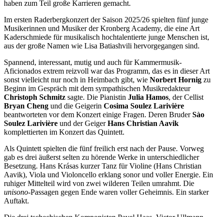
haben zum Teil große Karrieren gemacht.
Im ersten Raderbergkonzert der Saison 2025/26 spielten fünf junge
Musikerinnen und Musiker der Kronberg Academy, die eine Art
Kaderschmiede für musikalisch hochtalentierte junge Menschen ist,
aus der große Namen wie Lisa Batiashvili hervorgegangen sind.
Spannend, interessant, mutig und auch für Kammermusik-
Aficionados extrem reizvoll war das Programm, das es in dieser Art
sonst vielleicht nur noch in Heimbach gibt, wie
Norbert Hornig
zu
Beginn im Gespräch mit dem sympathischen Musikredakteur
Christoph Schmitz
sagte. Die Pianistin
Julia Hamos
, der Cellist
Bryan Cheng
und die Geigerin
Cosima Soulez Larivière
beantworteten vor dem Konzert einige Fragen. Deren Bruder
Sào
Soulez Larivière
und der Geiger
Hans Christian Aavik
komplettierten im Konzert das Quintett.
Als Quintett spielten die fünf freilich erst nach der Pause. Vorweg
gab es drei äußerst selten zu hörende Werke in unterschiedlicher
Besetzung. Hans Krásas kurzer Tanz für Violine (Hans Christian
Aavik), Viola und Violoncello erklang sonor und voller Energie. Ein
ruhiger Mittelteil wird von zwei wilderen Teilen umrahmt. Die
unisono
-Passagen gegen Ende waren voller Geheimnis. Ein starker
Auftakt.