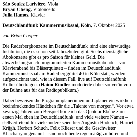
Sào Soulez Larivière,
Viola
Bryan Cheng,
Violoncello
Julia Hamos,
Klavier
Deutschlandfunk Kammermusiksaal, Köln,
7. Oktober 2025
von Brian Cooper
Die Raderbergkonzerte im Deutschlandfunk sind eine ehrwürdige
Institution, die es schon seit Jahrzehnten gibt. Sechs dienstägliche
Abokonzerte gibt es pro Saison für kleines Geld. Die
abwechslungsreich programmierten Kammermusikabende – von
Klavierabend bis Bläserquintett – finden im Deutschlandfunk
Kammermusiksaal am Raderberggürtel 40 in Köln statt, werden
aufgezeichnet und, wie in diesem Fall, live auf Deutschlandfunk
Kultur übertragen. (
Haino Rindler
moderierte dabei souverän von
der Bühne aus für das Radiopublikum.)
Dabei beweisen die Programmplanerinnen und -planer ein wirklich
beeindruckendes Händchen für die „Talente von morgen“. Vor etwa
zwanzig Jahren zum Beispiel hörte ich das Quatuor Ébène zum
ersten Mal eben im Deutschlandfunk, und viele weitere Namen –
stellvertretend für viele andere seien hier Augustin Hadelich, Harriet
Krijgh, Herbert Schuch, Felix Klieser und die Geschwister
Khachatryan genannt – sind noch heute regelmäßig zu hören und