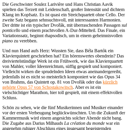
Die Geschwister Soulez Larivière und Hans Christian Aavik
spielten das Terzett mit Leidenschaft, großer Intensität und dichtem
Klang im Kopfsatz. Es ist quasi ein Streichquartett ohne Cello. Der
zweite Satz begann sehnsuchtsvoll, mit interessanten Harmonien.
Der dritte ist ein typischer Dvořák, mit überraschenden Passagen
sul
ponticello
und einem prachtvollen A-Dur-Mittelteil. Das Finale, ein
Variationssatz, beginnt rhapsodisch, um in einem geheimnisvollen
piano
zu verebben.
Und nun Hand aufs Herz: Wussten Sie, dass Béla Bartók ein
Klavierquintett geschrieben hat? Ein hörenswertes obendrein? Das
dreiviertelstündige Werk ist ein Frühwerk, wie das Klavierquartett
von Mahler, voller Ideenreichtum, süffig gespielt und komponiert.
Vielleicht wirken die sprudelnden Ideen etwas aneinandergereiht,
jedenfalls ist es nicht so meisterlich komponiert wie das Opus 34
von Brahms, das Quintett op. 81 von Dvořák oder das
kürzlich
gehörte Opus 57 von Schostakowitsch
. Aber es ist ein
vielschichtiger Marathon, hier toll gespielt, mit einem effektvollen
Schluss.
Schön zu sehen, wie die fünf Musikerinnen und Musiker einander
vor der ersten Verbeugung beglückwünschten. Um die Zukunft der
Kammermusik wird einem angesichts solcher Abende nicht bang.
Die Zugabe aus Darius Milhauds
La création du monde
war ein
angenehm ruhiger Abschluss eines insgesamt begeisternden