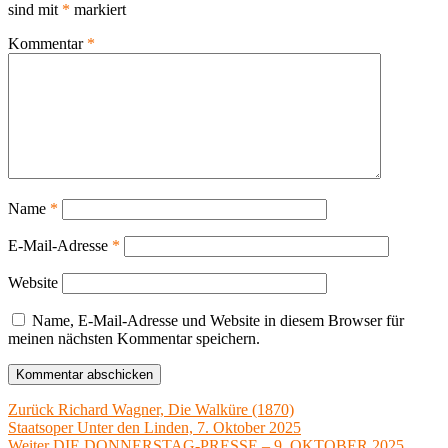
sind mit
*
markiert
Kommentar
*
Name
*
E-Mail-Adresse
*
Website
Name, E-Mail-Adresse und Website in diesem Browser für
meinen nächsten Kommentar speichern.
Beitragsnavigation
Vorheriger
Zurück
Richard Wagner, Die Walküre (1870)
Beitrag:
Staatsoper Unter den Linden, 7. Oktober 2025
Nächster
Weiter
DIE DONNERSTAG-PRESSE – 9. OKTOBER 2025