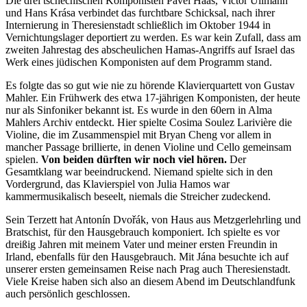
Die drei tschechischen Komponisten Pavel Haas, Victor Ullmann
und Hans Krása verbindet das furchtbare Schicksal, nach ihrer
Internierung in Theresienstadt schließlich im Oktober 1944 in
Vernichtungslager deportiert zu werden. Es war kein Zufall, dass am
zweiten Jahrestag des abscheulichen Hamas-Angriffs auf Israel das
Werk eines jüdischen Komponisten auf dem Programm stand.
Es folgte das so gut wie nie zu hörende Klavierquartett von Gustav
Mahler. Ein Frühwerk des etwa 17-jährigen Komponisten, der heute
nur als Sinfoniker bekannt ist. Es wurde in den 60ern in Alma
Mahlers Archiv entdeckt. Hier spielte Cosima Soulez Larivière die
Violine, die im Zusammenspiel mit Bryan Cheng vor allem in
mancher Passage brillierte, in denen Violine und Cello gemeinsam
spielen.
Von beiden dürften wir noch viel hören.
Der
Gesamtklang war beeindruckend. Niemand spielte sich in den
Vordergrund, das Klavierspiel von Julia Hamos war
kammermusikalisch beseelt, niemals die Streicher zudeckend.
Sein Terzett hat Antonín Dvořák, von Haus aus Metzgerlehrling und
Bratschist, für den Hausgebrauch komponiert. Ich spielte es vor
dreißig Jahren mit meinem Vater und meiner ersten Freundin in
Irland, ebenfalls für den Hausgebrauch. Mit Jána besuchte ich auf
unserer ersten gemeinsamen Reise nach Prag auch Theresienstadt.
Viele Kreise haben sich also an diesem Abend im Deutschlandfunk
auch persönlich geschlossen.