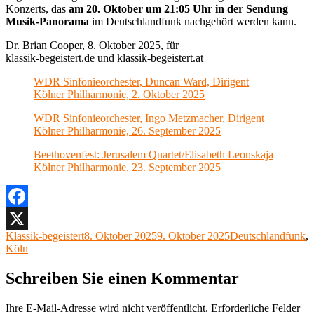
Konzerts, das
am 20. Oktober um 21:05 Uhr in der Sendung
Musik-Panorama
im Deutschlandfunk nachgehört werden kann.
Dr. Brian Cooper, 8. Oktober 2025, für
klassik-begeistert.de und klassik-begeistert.at
WDR Sinfonieorchester, Duncan Ward, Dirigent
Kölner Philharmonie, 2. Oktober 2025
WDR Sinfonieorchester, Ingo Metzmacher, Dirigent
Kölner Philharmonie, 26. September 2025
Beethovenfest: Jerusalem Quartet/Elisabeth Leonskaja
Kölner Philharmonie, 23. September 2025
Facebook
Autor
Veröffentlicht
Kategorien
Klassik-begeistert
8. Oktober 2025
9. Oktober 2025
Deutschlandfunk
,
X
am
Köln
Schreiben Sie einen Kommentar
Ihre E-Mail-Adresse wird nicht veröffentlicht.
Erforderliche Felder