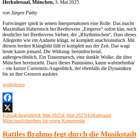
Herkulessaal, München,
3. Mai 2025
von Jürgen Pathy
Furtwängler spielt in seinen Interpretationen eine Rolle. Das macht
Maximilian Haberstock bei Beethovens „Emperor“ sofort klar, noch
deutlicher bei Beethovens Siebter, der „Rhythmischen“. Dass dieses
Allegretto wie ein Andante klingt, ist komplett anachronistisch. Mit
diesem breiten Klangbild fällt er komplett aus der Zeit. Das wagt
heute kaum jemand. Die Wirkung: beeindruckend,
außergewöhnlich. Ein Trauermarsch, eine dunkle Wolke, die über
München hereinzieht. Dazu dieses Pianissimo, kaum wahrnehmbar
– ein kurzer Currentzis-Augenblick, der ebenfalls die Dynamiken
bis an ihre Grenzen auslotet.
„Eva
weiterlesen
Gevorgyan,
Klavier,
Maximilian
Haberstock,
Facebook
Dirigent
Autor
Veröffentlicht
Kategorien
Klassik-begeistert
4. Mai 2025
4. Mai 2025
Herkulessaal
X
Herkulessaal,
am
zu
München
Schreiben Sie einen Kommentar
München,
Eva
3.
Gevorgyan,
Rattles Brahms fegt durch die Musikstadt
Mai
Klavier,