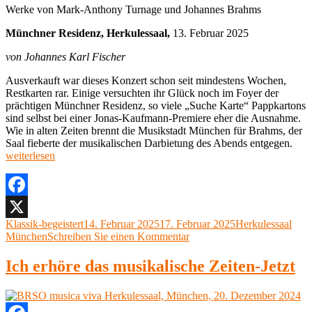
Werke von Mark-Anthony Turnage und Johannes Brahms
Münchner Residenz, Herkulessaal,
13. Februar 2025
von Johannes Karl Fischer
Ausverkauft war dieses Konzert schon seit mindestens Wochen,
Restkarten rar. Einige versuchten ihr Glück noch im Foyer der
prächtigen Münchner Residenz, so viele „Suche Karte“ Pappkartons
sind selbst bei einer Jonas-Kaufmann-Premiere eher die Ausnahme.
Wie in alten Zeiten brennt die Musikstadt München für Brahms, der
„BR
Saal fieberte der musikalischen Darbietung des Abends entgegen.
Sir
weiterlesen
Sim
Ratt
Bra
Mün
Facebook
Resi
Autor
Veröffentlicht
Kategorien
Klassik-begeistert
14. Februar 2025
17. Februar 2025
Herkulessaal
X
Herk
am
zu
München
Schreiben Sie einen Kommentar
13.
BRSO,
Febr
Sir
Ich erhöre das musikalische Zeiten-Jetzt
202
Simon
Rattle,
Brahms
Münchner