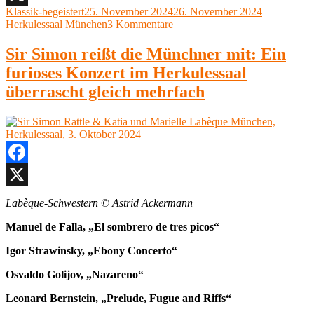
München,
Autor
Veröffentlicht
Kategorien
Klassik-begeistert
25. November 2024
26. November 2024
X
23.
am
zu
Herkulessaal München
3 Kommentare
November
Münchner
2024“
Symphoniker,
Sir Simon reißt die Münchner mit: Ein
Markus
furioses Konzert im Herkulessaal
Bauer
Herkulessaal,
überrascht gleich mehrfach
München,
23.
November
2024
Facebook
X
Labèque-Schwestern
©
Astrid Ackermann
Manuel de Falla, „El sombrero de tres picos“
Igor Strawinsky, „Ebony Concerto“
Osvaldo Golijov, „Nazareno“
Leonard Bernstein, „Prelude, Fugue and Riffs“