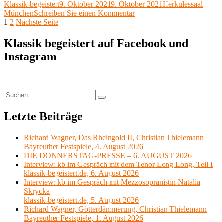
Autor
Veröffentlicht
Kategorien
Klassik-begeistert
9. Oktober 2021
9. Oktober 2021
Herkulessaal
X
München
am
zu
München
Schreiben Sie einen Kommentar
Klassik-
Seitennummerierung
Seite
Seite
Rezension:
1
2
Nächste Seite
begeistert.de“
Konzert
der
BRSO,
Klassik begeistert auf Facebook und
Beiträge
Bartók,
Instagram
Bohuslav,
Mahler,
München
Klassik-
begeistert.de
Suchen
Suchen
nach:
Letzte Beiträge
Richard Wagner, Das Rheingold II, Christian Thielemann
Bayreuther Festspiele, 4. August 2026
DIE DONNERSTAG-PRESSE – 6. AUGUST 2026
Interview: kb im Gespräch mit dem Tenor Long Long, Teil I
klassik-begeistert.de, 6. August 2026
Interview: kb im Gespräch mit Mezzosopranistin Natalia
Skrycka
klassik-begeistert.de, 5. August 2026
Richard Wagner, Götterdämmerung, Christian Thielemann
Bayreuther Festspiele, 1. August 2026