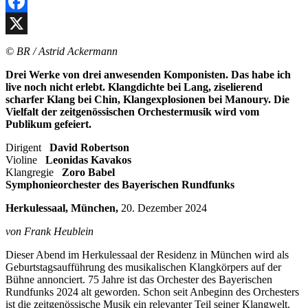
Residenz,
Facebook
Herkulessaal,
13.
X
Februar
© BR / Astrid Ackermann
2025
Drei Werke von drei anwesenden Komponisten. Das habe ich
live noch nicht erlebt. Klangdichte bei Lang, ziselierend
scharfer Klang bei Chin, Klangexplosionen bei Manoury. Die
Vielfalt der zeitgenössischen Orchestermusik wird vom
Publikum gefeiert.
Dirigent
David Robertson
Violine
Leonidas Kavakos
Klangregie
Zoro Babel
Symphonieorchester des Bayerischen Rundfunks
Herkulessaal, München,
20. Dezember 2024
von Frank Heublein
Dieser Abend im Herkulessaal der Residenz in München wird als
Geburtstagsaufführung des musikalischen Klangkörpers auf der
Bühne annonciert. 75 Jahre ist das Orchester des Bayerischen
Rundfunks 2024 alt geworden. Schon seit Anbeginn des Orchesters
ist die zeitgenössische Musik ein relevanter Teil seiner Klangwelt.