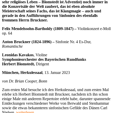
sehr religiöses Leben – Blomstedt ist Adventist) noch immer in
die Konzertsäle der Welt zaubert, das ist eben absolute
Meisterschaft seines Fachs, das ist Klangmagie – auch und
gerade in den Aufführungen von Sinfonien des ebenfalls
frommen Herrn Bruckner.
Felix Mendelssohn-Bartholdy (1809-1847) –
Violinkonzert e-Moll
op. 64
Anton Bruckner (1824-1896) –
Sinfonie Nr. 4 Es-Dur,
Romantische
Leonidas Kavakos
, Violine
Symphonieorchester des Bayerischen Rundfunks
Herbert Blomstedt,
Dirigent
München
, Herkulessaal
, 13. Januar 2023
von Dr. Brian Cooper, Bonn
Zum ersten Mal besuche ich den Herkulessaal, und zum ersten Mal
erlebe ich Herbert Blomstedt mit Bruckner, nachdem ich ihn schon
einige Male mit anderem Repertoire erlebt habe, darunter spannende
Entdeckungen verschiedener Werke von Berwald und Stenhammar
sowie die etwas bekannteren sinfonischen Gefilde des Dänen Carl
„Symphonieorchester
Nielsen.
weiterlesen