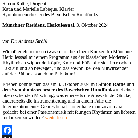
Simon Rattle, Dirigent
Katia und Marielle Labèque, Klavier
Symphonieorchester des Bayerischen Rundfunks
Münchner Residenz, Herkulessaal
, 3. Oktober 2024
von Dr. Andreas Ströbl
Wie oft erlebt man so etwas schon bei einem Konzert im Münchner
Herkulessaal mit einem Programm aus der klassischen Moderne?
Rhythmisch wippende Köpfe, Knie und Füße, die sich im raschen
Takt auf und ab bewegen, und das sowohl bei den Mitwirkenden
auf der Bühne als auch im Publikum!
Erleben konnte man das am 3. Oktober 2024 mit
Simon Rattle
und
dem
Symphonieorchester des Bayerischen Rundfunks
und einer
überraschenden Mischung, was einerseits die Auswahl der Stücke,
andererseits die Instrumentierung und in einem Falle die
Interpretation eines Genres betraf – oder hatte man zuvor daran
gedacht, bei einer Passionsmusik mit feurigen Rhythmen am liebsten
„Sir
mittanzen zu wollen?
weiterlesen
Simon
Rattle
&