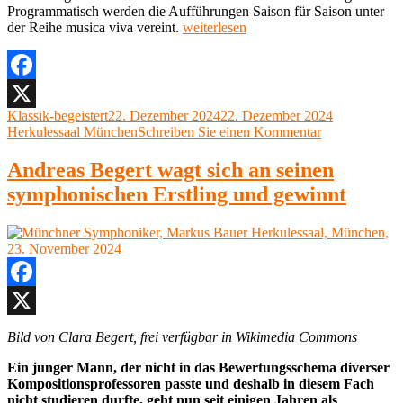
Programmatisch werden die Aufführungen Saison für Saison unter
„BRSO
der Reihe musica viva vereint.
weiterlesen
musica
viva
Herkulessaal,
München,
Facebook
20.
Autor
Veröffentlicht
Kategorien
Klassik-begeistert
22. Dezember 2024
22. Dezember 2024
X
Dezember
am
zu
Herkulessaal München
Schreiben Sie einen Kommentar
2024“
BRSO
musica
Andreas Begert wagt sich an seinen
viva
symphonischen Erstling und gewinnt
Herkulessaal,
München,
20.
Dezember
2024
Facebook
X
Bild von Clara Begert, frei verfügbar in Wikimedia Commons
Ein junger Mann, der nicht in das Bewertungsschema diverser
Kompositionsprofessoren passte und deshalb in diesem Fach
nicht studieren durfte, geht nun seit einigen Jahren als