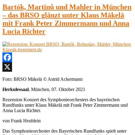
1900
zu
Bartók, Martinů und Mahler in München
München,
„Stille
Herkulessaal,
– das BRSO glänzt unter Klaus Mäkelä
Rebellen“
1.
–
mit Frank Peter Zimmermann und Anna
Juni
Polnischer
2022“
Lucia Richter
Symbolismus
um
1900
München,
Herkulessaal,
1.
Juni
Facebook
2022
X
Foto: BRSO Mäkelä © Astrid Ackermann
Herkulessaal
, München, 07. Oktober 2021
Rezension Konzert des Symphonieorchesters des bayerischen
Rundfunks unter Klaus Mäkelä mit Frank Peter Zimmermann und
Anna Lucia Richter.
von Frank Heublein
Das Symphonieorchester des Bayerischen Rundfunks spielt unter