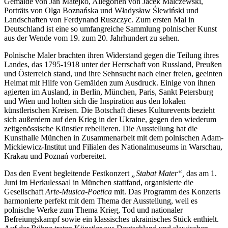
Gemälde von Jan Matejko, Allegorien von Jacek Malczewski,
Porträts von Olga Boznańska und Władysław Ślewiński und
Landschaften von Ferdynand Ruszczyc. Zum ersten Mal in
Deutschland ist eine so umfangreiche Sammlung polnischer Kunst
aus der Wende vom 19. zum 20. Jahrhundert zu sehen.
Polnische Maler brachten ihren Widerstand gegen die Teilung ihres
Landes, das 1795-1918 unter der Herrschaft von Russland, Preußen
und Österreich stand, und ihre Sehnsucht nach einer freien, geeinten
Heimat mit Hilfe von Gemälden zum Ausdruck. Einige von ihnen
agierten im Ausland, in Berlin, München, Paris, Sankt Petersburg
und Wien und holten sich die Inspiration aus den lokalen
künstlerischen Kreisen. Die Botschaft dieses Kulturevents bezieht
sich außerdem auf den Krieg in der Ukraine, gegen den wiederum
zeitgenössische Künstler rebellieren. Die Ausstellung hat die
Kunsthalle München in Zusammenarbeit mit dem polnischen Adam-
Mickiewicz-Institut und Filialen des Nationalmuseums in Warschau,
Krakau und Poznań vorbereitet.
Das den Event begleitende Festkonzert
„Stabat Mater“,
das am 1.
Juni im Herkulessaal in München stattfand, organisierte die
Gesellschaft
Arte-Musica-Poetica
mit. Das Programm des Konzerts
harmonierte perfekt mit dem Thema der Ausstellung, weil es
polnische Werke zum Thema Krieg, Tod und nationaler
Befreiungskampf sowie ein klassisches ukrainisches Stück enthielt.