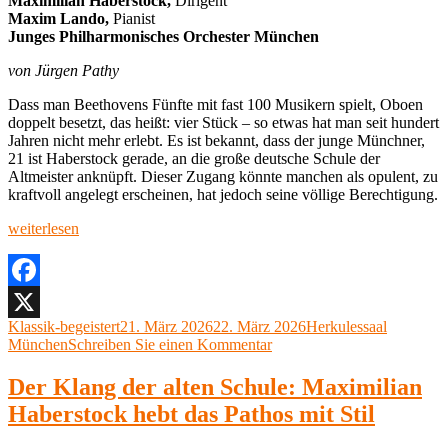
Maximilian Haberstock,
Dirigent
Maxim Lando,
Pianist
Junges Philharmonisches Orchester München
von Jürgen Pathy
Dass man Beethovens Fünfte mit fast 100 Musikern spielt, Oboen
doppelt besetzt, das heißt: vier Stück – so etwas hat man seit hundert
Jahren nicht mehr erlebt. Es ist bekannt, dass der junge Münchner,
21 ist Haberstock gerade, an die große deutsche Schule der
Altmeister anknüpft. Dieser Zugang könnte manchen als opulent, zu
kraftvoll angelegt erscheinen, hat jedoch seine völlige Berechtigung.
„Maximilian
weiterlesen
Haberstock,
JPOM,
Maxim
Lando,
Facebook
Pianist
Autor
Veröffentlicht
Kategorien
Klassik-begeistert
21. März 2026
22. März 2026
Herkulessaal
X
Herkulessaal,
am
zu
München
Schreiben Sie einen Kommentar
München,
Maximilian
19.
Haberstock,
Der Klang der alten Schule: Maximilian
März
JPOM,
2026“
Haberstock hebt das Pathos mit Stil
Maxim
Lando,