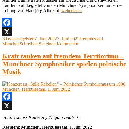
Auf der Bühne traten Künstler aus Deutschland und slawischen
Ländern auf, begleitet von den Münchner Symphonikern unter der
„Polnisches
Leitung von Hansjörg Albrecht.
weiterlesen
Festkonzert
zur
Ausstellung
„Stille
Facebook
Rebellen.
Autor
Veröffentlicht
Kategorien
Klassik-begeistert
7. Juni 2022
7. Juni 2022
Herkulessaal
X
Polnischer
am
zu
München
Schreiben Sie einen Kommentar
Symbolismus
Polnisches
um
Festkonzert
Kraft tanken auf fremdem Territorium –
1900“
zur
Herkulessaal,
Münchner Symphoniker spielen polnische
Ausstellung
München,
„Stille
Musik
1.
Rebellen.
Juni
Polnischer
2022 “
Symbolismus
um
1900“
Herkulessaal,
Facebook
München,
1.
X
Juni
Foto: Tomasz Konieczny © Igor Omulecki
2022
Residenz München, Herkulessaal,
1. Juni 2022