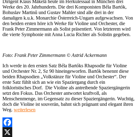
Dirigent Klaus Mäkelä heute im Herkulessaal in München drei
Werke des 20. Jahrhunderts. Die drei Komponisten Béla Bartók,
Bohuslav Martinů und Gustav Mahler sind alle drei in der
damaligen k.u.k. Monarchie Österreich-Ungarn aufgewachsen. Von
den beiden ersten höre ich Werke für Violine und Orchester, die
Frank Peter Zimmermann als Solist präsentiert. Von letzterem wird
die vierte Symphonie mit Anna Lucia Richter als Solistin gegeben.
Foto: Frank Peter Zimmermann © Astrid Ackermann
Ich werde in den ersten Satz Béla Bartóks Rhapsodie für Violine
und Orchester Nr. 2, Sz 90 hineingeworfen. Bartók benennt diese
beiden Rhapsodien „Volkstänze für Violine und Orchester“. Der
erste Satz fühlt sich an wie ein Spaziergang durch ein
folkloristisches Dorf. Die Violine als antreibende Spaziergängerin
setzt den Fokus. Das Orchester antwortet kraftvoll, als
Menschenmenge, im Gegensatz zu dieser Spaziergängerin. Wuchtig,
doch die Violine ist souverän, bahnt sich prägnant und elegant ihren
„Rezension:
Weg.
weiterlesen
Konzert
BRSO,
Bartók,
Bohuslav,
Facebook
Mahler,