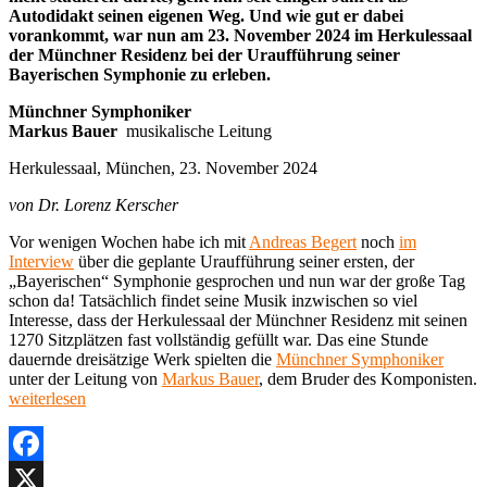
Autodidakt seinen eigenen Weg. Und wie gut er dabei
vorankommt, war nun am
23. November 2024 im Herkulessaal
der Münchner Residenz bei der Uraufführung seiner
Bayerischen Symphonie zu erleben.
Münchner Symphoniker
Markus Bauer
musikalische Leitung
Herkulessaal, München, 23. November 2024
von Dr. Lorenz Kerscher
Vor wenigen Wochen habe ich mit
Andreas Begert
noch
im
Interview
über die geplante Uraufführung seiner ersten, der
„Bayerischen“ Symphonie gesprochen und nun war der große Tag
schon da! Tatsächlich findet seine Musik inzwischen so viel
Interesse, dass der Herkulessaal der Münchner Residenz mit seinen
1270 Sitzplätzen fast vollständig gefüllt war. Das eine Stunde
dauernde dreisätzige Werk spielten die
Münchner Symphoniker
unter der Leitung von
Markus Bauer
, dem Bruder des Komponisten.
„Münchner
weiterlesen
Symphoniker,
Markus
Bauer
Herkulessaal,
Facebook