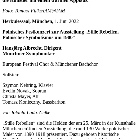
die Künstler mit einem warmen Applaus.
Foto: Tomasz Filiks/IAM@IAM
Herkulessaal, München,
1. Juni 2022
Polnisches Festkonzert zur Ausstellung „Stille Rebellen.
Polnischer Symbolismus um 1900“
Hansjörg Albrecht, Dirigent
Münchner Symphoniker
European Festival Chor & Münchener Bachchor
Solisten:
Szymon Nehring, Klavier
Evelin Novak, Sopran
Christa Mayer, Alt
Tomasz Konieczny, Bassbariton
von Jolanta Łada-Zielke
„Stille Rebellen“ sind die Helden der am 25. März in der Kunsthalle
München eröffneten Ausstellung, die rund 130 Werke polnischer
Maler von 1890-1918 präsentiert. Dazu gehören historische