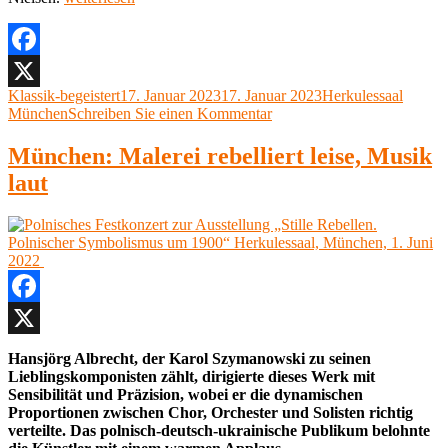
des
Bayerischen
Rundfunks,
Herbert
Facebook
Blomstedt,
Autor
Veröffentlicht
Kategorien
Klassik-begeistert
17. Januar 2023
17. Januar 2023
Herkulessaal
X
Dirigent,
am
zu
München
Schreiben Sie einen Kommentar
Mendelssohn,
Symphonieorchester
Bruckner
des
München: Malerei rebelliert leise, Musik
München,
Bayerischen
Herkulessaal,
laut
Rundfunks,
13.
Herbert
Januar
Blomstedt,
2023“
Dirigent,
Mendelssohn,
Bruckner
München,
Herkulessaal,
Facebook
13.
Januar
X
Hansjörg Albrecht, der Karol Szymanowski zu seinen
2023
Lieblingskomponisten zählt, dirigierte dieses Werk mit
Sensibilität und Präzision, wobei er die dynamischen
Proportionen zwischen Chor, Orchester und Solisten richtig
verteilte. Das polnisch-deutsch-ukrainische Publikum belohnte