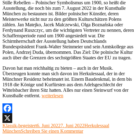
Stille Rebellen – Polnischer Symbolismus um 1900, so heißt die
Ausstellung, die noch bis zum 7. August 2022 in der Kunsthalle
München zu bestaunen ist. Bilder polnischer Künstler, deren
Meisterwerke nicht nur zu den größten Kulturschätzen Polens
zählen. Jan Matejko, Jacek Malczewski, Olga Boznańska oder
Ferdynand Ruszczyc, um die wichtigsten Vertreter zu nennen, deren
Schaffensperiode rund um 1900 angesiedelt war. Die
Schirmherrschaft der Ausstellung haben Deutschlands
Bundespräsident Frank-Walter Steinmeier und sein Amtskollege aus
Polen, Andrzej Duda, übernommen. Das Ziel: Die polnische Kultur
auch über die Grenzen des sechstgrößten Staates der EU zu tragen.
Davon hat man reichhaltig zu bieten – auch in der Musik.
Überzeugen konnte man sich davon im Herkulessaal, der in der
Münchner Residenz beheimatet ist. Einem Baudenkmal, in dem bis
1918 die Könige und Kurfürsten aus dem Adelsgeschlecht der
Wittelsbacher ihren Sitz hatten. Alles nur einen Steinwurf von der
„Konzert
Kunsthalle entfernt.
weiterlesen
zu
„Stille
Rebellen“
–
Facebook
Polnischer
Autor
Veröffentlicht
Kategorien
Klassik-begeistert
6. Juni 2022
7. Juni 2022
Herkulessaal
X
Symbolismus
am
zu
München
Schreiben Sie einen Kommentar
um
Konzert