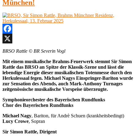
2025“
München!
Maximilian
Haberstock,
Dirigent
Herkulessaal,
München,
3.
Mai
Facebook
2025
X
BRSO Rattle © BR Severin Vogl
Mit einem musikalische Brahms-Feuerwerk stemmt Sir Simon
Rattle das BRSO an Spitze der Klassik-Szene und lässt die
lebendige Energie dieser musikalischen Totenmesse durch den
Herkulessaal fegen. Michael Nagys Einspringer-Bariton wurde
zur Sensation des Abends, auch Mark-Anthony Turnages
zeitgenössische musikalische Vorspeise überzeugte.
Symphonieorchester des Bayerischen Rundfunks
Chor des Bayerischen Rundfunks
Michael Nagy
, Bariton, für Andrè Schuen (krankheitsbedingt)
Lucy Crowe
, Sopran
Sir Simon Rattle, Dirigent