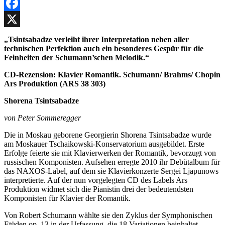
Facebook
X
„Tsintsabadze verleiht ihrer Interpretation neben aller
technischen Perfektion auch ein besonderes Gespür für die
Feinheiten der Schumann’schen Melodik.“
CD-Rezension:
Klavier Romantik.
Schumann/ Brahms/ Chopin
Ars Produktion (
ARS 38 303)
Shorena Tsintsabadze
von Peter Sommeregger
Die in Moskau geborene Georgierin Shorena Tsintsabadze wurde
am Moskauer Tschaikowski-Konservatorium ausgebildet. Erste
Erfolge feierte sie mit Klavierwerken der Romantik, bevorzugt von
russischen Komponisten. Aufsehen erregte 2010 ihr Debütalbum für
das NAXOS-Label, auf dem sie Klavierkonzerte Sergei Ljapunows
interpretierte. Auf der nun vorgelegten CD des Labels Ars
Produktion widmet sich die Pianistin drei der bedeutendsten
Komponisten für Klavier der Romantik.
Von Robert Schumann wählte sie den Zyklus der Symphonischen
Etüden op. 13 in der Urfassung, die 18 Variationen beinhaltet,