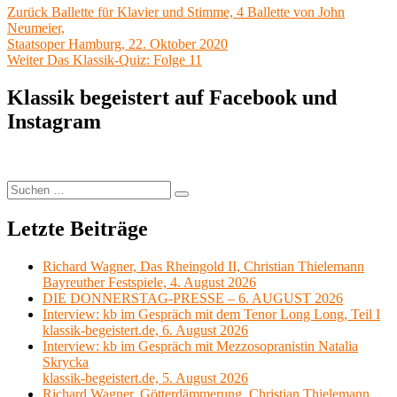
Beitragsnavigation
Vorheriger
Zurück
Ballette für Klavier und Stimme, 4 Ballette von John
Beitrag:
Neumeier,
Staatsoper Hamburg, 22. Oktober 2020
Nächster
Weiter
Das Klassik-Quiz: Folge 11
Beitrag:
Klassik begeistert auf Facebook und
Instagram
Suchen
Suchen
nach:
Letzte Beiträge
Richard Wagner, Das Rheingold II, Christian Thielemann
Bayreuther Festspiele, 4. August 2026
DIE DONNERSTAG-PRESSE – 6. AUGUST 2026
Interview: kb im Gespräch mit dem Tenor Long Long, Teil I
klassik-begeistert.de, 6. August 2026
Interview: kb im Gespräch mit Mezzosopranistin Natalia
Skrycka
klassik-begeistert.de, 5. August 2026
Richard Wagner, Götterdämmerung, Christian Thielemann