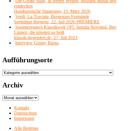
Die Große Stille, In fernen Welten, Mozarts Musik neu
entdecken
Hamburgische Staatsoper, 15. März 2026
Verdi, La Traviata, Bregenzer Festspiele
Seebühne Bregenz, 22. Juli 2026 PREMIERE
Sommereggers Klassikwelt 195: Jarmila Novotná- Ihre
Lippen, die küssten so heiß
klassik-begeistert.de, 27. Juli 2023
Interview Genny Basso
Aufführungsorte
Aufführungsorte
Archiv
Archiv
Kontakt
Datenschutz
Impressum
Alle Beiträge