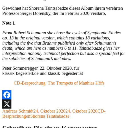
Gewidmet hat Shorena Tsintsabadze dieses Album ihrem verehrten
Professor Sergei Dorensky, der im Februar 2020 verstarb.
Note 1
From Robert Schumann she chose the cycle of Symphonic Etudes
op. 13 in the original version, which contains 18 variations,
including the five that Brahms published only after Schumann’s
death, which are here as numbers 6 to 11. Tsintsabadze gives her
interpretation not only technical perfection but also a special feel for
the subtleties of Schumann’s melodies.
Peter Sommeregger, 22. Oktober 2020, für
klassik-begeistert.de und klassik-begeistert.at
CD-Besprechung: The Trumpets of Matthias Höfs
Facebook
Autor
Veröffentlicht
Kategorien
Andreas Schmidt
24. Oktober 2020
24. Oktober 2020
CD-
X
Schlagwörter
am
Besprechungen
Shorena Tsintsabadze