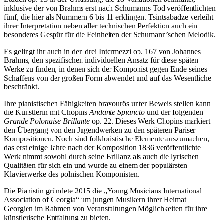
inklusive der von Brahms erst nach Schumanns Tod veröffentlichten
fünf, die hier als Nummern 6 bis 11 erklingen. Tsintsabadze verleiht
ihrer Interpretation neben aller technischen Perfektion auch ein
besonderes Gespür für die Feinheiten der Schumann’schen Melodik.
Es gelingt ihr auch in den drei Intermezzi op. 167 von Johannes
Brahms, den spezifischen individuellen Ansatz für diese späten
Werke zu finden, in denen sich der Komponist gegen Ende seines
Schaffens von der großen Form abwendet und auf das Wesentliche
beschränkt.
Ihre pianistischen Fähigkeiten bravourös unter Beweis stellen kann
die Künstlerin mit Chopins
Andante Spianato
und der folgenden
Grande Polonaise Brillante
op. 22. Dieses Werk Chopins markiert
den Übergang von den Jugendwerken zu den späteren Pariser
Kompositionen. Noch sind folkloristische Elemente auszumachen,
das erst einige Jahre nach der Komposition 1836 veröffentlichte
Werk nimmt sowohl durch seine Brillanz als auch die lyrischen
Qualitäten für sich ein und wurde zu einem der populärsten
Klavierwerke des polnischen Komponisten.
Die Pianistin gründete 2015 die „Young Musicians International
Association of Georgia“ um jungen Musikern ihrer Heimat
Georgien im Rahmen von Veranstaltungen Möglichkeiten für ihre
künstlerische Entfaltung zu bieten.