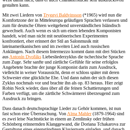
gestalten kann.
Mit zwei Liedern von
Tryggvi Baldvinsson
(*1965) wird nun die
Komfortzone der in Mitteleuropa geläufigen Sprachen verlassen und
zum für deutsche Ohren weitgehend unverständlichen Isländisch
gewechselt. Auch wenn es sich um einen lebenden Komponisten
handelt, wird man nicht mit neutönerischen Experimenten
konfrontiert, eher erinnert der Stil an Salonmusik mit
lateinamerikanischen und im zweiten Lied auch russischen
Anklängen. Nach diesem Intermezzo kommt dann mit drei Stücken
aus
Antonín Dvořáks
Liebesliederzyklus die tschechische Sprache
zum Zuge. Sehr sanfte und zärtliche Gefühle für seine erfolglos
Angebetete brachte der junge Komponist darin zum Ausdruck,
vielleicht in weiser Voraussicht, denn er schloss später mit deren
Schwester eine glückliche Ehe. Und dann nahm der sich diesen
Zyklus nochmals vor und brachte ihn als op. 83 heraus. Hier zeigt
Robin Neck wieder, dass über all die feinen Schattierungen und
Farben verfügt, um die zärtliche Schwärmerei überzeugend zum
Ausdruck zu bringen.
Dass danach deutschsprachige Lieder zu Gehör kommen, ist nun
fast schon eine Überraschung. Von
Alma Mahler
(1879-1964) sind
es zwei leise Nachtstücke in einem an Zemlinsky oder frühen
Schönberg erinnernden Klanggewand, die Doriana Tchakarova zur
Gestaltung eines eigenständigen Klavierparts einladen, und danach