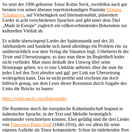
So setzt der 1996 geborene Tenor Robin Neck, zweifellos auch gut
beraten von seiner überaus repertoirekundigen Pianistin
Doriana
Tchakarova
, auf Vielseitigkeit und Internationalität, präsentiert
Lieder in acht verschiedenen Sprachen und gibt unter dem Titel
„Made in Europe“ zugleich ein völkerverbindendes Bekenntnis zur
kulturellen Vielfalt ab.
Er wählte überwiegend Lieder der Spätromantik und des 20.
Jahrhunderts und handelte sich damit allerdings ein Problem ein: zu
unübersichtlich war dem Verlag die Situation bzgl. Urheberrecht der
Texte und Übersetzungen, so dass man diese im Begleitheft leider
nicht vorfindet. Man muss deshalb den Umweg über seine
Homepage gehen, wo er eine Linkliste anbietet, über die man für
jedes Lied den Text abrufen und ggf. per Link zur Übersetzung
weitergehen kann. Das ist nicht perfekt und erscheint mir doch
hilfreich genug, um dem Leser dieser Rezension durch Angabe des
Links die Brücke zu bauen:
https://robin-neck.com/diskografie/
Die Rundreise durch die europäische Kulturlandschaft beginnt in
italienischer Sprache, in der Text und Melodie bestmöglich
miteinander verschmelzen können. Eher gefällig sind die drei Lieder
von
Francesco Paolo Tosti
(1846-1916), der vor allem für seine
eigenen Auftritte als Tenor komponierte. Schon im einleitenden
Non