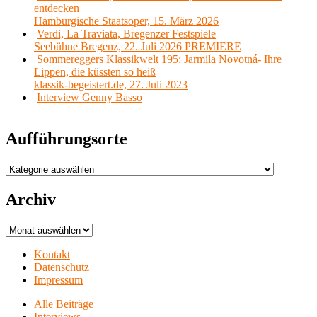
entdecken
Hamburgische Staatsoper, 15. März 2026
Verdi, La Traviata, Bregenzer Festspiele
Seebühne Bregenz, 22. Juli 2026 PREMIERE
Sommereggers Klassikwelt 195: Jarmila Novotná- Ihre
Lippen, die küssten so heiß
klassik-begeistert.de, 27. Juli 2023
Interview Genny Basso
Aufführungsorte
Aufführungsorte
Archiv
Archiv
Kontakt
Datenschutz
Impressum
Alle Beiträge
Interviews