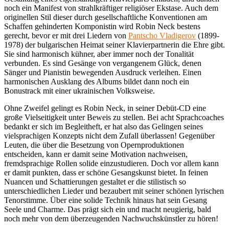
noch ein Manifest von strahlkräftiger religiöser Ekstase. Auch dem
originellen Stil dieser durch gesellschaftliche Konventionen am
Schaffen gehinderten Komponistin wird Robin Neck bestens
gerecht, bevor er mit drei Liedern von
Pantscho Vladigerov
(1899-
1978) der bulgarischen Heimat seiner Klavierpartnerin die Ehre gibt.
Sie sind harmonisch kühner, aber immer noch der Tonalität
verbunden. Es sind Gesänge von vergangenem Glück, denen
Sänger und Pianistin bewegenden Ausdruck verleihen. Einen
harmonischen Ausklang des Albums bildet dann noch ein
Bonustrack mit einer ukrainischen Volksweise.
Ohne Zweifel gelingt es Robin Neck, in seiner Debüt-CD eine
große Vielseitigkeit unter Beweis zu stellen. Bei acht Sprachcoaches
bedankt er sich im Begleitheft, er hat also das Gelingen seines
vielsprachigen Konzepts nicht dem Zufall überlassen! Gegenüber
Leuten, die über die Besetzung von Opernproduktionen
entscheiden, kann er damit seine Motivation nachweisen,
fremdsprachige Rollen solide einzustudieren. Doch vor allem kann
er damit punkten, dass er schöne Gesangskunst bietet. In feinen
Nuancen und Schattierungen gestaltet er die stilistisch so
unterschiedlichen Lieder und bezaubert mit seiner schönen lyrischen
Tenorstimme. Über eine solide Technik hinaus hat sein Gesang
Seele und Charme. Das prägt sich ein und macht neugierig, bald
noch mehr von dem überzeugenden Nachwuchskünstler zu hören!