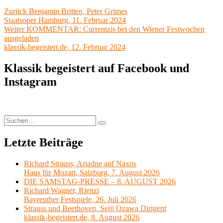
Beitragsnavigation
Vorheriger
Zurück
Benjamin Britten, Peter Grimes
Beitrag:
Staatsoper Hamburg, 11. Februar 2024
Nächster
Weiter
KOMMENTAR: Currentzis bei den Wiener Festwochen
Beitrag:
ausgeladen
klassik-begeistert.de, 12. Februar 2024
Klassik begeistert auf Facebook und
Instagram
Suchen
Suchen
nach:
Letzte Beiträge
Richard Strauss, Ariadne auf Naxos
Haus für Mozart, Salzburg, 7. August 2026
DIE SAMSTAG-PRESSE – 8. AUGUST 2026
Richard Wagner, Rienzi
Bayreuther Festspiele, 26. Juli 2026
Strauss und Beethoven, Seiji Ozawa Dirigent
klassik-begeistert.de, 8. August 2026