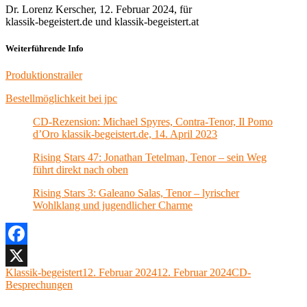
Dr. Lorenz Kerscher, 12. Februar 2024, für
klassik-begeistert.de und klassik-begeistert.at
Weiterführende Info
Produktionstrailer
Bestellmöglichkeit bei jpc
CD-Rezension: Michael Spyres, Contra-Tenor, Il Pomo
d’Oro klassik-begeistert.de, 14. April 2023
Rising Stars 47: Jonathan Tetelman, Tenor – sein Weg
führt direkt nach oben
Rising Stars 3: Galeano Salas, Tenor – lyrischer
Wohlklang und jugendlicher Charme
Facebook
Autor
Veröffentlicht
Kategorien
Klassik-begeistert
12. Februar 2024
12. Februar 2024
CD-
X
am
Besprechungen