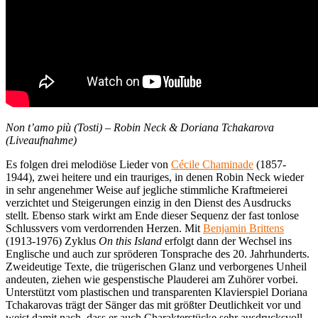
Non t’amo più (Tosti) – Robin Neck & Doriana Tchakarova
(Liveaufnahme)
Es folgen drei melodiöse Lieder von
Cécile Chaminade
(1857-
1944), zwei heitere und ein trauriges, in denen Robin Neck wieder
in sehr angenehmer Weise auf jegliche stimmliche Kraftmeierei
verzichtet und Steigerungen einzig in den Dienst des Ausdrucks
stellt. Ebenso stark wirkt am Ende dieser Sequenz der fast tonlose
Schlussvers vom verdorrenden Herzen. Mit
Benjamin Brittens
(1913-1976) Zyklus
On this Island
erfolgt dann der Wechsel ins
Englische und auch zur spröderen Tonsprache des 20. Jahrhunderts.
Zweideutige Texte, die trügerischen Glanz und verborgenes Unheil
andeuten, ziehen wie gespenstische Plauderei am Zuhörer vorbei.
Unterstützt vom plastischen und transparenten Klavierspiel Doriana
Tchakarovas trägt der Sänger das mit größter Deutlichkeit vor und
weist damit nach, dass er auch Charakterstücke sehr ausdrucksvoll