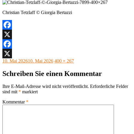
Christian Tetzlaff © Giorgia Bertazzi
Facebook
X
Facebook
Veröffentlicht
Originalgröße
10. Mai 2026
10. Mai 2026
400 × 267
X
am
Schreiben Sie einen Kommentar
Ihre E-Mail-Adresse wird nicht veröffentlicht.
Erforderliche Felder
sind mit
*
markiert
Kommentar
*