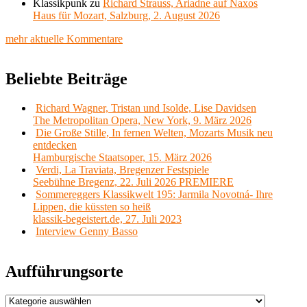
Klassikpunk
zu
Richard Strauss, Ariadne auf Naxos
Haus für Mozart, Salzburg, 2. August 2026
mehr aktuelle Kommentare
Beliebte Beiträge
Richard Wagner, Tristan und Isolde, Lise Davidsen
The Metropolitan Opera, New York, 9. März 2026
Die Große Stille, In fernen Welten, Mozarts Musik neu
entdecken
Hamburgische Staatsoper, 15. März 2026
Verdi, La Traviata, Bregenzer Festspiele
Seebühne Bregenz, 22. Juli 2026 PREMIERE
Sommereggers Klassikwelt 195: Jarmila Novotná- Ihre
Lippen, die küssten so heiß
klassik-begeistert.de, 27. Juli 2023
Interview Genny Basso
Aufführungsorte
Aufführungsorte