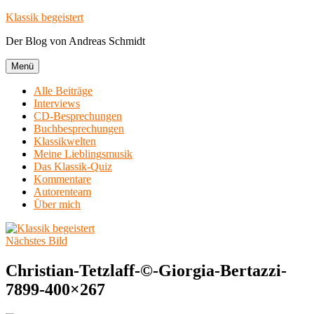
Zum
Klassik begeistert
Inhalt
Der Blog von Andreas Schmidt
springen
Menü
Alle Beiträge
Interviews
CD-Besprechungen
Buchbesprechungen
Klassikwelten
Meine Lieblingsmusik
Das Klassik-Quiz
Kommentare
Autorenteam
Über mich
Nächstes Bild
Christian-Tetzlaff-©-Giorgia-Bertazzi-
7899-400×267