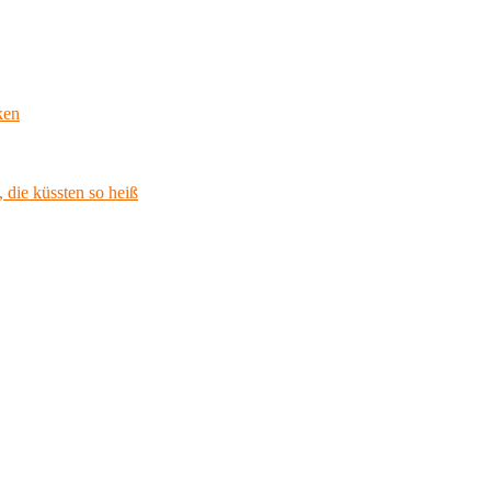
ken
 die küssten so heiß