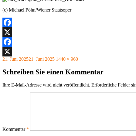
(c) Michael Pöhn/Wiener Staatsoper
Facebook
X
Facebook
Veröffentlicht
Originalgröße
21. Juni 2025
21. Juni 2025
1440 × 960
X
am
Schreiben Sie einen Kommentar
Ihre E-Mail-Adresse wird nicht veröffentlicht.
Erforderliche Felder si
Kommentar
*