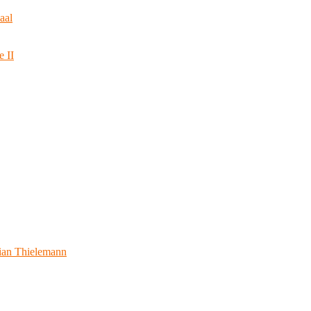
aal
e II
ian Thielemann