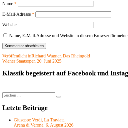
Name
*
E-Mail-Adresse
*
Website
Name, E-Mail-Adresse und Website in diesem Browser für meine
Beitragsnavigation
Veröffentlicht in
Richard Wagner, Das Rheingold
Wiener Staatsoper, 20. Juni 2025
Klassik begeistert auf Facebook und Inst
Suchen
Suchen
nach:
Letzte Beiträge
Giuseppe Verdi, La Traviata
Arena di Verona, 6. August 2026