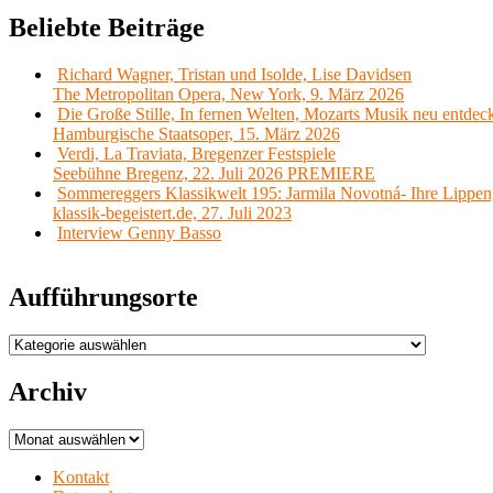
Beliebte Beiträge
Richard Wagner, Tristan und Isolde, Lise Davidsen
The Metropolitan Opera, New York, 9. März 2026
Die Große Stille, In fernen Welten, Mozarts Musik neu entdec
Hamburgische Staatsoper, 15. März 2026
Verdi, La Traviata, Bregenzer Festspiele
Seebühne Bregenz, 22. Juli 2026 PREMIERE
Sommereggers Klassikwelt 195: Jarmila Novotná- Ihre Lippen,
klassik-begeistert.de, 27. Juli 2023
Interview Genny Basso
Aufführungsorte
Aufführungsorte
Archiv
Archiv
Kontakt