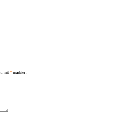
nd mit
*
markiert