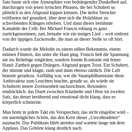
Satz baute sich eine Atmosphäre von bedrängender Dunkelheit auf,
durchzogen von jenen lyrischen Phrasen, die bei Schubert so
plötzlich in den Abgrund kippen können. Die tiefen Streicher
eröffneten tief grundiert, über dem sich die Holzbläser zu
schwebenden Klängen erhoben. Und dann dieses berühmte
Kantabile der Celli: Bei Michael Francis erklang es ganz
zurückgenommen, zart, beinahe wie ein inniges Lied – weit entfernt
von der üppigen Zuckersoße, die man an dieser Stelle so oft hört.
Dadurch wurde die Melodie zu einem stillen Bekenntnis, einem
intimen Flüstern, das unter die Haut ging. Francis ließ die Spannung
nie ins Beliebige entgleiten, sondern formte Kontraste mit feiner
Hand: Zartheit gegen Drängen, Abgrund gegen Trost. Ein Schubert,
der stürmte und klagte, rauh und dann ebenso zärtlich. Die Luft
brannte geradezu. Auffällig war, wie die Staatsphilharmonie diese
Ambivalenz zum Leuchten brachte, gerade so, als würde sie
Schuberts innere Zerrissenheit nachzeichnen. Besonders
eindrücklich: das Duett zwischen Klarinette und Oboe im zweiten
Satz, das derart berührend und emotional dicht klang, dass es
körperlich schmerzte.
Man hörte in jedem Takt ein Versprechen, das nicht eingelöst wird –
ein unerträgliches Schön, das den Kern dieser „Unvollendeten“
ausmacht. Das Publikum blieb atemlos und wartete lange mit dem
Applaus. Das Gehörte klang deutlich nach.