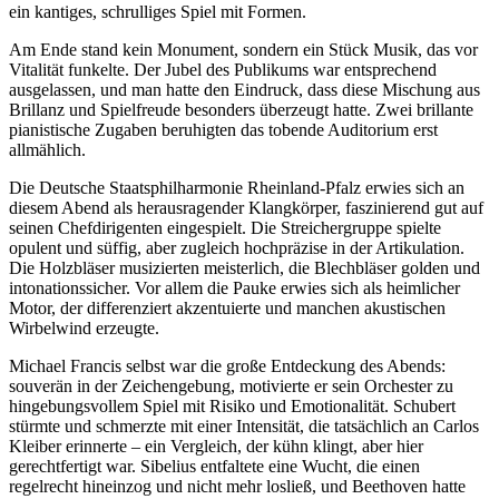
ein kantiges, schrulliges Spiel mit Formen.
Am Ende stand kein Monument, sondern ein Stück Musik, das vor
Vitalität funkelte. Der Jubel des Publikums war entsprechend
ausgelassen, und man hatte den Eindruck, dass diese Mischung aus
Brillanz und Spielfreude besonders überzeugt hatte. Zwei brillante
pianistische Zugaben beruhigten das tobende Auditorium erst
allmählich.
Die Deutsche Staatsphilharmonie Rheinland-Pfalz erwies sich an
diesem Abend als herausragender Klangkörper, faszinierend gut auf
seinen Chefdirigenten eingespielt. Die Streichergruppe spielte
opulent und süffig, aber zugleich hochpräzise in der Artikulation.
Die Holzbläser musizierten meisterlich, die Blechbläser golden und
intonationssicher. Vor allem die Pauke erwies sich als heimlicher
Motor, der differenziert akzentuierte und manchen akustischen
Wirbelwind erzeugte.
Michael Francis selbst war die große Entdeckung des Abends:
souverän in der Zeichengebung, motivierte er sein Orchester zu
hingebungsvollem Spiel mit Risiko und Emotionalität. Schubert
stürmte und schmerzte mit einer Intensität, die tatsächlich an Carlos
Kleiber erinnerte – ein Vergleich, der kühn klingt, aber hier
gerechtfertigt war. Sibelius entfaltete eine Wucht, die einen
regelrecht hineinzog und nicht mehr losließ, und Beethoven hatte