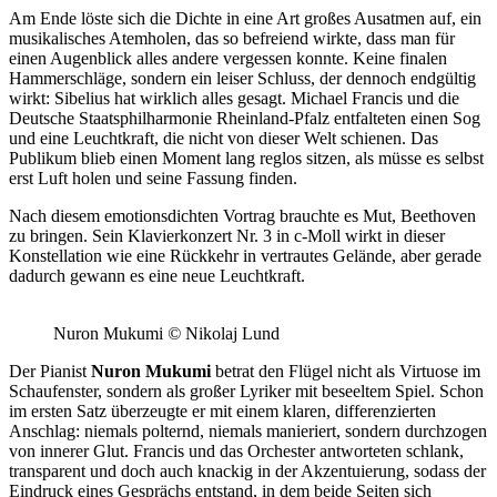
Am Ende löste sich die Dichte in eine Art großes Ausatmen auf, ein
musikalisches Atemholen, das so befreiend wirkte, dass man für
einen Augenblick alles andere vergessen konnte. Keine finalen
Hammerschläge, sondern ein leiser Schluss, der dennoch endgültig
wirkt: Sibelius hat wirklich alles gesagt. Michael Francis und die
Deutsche Staatsphilharmonie Rheinland-Pfalz entfalteten einen Sog
und eine Leuchtkraft, die nicht von dieser Welt schienen. Das
Publikum blieb einen Moment lang reglos sitzen, als müsse es selbst
erst Luft holen und seine Fassung finden.
Nach diesem emotionsdichten Vortrag brauchte es Mut, Beethoven
zu bringen. Sein Klavierkonzert Nr. 3 in c-Moll wirkt in dieser
Konstellation wie eine Rückkehr in vertrautes Gelände, aber gerade
dadurch gewann es eine neue Leuchtkraft.
Nuron Mukumi
©
Nikolaj Lund
Der Pianist
Nuron Mukumi
betrat den Flügel nicht als Virtuose im
Schaufenster, sondern als großer Lyriker mit beseeltem Spiel. Schon
im ersten Satz überzeugte er mit einem klaren, differenzierten
Anschlag: niemals polternd, niemals manieriert, sondern durchzogen
von innerer Glut. Francis und das Orchester antworteten schlank,
transparent und doch auch knackig in der Akzentuierung, sodass der
Eindruck eines Gesprächs entstand, in dem beide Seiten sich