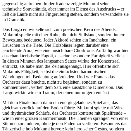
gegenseitig antreiben. In der Kadenz zeigte Mukumi seine
technische Souveränität, aber immer im Dienst des Ausdrucks – er
ließ die Läufe nicht als Fingerübung stehen, sondern verwandelte sie
in Dramatik.
Das Largo entwickelte sich zum poetischen Kern des Abends:
Mukumi spielte mit einer Ruhe, die nicht Stillstand, sondern innere
Bewegung bedeutete. Jeder Akkord schien ein Innehalten, ein
Lauschen in die Tiefe. Die Holzbläser legten darüber eine
leuchtende Aura, wie eine unsichtbare Chorkrone. Auffällig war hier
das charakteristische Fagott, das eine besondere Farbigkeit verlieh.
In diesen Minuten des langsamen Satzes wirkte der Konzertsaal
entrückt, als habe man die Zeit ausgehängt. Hier offenbarte sich
Mukumis Fähigkeit, selbst die einfachsten harmonischen
Wendungen mit Bedeutung aufzuladen. Und wie Francis das
Orchester dazu brachte, nicht zu begleiten, sondern zu
kommentieren, verlieh dem Satz eine zusätzliche Dimension. Das
Largo wirkte wie ein Traum, der einen nur ungern entlässt.
Mit dem Finale brach dann ein energiegeladenes Spiel aus, das
gleichsam zurück auf den Boden führte. Mukumi spielte mit Witz
und rhythmischer Schärfe, das Orchester konterte mit Spielfreude –
wie in einer großen Kammermusik. Die Themen sprangen von einer
Stimme zur anderen, ohne je den Faden zu verlieren. Besonders das
Tänzerische hob Mukumi hervor: kein heroischer Gestus, sondern