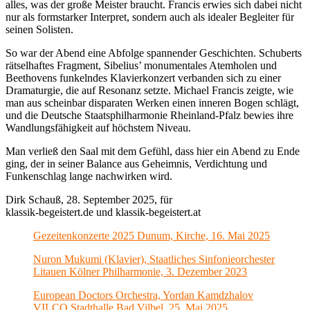
alles, was der große Meister braucht. Francis erwies sich dabei nicht
nur als formstarker Interpret, sondern auch als idealer Begleiter für
seinen Solisten.
So war der Abend eine Abfolge spannender Geschichten. Schuberts
rätselhaftes Fragment, Sibelius’ monumentales Atemholen und
Beethovens funkelndes Klavierkonzert verbanden sich zu einer
Dramaturgie, die auf Resonanz setzte. Michael Francis zeigte, wie
man aus scheinbar disparaten Werken einen inneren Bogen schlägt,
und die Deutsche Staatsphilharmonie Rheinland-Pfalz bewies ihre
Wandlungsfähigkeit auf höchstem Niveau.
Man verließ den Saal mit dem Gefühl, dass hier ein Abend zu Ende
ging, der in seiner Balance aus Geheimnis, Verdichtung und
Funkenschlag lange nachwirken wird.
Dirk Schauß, 28. September 2025, für
klassik-begeistert.de und klassik-begeistert.at
Gezeitenkonzerte 2025 Dunum, Kirche, 16. Mai 2025
Nuron Mukumi (Klavier), Staatliches Sinfonieorchester
Litauen Kölner Philharmonie, 3. Dezember 2023
European Doctors Orchestra, Yordan Kamdzhalov
VILCO Stadthalle Bad Vilbel, 25. Mai 2025