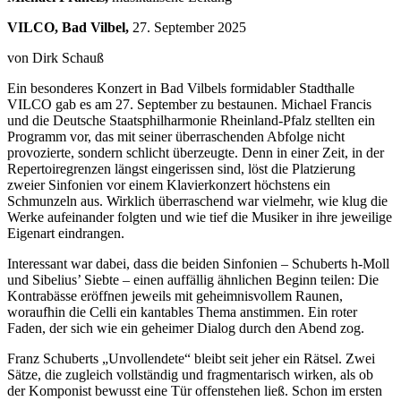
VILCO, Bad Vilbel,
27. September 2025
von Dirk Schauß
Ein besonderes Konzert in Bad Vilbels formidabler Stadthalle
VILCO gab es am 27. September zu bestaunen. Michael Francis
und die Deutsche Staatsphilharmonie Rheinland-Pfalz stellten ein
Programm vor, das mit seiner überraschenden Abfolge nicht
provozierte, sondern schlicht überzeugte. Denn in einer Zeit, in der
Repertoiregrenzen längst eingerissen sind, löst die Platzierung
zweier Sinfonien vor einem Klavierkonzert höchstens ein
Schmunzeln aus. Wirklich überraschend war vielmehr, wie klug die
Werke aufeinander folgten und wie tief die Musiker in ihre jeweilige
Eigenart eindrangen.
Interessant war dabei, dass die beiden Sinfonien – Schuberts h-Moll
und Sibelius’ Siebte – einen auffällig ähnlichen Beginn teilen: Die
Kontrabässe eröffnen jeweils mit geheimnisvollem Raunen,
woraufhin die Celli ein kantables Thema anstimmen. Ein roter
Faden, der sich wie ein geheimer Dialog durch den Abend zog.
Franz Schuberts „Unvollendete“ bleibt seit jeher ein Rätsel. Zwei
Sätze, die zugleich vollständig und fragmentarisch wirken, als ob
der Komponist bewusst eine Tür offenstehen ließ. Schon im ersten