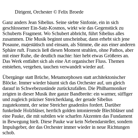
Dirigent, Orchester
©
Felix Broede
Ganz anders Jean Sibelius. Seine siebte Sinfonie, ein in sich
geschlossener Ein-Satz-Kosmos, wirkt wie das Gegenstück zu
Schuberts Fragment. Wo Schubert abbricht, führt Sibelius alles
zusammen. Die Musik beginnt unscheinbar, dann erhebt sich jene
Posaune, majestätisch und einsam, als Stimme, die aus einer anderen
Sphäre ruft. Francis ließ diesen Moment strahlen, ohne Pathos, aber
mit einer Ruhe, die deutlich machte: hier hebt etwas Größeres an.
Das Werk entfaltet sich als eine Art organischer Fluss. Themen
entstehen, vergehen, tauchen verwandelt wieder auf.
Übergänge statt Brüche, Metamorphosen statt architektonischer
Blöcke. Immer wieder bäumt sich das Orchester auf, um gleich
darauf in Schwebezustände zurückzufallen. Die Philharmoniker
zeigten in dieser Musik ihre ganze Bandbreite: ein warmer, süffiger
und zugleich präziser Streicherklang, der gerade Sibelius
zugutekommt, der seine Streicher gnadenlos fordert. Darüber
funkelnde Holzbläser, herrlich golden intonierende Blechbläser und
eine Pauke, die mit subtilen wie scharfen Akzenten das Fundament
in Bewegung hielt. Diese Pauke war kein Nebendarsteller, sondern
Impulsgeber, der das Orchester immer wieder in neue Richtungen
schob.