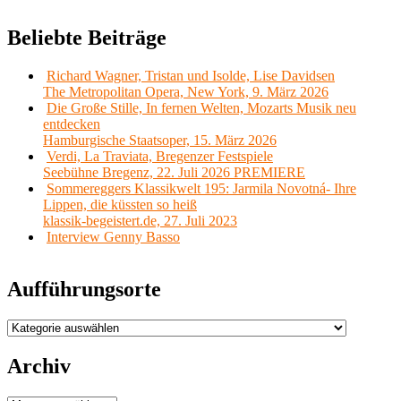
Beliebte Beiträge
Richard Wagner, Tristan und Isolde, Lise Davidsen
The Metropolitan Opera, New York, 9. März 2026
Die Große Stille, In fernen Welten, Mozarts Musik neu
entdecken
Hamburgische Staatsoper, 15. März 2026
Verdi, La Traviata, Bregenzer Festspiele
Seebühne Bregenz, 22. Juli 2026 PREMIERE
Sommereggers Klassikwelt 195: Jarmila Novotná- Ihre
Lippen, die küssten so heiß
klassik-begeistert.de, 27. Juli 2023
Interview Genny Basso
Aufführungsorte
Aufführungsorte
Archiv