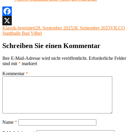
Facebook
Autor
Veröffentlicht
Kategorien
Klassik-begeistert
28. September 2025
28. September 2025
VILCO
X
am
Stadthalle Bad Vilbel
Schreiben Sie einen Kommentar
Ihre E-Mail-Adresse wird nicht veröffentlicht.
Erforderliche Felder
sind mit
*
markiert
Kommentar
*
Name
*