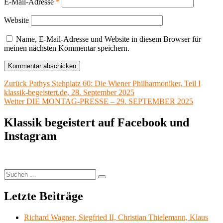
E-Mail-Adresse
*
Website
Name, E-Mail-Adresse und Website in diesem Browser für
meinen nächsten Kommentar speichern.
Beitragsnavigation
Vorheriger
Zurück
Pathys Stehplatz 60: Die Wiener Philharmoniker, Teil I
Beitrag:
klassik-begeistert.de, 28. September 2025
Nächster
Weiter
DIE MONTAG-PRESSE – 29. SEPTEMBER 2025
Beitrag:
Klassik begeistert auf Facebook und
Instagram
Suchen
Suchen
nach:
Letzte Beiträge
Richard Wagner, Siegfried II, Christian Thielemann, Klaus