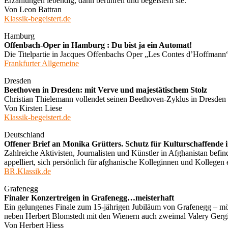
Erzählungen lebendig, dann berühren und begeistern sie.“
Von Leon Battran
Klassik-begeistert.de
Hamburg
Offenbach-Oper in Hamburg : Du bist ja ein Automat!
Die Titelpartie in Jacques Offenbachs Oper „Les Contes d’Hoffmann“
Frankfurter Allgemeine
Dresden
Beethoven in Dresden: mit Verve und majestätischem Stolz
Christian Thielemann vollendet seinen Beethoven-Zyklus in Dresden
Von Kirsten Liese
Klassik-begeistert.de
Deutschland
Offener Brief an Monika Grütters. Schutz für Kulturschaffende 
Zahlreiche Aktivisten, Journalisten und Künstler in Afghanistan befin
appelliert, sich persönlich für afghanische Kolleginnen und Kollegen 
BR.Klassik.de
Grafenegg
Finaler Konzertreigen in Grafenegg…meisterhaft
Ein gelungenes Finale zum 15-jährigen Jubiläum von Grafenegg – mö
neben Herbert Blomstedt mit den Wienern auch zweimal Valery Gergie
Von Herbert Hiess