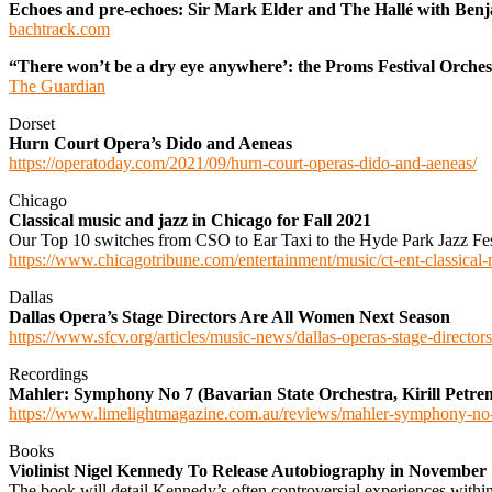
Echoes and pre-echoes: Sir Mark Elder and The Hallé with Ben
bachtrack.com
“There won’t be a dry eye anywhere’: the Proms Festival Orchest
The Guardian
Dorset
Hurn Court Opera’s Dido and Aeneas
https://operatoday.com/2021/09/hurn-court-operas-dido-and-aeneas/
Chicago
Classical music and jazz in Chicago for Fall 2021
Our Top 10 switches from CSO to Ear Taxi to the Hyde Park Jazz Fe
https://www.chicagotribune.com/entertainment/music/ct-ent-classical-
Dallas
Dallas Opera’s Stage Directors Are All Women Next Season
https://www.sfcv.org/articles/music-news/dallas-operas-stage-directors
Recordings
Mahler: Symphony No 7 (Bavarian State Orchestra, Kirill Petren
https://www.limelightmagazine.com.au/reviews/mahler-symphony-no
Books
Violinist Nigel Kennedy To Release Autobiography in November
The book will detail Kennedy’s often controversial experiences within