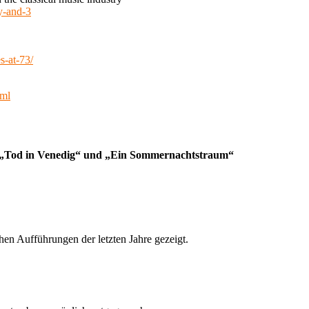
y-and-3
s-at-73/
tml
– „Tod in Venedig“ und „Ein Sommernachtstraum“
en Aufführungen der letzten Jahre gezeigt.