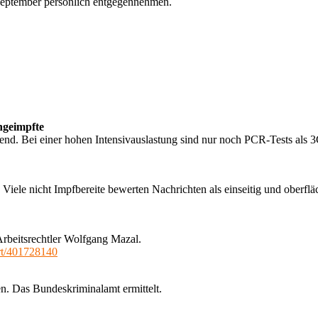
 September persönlich entgegennehmen.
ngeimpfte
d. Bei einer hohen Intensivauslastung sind nur noch PCR-Tests als 3
iele nicht Impfbereite bewerten Nachrichten als einseitig und oberfläc
Arbeitsrechtler Wolfgang Mazal.
wort/401728140
n. Das Bundeskriminalamt ermittelt.