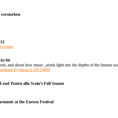
n verstorben
–12
l-events
 At 94
ven, and about how music „sends light into the depths of the human sou
energized-by-music/a-59113099
ead Teatro alla Scala’s Fall Season
rmonic at the Enescu Festival