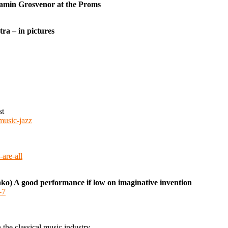
jamin Grosvenor at the Proms
ra – in pictures
st
music-jazz
-are-all
ko) A good performance if low on imaginative invention
-7
 the classical music industry