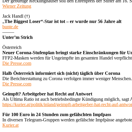
Der gebürtige Recklinghäuser soll den Ehrenpreis der Stifter am 16.
Wiener Zeitung
Jack Handl (†)
„
The Biggest Loser“-Star ist tot – er wurde nur 56 Jahre alt
bunte.de
——–
Unter’m Strich
Österreich
Neuer Corona-Stufenplan bringt starke Einschränkungen für U
FFP2-Masken werden für Ungeimpfte im gesamten Handel verpflichten
Die Presse.com
Halb Österreich informiert sich (nicht) täglich über Corona
Die Berichterstattung zu Corona verfolgen immer weniger Menschen. V
Die Presse.com
Geimpft? Arbeitgeber hat Recht auf Antwort
Als Ultima Ratio ist auch betriebsbedingte Kündigung möglich, sagt 
https://kurier.at/politik/inland/geimpft-arbeitgeber-hat-recht-auf-ant
Für 100 Euro in 24 Stunden zum gefälschten Impfpass
In diversen Telegram-Gruppen werden gefälschte Impfpässe angebote
Kurier.at