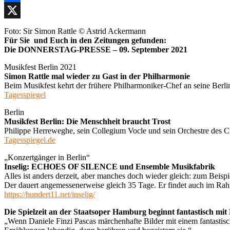
Facebook
X
Foto: Sir Simon Rattle © Astrid Ackermann
Für Sie und Euch in den Zeitungen gefunden:
Die DONNERSTAG-PRESSE – 09. September 2021
Musikfest Berlin 2021
Simon Rattle mal wieder zu Gast in der Philharmonie
Beim Musikfest kehrt der frühere Philharmoniker-Chef an seine Be
Tagesspiegel
Berlin
Musikfest Berlin: Die Menschheit braucht Trost
Philippe Herreweghe, sein Collegium Vocle und sein Orchestre des 
Tagesspiegel.de
„Konzertgänger in Berlin“
Inselig: ECHOES OF SILENCE und Ensemble Musikfabrik
Alles ist anders derzeit, aber manches doch wieder gleich: zum Beispi
Der dauert angemessenerweise gleich 35 Tage. Er findet auch im Rahm
https://hundert11.net/inselig/
Die Spielzeit an der Staatsoper Hamburg beginnt fantastisch mit
„Wenn Daniele Finzi Pascas märchenhafte Bilder mit einem fantasti