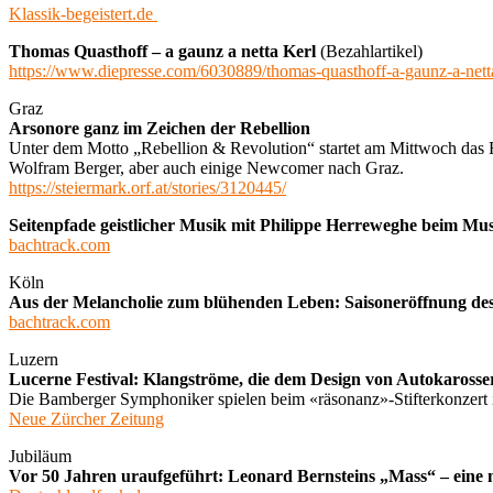
Klassik-begeistert.de
Thomas Quasthoff – a gaunz a netta Kerl
(Bezahlartikel)
https://www.diepresse.com/6030889/thomas-quasthoff-a-gaunz-a-nett
Graz
Arsonore ganz im Zeichen der Rebellion
Unter dem Motto „Rebellion & Revolution“ startet am Mittwoch das F
Wolfram Berger, aber auch einige Newcomer nach Graz.
https://steiermark.orf.at/stories/3120445/
Seitenpfade geistlicher Musik mit Philippe Herreweghe beim Mus
bachtrack.com
Köln
Aus der Melancholie zum blühenden Leben: Saisoneröffnung de
bachtrack.com
Luzern
Lucerne Festival: Klangströme, die dem Design von Autokarosser
Die Bamberger Symphoniker spielen beim «räsonanz»-Stifterkonzert 
Neue Zürcher Zeitung
Jubiläum
Vor 50 Jahren uraufgeführt: Leonard Bernsteins „Mass“ – eine