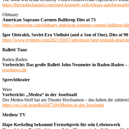
https://theviolinchannel.com/nigel-kennedy-will-release-autobiograph
Obituary
American Soprano Carmen Balthrop Dies at 73
https://operawire.com/obituary-american-soprano-carmen-balthrop-die
Igor Oistrakh, Soviet-Era Violinist (and a Son of One), Dies at 90
https://www.nytimes.com/2021/09/07/arts/music/igor-oistrakh-dead.h
Ballett/ Tanz
Baden-Baden
Vorbericht: Das große Ballett John Neumeier in Baden-Baden 
goodnews.de
Sprechtheater
Wien
Vorbericht: „Medea“ in der Josefstadt
Der Medea-Stoff hat am Theater Hochsaison – das haben die zahlreich
https://oe1.orf.at/artikel/687504/Medea-in-der-Josefstadt
Medien/ TV
Hape Kerkeling bekommt Fernsehpreis für sein Lebenswerk