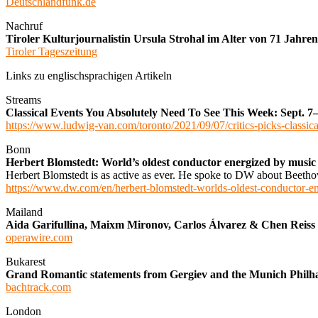
Deutschlandfunk.de
Nachruf
Tiroler Kulturjournalistin Ursula Strohal im Alter von 71 Jahre
Tiroler Tageszeitung
Links zu englischsprachigen Artikeln
Streams
Classical Events You Absolutely Need To See This Week: Sept. 7
https://www.ludwig-van.com/toronto/2021/09/07/critics-picks-classica
Bonn
Herbert Blomstedt: World’s oldest conductor energized by music
Herbert Blomstedt is as active as ever. He spoke to DW about Beetho
https://www.dw.com/en/herbert-blomstedt-worlds-oldest-conductor-
Mailand
Aida Garifullina, Maixm Mironov, Carlos Álvarez & Chen Reiss L
operawire.com
Bukarest
Grand Romantic statements from Gergiev and the Munich Philha
bachtrack.com
London