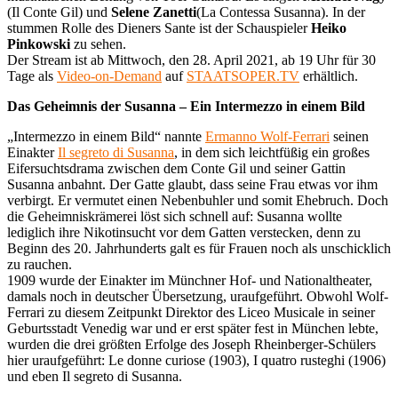
(Il Conte Gil) und
Selene Zanetti
(La Contessa Susanna). In der
stummen Rolle des Dieners Sante ist der Schauspieler
Heiko
Pinkowski
zu sehen.
Der Stream ist ab Mittwoch, den 28. April 2021, ab 19 Uhr für 30
Tage als
Video-on-Demand
auf
STAATSOPER.TV
erhältlich.
Das Geheimnis der Susanna – Ein Intermezzo in einem Bild
„Intermezzo in einem Bild“ nannte
Ermanno Wolf-Ferrari
seinen
Einakter
Il segreto di Susanna
, in dem sich leichtfüßig ein großes
Eifersuchtsdrama zwischen dem Conte Gil und seiner Gattin
Susanna anbahnt. Der Gatte glaubt, dass seine Frau etwas vor ihm
verbirgt. Er vermutet einen Nebenbuhler und somit Ehebruch. Doch
die Geheimniskrämerei löst sich schnell auf: Susanna wollte
lediglich ihre Nikotinsucht vor dem Gatten verstecken, denn zu
Beginn des 20. Jahrhunderts galt es für Frauen noch als unschicklich
zu rauchen.
1909 wurde der Einakter im Münchner Hof- und Nationaltheater,
damals noch in deutscher Übersetzung, uraufgeführt. Obwohl Wolf-
Ferrari zu diesem Zeitpunkt Direktor des Liceo Musicale in seiner
Geburtsstadt Venedig war und er erst später fest in München lebte,
wurden die drei größten Erfolge des Joseph Rheinberger-Schülers
hier uraufgeführt: Le donne curiose (1903), I quatro rusteghi (1906)
und eben Il segreto di Susanna.