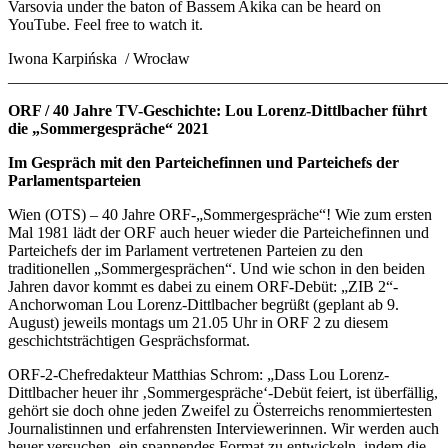
Varsovia under the baton of Bassem Akika can be heard on
YouTube. Feel free to watch it.
Iwona Karpińska / Wrocław
_______________________________________________________
ORF / 40 Jahre TV-Geschichte: Lou Lorenz-Dittlbacher führt
die „Sommergespräche“ 2021
Im Gespräch mit den Parteichefinnen und Parteichefs der
Parlamentsparteien
Wien (OTS) – 40 Jahre ORF-„Sommergespräche“! Wie zum ersten
Mal 1981 lädt der ORF auch heuer wieder die Parteichefinnen und
Parteichefs der im Parlament vertretenen Parteien zu den
traditionellen „Sommergesprächen“. Und wie schon in den beiden
Jahren davor kommt es dabei zu einem ORF-Debüt: „ZIB 2“-
Anchorwoman Lou Lorenz-Dittlbacher begrüßt (geplant ab 9.
August) jeweils montags um 21.05 Uhr in ORF 2 zu diesem
geschichtsträchtigen Gesprächsformat.
ORF-2-Chefredakteur Matthias Schrom: „Dass Lou Lorenz-
Dittlbacher heuer ihr ‚Sommergespräche‘-Debüt feiert, ist überfällig,
gehört sie doch ohne jeden Zweifel zu Österreichs renommiertesten
Journalistinnen und erfahrensten Interviewerinnen. Wir werden auch
heuer versuchen, ein spannendes Format zu entwickeln, indem die