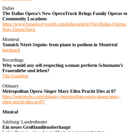
Dallas
The Dallas Opera’s New OperaTruck Brings Family Operas to
Community Locations
https://www.broadwayworld.com/dallas/article/The-Dallas-Operas-
New-OperaTruck
Montreal
Yannick Nézet-Séguin: from piano to podium in Montréal
bachtrack
Recordings
Why would any self-respecting woman perform Schumann’s
Frauenliebe und leben?
The Guardian
Obituary
Metropolitan Opera Singer Mary Ellen Pracht Dies at 87
https://operawire.com/obituary-metropolitan-opera-singer-mary-
ellen-pracht-dies-at-87/
Musical
Salzburg/ Landestheater
Ein neues Großfamilienoberhaupt