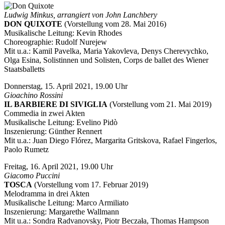
Ludwig Minkus, arrangiert von John Lanchbery
DON QUIXOTE
(Vorstellung vom 28. Mai 2016)
Musikalische Leitung: Kevin Rhodes
Choreographie: Rudolf Nurejew
Mit u.a.: Kamil Pavelka, Maria Yakovleva, Denys Cherevychko,
Olga Esina, Solistinnen und Solisten, Corps de ballet des Wiener
Staatsballetts
Donnerstag, 15. April 2021, 19.00 Uhr
Gioachino Rossini
IL BARBIERE DI SIVIGLIA
(Vorstellung vom 21. Mai 2019)
Commedia in zwei Akten
Musikalische Leitung: Evelino Pidò
Inszenierung: Günther Rennert
Mit u.a.: Juan Diego Flórez, Margarita Gritskova, Rafael Fingerlos,
Paolo Rumetz
Freitag, 16. April 2021, 19.00 Uhr
Giacomo Puccini
TOSCA
(Vorstellung vom 17. Februar 2019)
Melodramma in drei Akten
Musikalische Leitung: Marco Armiliato
Inszenierung: Margarethe Wallmann
Mit u.a.: Sondra Radvanovsky, Piotr Beczała, Thomas Hampson