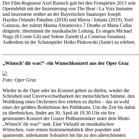
Der Film-Regisseur Axel Ranisch gab bei den Festspielen 2013 sein
Operndebüt mit der Inszenierung von The Bear / La Voix humaine
und inszenierte seither an der Bayerischen Staatsoper Joseph
Haydns Orlando Paladino (2018) und Mavra / Iolanta (2019). Yoel
Gamzou, der zuletzt Marina Abramovics 7 Deaths or Maria Callas
dirigierte, übernimmt die musikalische Leitung. Es singen Michael
Nagy (Il Conte Gil) und Selene Zanetti (La Contessa Susanna).
Außerdem ist der Schauspieler Heiko Pinkowski (Sante) zu erleben.
_______________________________________________________
„Wünsch’ dir was!“- ein Wunschkonzert aus der Oper Graz
Foto: Oper Graz
Wieder in die Oper oder ins Konzert gehen zu dürfen, wieder die
Schönheit und Unverwechselbarkeit der menschlichen Stimme, den
Wohlklang eines Orchesters live erleben zu dürfen – das ist wohl
eines der größten Bedürfnisse des Publikums. Um die Zeit bis dahin
zu überbrücken, findet am 30. April ab 19.30 Uhr ein live
gestreamtes Konzert der Grazer Philharmoniker unter dem Motto
„Wünsch’ dir was!“ statt. Eine Vielzahl an musikalischen
Wünschen, vom reinen Instrumentalstück über populäre und
spannende, unbekannte Soloarien bis hin zu den allerschönsten