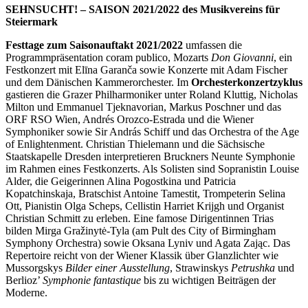
SEHNSUCHT! – SAISON 2021/2022 des Musikvereins für
Steiermark
Festtage zum Saisonauftakt 2021/2022
umfassen die
Programmpräsentation coram publico, Mozarts
Don Giovanni
, ein
Festkonzert mit Elīna Garanča sowie Konzerte mit Adam Fischer
und dem Dänischen Kammerorchester. Im
Orchesterkonzertzyklus
gastieren die Grazer Philharmoniker unter Roland Kluttig, Nicholas
Milton und Emmanuel Tjeknavorian, Markus Poschner und das
ORF RSO Wien, Andrés Orozco-Estrada und die Wiener
Symphoniker sowie Sir András Schiff und das Orchestra of the Age
of Enlightenment. Christian Thielemann und die Sächsische
Staatskapelle Dresden interpretieren Bruckners Neunte Symphonie
im Rahmen eines Festkonzerts. Als Solisten sind Sopranistin Louise
Alder, die Geigerinnen Alina Pogostkina und Patricia
Kopatchinskaja, Bratschist Antoine Tamestit, Trompeterin Selina
Ott, Pianistin Olga Scheps, Cellistin Harriet Krijgh und Organist
Christian Schmitt zu erleben. Eine famose Dirigentinnen Trias
bilden Mirga Gražinytė-Tyla (am Pult des City of Birmingham
Symphony Orchestra) sowie Oksana Lyniv und Agata Zając. Das
Repertoire reicht von der Wiener Klassik über Glanzlichter wie
Mussorgskys
Bilder einer Ausstellung
, Strawinskys
Petrushka
und
Berlioz’
Symphonie fantastique
bis zu wichtigen Beiträgen der
Moderne.