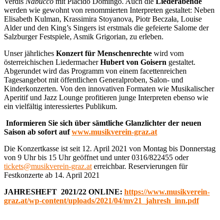
Verdis
Nabucco
mit Plácido Domingo. Auch die
Liederabende
werden wie gewohnt von renommierten Interpreten gestaltet: Neben
Elisabeth Kulman, Krassimira Stoyanova, Piotr Beczała, Louise
Alder und den King’s Singers ist erstmals die gefeierte Salome der
Salzburger Festspiele, Asmik Grigorian, zu erleben.
Unser jährliches
Konzert für Menschenrechte
wird vom
österreichischen Liedermacher
Hubert von Goisern
gestaltet.
Abgerundet wird das Programm von einem facettenreichen
Tagesangebot mit öffentlichen Generalproben, Salon- und
Kinderkonzerten. Von den innovativen Formaten wie Musikalischer
Aperitif und Jazz Lounge profitieren junge Interpreten ebenso wie
ein vielfältig interessiertes Publikum.
Informieren Sie sich über sämtliche Glanzlichter der neuen
Saison ab sofort auf
www.musikverein-graz.at
Die Konzertkasse ist seit 12. April 2021 von Montag bis Donnerstag
von 9 Uhr bis 15 Uhr geöffnet und unter 0316/822455 oder
tickets@musikverein-graz.at
erreichbar. Reservierungen für
Festkonzerte ab 14. April 2021
JAHRESHEFT 2021/22 ONLINE:
https://www.musikverein-
graz.at/wp-content/uploads/2021/04/mv21_jahresh_inn.pdf
_______________________________________________________