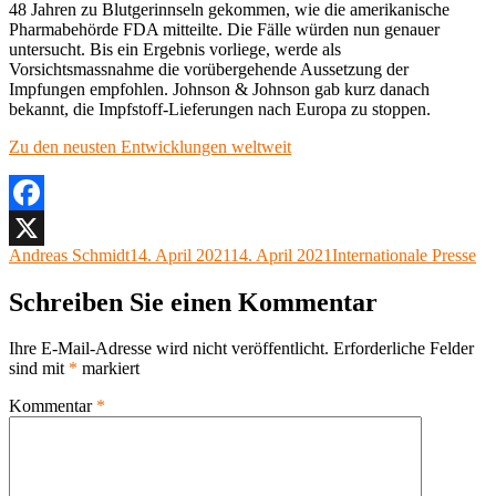
48 Jahren zu Blutgerinnseln gekommen, wie die amerikanische
Pharmabehörde FDA mitteilte. Die Fälle würden nun genauer
untersucht. Bis ein Ergebnis vorliege, werde als
Vorsichtsmassnahme die vorübergehende Aussetzung der
Impfungen empfohlen. Johnson & Johnson gab kurz danach
bekannt, die Impfstoff-Lieferungen nach Europa zu stoppen.
Zu den neusten Entwicklungen weltweit
Facebook
Autor
Veröffentlicht
Kategorien
Andreas Schmidt
14. April 2021
14. April 2021
Internationale Presse
X
am
Schreiben Sie einen Kommentar
Ihre E-Mail-Adresse wird nicht veröffentlicht.
Erforderliche Felder
sind mit
*
markiert
Kommentar
*