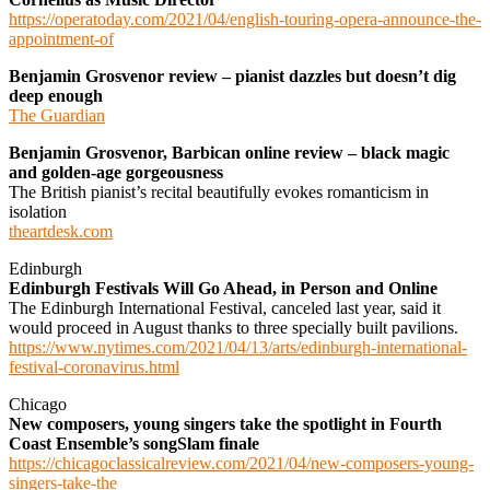
https://operatoday.com/2021/04/english-touring-opera-announce-the-
appointment-of
Benjamin Grosvenor review – pianist dazzles but doesn’t dig
deep enough
The Guardian
Benjamin Grosvenor, Barbican online review – black magic
and golden-age gorgeousness
The British pianist’s recital beautifully evokes romanticism in
isolation
theartdesk.com
Edinburgh
Edinburgh Festivals Will Go Ahead, in Person and Online
The Edinburgh International Festival, canceled last year, said it
would proceed in August thanks to three specially built pavilions.
https://www.nytimes.com/2021/04/13/arts/edinburgh-international-
festival-coronavirus.html
Chicago
New composers, young singers take the spotlight in Fourth
Coast Ensemble’s songSlam finale
https://chicagoclassicalreview.com/2021/04/new-composers-young-
singers-take-the