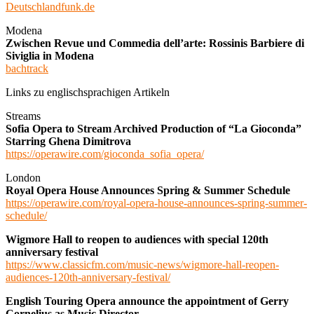
Deutschlandfunk.de
Modena
Zwischen Revue und Commedia dell’arte: Rossinis Barbiere di
Siviglia in Modena
bachtrack
Links zu englischsprachigen Artikeln
Streams
Sofia Opera to Stream Archived Production of “La Gioconda”
Starring Ghena Dimitrova
https://operawire.com/gioconda_sofia_opera/
London
Royal Opera House Announces Spring & Summer Schedule
https://operawire.com/royal-opera-house-announces-spring-summer-
schedule/
Wigmore Hall to reopen to audiences with special 120th
anniversary festival
https://www.classicfm.com/music-news/wigmore-hall-reopen-
audiences-120th-anniversary-festival/
English Touring Opera announce the appointment of Gerry
Cornelius as Music Director