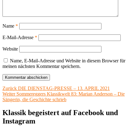
Name
*
E-Mail-Adresse
*
Website
Name, E-Mail-Adresse und Website in diesem Browser für
meinen nächsten Kommentar speichern.
Beitragsnavigation
Vorheriger
Zurück
DIE DIENSTAG-PRESSE – 13. APRIL 2021
Nächster
Beitrag:
Weiter
Sommereggers Klassikwelt 83: Marian Anderson – Die
Beitrag:
Sängerin, die Geschichte schrieb
Klassik begeistert auf Facebook und
Instagram