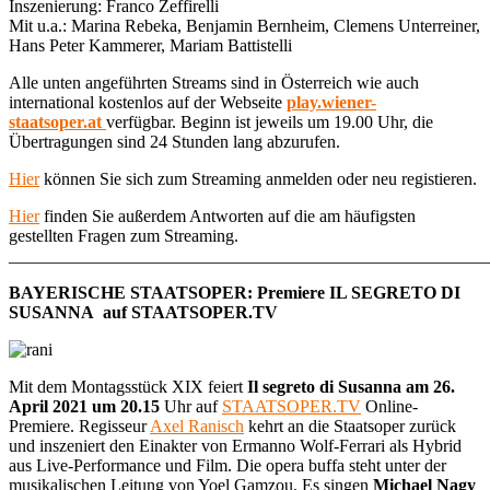
Inszenierung: Franco Zeffirelli
Mit u.a.: Marina Rebeka, Benjamin Bernheim, Clemens Unterreiner,
Hans Peter Kammerer, Mariam Battistelli
Alle unten angeführten Streams sind in Österreich wie auch
international kostenlos auf der Webseite
play.wiener-
staatsoper.at
verfügbar. Beginn ist jeweils um 19.00 Uhr, die
Übertragungen sind 24 Stunden lang abzurufen.
Hier
können Sie sich zum Streaming anmelden oder neu registieren.
Hier
finden Sie außerdem Antworten auf die am häufigsten
gestellten Fragen zum Streaming.
_______________________________________________________
BAYERISCHE STAATSOPER: Premiere IL SEGRETO DI
SUSANNA auf STAATSOPER.TV
Mit dem Montagsstück XIX feiert
Il segreto di Susanna am 26.
April 2021 um 20.15
Uhr auf
STAATSOPER.TV
Online-
Premiere. Regisseur
Axel Ranisch
kehrt an die Staatsoper zurück
und inszeniert den Einakter von Ermanno Wolf-Ferrari als Hybrid
aus Live-Performance und Film. Die opera buffa steht unter der
musikalischen Leitung von Yoel Gamzou. Es singen
Michael Nagy