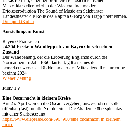
Lukas Perman, einer der profiliertesten österreichischen
Musicaldarsteller, wird in der Wiederaufnahme der
Erfolgsproduktion The Sound of Music am Salzburger
Landestheater die Rolle des Kapitän Georg von Trapp übernehmen.
DrehpunktKultur
Ausstellungen/ Kunst
Bayeux/ Frankreich
24.204 Flecken: Wandteppich von Bayeux in schlechtem
Zustand
Der Wandbehang, der die Eroberung Englands durch die
Normannen im Jahr 1066 darstellt, gilt als eines der
bemerkenswertesten Bilddenkmäler des Mittelalters. Restaurierung
beginnt 2024.
Wiener Zeitung
Film/ TV
Eine Oscarnacht in kleinem Kreise
Am 25. April werden die Oscars vergeben, anwesend sein sollen
offenbar (fast) nur die Nominierten. Die Akademie überspielt das
mit einer Starbesetzung.
https://www.diepresse.com/5964960/eine-oscarnacht-in-kleinem-
kreise