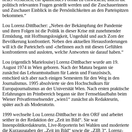
politisch relevanten Fragen gestellt werden und die Zuschauerinnen
und Zuschauer Einblick in die Persönlichkeiten an den Parteispitzen
bekommen.“
Lou Lorenz-Dittlbacher: „Neben der Bekämpfung der Pandemie
und ihren Folgen ist die Politik in dieser Krise mit zunehmender
Ermüdung, mit Hoffnungslosigkeit, Ungeduld und auch Zorn der
Bevölkerung konfrontiert. Neben den aktuellen Herausforderungen
will ich die Parteichefs und -chefinnen auch mit diesen Gefühlen
konfrontieren und ausloten, welche Antworten sie darauf haben.“
Lou (eigentlich Marielouise) Lorenz-Dittlbacher wurde am 19.
August 1974 in Wien geboren. Nach der Matura begann sie
zunächst das Lehramtsstudium für Latein und Französisch,
entschied sich aber nach einigen Semestern für den Weg in den
Journalismus. 1995 absolvierte sie den Hochschulkurs für
Europajournalismus an der Universität Wien. Nach ersten praktische
Erfahrungen im Printbereich begann sie ihre Fernsehlaufbahn beim
Wiener Privatfernsehsender „wien1“ zunächst als Redakteurin,
später auch als Moderatorin.
1999 wechselte Lou Lorenz-Dittlbacher in den ORF und arbeitet
seither in der Redaktion der „Zeit im Bild“. Sie war
Innenpolitikredakteurin, Live-Reporterin bei Wahlen und moderierte
die Kurzausgaben der „Zeit im Bild“ sowie die „ZIB 3“. Lorenz-