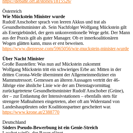
https://debatte.orf.at/stories/1815526/
Österreich
Wie Mückstein Minister wurde
Rudolf Anschober sprach von leeren Akkus und trat als
Gesundheitsminister ab. Sein Nachfolger Wolfgang Mückstein gilt
als Energiebündel, der gern unkonventionelle Wege geht. Der Mann
aus der Praxis gilt als guter Manager. Ob er innerkoalitionären
Wogen glätten kann, muss er erst beweisen.
https://www.diepresse.com/5965056/wie-muckstein-minister-wurde
Über Nacht Minister
Große Baustellen: Was nun auf Mückstein zukommt
Wolfgang Mückstein tritt ein schwieriges Erbe an: Mitten in der
dritten Corona-Welle übernimmt der Allgemeinmediziner ein
Mammutressort. Gemessen an älteren Aussagen vertritt der 46-
Jährige eine ähnliche Linie wie der am Dienstagvormittag
zurückgetretene Gesundheitsminister Rudolf Anschober (Grüne),
der – zur Entlastung der Intensivstationen – ebenfalls stets für
strengere Maßnahmen eingetreten, aber oft am Widerstand von
Landeshauptleuten oder Koalitionspartner gescheitert war.
https://www.krone.at/2388770
Deutschland
Söders Pseudo-Bewerbung ist ein Genie-Streich
Laschet wird’s, der Bayer glänzt