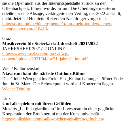
sie die Oper auch aus der Interimsspielstätte zurück an den
Offenbachplatz führen würde. Irrtum. Die Oberbürgermeisterin
erteilte ihr eine Absage, verlängerte den Vertrag, der 2022 ausläuft,
nicht. Jetzt hat Henriette Reker den Nachfolger vorgestellt.
https://o-ton.online/hintergruende/o-ton-koeln-mulders-neuer-
intendant-zerban-210413/.
Graz
Musikverein für Steierkark/ Jahresheft 2021/2022
JAHRESHEFT 2021/22 ONLINE:
https://www.musikverein-graz.at/wp-
content/uploads/2021/04/mv21_jahresh_inn.pdf
Wien/ Kulturneustart
Niavarani baut die nächste Outdoor-Bühne
Das Globe Wien geht ins Freie: Ein „Kulturdschungel“ öffnet Ende
Juni in St. Marx. Der Schwerpunkt wird auf Konzerten liegen.
Wiener Zeitung
Linz
Und alle spielten mit ihren Gefühlen
Mozarts „La finta giardiniera“ im Livestream in einer geglückten
Kooperation der Bruckneruni mit der Kunstuniversität
https://volksblatt.at/und-alle-spielten-mit-ihren-gefuehlen/