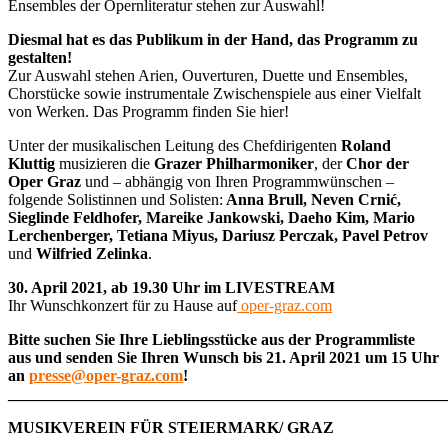
Ensembles der Opernliteratur stehen zur Auswahl!
Diesmal hat es das Publikum in der Hand, das Programm zu
gestalten!
Zur Auswahl stehen Arien, Ouverturen, Duette und Ensembles,
Chorstücke sowie instrumentale Zwischenspiele aus einer Vielfalt
von Werken. Das Programm finden Sie hier!
Unter der musikalischen Leitung des Chefdirigenten
Roland
Kluttig
musizieren die
Grazer Philharmoniker
, der
Chor der
Oper Graz
und – abhängig von Ihren Programmwünschen –
folgende Solistinnen und Solisten:
Anna Brull, Neven Crnić,
Sieglinde Feldhofer,
Mareike Jankowski, Daeho Kim, Mario
Lerchenberger, Tetiana Miyus, Dariusz Perczak, Pavel Petrov
und
Wilfried Zelinka
.
30. April 2021, ab 19.30 Uhr im LIVESTREAM
Ihr Wunschkonzert für zu Hause auf
oper-graz.com
Bitte suchen Sie Ihre Lieblingsstücke aus der Programmliste
aus und senden Sie Ihren Wunsch bis 21. April 2021 um 15 Uhr
an
presse@oper-graz.com
!
_______________________________________________________
MUSIKVEREIN FÜR STEIERMARK/ GRAZ