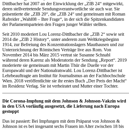
Dittlbacher hat 2007 an der Einwicklung der „ZIB 24“ mitgewirkt,
deren stellvertretende Sendungsverantwortliche sie auch war. Sie
präsentierte die „ZIB 20“, die „ZIB 24“ und gemeinsam mit Roman
Rafreider „Wahl08 – Ihre Frage“, in der sich die Spitzenkandidaten
der Parlamentsparteien den Fragen junger Wähler stellten.
Seit 2010 moderiert Lou Lorenz-Dittlbacher die „ZIB 2“ sowie seit
2014 die „ZIB 2 History“, unter anderem zum Weltkriegsbeginn
1914, zur Befreiung des Konzentrationslagers Mauthausen und zur
Unterzeichnung der Römischen Verträge live aus Rom. Von
November 2014 bis März 2015 vertrat sie Susanne Schnabl
während deren Karenz als Moderatorin der Sendung „Report“. 2019
moderierte sie gemeinsam mit Martin Thür die Duelle vor der
Europawahl und der Nationalratswahl. Lou Lorenz-Dittlbacher ist
Lehrbeauftragte am Institut für Journalismus an der Fachhochschule
Wien. 2018 veröffentlichte sie ihr erstes Buch „Der Preis der Macht“
im Residenz Verlag. Sie ist verheiratet und Mutter einer Tochter.
_______________________________________________________
Die Corona-Impfung mit dem Johnson & Johnson-Vakzin wird
in den USA vorläufig ausgesetzt, die Lieferung nach Europa
gestoppt
Das ist passiert: Bei Impfungen mit dem Präparat von Johnson &
Johnson ist es bei insgesamt sechs Frauen im Alter zwischen 18 bis