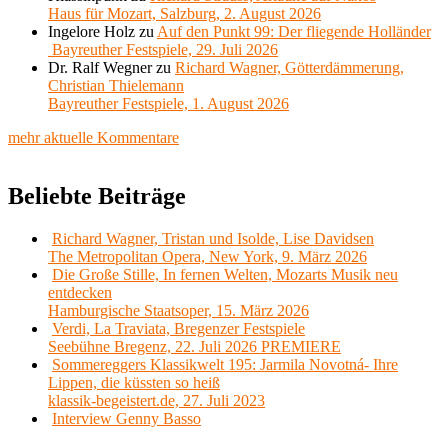
Haus für Mozart, Salzburg, 2. August 2026
Ingelore Holz
zu
Auf den Punkt 99: Der fliegende Holländer
Bayreuther Festspiele, 29. Juli 2026
Dr. Ralf Wegner
zu
Richard Wagner, Götterdämmerung,
Christian Thielemann
Bayreuther Festspiele, 1. August 2026
mehr aktuelle Kommentare
Beliebte Beiträge
Richard Wagner, Tristan und Isolde, Lise Davidsen
The Metropolitan Opera, New York, 9. März 2026
Die Große Stille, In fernen Welten, Mozarts Musik neu
entdecken
Hamburgische Staatsoper, 15. März 2026
Verdi, La Traviata, Bregenzer Festspiele
Seebühne Bregenz, 22. Juli 2026 PREMIERE
Sommereggers Klassikwelt 195: Jarmila Novotná- Ihre
Lippen, die küssten so heiß
klassik-begeistert.de, 27. Juli 2023
Interview Genny Basso