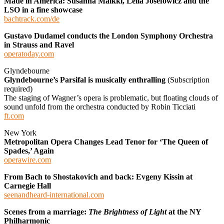
Made in America: Susanna Mälkki, Leila Josefowicz and the
LSO in a fine showcase
bachtrack.com/de
Gustavo Dudamel conducts the London Symphony Orchestra
in Strauss and Ravel
operatoday.com
Glyndebourne
Glyndebourne’s Parsifal is musically enthralling
(Subscription
required)
The staging of Wagner’s opera is problematic, but floating clouds of
sound unfold from the orchestra conducted by Robin Ticciati
ft.com
New York
Metropolitan Opera Changes Lead Tenor for ‘The Queen of
Spades,’ Again
operawire.com
From Bach to Shostakovich and back: Evgeny Kissin at
Carnegie Hall
seenandheard-international.com
Scenes from a marriage:
The Brightness of Light
at the NY
Philharmonic