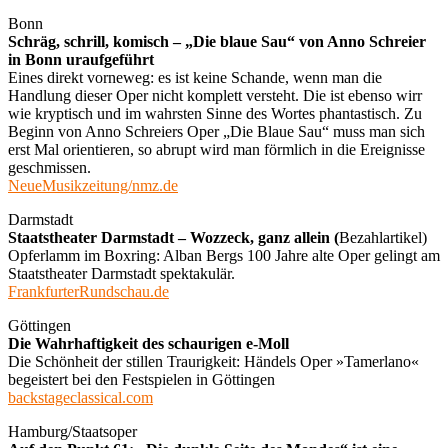
Bonn
Schräg, schrill, komisch – „Die blaue Sau“ von Anno Schreier
in Bonn uraufgeführt
Eines direkt vorneweg: es ist keine Schande, wenn man die
Handlung dieser Oper nicht komplett versteht. Die ist ebenso wirr
wie kryptisch und im wahrsten Sinne des Wortes phantastisch. Zu
Beginn von Anno Schreiers Oper „Die Blaue Sau“ muss man sich
erst Mal orientieren, so abrupt wird man förmlich in die Ereignisse
geschmissen.
NeueMusikzeitung/nmz.de
Darmstadt
Staatstheater Darmstadt – Wozzeck, ganz allein (
Bezahlartikel)
Opferlamm im Boxring: Alban Bergs 100 Jahre alte Oper gelingt am
Staatstheater Darmstadt spektakulär.
FrankfurterRundschau.de
Göttingen
Die Wahrhaftigkeit des schaurigen e-Moll
Die Schönheit der stillen Traurigkeit: Händels Oper »Tamerlano«
begeistert bei den Festspielen in Göttingen
backstageclassical.com
Hamburg/Staatsoper