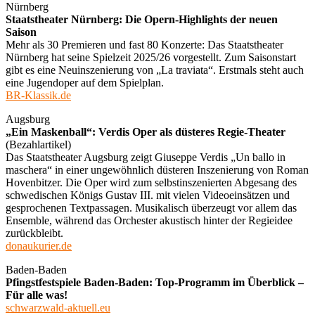
Nürnberg
Staatstheater Nürnberg: Die Opern-Highlights der neuen
Saison
Mehr als 30 Premieren und fast 80 Konzerte: Das Staatstheater
Nürnberg hat seine Spielzeit 2025/26 vorgestellt. Zum Saisonstart
gibt es eine Neuinszenierung von „La traviata“. Erstmals steht auch
eine Jugendoper auf dem Spielplan.
BR-Klassik.de
Augsburg
„Ein Maskenball“: Verdis Oper als düsteres Regie-Theater
(Bezahlartikel)
Das Staatstheater Augsburg zeigt Giuseppe Verdis „Un ballo in
maschera“ in einer ungewöhnlich düsteren Inszenierung von Roman
Hovenbitzer. Die Oper wird zum selbstinszenierten Abgesang des
schwedischen Königs Gustav III. mit vielen Videoeinsätzen und
gesprochenen Textpassagen. Musikalisch überzeugt vor allem das
Ensemble, während das Orchester akustisch hinter der Regieidee
zurückbleibt.
donaukurier.de
Baden-Baden
Pfingstfestspiele Baden-Baden: Top-Programm im Überblick –
Für alle was!
schwarzwald-aktuell.eu