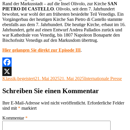
Rand der Markusstadt – auf die Insel Olivolo, zur Kirche
SAN
PIETRO DI CASTELLO
. Olivolo, seit dem 7. Jahrhundert
bewohnt, war wohl der am frühesten besiedelte Teil Venedigs. Ein
Vorgängerbau der heutigen Kirche San Pietro di Castello stammte
ebenfalls aus dem 7. Jahrhundert. Die heutige Kirche, erbaut im 16.
Jahrhundert, geht auf einen Entwurf Andrea Palladios zurück und
war Kathedrale von Venedig, bis 1807 Napoleon Bonaparte den
Bischofssitz Venedigs auf den Markusdom übertrug.
Hier gelangen Sie direkt zur Episode III
.
Facebook
Autor
Veröffentlicht
Kategorien
Klassik-begeistert
21. Mai 2025
21. Mai 2025
Internationale Presse
X
am
Schreiben Sie einen Kommentar
Ihre E-Mail-Adresse wird nicht veröffentlicht.
Erforderliche Felder
sind mit
*
markiert
Kommentar
*