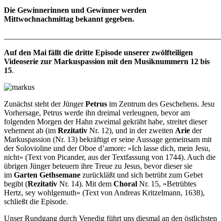
Die Gewinnerinnen und Gewinner werden
Mittwochnachmittag bekannt gegeben.
_______________________________________________________
Auf den Mai fällt die
dritte Episode unserer zwölfteiligen
Videoserie zur Markuspassion
mit den
Musiknummern 12 bis
15
.
Zunächst steht der Jünger
Petrus
im Zentrum des Geschehens. Jesu
Vorhersage, Petrus werde ihn dreimal verleugnen, bevor am
folgenden Morgen der Hahn zweimal gekräht habe, streitet dieser
vehement ab (im
Rezitativ
Nr. 12), und in der zweiten
Arie
der
Markuspassion (Nr. 13) bekräftigt er seine Aussage gemeinsam mit
der Solovioline und der Oboe d’amore: »Ich lasse dich, mein Jesu,
nicht« (Text von Picander, aus der Textfassung von 1744). Auch die
übrigen Jünger beteuern ihre Treue zu Jesus, bevor dieser sie
im
Garten Gethsemane
zurückläßt und sich betrübt zum Gebet
begibt (
Rezitativ
Nr. 14). Mit dem
Choral
Nr. 15, »Betrübtes
Hertz, sey wohlgemuth« (Text von Andreas Kritzelmann, 1638),
schließt die Episode.
Unser Rundgang durch Venedig führt uns diesmal an den östlichsten