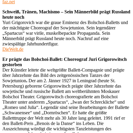
faz.net
Schweiß, Tränen, Machismo – Sein Männerbild prägt Russland
heute noch
Yuri Grigorovich war die graue Eminenz des Bolschoi-Balletts und
der mächtigste Choreograf der Sowjetunion. Sein legendärer
„Spartacus“ war virile, muskelbepackte Propaganda. Sein
Männerbild prägt Russland heute noch. Nachruf auf eine
zwiespältige Jahrhundertfigur.
DieWelt.de
Er prägte das Bolschoi-Ballet: Choreograf Juri Grigorowitsch
gestorben
Der Künstler leitete die weltgrößte Ballett-Compagnie und prägte
über Jahrzehnte das Bild des zeitgenössischen Tanzes der
Sowjetunion
.
Der am 2. Jänner 1927 in Leningrad (heute St.
Petersburg) geborene Grigorowitsch prägte über Jahrzehnte das
sowjetische und russische Ballett am weltberühmten Moskauer
Bolschoi Theater. Grigorowitsch choreografierte am Bolschoi
Theater unter anderem „Spartacus“, „Iwan der Schreckliche“ und
„Romeo und Julia“. Legendär sind seine Bearbeitungen der Ballette
„Schwanensee“ und „Dornröschen“. Er hatte die größte
Balletttruppe der Welt mehr als 30 Jahre lang geleitet. 1991 rief er
den Ballett-Preis „Benois de la Danse“ ins Leben. Die
Auszeichnung würdigt die wichtigsten Tanzleistungen des