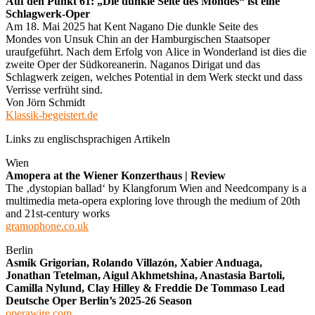
Auf den Punkt 61: „Die dunkle Seite des Mondes“ ist eine
Schlagwerk-Oper
Am 18. Mai 2025 hat Kent Nagano Die dunkle Seite des
Mondes von Unsuk Chin an der Hamburgischen Staatsoper
uraufgeführt. Nach dem Erfolg von Alice in Wonderland ist dies die
zweite Oper der Südkoreanerin. Naganos Dirigat und das
Schlagwerk zeigen, welches Potential in dem Werk steckt und dass
Verrisse verfrüht sind.
Von Jörn Schmidt
Klassik-begeistert.de
Links zu englischsprachigen Artikeln
Wien
Amopera at the Wiener Konzerthaus | Review
The ‚dystopian ballad‘ by Klangforum Wien and Needcompany is a
multimedia meta-opera exploring love through the medium of 20th
and 21st-century works
gramophone.co.uk
Berlin
Asmik Grigorian, Rolando Villazón, Xabier Anduaga,
Jonathan Tetelman, Aigul Akhmetshina, Anastasia Bartoli,
Camilla Nylund, Clay Hilley & Freddie De Tommaso Lead
Deutsche Oper Berlin’s 2025-26 Season
operawire.com