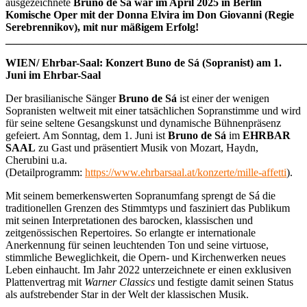
ausgezeichnete
Bruno de Sá war im April 2025 in Berlin
Komische Oper mit der Donna Elvira im Don Giovanni (Regie
Serebrennikov), mit nur mäßigem Erfolg!
_______________________________________________________
WIEN/ Ehrbar-Saal: Konzert Buno de Sá (Sopranist) am 1.
Juni im Ehrbar-Saal
Der brasilianische Sänger
Bruno de Sá
ist einer der wenigen
Sopranisten weltweit mit einer tatsächlichen Sopranstimme und wird
für seine seltene Gesangskunst und dynamische Bühnenpräsenz
gefeiert. Am Sonntag, dem 1. Juni ist
Bruno de
Sá
im
EHRBAR
SAAL
zu Gast und präsentiert Musik von Mozart, Haydn,
Cherubini u.a.
(Detailprogramm:
https://www.ehrbarsaal.at/konzerte/mille-affetti
).
Mit seinem bemerkenswerten Sopranumfang sprengt de Sá die
traditionellen Grenzen des Stimmtyps und fasziniert das Publikum
mit seinen Interpretationen des barocken, klassischen und
zeitgenössischen Repertoires. So erlangte er internationale
Anerkennung für seinen leuchtenden Ton und seine virtuose,
stimmliche Beweglichkeit, die Opern- und Kirchenwerken neues
Leben einhaucht. Im Jahr 2022 unterzeichnete er einen exklusiven
Plattenvertrag mit
Warner Classics
und festigte damit seinen Status
als aufstrebender Star in der Welt der klassischen Musik.