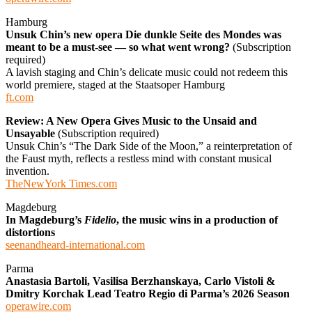
Hamburg
Unsuk Chin’s new opera Die dunkle Seite des Mondes was
meant to be a must-see — so what went wrong?
(Subscription
required)
A lavish staging and Chin’s delicate music could not redeem this
world premiere, staged at the Staatsoper Hamburg
ft.com
Review: A New Opera Gives Music to the Unsaid and
Unsayable
(Subscription required)
Unsuk Chin’s “The Dark Side of the Moon,” a reinterpretation of
the Faust myth, reflects a restless mind with constant musical
invention.
TheNewYork Times.com
Magdeburg
In Magdeburg’s
Fidelio
, the music wins in a production of
distortions
seenandheard-international.com
Parma
Anastasia Bartoli, Vasilisa Berzhanskaya, Carlo Vistoli &
Dmitry Korchak Lead Teatro Regio di Parma’s 2026 Season
operawire.com