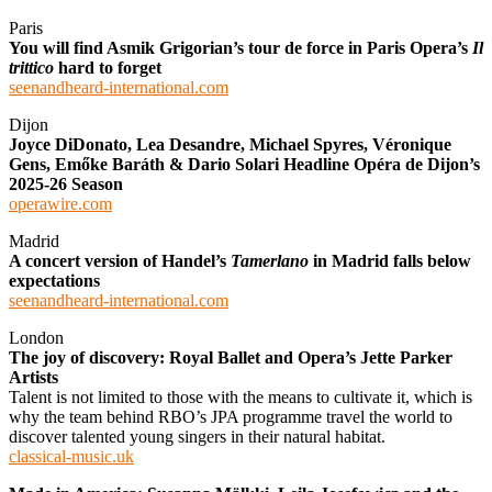
Paris
You will find Asmik Grigorian’s tour de force in Paris Opera’s
Il
trittico
hard to forget
seenandheard-international.com
Dijon
Joyce DiDonato, Lea Desandre, Michael Spyres, Véronique
Gens, Emőke Baráth & Dario Solari Headline Opéra de Dijon’s
2025-26 Season
operawire.com
Madrid
A concert version of Handel’s
Tamerlano
in Madrid falls below
expectations
seenandheard-international.com
London
The joy of discovery: Royal Ballet and Opera’s Jette Parker
Artists
Talent is not limited to those with the means to cultivate it, which is
why the team behind RBO’s JPA programme travel the world to
discover talented young singers in their natural habitat.
classical-music.uk