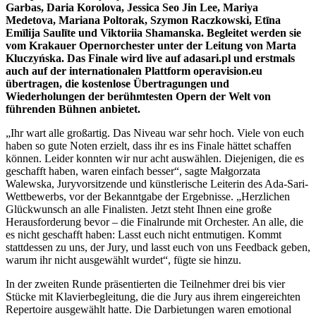
Garbas, Daria Korolova, Jessica Seo Jin Lee, Mariya
Medetova, Mariana Poltorak, Szymon Raczkowski, Etīna
Emīlija Saulīte und Viktoriia Shamanska. Begleitet werden sie
vom Krakauer Opernorchester unter der Leitung von Marta
Kluczyńska. Das Finale wird live auf adasari.pl und erstmals
auch auf der internationalen Plattform operavision.eu
übertragen, die kostenlose Übertragungen und
Wiederholungen der berühmtesten Opern der Welt von
führenden Bühnen anbietet.
„Ihr wart alle großartig. Das Niveau war sehr hoch. Viele von euch
haben so gute Noten erzielt, dass ihr es ins Finale hättet schaffen
können. Leider konnten wir nur acht auswählen. Diejenigen, die es
geschafft haben, waren einfach besser“, sagte Małgorzata
Walewska, Juryvorsitzende und künstlerische Leiterin des Ada-Sari-
Wettbewerbs, vor der Bekanntgabe der Ergebnisse. „Herzlichen
Glückwunsch an alle Finalisten. Jetzt steht Ihnen eine große
Herausforderung bevor – die Finalrunde mit Orchester. An alle, die
es nicht geschafft haben: Lasst euch nicht entmutigen. Kommt
stattdessen zu uns, der Jury, und lasst euch von uns Feedback geben,
warum ihr nicht ausgewählt wurdet“, fügte sie hinzu.
In der zweiten Runde präsentierten die Teilnehmer drei bis vier
Stücke mit Klavierbegleitung, die die Jury aus ihrem eingereichten
Repertoire ausgewählt hatte. Die Darbietungen waren emotional