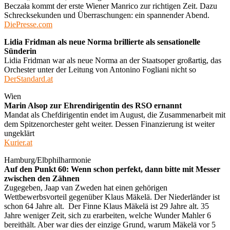
Beczała kommt der erste Wiener Manrico zur richtigen Zeit. Dazu
Schrecksekunden und Überraschungen: ein spannender Abend.
DiePresse.com
Lidia Fridman als neue Norma brillierte als sensationelle
Sünderin
Lidia Fridman war als neue Norma an der Staatsoper großartig, das
Orchester unter der Leitung von Antonino Fogliani nicht so
DerStandard.at
Wien
Marin Alsop zur Ehrendirigentin des RSO ernannt
Mandat als Chefdirigentin endet im August, die Zusammenarbeit mit
dem Spitzenorchester geht weiter. Dessen Finanzierung ist weiter
ungeklärt
Kurier.at
Hamburg/Elbphilharmonie
Auf den Punkt 60: Wenn schon perfekt, dann bitte mit Messer
zwischen den Zähnen
Zugegeben, Jaap van Zweden hat einen gehörigen
Wettbewerbsvorteil gegenüber Klaus Mäkelä. Der Niederländer ist
schon 64 Jahre alt. Der Finne Klaus Mäkelä ist 29 Jahre alt. 35
Jahre weniger Zeit, sich zu erarbeiten, welche Wunder Mahler 6
bereithält. Aber war dies der einzige Grund, warum Mäkelä vor 5