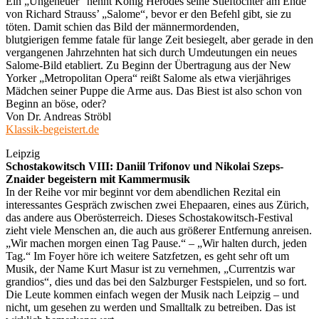
Ein „Ungeheuer“ nennt König Herodes seine Stieftochter am Ende
von Richard Strauss’ „Salome“, bevor er den Befehl gibt, sie zu
töten. Damit schien das Bild der männermordenden,
blutgierigen femme fatale für lange Zeit besiegelt, aber gerade in den
vergangenen Jahrzehnten hat sich durch Umdeutungen ein neues
Salome-Bild etabliert. Zu Beginn der Übertragung aus der New
Yorker „Metropolitan Opera“ reißt Salome als etwa vierjähriges
Mädchen seiner Puppe die Arme aus. Das Biest ist also schon von
Beginn an böse, oder?
Von Dr. Andreas Ströbl
Klassik-begeistert.de
Leipzig
Schostakowitsch VIII: Daniil Trifonov und Nikolai Szeps-
Znaider begeistern mit Kammermusik
In der Reihe vor mir beginnt vor dem abendlichen Rezital ein
interessantes Gespräch zwischen zwei Ehepaaren, eines aus Zürich,
das andere aus Oberösterreich. Dieses Schostakowitsch-Festival
zieht viele Menschen an, die auch aus größerer Entfernung anreisen.
„Wir machen morgen einen Tag Pause.“ – „Wir halten durch, jeden
Tag.“ Im Foyer höre ich weitere Satzfetzen, es geht sehr oft um
Musik, der Name Kurt Masur ist zu vernehmen, „Currentzis war
grandios“, dies und das bei den Salzburger Festspielen, und so fort.
Die Leute kommen einfach wegen der Musik nach Leipzig – und
nicht, um gesehen zu werden und Smalltalk zu betreiben. Das ist