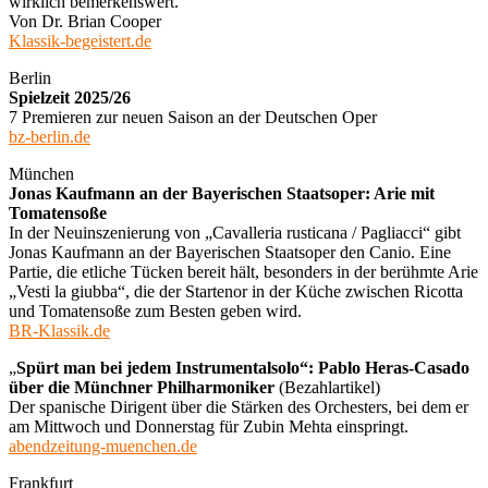
wirklich bemerkenswert.
Von Dr. Brian Cooper
Klassik-begeistert.de
Berlin
Spielzeit 2025/26
7 Premieren zur neuen Saison an der Deutschen Oper
bz-berlin.de
München
Jonas Kaufmann an der Bayerischen Staatsoper: Arie mit
Tomatensoße
In der Neuinszenierung von „Cavalleria rusticana / Pagliacci“ gibt
Jonas Kaufmann an der Bayerischen Staatsoper den Canio. Eine
Partie, die etliche Tücken bereit hält, besonders in der berühmte Arie
„Vesti la giubba“, die der Startenor in der Küche zwischen Ricotta
und Tomatensoße zum Besten geben wird.
BR-Klassik.de
„
Spürt man bei jedem Instrumentalsolo“: Pablo Heras-Casado
über die Münchner Philharmoniker
(Bezahlartikel)
Der spanische Dirigent über die Stärken des Orchesters, bei dem er
am Mittwoch und Donnerstag für Zubin Mehta einspringt.
abendzeitung-muenchen.de
Frankfurt