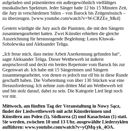
aufgeladen und präsentierten ein außergewöhnlich vielfältiges
musikalisches Spektrum. Jeder Sänger hatte 12 bis 15 Minuten Zeit,
die Jury in verschiedenen Stilen – von Barock bis Zeitgenössisch –
zu überzeugen. [www.youtube.com/watch?v=W-CRZEe_Mk4]
Gestern würdigte die Jury auch die Pianisten, die mit den Sängern
zusammengearbeitet hatten. Zwei Künstler erhielten die gleiche
Auszeichnung für herausragende Begleitung: Laura Kluwak-
Sobolewska und Aleksander Teliga.
„Ich freue mich, dass meine Arbeit Anerkennung gefunden hat“,
sagte Aleksander Teliga. Dieser Wettbewerb ist äußerst
anspruchsvoll und deckt ein breites Repertoire vom Barock bis zur
Gegenwart ab. Ich habe mit 15 Sängerinnen und Sängern
zusammengearbeitet, von denen es jedoch nur elf bis in diese Runde
geschafft haben. Die Vorbereitung von über 130 Stücken war eine
Herausforderung. Ich nehme zum dritten Mal am Wettbewerb teil
und bin stolz darauf, dabei zu sein. Die Kategorie Lied liegt noch
vor mir.
Mittwoch, am fünften Tag der Veranstaltung in Nowy Sącz,
findet der Liedwettbewerb mit acht Künstlerinnen und
Künstlern aus Polen (5), Südkorea (2) und Kasachstan (1) statt.
Sie werden, zwischen 10 und 13 Uhr, ausgewählte Liederzyklen
aufführen: www.youtube.com/watch?v=yQMq-yk_4OA.