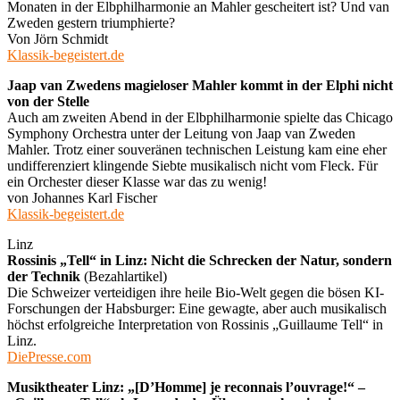
Monaten in der Elbphilharmonie an Mahler gescheitert ist? Und van
Zweden gestern triumphierte?
Von Jörn Schmidt
Klassik-begeistert.de
Jaap van Zwedens magieloser Mahler kommt in der Elphi nicht
von der Stelle
Auch am zweiten Abend in der Elbphilharmonie spielte das Chicago
Symphony Orchestra unter der Leitung von Jaap van Zweden
Mahler. Trotz einer souveränen technischen Leistung kam eine eher
undifferenziert klingende Siebte musikalisch nicht vom Fleck. Für
ein Orchester dieser Klasse war das zu wenig!
von Johannes Karl Fischer
Klassik-begeistert.de
Linz
Rossinis „Tell“ in Linz: Nicht die Schrecken der Natur, sondern
der Technik
(Bezahlartikel)
Die Schweizer verteidigen ihre heile Bio-Welt gegen die bösen KI-
Forschungen der Habsburger: Eine gewagte, aber auch musikalisch
höchst erfolgreiche Interpretation von Rossinis „Guillaume Tell“ in
Linz.
DiePresse.com
Musiktheater Linz: „[D’Homme] je reconnais l’ouvrage!“ –