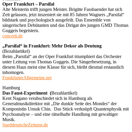
Oper Frankfurt – Parsifal
Alte Meisterin trifft jungen Meister. Brigitte Fassbaender hat sich
Zeit gelassen, jetzt inszeniert sie mit 85 Jahren Wagners „Parsifal“
bildstark und psychologisch ausgefeilt. Das Ensemble von
sängerischen Debütanten und das Dirigat des jungen GMD Thomas
Guggeis begeistern.
concerti.de
„Parsifal“ in Frankfurt: Mehr Dekor als Deutung
(Bezahlartikel)
Beim „Parsifal“ an der Oper Frankfurt triumphiert das Orchester
unter Leitung von Thomas Guggeis. Die Sängerbesetzung, in
diesem Haus meist eine Klasse für sich, bleibt diesmal erstaunlich
inhomogen.
FrankfurterAllgemeine.net
Hamburg
Das Faust-Experiment (
Bezahlartikel)
Kent Nagano verabschiedet sich in Hamburg als
Generalmusikdirektor mit „Die dunkle Seite des Mondes“ der
Komponistin Unsuk Chin. Das Stück verknüpft Quantenphysik mit
Psychoanalyse – und eine rätselhafte Handlung mit gewaltiger
Musik.
SueddeutscheZeitung.de