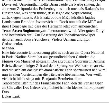
Dame
auf. Ursprünglich sollte Brian Jagde die Partie singen, der
aber zum Zeitpunkt des Probenbeginns auch noch als Radamès im
Einsatz war, was dazu führte, dass Jagde die Verpflichtung
zurücklegen musste. Als Ersatz bot die MET kürzlich Jagdes
Landsmann Brandon Jovanovich an. Doch nun teilt die MET auf
ihrer Homepage mit, dass der Hermann jetzt vom armenischen
Tenor
Arsen Soghomonyan
übernommen wird. Aller guten Dinge
sind hoffentlich drei. Zur Besetzung der Tschaikowsky-Oper
gehören auch Sonya Yoncheva, Violeta Urmana und Igor
Golovatenko.
Manon
Eine interessante Umbesetzung gibt es auch an der Opéra National
in Paris. Nadine Sierra hat aus gesundheitlichen Gründen die
Manon
von Massenet abgesagt. Die ägyptische Sopranistin
Amina
Edris
, die seit einiger Zeit auf dem Sprung zur Weltkarriere ansetzt
und die sich auf das lyrisch-französische Fach spezialisiert hat, wird
nun in allen Vorstellungen die Titelpartie übernehmen. Wer weiß,
vielleicht bildet sie ja mit Benjamin Bernheim, dem
Tenorspezialisten für das Französische Fach, den die Pariser Oper
als Chevalier Des Grieux verpflichtet hat, ein ideales frankophones
Duo.
Lukas Link
_______________________________________________________