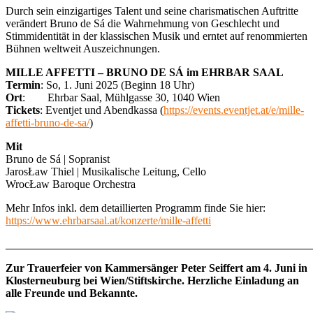
Durch sein einzigartiges Talent und seine charismatischen Auftritte
verändert Bruno de Sá die Wahrnehmung von Geschlecht und
Stimmidentität in der klassischen Musik und erntet auf renommierten
Bühnen weltweit Auszeichnungen.
MILLE AFFETTI – BRUNO DE SÁ im EHRBAR SAAL
Termin
: So, 1. Juni 2025 (Beginn 18 Uhr)
Ort
: Ehrbar Saal, Mühlgasse 30, 1040 Wien
Tickets
: Eventjet und Abendkassa (
https://events.eventjet.at/e/mille-
affetti-bruno-de-sa/
)
Mit
Bruno de Sá | Sopranist
JarosŁaw Thiel | Musikalische Leitung, Cello
WrocŁaw Baroque Orchestra
Mehr Infos inkl. dem detaillierten Programm finde Sie hier:
https://www.ehrbarsaal.at/konzerte/mille-affetti
_______________________________________________________
Zur Trauerfeier von Kammersänger Peter Seiffert am 4. Juni in
Klosterneuburg bei Wien/Stiftskirche.
Herzliche Einladung an
alle Freunde und Bekannte.