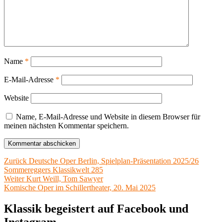
Name
*
E-Mail-Adresse
*
Website
Name, E-Mail-Adresse und Website in diesem Browser für
meinen nächsten Kommentar speichern.
Beitragsnavigation
Vorheriger
Zurück
Deutsche Oper Berlin, Spielplan-Präsentation 2025/26
Beitrag:
Sommereggers Klassikwelt 285
Nächster
Weiter
Kurt Weill, Tom Sawyer
Beitrag:
Komische Oper im Schillertheater, 20. Mai 2025
Klassik begeistert auf Facebook und