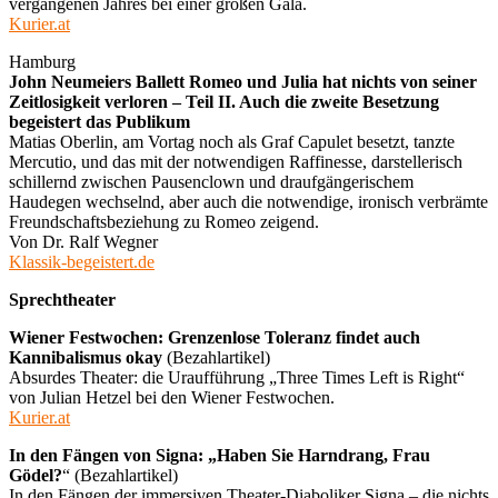
vergangenen Jahres bei einer großen Gala.
Kurier.at
Hamburg
John Neumeiers Ballett Romeo und Julia hat nichts von seiner
Zeitlosigkeit verloren – Teil II. Auch die zweite Besetzung
begeistert das Publikum
Matias Oberlin, am Vortag noch als Graf Capulet besetzt, tanzte
Mercutio, und das mit der notwendigen Raffinesse, darstellerisch
schillernd zwischen Pausenclown und draufgängerischem
Haudegen wechselnd, aber auch die notwendige, ironisch verbrämte
Freundschaftsbeziehung zu Romeo zeigend.
Von Dr. Ralf Wegner
Klassik-begeistert.de
Sprechtheater
Wiener Festwochen: Grenzenlose Toleranz findet auch
Kannibalismus okay
(Bezahlartikel)
Absurdes Theater: die Uraufführung „Three Times Left is Right“
von Julian Hetzel bei den Wiener Festwochen.
Kurier.at
In den Fängen von Signa: „Haben Sie Harndrang, Frau
Gödel?
“ (Bezahlartikel)
In den Fängen der immersiven Theater-Diaboliker Signa – die nichts