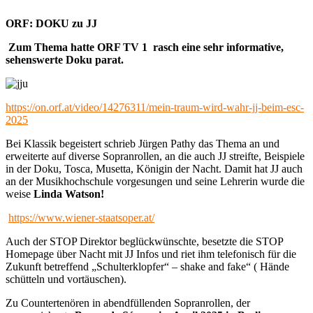
ORF: DOKU zu JJ
Zum Thema hatte ORF TV 1 rasch eine sehr informative,
sehenswerte Doku parat.
https://on.orf.at/video/14276311/mein-traum-wird-wahr-jj-beim-esc-
2025
Bei Klassik begeistert schrieb Jürgen Pathy das Thema an und
erweiterte auf diverse Sopranrollen, an die auch JJ streifte, Beispiele
in der Doku, Tosca, Musetta, Königin der Nacht. Damit hat JJ auch
an der Musikhochschule vorgesungen und seine Lehrerin wurde die
weise
Linda Watson!
https://www.wiener-staatsoper.at/
Auch der STOP Direktor beglückwünschte, besetzte die STOP
Homepage über Nacht mit JJ Infos und riet ihm telefonisch für die
Zukunft betreffend „Schulterklopfer“ – shake and fake“ ( Hände
schütteln und vortäuschen).
Zu Countertenören in abendfüllenden Sopranrollen, der