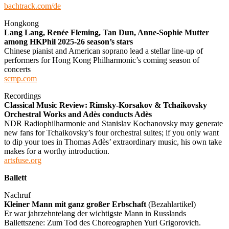
bachtrack.com/de
Hongkong
Lang Lang, Renée Fleming, Tan Dun, Anne-Sophie Mutter
among HKPhil 2025-26 season’s stars
Chinese pianist and American soprano lead a stellar line-up of
performers for Hong Kong Philharmonic’s coming season of
concerts
scmp.com
Recordings
Classical Music Review: Rimsky-Korsakov & Tchaikovsky
Orchestral Works and Adès conducts Adès
NDR Radiophilharmonie and Stanislav Kochanovsky may generate
new fans for Tchaikovsky’s four orchestral suites; if you only want
to dip your toes in Thomas Adès’ extraordinary music, his own take
makes for a worthy introduction.
artsfuse.org
Ballett
Nachruf
Kleiner Mann mit ganz großer Erbschaft
(Bezahlartikel)
Er war jahrzehntelang der wichtigste Mann in Russlands
Ballettszene: Zum Tod des Choreographen Yuri Grigorovich.