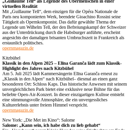
„Guillaume Tell“ als Legende des Übermenschen in einer
virtuellen Realität
Mit „Guillaume Tell“, dem einzigen für die Opéra Nationale de
Paris neu komponierten Werk, beendete Gioachino Rossini seine
Tätigkeit als Opernkomponist. Das dafür gewählte Thema der
Legende um Wilhelm Tell, der den Befreiungskampf der Schweizer
aus der Unterdrückung durch die Habsburger anführte, erscheint
angesichts der damaligen brisanten Umbruchszeit in Frankreich als
erstaunlich politisches.
opernmagazin.de
Kitzbühel
Klassik in den Alpen 2025 – Elīna Garanča lädt zum Klassik-
Highlight des Jahres nach Kitzbühel
Am 5. Juli 2025 lädt Kammersängerin Elīna Garanča erneut zu
„Klassik in den Alpen“ nach Kitzbühel– diesmal an einen ganz
besonderen Ort: Schloss Kaps. Das historische Anwesen mit seinem
unvergleichlichen Park bietet eine exklusive neue Bühne für das
beliebte Open-Air-Konzert. In dieser einzigartigen Kulisse entsteht
eine stimmungsvolle Atmosphäre, die ein unvergessliches
Kulturerlebnis unter freiem Himmel verspricht.
opernmagazin.de
New York: „Die Met im Kino“: Salome
Salome: „Kann sein, ich habe dich zu lieb gehabt“