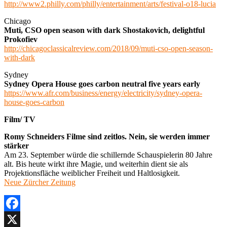
http://www2.philly.com/philly/entertainment/arts/festival-o18-lucia
Chicago
Muti, CSO open season with dark Shostakovich, delightful
Prokofiev
http://chicagoclassicalreview.com/2018/09/muti-cso-open-season-
with-dark
Sydney
Sydney Opera House goes carbon neutral five years early
https://www.afr.com/business/energy/electricity/sydney-opera-
house-goes-carbon
Film/ TV
Romy Schneiders Filme sind zeitlos. Nein, sie werden immer
stärker
Am 23. September würde die schillernde Schauspielerin 80 Jahre
alt. Bis heute wirkt ihre Magie, und weiterhin dient sie als
Projektionsfläche weiblicher Freiheit und Haltlosigkeit.
Neue Zürcher Zeitung
Facebook