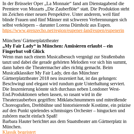
In der Brüsseler Oper „La Monnaie“ fand am Dienstagabend die
Premiere von Mozarts „Die Zauberflöte“ statt. Die Produktion steht
im Zeichen einer neuen Perspektive. Unter anderem, weil fünf
blinde Frauen und fünf Männer mit schweren Verbrennungen sich
selbst verkörpern – darunter Lorena Dürnholz aus Eupen.
https://www.grenzecho.net/region/eupener-land/eupen/eupenerin
München/ Gärtnerplatztheater
„My Fair Lady“ in München: Amüsieren erlaubt – ein
Fingerhut voll Glück
Wenn man nach einem Musicalbesuch vergnügt zur Straßenbahn
tanzt und dabei die gerade gehörten Melodien vor sich hin summt,
dann haben die Theatermacher alles richtig gemacht. Beim
Musicalklassiker My Fair Lady, den das Münchner
Gärtnerplatztheater 2018 neu inszeniert hat, ist das gelungen:
Beschwingt und elegant wird rundum gute Unterhaltung serviert.
Die Inszenierung könnte sich durchaus neben Londoner West-
End.Produktionen sehen lassen, so rasant wird in die
Theaterzauberbox gegriffen: Mitklatschnummern und mitreißende
Choreografien, Drehbühne und historisierende Kostüme, ein präzise
auf den Punkt spielendes schmissiges Orchester – hingucken und
zuhören macht einfach Spaß!
Barbara Hauter berichtet aus dem Staatstheater am Gärtnerplatz in
München.
Klassik begeistert