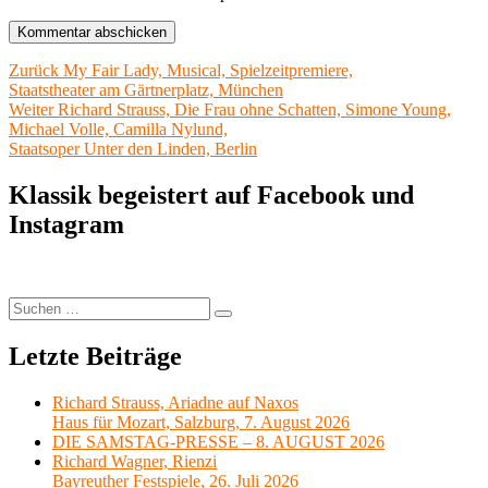
Beitragsnavigation
Vorheriger
Zurück
My Fair Lady, Musical, Spielzeitpremiere,
Beitrag:
Staatstheater am Gärtnerplatz, München
Nächster
Weiter
Richard Strauss, Die Frau ohne Schatten, Simone Young,
Beitrag:
Michael Volle, Camilla Nylund,
Staatsoper Unter den Linden, Berlin
Klassik begeistert auf Facebook und
Instagram
Suchen
Suchen
nach:
Letzte Beiträge
Richard Strauss, Ariadne auf Naxos
Haus für Mozart, Salzburg, 7. August 2026
DIE SAMSTAG-PRESSE – 8. AUGUST 2026
Richard Wagner, Rienzi
Bayreuther Festspiele, 26. Juli 2026