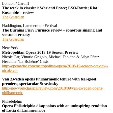
London / Cardiff
The week in classical: War and Peace; LSO/Rattle; Riot
Ensemble – review
The Guardian
Haddington, Lammermuir Festival
The Burning Fiery Furnace review – sonorous singing and
sensuous ecstasy
The Guardian
New York
Metropolitan Opera 2018-19 Season Preview
Nicole Car, Vittorio Grigolo, Michael Fabiano & Ailyn Pérez
Headline “La Bohème’ Casts
http://operawire.com/metropolitan-opera-2018-19-season-preview-
nicole-car
Van Zweden opens Philharmonic tenure with feel-good
premiere, spectacular Stravinsky
http://newyorkclassicalreview.com/2018/09/van-zweden-opens-
philharmonic
Philadelphia
Opera Philadelphia disappoints with an uninspiring rendition
of Lucia di Lammermoor