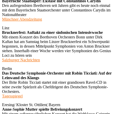
Bayerische Staatsoper: Ekstase mit Constantinos Carydis
Den aufregendsten Beethoven seit Jahren gibt es heute noch einmal
mit dem Bayerischen Staatsorchester unter Constantinos Carydis im
Nationaltheater
Münchner Abendzeitung
Linz
Brucknerfest: Auftakt zu einer sinfonischen Intensivwoche
Mit einem Konzert des Beethoven Orchesters Bonn unter Dirk
Kaftan hat am Samstag beim Linzer Brucknerfest ein Schwerpunkt
begonnen, in dessen Mittelpunkt Symphonien von Anton Bruckner
stehen. Innerhalb einer Woche werden vier Symphonien des Genius
Loci zu hören sein
Salzburger Nachrichten
Berlin
Das Deutsche Symphonie-Orchester mit Robin Ticciati: Auf der
Leinwand des Klangs
Der Brite Robin Ticciati startet mit einer grandiosen Ravel-CD in
seine zweite Spielzeit als Chefdirigent des Deutschen Symphonie-
Orchesters.
Tagesspiegel
Eresing/ Kloster St. Ottilien( Bayern
Anne-Sophie Mutter spielte Befreiungskonzert
Mit einem außergewöhnlichen Konzert hat die Weltklasse-Geigerin