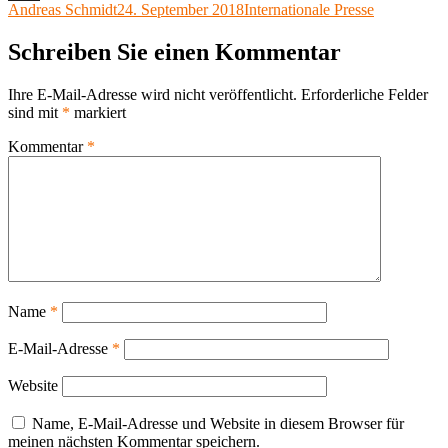
Autor
Veröffentlicht
Kategorien
Andreas Schmidt
24. September 2018
Internationale Presse
X
am
Schreiben Sie einen Kommentar
Ihre E-Mail-Adresse wird nicht veröffentlicht.
Erforderliche Felder
sind mit
*
markiert
Kommentar
*
Name
*
E-Mail-Adresse
*
Website
Name, E-Mail-Adresse und Website in diesem Browser für
meinen nächsten Kommentar speichern.