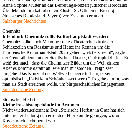
Anne-Sophie Mutter an das Befreiungskonzert jüdischer Holocaust-
Überlebender im katholischen Kloster St. Ottilien in Eresing
(deutsches Bundesland Bayern) vor 73 Jahren erinnert
Salzburger Nachrichten
Chemnitz
Intendant: Chemnitz sollte Kulturhauptstadt werden
Chemnitz sollte nach Meinung seines Theaterchefs trotz der
Schlagzeilen um Rassismus und Hetze ins Rennen um die
Europäische Kulturhauptstadt 2025 gehen. „Jetzt erst recht“, sagte
der Generalintendant der Städtischen Theater, Christoph Dittrich. Er
weiß demnach, dass die Chemnitzer Bilder um die Welt gingen.
Aber es komme darauf an, wie man mit solchen Ereignissen
umgehe. Das Konzept des Wettwerbs begeistert ihn, er sei
optimistisch. „Es ist kein Schönheitswettwerb.“ Es gehe darum, was
man als Stadt erreichen wolle, um bürgerschaftliches Engagement.
Sueddeutsche Zeitung
Steirischer Herbst
Kleine Faschistengebäude im Brunnen
Nicht wiederzuerkennen: Der „Steirische Herbst“ in Graz hat sich
unter neuer Leitung neu erfunden. Hier könnte gelingen, wofür
Kassel noch nicht bereit war.
Sueddeutsche Zeitung