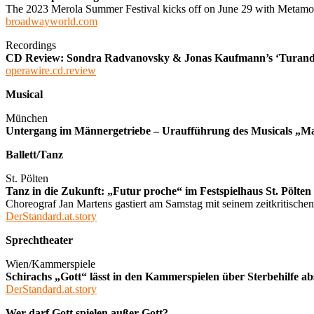
The 2023 Merola Summer Festival kicks off on June 29 with Metamo
broadwayworld.com
Recordings
CD Review: Sondra Radvanovsky & Jonas Kaufmann’s ‘Turand
operawire.cd.review
Musical
München
Untergang im Männergetriebe – Uraufführung des Mus
Ballett/Tanz
St. Pölten
Tanz in die Zukunft: „Futur proche“ im Festspielhaus St. Pölten
Choreograf Jan Martens gastiert am Samstag mit seinem zeitkritischen
DerStandard.at.story
Sprechtheater
Wien/Kammerspiele
Schirachs „Gott“ lässt in den Kammerspielen über Sterbehilfe a
DerStandard.at.story
Wer darf Gott spielen außer Gott?