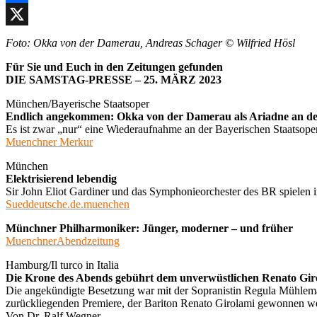
Facebook
X
Foto: Okka von der Damerau, Andreas Schager © Wilfried Hösl
Für Sie und Euch in den Zeitungen gefunden
DIE SAMSTAG-PRESSE – 25. MÄRZ 2023
München/Bayerische Staatsoper
Endlich angekommen: Okka von der Damerau als Ariadne an der
Es ist zwar „nur“ eine Wiederaufnahme an der Bayerischen Staatsoper,
Muenchner Merkur
München
Elektrisierend lebendig
Sir John Eliot Gardiner und das Symphonieorchester des BR spielen 
Sueddeutsche.de.muenchen
Münchner Philharmoniker: Jünger, moderner –
MuenchnerAbendzeitung
Hamburg/Il turco in Italia
Die Krone des Abends gebührt dem unverwüstlichen Renato Gir
Die angekündigte Besetzung war mit der Sopranistin Regula Mühlemann
zurückliegenden Premiere, der Bariton Renato Girolami gewonnen wer
Von Dr. Ralf Wegner