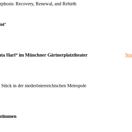
rphosis: Recovery, Renewal, and Rebirth
ot’
icals „Mata Hari“ im Münchner Gärtnerplatztheater
Neu
 Stück in der niederösterreichischen Metropole
bstimmen