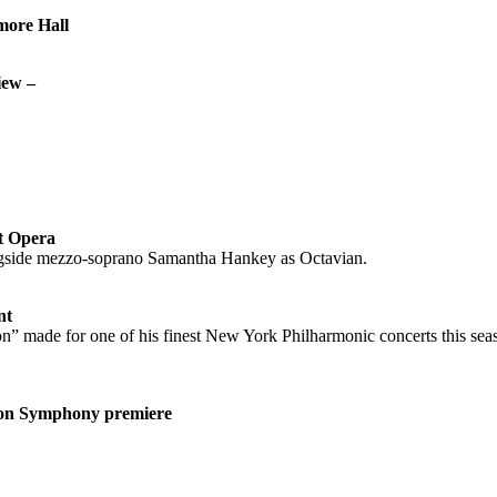
more Hall
iew –
t Opera
ongside mezzo-soprano Samantha Hankey as Octavian.
nt
” made for one of his finest New York Philharmonic concerts this sea
ston Symphony premiere