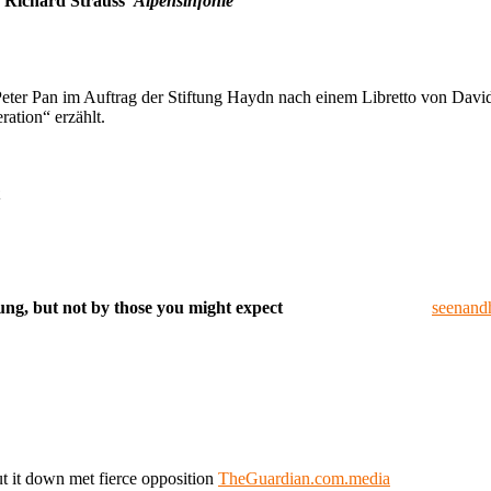
d Richard Strauss’
Alpensinfonie
Peter Pan im Auftrag der Stiftung Haydn nach einem Libretto von Davi
ration“ erzählt.
lendidly sung, but not by those you might expect
seenandh
t it down met fierce opposition
TheGuardian.com.media