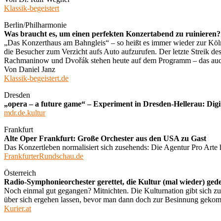
Klassik-begeistert
Berlin/Philharmonie
Was braucht es, um einen perfekten Konzertabend zu ruinieren?
„Das Konzerthaus am Bahngleis“ – so heißt es immer wieder zur Köl
die Besucher zum Verzicht aufs Auto aufzurufen. Der letzte Streik 
Rachmaninow und Dvořák stehen heute auf dem Programm – das auch
Von Daniel Janz
Klassik-begeistert.de
Dresden
„opera – a future game“ – Experiment in Dresden-Hellerau: Di
mdr.de.kultur
Frankfurt
Alte Oper Frankfurt: Große Orchester aus den USA zu Gast
Das Konzertleben normalisiert sich zusehends: Die Agentur Pro Arte 
FrankfurterRundschau.de
Österreich
Radio-Symphonieorchester gerettet, die Kultur (mal wieder) ged
Noch einmal gut gegangen? Mitnichten. Die Kulturnation gibt sich z
über sich ergehen lassen, bevor man dann doch zur Besinnung gekom
Kurier.at