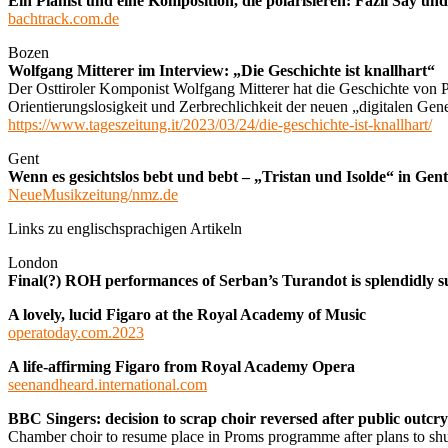
Ein Pianist und eine Komposition, die polarisieren: Fazıl Say un
bachtrack.com.de
Bozen
Wolfgang Mitterer im Interview: „Die Geschichte ist knallhart“
Der Osttiroler Komponist Wolfgang Mitterer hat die Geschichte von 
Orientierungslosigkeit und Zerbrechlichkeit der neuen „digitalen Gene
https://www.tageszeitung.it/2023/03/24/die-geschichte-ist-knallhart/
Gent
Wenn es gesichtslos bebt und bebt – „Tristan und Isolde“ in Gent
NeueMusikzeitung/nmz.de
Links zu englischsprachigen Artikeln
London
Final(?) ROH performances of Serban’s Turandot is sp
A lovely, lucid Figaro at the Royal Academy of Music
operatoday.com.2023
A life-affirming Figaro from Royal Academy Opera
seenandheard.international.com
BBC Singers: decision to scrap choir reversed after public outcry
Chamber choir to resume place in Proms programme after plans to shu