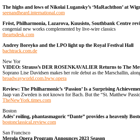
The highs and lows of Nikolai Lugansky’s ‘MaRachthon’ at Wig
seenandheard.international.com
Fröst, Philharmonia, Lazarova, Kuusisto, Southbank Centre rev
congenial new works complemented by live-wire classics
theartsdesk.com
Andrey Boreyko and the LPO light up the Royal Festival Hall
bachtrack.com.de
New Yor
VIDEO: Strauss’s DER ROSENKAVALIER Returns to The Me
Soprano Lise Davidsen makes her role debut as the Marschallin, al
broadwayworld.com.bww.opera
Review: The Philharmonic’s ‘Passion’ Is a Surprising Achieveme
Jaap van Zweden is not known for Bach. But the “St. Matthew Passion
TheNewYork.times.com
Boston
Adès’ roiling, phantasmagoric “Dante” provides a heavenly Bo
bostonclassical.review.com
San Francisco
Merola Opera Program Announces 2023 Season