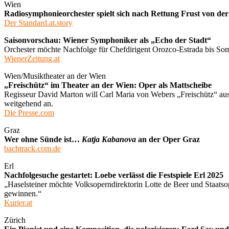
Wien
Radiosymphonieorchester spielt sich nach Rettung Frust von der
Der Standard.at.story
Saisonvorschau: Wiener Symphoniker als „Echo der Stadt“
Orchester möchte Nachfolge für Chefdirigent Orozco-Estrada bis Som
WienerZeitung.at
Wien/Musiktheater an der Wien
„Freischütz“ im Theater an der Wien: Oper als Mattscheibe
Regisseur David Marton will Carl Maria von Webers „Freischütz“ aus S
weitgehend an.
Die Presse.com
Graz
Wer ohne Sünde ist…
Katja Kabanova
an der Oper Graz
bachtrack.com.de
Erl
Nachfolgesuche gestartet: Loebe verlässt die Festspiele Erl 2025
„Haselsteiner möchte Volksoperndirektorin Lotte de Beer und Staatso
gewinnen.“
Kurier.at
Zürich