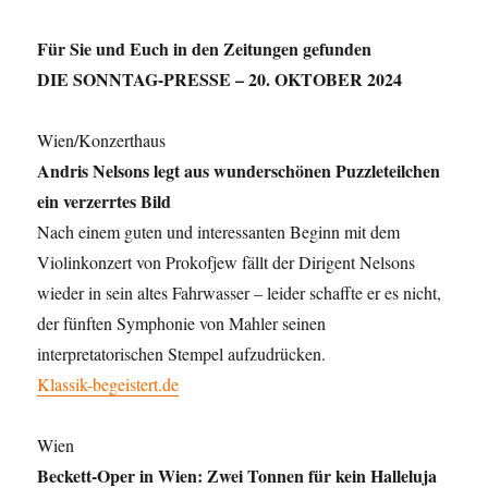
c
Für Sie und Euch in den Zeitungen gefunden
e
DIE SONNTAG-PRESSE – 20. OKTOBER 2024
b
o
Wien/Konzerthaus
o
Andris Nelsons legt aus wunderschönen Puzzleteilchen
k
ein verzerrtes Bild
Nach einem guten und interessanten Beginn mit dem
Violinkonzert von Prokofjew fällt der Dirigent Nelsons
wieder in sein altes Fahrwasser – leider schaffte er es nicht,
der fünften Symphonie von Mahler seinen
interpretatorischen Stempel aufzudrücken.
Klassik-begeistert.de
Wien
Beckett-Oper in Wien: Zwei Tonnen für kein Halleluja