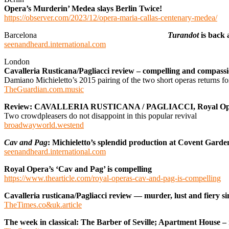
Opera’s Murderin’ Medea slays Berlin Twice!
https://observer.com/2023/12/opera-maria-callas-centenary-medea/
Barcelona
Turandot
is back 
seenandheard.international.com
London
Cavalleria Rusticana/Pagliacci review – compelling and compassi
Damiano Michieletto’s 2015 pairing of the two short operas returns for
TheGuardian.com.music
Review: CAVALLERIA RUSTICANA / PAGLIACCI, Royal Op
Two crowdpleasers do not disappoint in this popular revival
broadwayworld.westend
Cav and Pag
: Michieletto’s splendid production at Covent Garden
seenandheard.international.com
Royal Opera’s ‘Cav and Pag’ is compelling
https://www.thearticle.com/royal-operas-cav-and-pag-is-compelling
Cavalleria rusticana/Pagliacci review — murder, lust and fiery s
TheTimes.co&uk.article
The week in classical: The Barber of Seville; Apartment House –