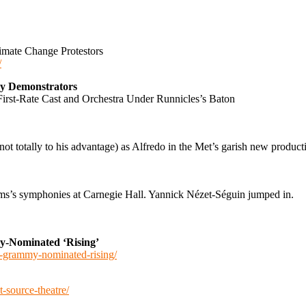
mate Change Protestors
/
y Demonstrators
rst-Rate Cast and Orchestra Under Runnicles’s Baton
ot totally to his advantage) as Alfredo in the Met’s garish new produc
ahms’s symphonies at Carnegie Hall. Yannick Nézet-Séguin jumped in.
y-Nominated ‘Rising’
is-grammy-nominated-rising/
-source-theatre/