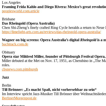
Los Angeles
Framing Frida Kahlo and Diego Rivera: Mexico’s great revolutio
peoplesworld.com.article
Brisbane
Das Rheingold (Opera Australia)
Chen Shi-Zheng’s finely crafted Ring Cycle heralds a return to Neue
https://limelight-arts.com.au/reviews/das-rheingold-opera-australia/
Wagner on big screens: Opera Australia’s digital
Rheingold
is a 
bachtrack.com.de
Obituary
Opera star Mildred Miller, founder of Pittsburgh Festival Opera, 
Miller debuted at the Met on Nov. 17, 1951, as Cherubino in „The Mar
roles.
cbsnews.com.pittsburgh
Jazz
Berlin
Till Brönner: „Es macht Spaß, nicht vorhersehbar zu sein“
Im Interview spricht Jazz-Musiker Till Brönner über Weihnachtslieder,
BerlinerMorgenpost.de