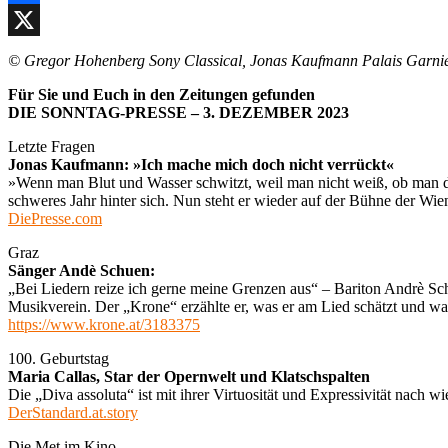
Facebook
X
© Gregor Hohenberg Sony Classical, Jonas Kaufmann Palais Garnie
Für Sie und Euch in den Zeitungen gefunden
DIE SONNTAG-PRESSE – 3. DEZEMBER 2023
Letzte Fragen
Jonas Kaufmann: »Ich mache mich doch nicht verrückt«
»Wenn man Blut und Wasser schwitzt, weil man nicht weiß, ob man den
schweres Jahr hinter sich. Nun steht er wieder auf der Bühne der Wien
DiePresse.com
Graz
Sänger Andè Schuen:
„Bei Liedern reize ich gerne meine Grenzen aus“ – Bariton Andrè Schu
Musikverein. Der „Krone“ erzählte er, was er am Lied schätzt und war
https://www.krone.at/3183375
100. Geburtstag
Maria Callas, Star der Opernwelt und Klatschspalten
Die „Diva assoluta“ ist mit ihrer Virtuosität und Expressivität nach 
DerStandard.at.story
Die Met im Kino