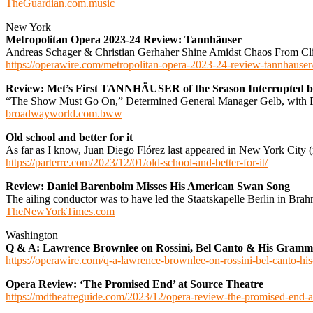
TheGuardian.com.music
New York
Metropolitan Opera 2023-24 Review: Tannhäuser
Andreas Schager & Christian Gerhaher Shine Amidst Chaos From Cli
https://operawire.com/metropolitan-opera-2023-24-review-tannhauser
Review: Met’s First TANNHÄUSER of the Season Interrupted b
“The Show Must Go On,” Determined General Manager Gelb, with Fi
broadwayworld.com.bww
Old school and better for it
As far as I know, Juan Diego Flórez last appeared in New York City (n
https://parterre.com/2023/12/01/old-school-and-better-for-it/
Review: Daniel Barenboim Misses His American Swan Song
The ailing conductor was to have led the Staatskapelle Berlin in Br
TheNewYorkTimes.com
Washington
Q & A: Lawrence Brownlee on Rossini, Bel Canto & His Gramm
https://operawire.com/q-a-lawrence-brownlee-on-rossini-bel-canto-h
Opera Review: ‘The Promised End’ at Source Theatre
https://mdtheatreguide.com/2023/12/opera-review-the-promised-end-at