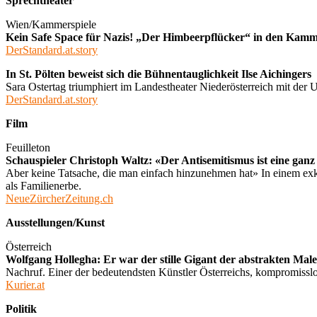
Sprechtheater
Wien/Kammerspiele
Kein Safe Space für Nazis! „Der Himbeerpflücker“ in den Kamm
DerStandard.at.story
In St. Pölten beweist sich die Bühnentauglichkeit Ilse Aichingers
Sara Ostertag triumphiert im Landestheater Niederösterreich mit de
DerStandard.at.story
Film
Feuilleton
Schauspieler Christoph Waltz: «Der Antisemitismus ist eine ganz ti
Aber keine Tatsache, die man einfach hinzunehmen hat» In einem exk
als Familienerbe.
NeueZürcherZeitung.ch
Ausstellungen/Kunst
Österreich
Wolfgang Hollegha: Er war der stille Gigant der abstrakten Male
Nachruf. Einer der bedeutendsten Künstler Österreichs, kompromisslo
Kurier.at
Politik