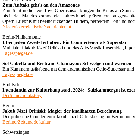
Zum Auftakt geht’s an den Amazonas
Zum Start in die neue Live-Opernsaison bringen die Kinos am Samst
bis in den Mai des kommenden Jahres hinein präsentieren ausgewähl
Opern-Erlebnis mit beeindruckenden Bildern, perfektem Ton und hö
NiederösterreichischeNachrichten.at
Berlin/Philharmonie
Über jeden Zweifel erhaben: Ein Countertenor als Superstar
Multitalent Jakub Józef Orliński und das Alte-Musik Ensemble „Il 
Tagesspiegel.de
Sol Gabetta und Bertrand Chamayou: Schwelgen und wärmen
Ein Kammermusikabend mit dem argentinischen Cello-Superstar und de
Tagesspiegel.de
Bad Ischl
Intendantin zur Kulturhauptstadt 2024: „Salzkammergut ist exe
DerStandard.at.story
Berlin
Jakub Józef Orliński: Magier der knallharten Berechnung
Der polnische Countertenor Jakub Józef Orliński singt in Berlin und v
BerlinerZeitung.de.kultur
Schwetzingen