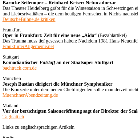
Barocke Seifenoper – Reinhard Keiser: Nebucadnezar
Das Theater Heidelberg gräbt für die Wintersaison in Schwetzingen e
und Liebesrivalitäten – die dem heutigen Fernsehen in Nichts nachste
DeutscheBühne.de.kritiken
Frankfurt
Oper in Frankfurt: Zeit für eine neue „Aida“
(Bezahlartikel)
Das Trauma muss tief gesessen haben: Nachdem 1981 Hans Neuenfels da
FrankfurterAllgemeine.net
Stuttgart
Komödiantischer
Falstaff
an der Staatsoper Stuttgart
bachtrack.com.de
München
Joseph Bastian dirigiert die Münchner Symphoniker
Die Konzerte unter dem neuen Chefdirigenten sollte man derzeit nich
MuenchnerAbendzeitung.de
Mailand
Vor der berüchtigten Saisoneröffnung sagt der Direktor der Scala
Tagblatt.ch
Links zu englischsprachigen Artikeln
Berlin