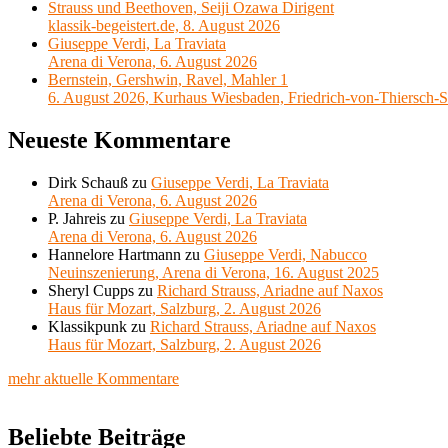
Strauss und Beethoven, Seiji Ozawa Dirigent
klassik-begeistert.de, 8. August 2026
Giuseppe Verdi, La Traviata
Arena di Verona, 6. August 2026
Bernstein, Gershwin, Ravel, Mahler 1
6. August 2026, Kurhaus Wiesbaden, Friedrich-von-Thiersch-S
Neueste Kommentare
Dirk Schauß
zu
Giuseppe Verdi, La Traviata
Arena di Verona, 6. August 2026
P. Jahreis
zu
Giuseppe Verdi, La Traviata
Arena di Verona, 6. August 2026
Hannelore Hartmann
zu
Giuseppe Verdi, Nabucco
Neuinszenierung, Arena di Verona, 16. August 2025
Sheryl Cupps
zu
Richard Strauss, Ariadne auf Naxos
Haus für Mozart, Salzburg, 2. August 2026
Klassikpunk
zu
Richard Strauss, Ariadne auf Naxos
Haus für Mozart, Salzburg, 2. August 2026
mehr aktuelle Kommentare
Beliebte Beiträge