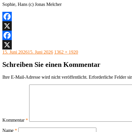
Sophie, Hans (c) Jonas Melcher
Facebook
X
Facebook
Veröffentlicht
Originalgröße
15. Juni 2026
15. Juni 2026
1362 × 1920
X
am
Schreiben Sie einen Kommentar
Ihre E-Mail-Adresse wird nicht veröffentlicht.
Erforderliche Felder si
Kommentar
*
Name
*