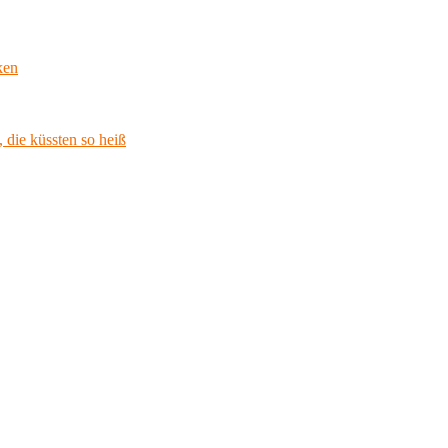
ken
 die küssten so heiß