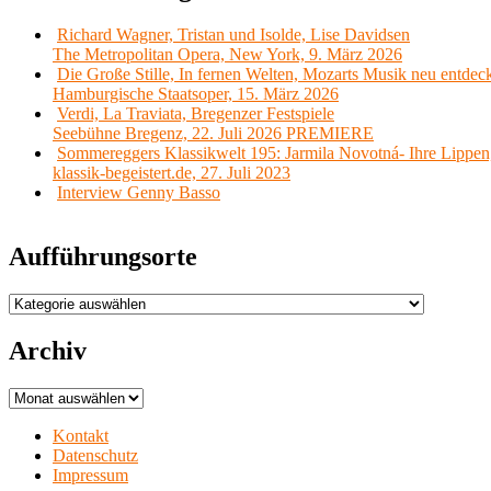
Richard Wagner, Tristan und Isolde, Lise Davidsen
The Metropolitan Opera, New York, 9. März 2026
Die Große Stille, In fernen Welten, Mozarts Musik neu entdec
Hamburgische Staatsoper, 15. März 2026
Verdi, La Traviata, Bregenzer Festspiele
Seebühne Bregenz, 22. Juli 2026 PREMIERE
Sommereggers Klassikwelt 195: Jarmila Novotná- Ihre Lippen,
klassik-begeistert.de, 27. Juli 2023
Interview Genny Basso
Aufführungsorte
Aufführungsorte
Archiv
Archiv
Kontakt
Datenschutz
Impressum