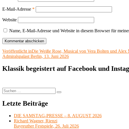
E-Mail-Adresse
*
Website
Name, E-Mail-Adresse und Website in diesem Browser für meine
Beitragsnavigation
Veröffentlicht in
Die Weiße Rose, Musical von Vera Bolten und Alex 
Admiralspalast Berlin, 13. Juni 2026
Klassik begeistert auf Facebook und Inst
Suchen
Suchen
nach:
Letzte Beiträge
DIE SAMSTAG-PRESSE – 8. AUGUST 2026
Richard Wagner, Rienzi
Bayreuther Festspiele, 26. Juli 2026