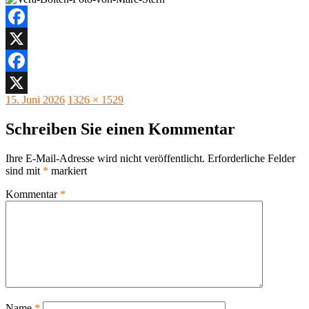
Facebook
X
Facebook
Veröffentlicht
Originalgröße
15. Juni 2026
1326 × 1529
X
am
Schreiben Sie einen Kommentar
Ihre E-Mail-Adresse wird nicht veröffentlicht.
Erforderliche Felder
sind mit
*
markiert
Kommentar
*
Name
*