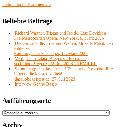
mehr aktuelle Kommentare
Beliebte Beiträge
Richard Wagner, Tristan und Isolde, Lise Davidsen
The Metropolitan Opera, New York, 9. März 2026
Die Große Stille, In fernen Welten, Mozarts Musik neu
entdecken
Hamburgische Staatsoper, 15. März 2026
Verdi, La Traviata, Bregenzer Festspiele
Seebühne Bregenz, 22. Juli 2026 PREMIERE
Sommereggers Klassikwelt 195: Jarmila Novotná- Ihre
Lippen, die küssten so heiß
klassik-begeistert.de, 27. Juli 2023
Interview Genny Basso
Aufführungsorte
Aufführungsorte
Archiv