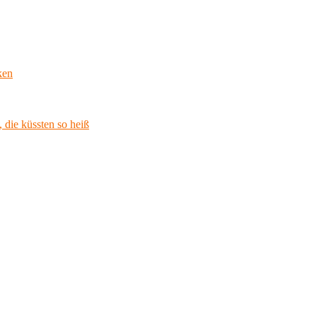
ken
 die küssten so heiß