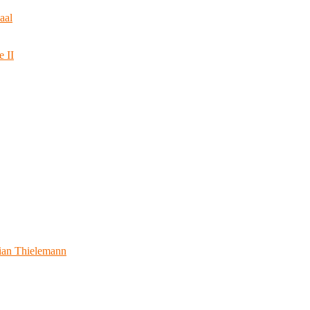
aal
e II
ian Thielemann