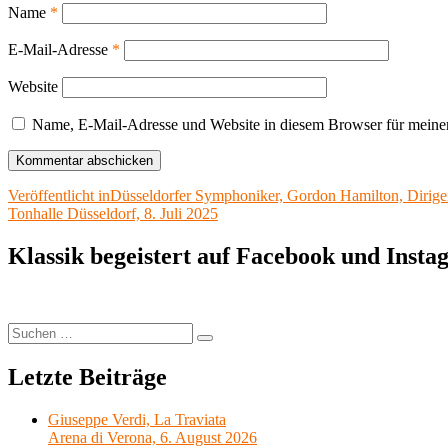
Name
*
E-Mail-Adresse
*
Website
Name, E-Mail-Adresse und Website in diesem Browser für meine
Beitragsnavigation
Veröffentlicht in
Düsseldorfer Symphoniker, Gordon Hamilton, Dirige
Tonhalle Düsseldorf, 8. Juli 2025
Klassik begeistert auf Facebook und Inst
Suchen
Suchen
nach:
Letzte Beiträge
Giuseppe Verdi, La Traviata
Arena di Verona, 6. August 2026