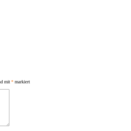
nd mit
*
markiert