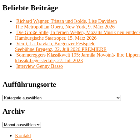
Beliebte Beiträge
Richard Wagner, Tristan und Isolde, Lise Davidsen
The Metropolitan Opera, New York, 9. März 2026
Die Große Stille, In fernen Welten, Mozarts Musik neu entdec
Hamburgische Staatsoper, 15. März 2026
Verdi, La Traviata, Bregenzer Festspiele
Seebühne Bregenz, 22. Juli 2026 PREMIERE
Sommereggers Klassikwelt 195: Jarmila Novotná- Ihre Lippen,
klassik-begeistert.de, 27. Juli 2023
Interview Genny Basso
Aufführungsorte
Aufführungsorte
Archiv
Archiv
Kontakt