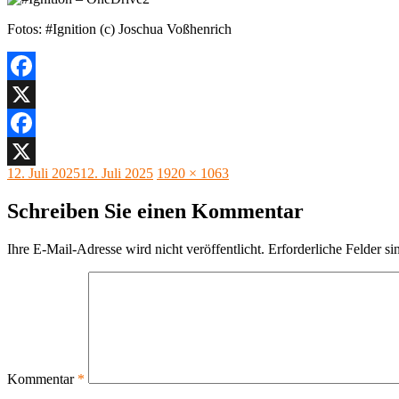
Fotos: #Ignition (c) Joschua Voßhenrich
Facebook
X
Facebook
Veröffentlicht
Originalgröße
12. Juli 2025
12. Juli 2025
1920 × 1063
X
am
Schreiben Sie einen Kommentar
Ihre E-Mail-Adresse wird nicht veröffentlicht.
Erforderliche Felder si
Kommentar
*