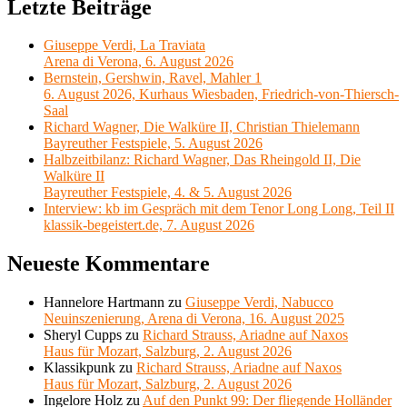
Letzte Beiträge
Giuseppe Verdi, La Traviata
Arena di Verona, 6. August 2026
Bernstein, Gershwin, Ravel, Mahler 1
6. August 2026, Kurhaus Wiesbaden, Friedrich-von-Thiersch-
Saal
Richard Wagner, Die Walküre II, Christian Thielemann
Bayreuther Festspiele, 5. August 2026
Halbzeitbilanz: Richard Wagner, Das Rheingold II, Die
Walküre II
Bayreuther Festspiele, 4. & 5. August 2026
Interview: kb im Gespräch mit dem Tenor Long Long, Teil II
klassik-begeistert.de, 7. August 2026
Neueste Kommentare
Hannelore Hartmann
zu
Giuseppe Verdi, Nabucco
Neuinszenierung, Arena di Verona, 16. August 2025
Sheryl Cupps
zu
Richard Strauss, Ariadne auf Naxos
Haus für Mozart, Salzburg, 2. August 2026
Klassikpunk
zu
Richard Strauss, Ariadne auf Naxos
Haus für Mozart, Salzburg, 2. August 2026
Ingelore Holz
zu
Auf den Punkt 99: Der fliegende Holländer