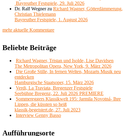
Bayreuther Festspiele, 29. Juli 2026
Dr. Ralf Wegner
zu
Richard Wagner, Götterdämmerung,
Christian Thielemann
Bayreuther Festspiele, 1. August 2026
mehr aktuelle Kommentare
Beliebte Beiträge
Richard Wagner, Tristan und Isolde, Lise Davidsen
The Metropolitan Opera, New York, 9. März 2026
Die Große Stille, In fernen Welten, Mozarts Musik neu
entdecken
Hamburgische Staatsoper, 15. März 2026
Verdi, La Traviata, Bregenzer Festspiele
Seebühne Bregenz, 22. Juli 2026 PREMIERE
Sommereggers Klassikwelt 195: Jarmila Novotná- Ihre
Lippen, die küssten so heiß
klassik-begeistert.de, 27. Juli 2023
Interview Genny Basso
Aufführungsorte