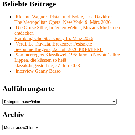
Beliebte Beiträge
Richard Wagner, Tristan und Isolde, Lise Davidsen
The Metropolitan Opera, New York, 9. März 2026
Die Große Stille, In fernen Welten, Mozarts Musik neu
entdecken
Hamburgische Staatsoper, 15. März 2026
Verdi, La Traviata, Bregenzer Festspiele
Seebühne Bregenz, 22. Juli 2026 PREMIERE
Sommereggers Klassikwelt 195: Jarmila Novotná- Ihre
Lippen, die küssten so heiß
klassik-begeistert.de, 27. Juli 2023
Interview Genny Basso
Aufführungsorte
Aufführungsorte
Archiv
Archiv