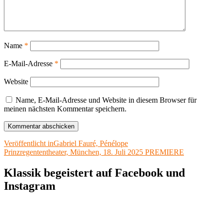
Name
*
E-Mail-Adresse
*
Website
Name, E-Mail-Adresse und Website in diesem Browser für
meinen nächsten Kommentar speichern.
Beitragsnavigation
Veröffentlicht in
Gabriel Fauré, Pénélope
Prinzregententheater, München, 18. Juli 2025 PREMIERE
Klassik begeistert auf Facebook und
Instagram