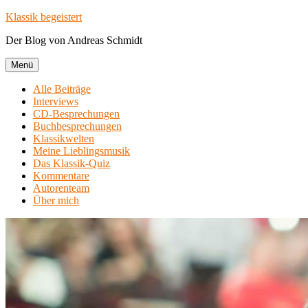
Zum
Klassik begeistert
Inhalt
Der Blog von Andreas Schmidt
springen
Menü
Alle Beiträge
Interviews
CD-Besprechungen
Buchbesprechungen
Klassikwelten
Meine Lieblingsmusik
Das Klassik-Quiz
Kommentare
Autorenteam
Über mich