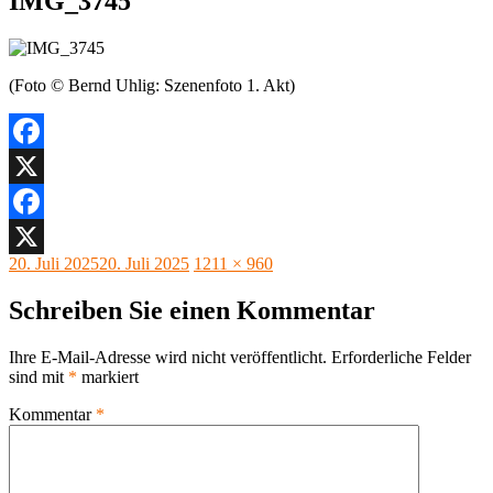
IMG_3745
(Foto © Bernd Uhlig: Szenenfoto 1. Akt)
Facebook
X
Facebook
Veröffentlicht
Originalgröße
20. Juli 2025
20. Juli 2025
1211 × 960
X
am
Schreiben Sie einen Kommentar
Ihre E-Mail-Adresse wird nicht veröffentlicht.
Erforderliche Felder
sind mit
*
markiert
Kommentar
*