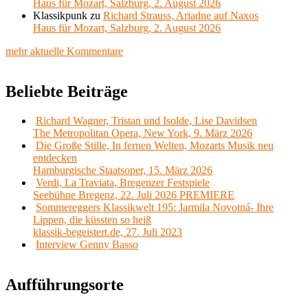
Haus für Mozart, Salzburg, 2. August 2026
Klassikpunk
zu
Richard Strauss, Ariadne auf Naxos
Haus für Mozart, Salzburg, 2. August 2026
mehr aktuelle Kommentare
Beliebte Beiträge
Richard Wagner, Tristan und Isolde, Lise Davidsen
The Metropolitan Opera, New York, 9. März 2026
Die Große Stille, In fernen Welten, Mozarts Musik neu
entdecken
Hamburgische Staatsoper, 15. März 2026
Verdi, La Traviata, Bregenzer Festspiele
Seebühne Bregenz, 22. Juli 2026 PREMIERE
Sommereggers Klassikwelt 195: Jarmila Novotná- Ihre
Lippen, die küssten so heiß
klassik-begeistert.de, 27. Juli 2023
Interview Genny Basso
Aufführungsorte