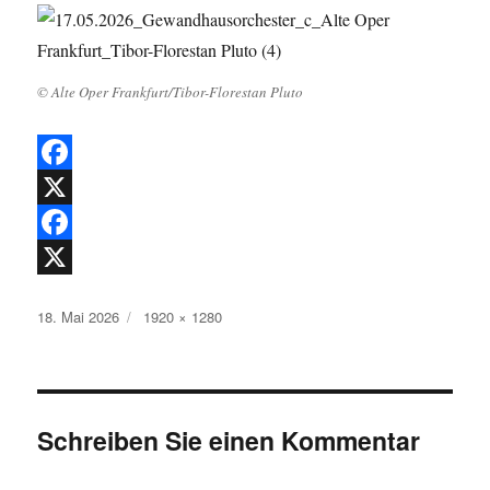
© Alte Oper Frankfurt/Tibor-Florestan Pluto
F
a
X
c
F
e
a
X
Veröffentlicht
Originalgröße
18. Mai 2026
1920 × 1280
b
c
am
o
e
o
b
k
o
Schreiben Sie einen Kommentar
o