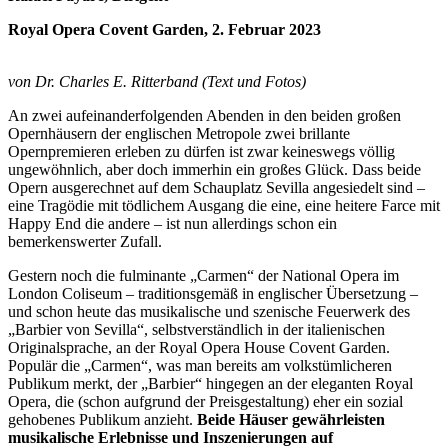
Royal Opera Covent Garden, 2. Februar 2023
von Dr. Charles E. Ritterband (Text und Fotos)
An zwei aufeinanderfolgenden Abenden in den beiden großen
Opernhäusern der englischen Metropole zwei brillante
Opernpremieren erleben zu dürfen ist zwar keineswegs völlig
ungewöhnlich, aber doch immerhin ein großes Glück. Dass beide
Opern ausgerechnet auf dem Schauplatz Sevilla angesiedelt sind –
eine Tragödie mit tödlichem Ausgang die eine, eine heitere Farce mit
Happy End die andere – ist nun allerdings schon ein
bemerkenswerter Zufall.
Gestern noch die fulminante „Carmen“ der National Opera im
London Coliseum – traditionsgemäß in englischer Übersetzung –
und schon heute das musikalische und szenische Feuerwerk des
„Barbier von Sevilla“, selbstverständlich in der italienischen
Originalsprache, an der Royal Opera House Covent Garden.
Populär die „Carmen“, was man bereits am volkstümlicheren
Publikum merkt, der „Barbier“ hingegen an der eleganten Royal
Opera, die (schon aufgrund der Preisgestaltung) eher ein sozial
gehobenes Publikum anzieht.
Beide Häuser gewährleisten
musikalische Erlebnisse und Inszenierungen auf