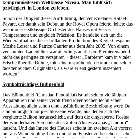
kompromisslosem Weltklasse-Niveau. Man fühlt sich
privilegiert, in London zu leben.
Schon der Dirigent dieser Aufführung, der Venezuelaner Rafael
Payare, der damit sein Debut an der Royal Opera feierte, leitete das
wie immer erstklassige Orchester des Hauses mit Verve,
Temperament und zugleich Präzision. Es handelte sich um die
Wiederaufnahme dieser brillanten Produktion des Regie-Gespanns
Moshe Leiser und Patrice Caurier aus dem Jahr 2005. Von einem
verstaubten Ladenhüter war allerdings an diesem Premierenabend
nicht das geringste zu verspüren – dieser „Barbiere“ kam in vitaler
Frische über die Bühne, mit seinem sprühenden Humor und seiner
facettenreichen Originalität, als wäre er erst gestern inszeniert
worden!
Symbolträchtiges Bühnenbild
Das Bühnenbild (Christian Fenouillat) ist mit seinen vielfältigen
Apparaturen und seiner verblüffend ideenreichen technischen
Ausstattung allein schon eine ausführliche Beschreibung wert: Da
sind anfänglich nur geschlossene Wände, aus denen sich der
vergitterte Balkon herausschiebt, auf dem die eingesperrte Rosina
der wunderbaren Serenade des Grafen Almaviva alias „Lindoro“
lauscht. Und das Innere des Hauses scheint im zweiten Akt vorerst
nur aus Wänden ohne Türen und ohne Fenster zu bestehen – sehr