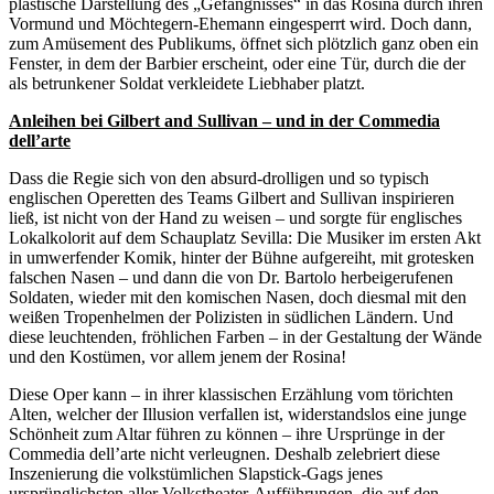
plastische Darstellung des „Gefängnisses“ in das Rosina durch ihren
Vormund und Möchtegern-Ehemann eingesperrt wird. Doch dann,
zum Amüsement des Publikums, öffnet sich plötzlich ganz oben ein
Fenster, in dem der Barbier erscheint, oder eine Tür, durch die der
als betrunkener Soldat verkleidete Liebhaber platzt.
Anleihen bei Gilbert and Sullivan – und in der Commedia
dell’arte
Dass die Regie sich von den absurd-drolligen und so typisch
englischen Operetten des Teams Gilbert and Sullivan inspirieren
ließ, ist nicht von der Hand zu weisen – und sorgte für englisches
Lokalkolorit auf dem Schauplatz Sevilla: Die Musiker im ersten Akt
in umwerfender Komik, hinter der Bühne aufgereiht, mit grotesken
falschen Nasen – und dann die von Dr. Bartolo herbeigerufenen
Soldaten, wieder mit den komischen Nasen, doch diesmal mit den
weißen Tropenhelmen der Polizisten in südlichen Ländern. Und
diese leuchtenden, fröhlichen Farben – in der Gestaltung der Wände
und den Kostümen, vor allem jenem der Rosina!
Diese Oper kann – in ihrer klassischen Erzählung vom törichten
Alten, welcher der Illusion verfallen ist, widerstandslos eine junge
Schönheit zum Altar führen zu können – ihre Ursprünge in der
Commedia dell’arte nicht verleugnen. Deshalb zelebriert diese
Inszenierung die volkstümlichen Slapstick-Gags jenes
ursprünglichsten aller Volkstheater-Aufführungen, die auf den