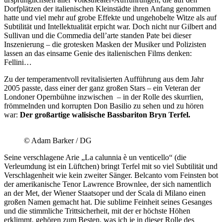
Dorfplätzen der italienischen Kleinstädte ihren Anfang genommen
hatte und viel mehr auf grobe Effekte und ungehobelte Witze als auf
Subtilität und Intellektualität erpicht war. Doch nicht nur Gilbert and
Sullivan und die Commedia dell’arte standen Pate bei dieser
Inszenierung – die grotesken Masken der Musiker und Polizisten
lassen an das einsame Genie des italienischen Films denken:
Fellini…
Zu der temperamentvoll revitalisierten Aufführung aus dem Jahr
2005 passte, dass einer der ganz großen Stars – ein Veteran der
Londoner Opernbühne inzwischen – in der Rolle des skurrlien,
frömmelnden und korrupten Don Basilio zu sehen und zu hören
war:
Der großartige walisische Bassbariton Bryn Terfel.
© Adam Barker / DG
Seine verschlagene Arie „La calunnia è un venticello“ (die
Verleumdung ist ein Lüftchen) bringt Terfel mit so viel Subtilität und
Verschlagenheit wie kein zweiter Sänger. Belcanto vom Feinsten bot
der amerikanische Tenor Lawrence Brownlee, der sich namentlich
an der Met, der Wiener Staatsoper und der Scala di Milano einen
großen Namen gemacht hat. Die sublime Feinheit seines Gesanges
und die stimmliche Trittsicherheit, mit der er höchste Höhen
erklimmt, gehören zum Besten, was ich je in dieser Rolle des