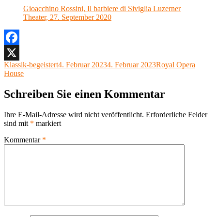
Gioacchino Rossini, Il barbiere di Siviglia Luzerner
Theater, 27. September 2020
Facebook
Autor
Veröffentlicht
Kategorien
Klassik-begeistert
4. Februar 2023
4. Februar 2023
Royal Opera
X
am
House
Schreiben Sie einen Kommentar
Ihre E-Mail-Adresse wird nicht veröffentlicht.
Erforderliche Felder
sind mit
*
markiert
Kommentar
*