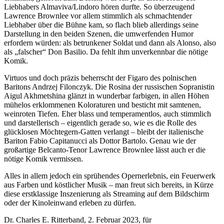
Liebhabers Almaviva/Lindoro hören durfte. So überzeugend
Lawrence Brownlee vor allem stimmlich als schmachtender
Liebhaber über die Bühne kam, so flach blieb allerdings seine
Darstellung in den beiden Szenen, die umwerfenden Humor
erfordern würden: als betrunkener Soldat und dann als Alonso, also
als „falscher“ Don Basilio. Da fehlt ihm unverkennbar die nötige
Komik.
Virtuos und doch präzis beherrscht der Figaro des polnischen
Baritons Andrzej Filonczyk. Die Rosina der russischen Sopranistin
Aigul Akhmetshina glänzt in wunderbar farbigen, in allen Höhen
mühelos erklommenen Koloraturen und besticht mit samtenen,
weinroten Tiefen. Eher blass und temperamentlos, auch stimmlich
und darstellerisch – eigentlich gerade so, wie es die Rolle des
glücklosen Möchtegern-Gatten verlangt – bleibt der italienische
Bariton Fabio Capitanucci als Dottor Bartolo. Genau wie der
großartige Belcanto-Tenor Lawrence Brownlee lässt auch er die
nötige Komik vermissen.
Alles in allem jedoch ein sprühendes Opernerlebnis, ein Feuerwerk
aus Farben und köstlicher Musik – man freut sich bereits, in Kürze
diese erstklassige Inszenierung als Streaming auf dem Bildschirm
oder der Kinoleinwand erleben zu dürfen.
Dr. Charles E. Ritterband, 2. Februar 2023, für