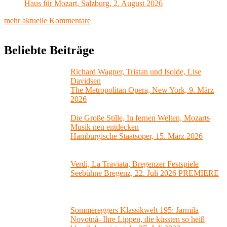
Haus für Mozart, Salzburg, 2. August 2026
mehr aktuelle Kommentare
Beliebte Beiträge
Richard Wagner, Tristan und Isolde, Lise
Davidsen
The Metropolitan Opera, New York, 9. März
2026
Die Große Stille, In fernen Welten, Mozarts
Musik neu entdecken
Hamburgische Staatsoper, 15. März 2026
Verdi, La Traviata, Bregenzer Festspiele
Seebühne Bregenz, 22. Juli 2026 PREMIERE
Sommereggers Klassikwelt 195: Jarmila
Novotná- Ihre Lippen, die küssten so heiß