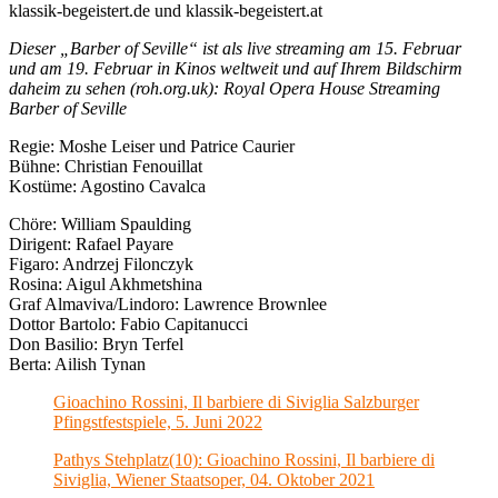
klassik-begeistert.de und klassik-begeistert.at
Dieser „Barber of Seville“ ist als live streaming am 15. Februar
und am 19. Februar in Kinos weltweit und auf Ihrem Bildschirm
daheim zu sehen (roh.org.uk): Royal Opera House Streaming
Barber of Seville
Regie: Moshe Leiser und Patrice Caurier
Bühne: Christian Fenouillat
Kostüme: Agostino Cavalca
Chöre: William Spaulding
Dirigent: Rafael Payare
Figaro: Andrzej Filonczyk
Rosina: Aigul Akhmetshina
Graf Almaviva/Lindoro: Lawrence Brownlee
Dottor Bartolo: Fabio Capitanucci
Don Basilio: Bryn Terfel
Berta: Ailish Tynan
Gioachino Rossini, Il barbiere di Siviglia Salzburger
Pfingstfestspiele, 5. Juni 2022
Pathys Stehplatz(10): Gioachino Rossini, Il barbiere di
Siviglia, Wiener Staatsoper, 04. Oktober 2021