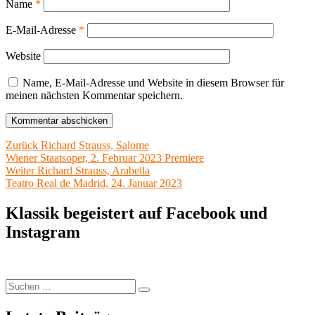
Name
*
E-Mail-Adresse
*
Website
Name, E-Mail-Adresse und Website in diesem Browser für
meinen nächsten Kommentar speichern.
Beitragsnavigation
Vorheriger
Zurück
Richard Strauss, Salome
Beitrag:
Wiener Staatsoper, 2. Februar 2023 Premiere
Nächster
Weiter
Richard Strauss, Arabella
Beitrag:
Teatro Real de Madrid, 24. Januar 2023
Klassik begeistert auf Facebook und
Instagram
Suchen
Suchen
nach: