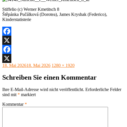
Stiffelio (c) Werner Kmetitsch 8
Štěpánka Pučálková (Dorotea), James Kryshak (Federico),
Kinderstatisterie
Facebook
X
Facebook
Veröffentlicht
Originalgröße
18. Mai 2026
18. Mai 2026
1280 × 1920
X
am
Schreiben Sie einen Kommentar
Ihre E-Mail-Adresse wird nicht veröffentlicht.
Erforderliche Felder
sind mit
*
markiert
Kommentar
*