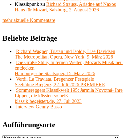
Klassikpunk
zu
Richard Strauss, Ariadne auf Naxos
Haus für Mozart, Salzburg, 2. August 2026
mehr aktuelle Kommentare
Beliebte Beiträge
Richard Wagner, Tristan und Isolde, Lise Davidsen
The Metropolitan Opera, New York, 9. März 2026
Die Große Stille, In fernen Welten, Mozarts Musik neu
entdecken
Hamburgische Staatsoper, 15. März 2026
Verdi, La Traviata, Bregenzer Festspiele
Seebühne Bregenz, 22. Juli 2026 PREMIERE
Sommereggers Klassikwelt 195: Jarmila Novotná- Ihre
Lippen, die küssten so heiß
klassik-begeistert.de, 27. Juli 2023
Interview Genny Basso
Aufführungsorte
Aufführungsorte