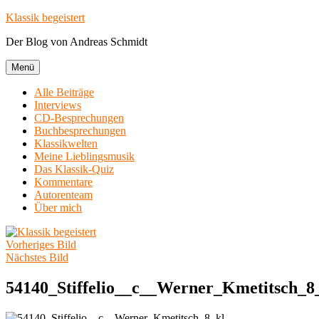
Zum
Klassik begeistert
Inhalt
Der Blog von Andreas Schmidt
springen
Menü
Alle Beiträge
Interviews
CD-Besprechungen
Buchbesprechungen
Klassikwelten
Meine Lieblingsmusik
Das Klassik-Quiz
Kommentare
Autorenteam
Über mich
Vorheriges Bild
Nächstes Bild
54140_Stiffelio__c__Werner_Kmetitsch_8