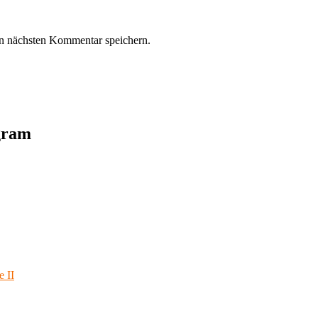
n nächsten Kommentar speichern.
agram
e II