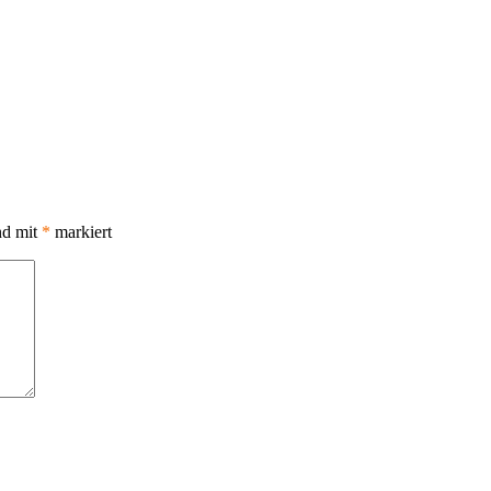
nd mit
*
markiert