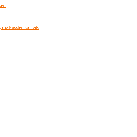
ken
 die küssten so heiß