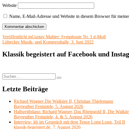
Website
Name, E-Mail-Adresse und Website in diesem Browser für meine
Beitragsnavigation
Veröffentlicht in
Gustav Mahler: Symphonie Nr. 3 d-Moll
Lübecker Musik- und Kongresshalle, 3. Juni 2022
Klassik begeistert auf Facebook und Inst
Suchen
Suchen
nach:
Letzte Beiträge
Richard Wagner Die Walküre II, Christian Thielemann
Bayreuther Festspiele, 5. August 2026
Halbzeitbilanz: Richard Wagner, Das Rheingold II, Die Walkür
Bayreuther Festspiele, 4. & 5. August 2026
Interview: kb im Gespräch mit dem Tenor Long Long, Teil II
klassik-begeistert.de, 7. August 2026