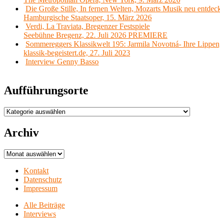
Die Große Stille, In fernen Welten, Mozarts Musik neu entdec
Hamburgische Staatsoper, 15. März 2026
Verdi, La Traviata, Bregenzer Festspiele
Seebühne Bregenz, 22. Juli 2026 PREMIERE
Sommereggers Klassikwelt 195: Jarmila Novotná- Ihre Lippen,
klassik-begeistert.de, 27. Juli 2023
Interview Genny Basso
Aufführungsorte
Aufführungsorte
Archiv
Archiv
Kontakt
Datenschutz
Impressum
Alle Beiträge
Interviews