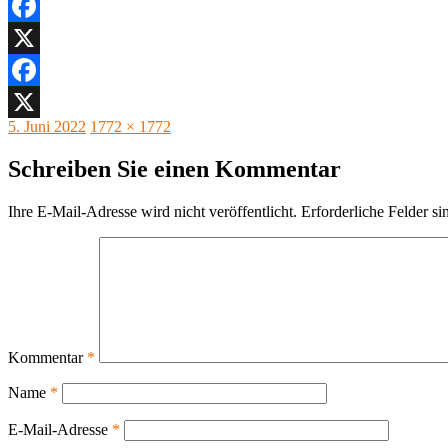
Facebook
X
Facebook
Veröffentlicht
Originalgröße
5. Juni 2022
1772 × 1772
X
am
Schreiben Sie einen Kommentar
Ihre E-Mail-Adresse wird nicht veröffentlicht.
Erforderliche Felder si
Kommentar
*
Name
*
E-Mail-Adresse
*