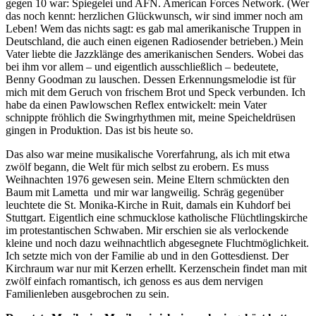
gegen 10 war: Spiegelei und AFN. American Forces Network. (Wer
das noch kennt: herzlichen Glückwunsch, wir sind immer noch am
Leben! Wem das nichts sagt: es gab mal amerikanische Truppen in
Deutschland, die auch einen eigenen Radiosender betrieben.) Mein
Vater liebte die Jazzklänge des amerikanischen Senders. Wobei das
bei ihm vor allem – und eigentlich ausschließlich – bedeutete,
Benny Goodman zu lauschen. Dessen Erkennungsmelodie ist für
mich mit dem Geruch von frischem Brot und Speck verbunden. Ich
habe da einen Pawlowschen Reflex entwickelt: mein Vater
schnippte fröhlich die Swingrhythmen mit, meine Speicheldrüsen
gingen in Produktion. Das ist bis heute so.
Das also war meine musikalische Vorerfahrung, als ich mit etwa
zwölf begann, die Welt für mich selbst zu erobern. Es muss
Weihnachten 1976 gewesen sein. Meine Eltern schmückten den
Baum mit Lametta und mir war langweilig. Schräg gegenüber
leuchtete die St. Monika-Kirche in Ruit, damals ein Kuhdorf bei
Stuttgart. Eigentlich eine schmucklose katholische Flüchtlingskirche
im protestantischen Schwaben. Mir erschien sie als verlockende
kleine und noch dazu weihnachtlich abgesegnete Fluchtmöglichkeit.
Ich setzte mich von der Familie ab und in den Gottesdienst. Der
Kirchraum war nur mit Kerzen erhellt. Kerzenschein findet man mit
zwölf einfach romantisch, ich genoss es aus dem nervigen
Familienleben ausgebrochen zu sein.