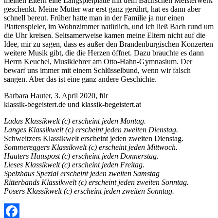
meinen Eltern eine Langspielplatte mit dem Bachschen Meisterwerk
geschenkt. Meine Mutter war erst ganz gerührt, hat es dann aber
schnell bereut. Früher hatte man in der Familie ja nur einen
Plattenspieler, im Wohnzimmer natürlich, und ich ließ Bach rund um
die Uhr kreisen. Seltsamerweise kamen meine Eltern nicht auf die
Idee, mir zu sagen, dass es außer den Brandenburgischen Konzerten
weitere Musik gibt, die die Herzen öffnet. Dazu brauchte es dann
Herrn Keuchel, Musiklehrer am Otto-Hahn-Gymnasium. Der
bewarf uns immer mit einem Schlüsselbund, wenn wir falsch
sangen. Aber das ist eine ganz andere Geschichte.
Barbara Hauter, 3. April 2020, für
klassik-begeistert.de und klassik-begeistert.at
Ladas Klassikwelt (c) erscheint jeden Montag.
Langes Klassikwelt (c) erscheint jeden zweiten Dienstag.
Schweitzers Klassikwelt erscheint jeden zweiten Dienstag.
Sommereggers Klassikwelt (c) erscheint jeden Mittwoch.
Hauters Hauspost (c) erscheint jeden Donnerstag.
Lieses Klassikwelt (c) erscheint jeden Freitag.
Spelzhaus Spezial erscheint jeden zweiten Samstag
Ritterbands Klassikwelt (c) erscheint jeden zweiten Sonntag.
Posers Klassikwelt (c) erscheint jeden zweiten Sonntag.