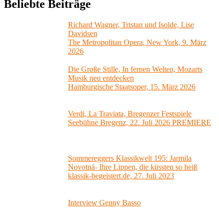
Beliebte Beiträge
Richard Wagner, Tristan und Isolde, Lise
Davidsen
The Metropolitan Opera, New York, 9. März
2026
Die Große Stille, In fernen Welten, Mozarts
Musik neu entdecken
Hamburgische Staatsoper, 15. März 2026
Verdi, La Traviata, Bregenzer Festspiele
Seebühne Bregenz, 22. Juli 2026 PREMIERE
Sommereggers Klassikwelt 195: Jarmila
Novotná- Ihre Lippen, die küssten so heiß
klassik-begeistert.de, 27. Juli 2023
Interview Genny Basso