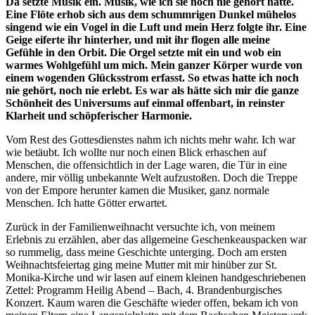
Da setzte Musik ein. Musik, wie ich sie noch nie gehört hatte.
Eine Flöte erhob sich aus dem schummrigen Dunkel mühelos
singend wie ein Vogel in die Luft und mein Herz folgte ihr. Eine
Geige eiferte ihr hinterher, und mit ihr flogen alle meine
Gefühle in den Orbit. Die Orgel setzte mit ein und wob ein
warmes Wohlgefühl um mich. Mein ganzer Körper wurde von
einem wogenden Glücksstrom erfasst. So etwas hatte ich noch
nie gehört, noch nie erlebt. Es war als hätte sich mir die ganze
Schönheit des Universums auf einmal offenbart, in reinster
Klarheit und schöpferischer Harmonie.
Vom Rest des Gottesdienstes nahm ich nichts mehr wahr. Ich war
wie betäubt. Ich wollte nur noch einen Blick erhaschen auf
Menschen, die offensichtlich in der Lage waren, die Tür in eine
andere, mir völlig unbekannte Welt aufzustoßen. Doch die Treppe
von der Empore herunter kamen die Musiker, ganz normale
Menschen. Ich hatte Götter erwartet.
Zurück in der Familienweihnacht versuchte ich, von meinem
Erlebnis zu erzählen, aber das allgemeine Geschenkeauspacken war
so rummelig, dass meine Geschichte unterging. Doch am ersten
Weihnachtsfeiertag ging meine Mutter mit mir hinüber zur St.
Monika-Kirche und wir lasen auf einem kleinen handgeschriebenen
Zettel: Programm Heilig Abend – Bach, 4. Brandenburgisches
Konzert. Kaum waren die Geschäfte wieder offen, bekam ich von