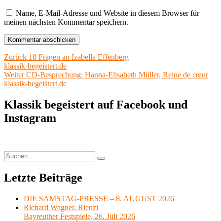
Name, E-Mail-Adresse und Website in diesem Browser für
meinen nächsten Kommentar speichern.
Beitragsnavigation
Vorheriger
Zurück
10 Fragen an Izabella Effenberg
Beitrag:
klassik-begeistert.de
Nächster
Weiter
CD-Besprechung: Hanna-Elisabeth Müller, Reine de cœur
Beitrag:
klassik-begeistert.de
Klassik begeistert auf Facebook und
Instagram
Suchen
Suchen
nach:
Letzte Beiträge
DIE SAMSTAG-PRESSE – 8. AUGUST 2026
Richard Wagner, Rienzi
Bayreuther Festspiele, 26. Juli 2026