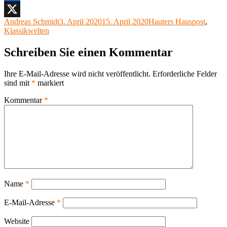
Facebook
Autor
Veröffentlicht
Kategorien
Andreas Schmidt
3. April 2020
15. April 2020
Hauters Hauspost
,
X
am
Klassikwelten
Schreiben Sie einen Kommentar
Ihre E-Mail-Adresse wird nicht veröffentlicht.
Erforderliche Felder
sind mit
*
markiert
Kommentar
*
Name
*
E-Mail-Adresse
*
Website