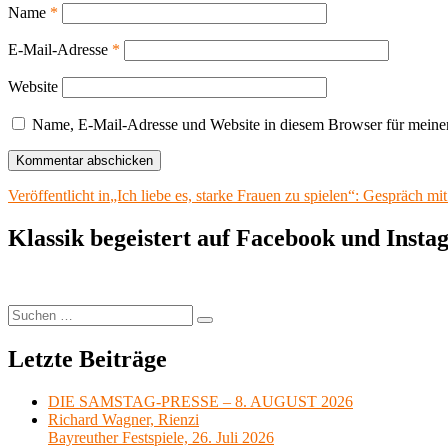
Name
*
E-Mail-Adresse
*
Website
Name, E-Mail-Adresse und Website in diesem Browser für meine
Beitragsnavigation
Veröffentlicht in
„Ich liebe es, starke Frauen zu spielen“: Gespräch m
Klassik begeistert auf Facebook und Inst
Suchen
Suchen
nach:
Letzte Beiträge
DIE SAMSTAG-PRESSE – 8. AUGUST 2026
Richard Wagner, Rienzi
Bayreuther Festspiele, 26. Juli 2026