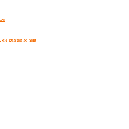
ken
 die küssten so heiß