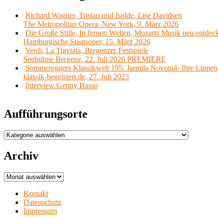
Richard Wagner, Tristan und Isolde, Lise Davidsen
The Metropolitan Opera, New York, 9. März 2026
Die Große Stille, In fernen Welten, Mozarts Musik neu entdec
Hamburgische Staatsoper, 15. März 2026
Verdi, La Traviata, Bregenzer Festspiele
Seebühne Bregenz, 22. Juli 2026 PREMIERE
Sommereggers Klassikwelt 195: Jarmila Novotná- Ihre Lippen,
klassik-begeistert.de, 27. Juli 2023
Interview Genny Basso
Aufführungsorte
Aufführungsorte
Archiv
Archiv
Kontakt
Datenschutz
Impressum