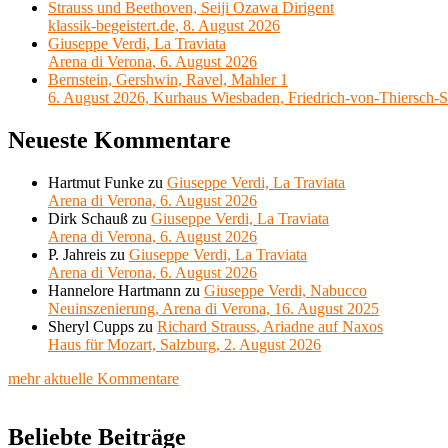
Strauss und Beethoven, Seiji Ozawa Dirigent
klassik-begeistert.de, 8. August 2026
Giuseppe Verdi, La Traviata
Arena di Verona, 6. August 2026
Bernstein, Gershwin, Ravel, Mahler 1
6. August 2026, Kurhaus Wiesbaden, Friedrich-von-Thiersch-S
Neueste Kommentare
Hartmut Funke
zu
Giuseppe Verdi, La Traviata
Arena di Verona, 6. August 2026
Dirk Schauß
zu
Giuseppe Verdi, La Traviata
Arena di Verona, 6. August 2026
P. Jahreis
zu
Giuseppe Verdi, La Traviata
Arena di Verona, 6. August 2026
Hannelore Hartmann
zu
Giuseppe Verdi, Nabucco
Neuinszenierung, Arena di Verona, 16. August 2025
Sheryl Cupps
zu
Richard Strauss, Ariadne auf Naxos
Haus für Mozart, Salzburg, 2. August 2026
mehr aktuelle Kommentare
Beliebte Beiträge