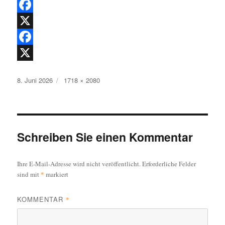
F
a
X
c
F
e
a
X
Veröffentlicht
Originalgröße
8. Juni 2026
1718 × 2080
b
c
am
o
e
o
b
k
o
Schreiben Sie einen Kommentar
o
Ihre E-Mail-Adresse wird nicht veröffentlicht.
Erforderliche Felder
k
sind mit
*
markiert
KOMMENTAR
*