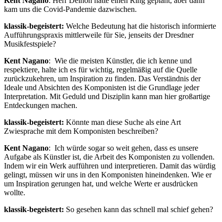
Kent Nagano
: Herr Delnon hatte einen Ring geplant, aber dann
kam uns die Covid-Pandemie dazwischen.
klassik-begeistert:
Welche Bedeutung hat die historisch informierte
Aufführungspraxis mittlerweile für Sie, jenseits der Dresdner
Musikfestspiele?
Kent Nagano
: Wie die meisten Künstler, die ich kenne und
respektiere, halte ich es für wichtig, regelmäßig auf die Quelle
zurückzukehren, um Inspiration zu finden. Das Verständnis der
Ideale und Absichten des Komponisten ist die Grundlage jeder
Interpretation. Mit Geduld und Disziplin kann man hier großartige
Entdeckungen machen.
klassik-begeistert:
Könnte man diese Suche als eine Art
Zwiesprache mit dem Komponisten beschreiben?
Kent Nagano
: Ich würde sogar so weit gehen, dass es unsere
Aufgabe als Künstler ist, die Arbeit des Komponisten zu vollenden.
Indem wir ein Werk aufführen und interpretieren. Damit das würdig
gelingt, müssen wir uns in den Komponisten hineindenken. Wie er
um Inspiration gerungen hat, und welche Werte er ausdrücken
wollte.
klassik-begeistert:
So gesehen kann das schnell mal schief gehen?