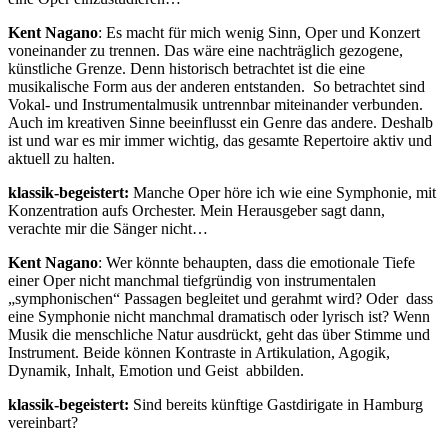
Kent Nagano
: Es macht für mich wenig Sinn, Oper und Konzert
voneinander zu trennen. Das wäre eine nachträglich gezogene,
künstliche Grenze. Denn historisch betrachtet ist die eine
musikalische Form aus der anderen entstanden. So betrachtet sind
Vokal- und Instrumentalmusik untrennbar miteinander verbunden.
Auch im kreativen Sinne beeinflusst ein Genre das andere. Deshalb
ist und war es mir immer wichtig, das gesamte Repertoire aktiv und
aktuell zu halten.
klassik-begeistert:
Manche Oper höre ich wie eine Symphonie, mit
Konzentration aufs Orchester. Mein Herausgeber sagt dann,
verachte mir die Sänger nicht…
Kent Nagano
: Wer könnte behaupten, dass die emotionale Tiefe
einer Oper nicht manchmal tiefgründig von instrumentalen
„symphonischen“ Passagen begleitet und gerahmt wird? Oder dass
eine Symphonie nicht manchmal dramatisch oder lyrisch ist? Wenn
Musik die menschliche Natur ausdrückt, geht das über Stimme und
Instrument. Beide können Kontraste in Artikulation, Agogik,
Dynamik, Inhalt, Emotion und Geist abbilden.
klassik-begeistert:
Sind bereits künftige Gastdirigate in Hamburg
vereinbart?