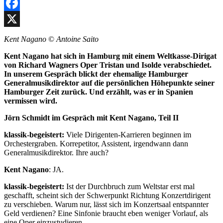
Facebook
X
Kent Nagano
©
Antoine Saito
Kent Nagano hat sich in Hamburg mit einem Weltkasse-Dirigat
von Richard Wagners Oper Tristan und Isolde verabschiedet.
In unserem Gespräch blickt der ehemalige Hamburger
Generalmusikdirektor auf die persönlichen Höhepunkte seiner
Hamburger Zeit zurück. Und erzählt, was er in Spanien
vermissen wird.
Jörn Schmidt im Gespräch mit Kent Nagano, Teil II
klassik-begeistert:
Viele Dirigenten-Karrieren beginnen im
Orchestergraben. Korrepetitor, Assistent, irgendwann dann
Generalmusikdirektor. Ihre auch?
Kent Nagano
: JA.
klassik-begeistert:
Ist der Durchbruch zum Weltstar erst mal
geschafft, scheint sich der Schwerpunkt Richtung Konzertdirigent
zu verschieben. Warum nur, lässt sich im Konzertsaal entspannter
Geld verdienen? Eine Sinfonie braucht eben weniger Vorlauf, als
eine Oper einzustudieren…