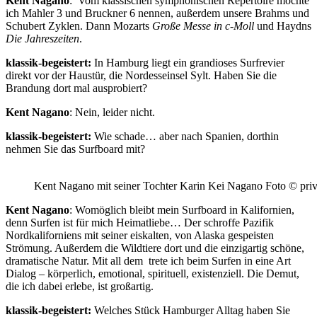
Kent Nagano
: Vom klassischen symphonischen Repertoire möchte
ich Mahler 3 und Bruckner 6 nennen, außerdem unsere Brahms und
Schubert Zyklen. Dann Mozarts
Große Messe in c-Moll
und Haydns
Die Jahreszeiten
.
klassik-begeistert:
In Hamburg liegt ein grandioses Surfrevier
direkt vor der Haustür, die Nordesseinsel Sylt. Haben Sie die
Brandung dort mal ausprobiert?
Kent Nagano
: Nein, leider nicht.
klassik-begeistert:
Wie schade… aber nach Spanien, dorthin
nehmen Sie das Surfboard mit?
Kent Nagano mit seiner Tochter Karin Kei Nagano Foto © priv
Kent Nagano
: Womöglich bleibt mein Surfboard in Kalifornien,
denn Surfen ist für mich Heimatliebe… Der schroffe Pazifik
Nordkaliforniens mit seiner eiskalten, von Alaska gespeisten
Strömung. Außerdem die Wildtiere dort und die einzigartig schöne,
dramatische Natur. Mit all dem trete ich beim Surfen in eine Art
Dialog – körperlich, emotional, spirituell, existenziell. Die Demut,
die ich dabei erlebe, ist großartig.
klassik-begeistert:
Welches Stück Hamburger Alltag haben Sie