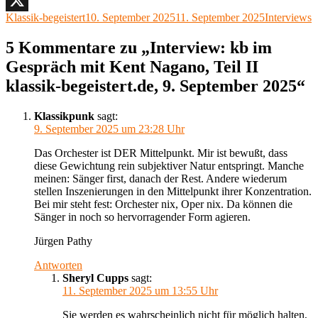
Autor
Veröffentlicht
Kategorien
Klassik-begeistert
10. September 2025
11. September 2025
Interviews
X
am
5 Kommentare zu „Interview: kb im
Gespräch mit Kent Nagano, Teil II
klassik-begeistert.de, 9. September 2025“
Klassikpunk
sagt:
9. September 2025 um 23:28 Uhr
Das Orchester ist DER Mittelpunkt. Mir ist bewußt, dass
diese Gewichtung rein subjektiver Natur entspringt. Manche
meinen: Sänger first, danach der Rest. Andere wiederum
stellen Inszenierungen in den Mittelpunkt ihrer Konzentration.
Bei mir steht fest: Orchester nix, Oper nix. Da können die
Sänger in noch so hervorragender Form agieren.
Jürgen Pathy
Antworten
Sheryl Cupps
sagt:
11. September 2025 um 13:55 Uhr
Sie werden es wahrscheinlich nicht für möglich halten,