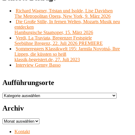
Richard Wagner, Tristan und Isolde, Lise Davidsen
The Metropolitan Opera, New York, 9. März 2026
Die Große Stille, In fernen Welten, Mozarts Musik neu
entdecken
Hamburgische Staatsoper, 15. März 2026
Verdi, La Traviata, Bregenzer Festspiele
Seebühne Bregenz, 22. Juli 2026 PREMIERE
Sommereggers Klassikwelt 195: Jarmila Novotná- Ihre
Lippen, die küssten so heiß
klassik-begeistert.de, 27. Juli 2023
Interview Genny Basso
Aufführungsorte
Aufführungsorte
Archiv
Archiv
Kontakt