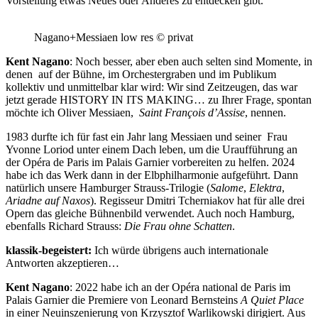
Vorstellung etwas Neues oder Anderes zu entdecken gibt.
Nagano+Messiaen low res © privat
Kent Nagano
: Noch besser, aber eben auch selten sind Momente, in
denen auf der Bühne, im Orchestergraben und im Publikum
kollektiv und unmittelbar klar wird: Wir sind Zeitzeugen, das war
jetzt gerade HISTORY IN ITS MAKING… zu Ihrer Frage, spontan
möchte ich Oliver Messiaen,
Saint François d’Assise
, nennen.
1983 durfte ich für fast ein Jahr lang Messiaen und seiner Frau
Yvonne Loriod unter einem Dach leben, um die Uraufführung an
der Opéra de Paris im Palais Garnier vorbereiten zu helfen. 2024
habe ich das Werk dann in der Elbphilharmonie aufgeführt. Dann
natürlich unsere Hamburger Strauss-Trilogie (
Salome
,
Elektra
,
Ariadne auf Naxos
). Regisseur Dmitri Tcherniakov hat für alle drei
Opern das gleiche Bühnenbild verwendet. Auch noch Hamburg,
ebenfalls Richard Strauss:
Die Frau ohne Schatten
.
klassik-begeistert:
Ich würde übrigens auch internationale
Antworten akzeptieren…
Kent Nagano
: 2022 habe ich an der Opéra national de Paris im
Palais Garnier die Premiere von Leonard Bernsteins
A Quiet Place
in einer Neuinszenierung von Krzysztof Warlikowski dirigiert. Aus