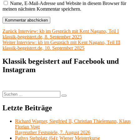
Name, E-Mail-Adresse und Website in diesem Browser für
meinen nächsten Kommentar speichern.
Beitragsnavigation
Vorheriger
Zurück
Interview: kb im Gespräch mit Kent Nagano, Teil I
Beitrag:
klassik-begeistert.de, 8. September 2025
Nächster
Weiter
Interview: kb im Gespräch mit Kent Nagano, Teil III
Beitrag:
klassik-begeistert.de, 10. September 2025
Klassik begeistert auf Facebook und
Instagram
Suchen
Suchen
nach:
Letzte Beiträge
Richard Wagner, Siegfried II, Christian Thielemann, Klaus
Florian Vogt
Bayreuther Festspiele, 7. August 2026
Pathys Stehplatz (64): Wiener Meisterkurse