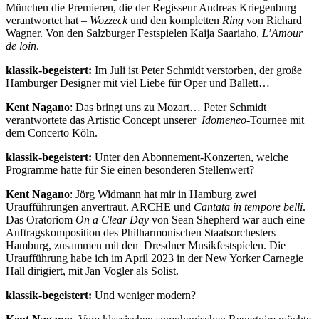
München die Premieren, die der Regisseur Andreas Kriegenburg
verantwortet hat –
Wozzeck
und den kompletten
Ring
von Richard
Wagner. Von den Salzburger Festspielen Kaija Saariaho,
L’Amour
de loin
.
klassik-begeistert:
Im Juli ist Peter Schmidt verstorben, der große
Hamburger Designer mit viel Liebe für Oper und Ballett…
Kent Nagano
: Das bringt uns zu Mozart… Peter Schmidt
verantwortete das Artistic Concept unserer
Idomeneo
-Tournee mit
dem Concerto Köln.
klassik-begeistert:
Unter den Abonnement-Konzerten, welche
Programme hatte für Sie einen besonderen Stellenwert?
Kent Nagano
: Jörg Widmann hat mir in Hamburg zwei
Uraufführungen anvertraut. ARCHE und
Cantata in tempore belli
.
Das Oratoriom
On a Clear Day
von Sean Shepherd war auch eine
Auftragskomposition des Philharmonischen Staatsorchesters
Hamburg, zusammen mit den Dresdner Musikfestspielen. Die
Uraufführung habe ich im April 2023 in der New Yorker Carnegie
Hall dirigiert, mit Jan Vogler als Solist.
klassik-begeistert:
Und weniger modern?