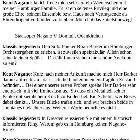
Kent Nagano
: Ja, ich freue mich sehr auf ein Wiedersehen mit
meiner Hamburger Familie. Es ist ein seltenes Privileg und eine
große Ehre, seinem Ensemble bzw. Haus nach Vertragsende als
Ehrendirigent verbunden zu bleiben. Mich hat das zutiefst bewegt.
Staatsoper Nagano © Dominik Odenkirchen
klassik-begeistert:
Den Solo-Pauker Brian Barker im Hamburger
Orchestergaben zu erleben, ist zuweilen spektakulär. Allein schon
seine kleinen Späße… Da fällt Ihnen sicher eine schöne Anekdote
zu ein?
Kent Nagano
: Kurz nach meiner Ankunft machte mich Herr Barker
darauf aufmerksam, dass sich die Pauken in einem fragilen Zustand
befinden… Bei einer unserer ersten Proben spielte Herr Barker sehr
energisch, mit viel Enthusiasmus. So dass ein Metallteil seiner
Pauke mit ziemlichem Krach zu Boden fiel. Ein Schelm, wer Böses
dabei denkt… Unsere Blicke trafen sich, und wir brachen beide in
spontanes Gelächter aus. Weiterer Worte bedurfte es nicht…
klassik-begeistert:
In Dresden reüssieren Sie mit einem historisch
informierten Ring. Warum gab es in Hamburg keinen Nagano-
Ring?