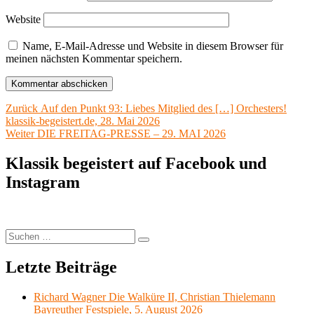
Website
Name, E-Mail-Adresse und Website in diesem Browser für
meinen nächsten Kommentar speichern.
Beitragsnavigation
Vorheriger
Zurück
Auf den Punkt 93: Liebes Mitglied des […] Orchesters!
Beitrag:
klassik-begeistert.de, 28. Mai 2026
Nächster
Weiter
DIE FREITAG-PRESSE – 29. MAI 2026
Beitrag:
Klassik begeistert auf Facebook und
Instagram
Suchen
Suchen
nach:
Letzte Beiträge
Richard Wagner Die Walküre II, Christian Thielemann
Bayreuther Festspiele, 5. August 2026