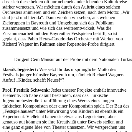
dass sich diese beiden oft nur nebeneinander lebenden Kulturkreise
stärker vernetzen. Wir möchten durch den Auftritt eines solchen
Orchesters animieren und ein Zeichen setzen, nach dem Motto: „Wir
sind jetzt und hier da“. Dann werden wir sehen, aus welchen
Zielgruppen in Bayreuth und Umgebung sich das Publikum
zusammensetzt und wie sich das weiterentwickelt. Was die
Zusammenarbeit mit den Bayreuther Festspielen betrifft, so ist
geplant, dass Pablo Heras-Casado das Orchester mit Werken von
Richard Wagner im Rahmen einer Repertoire-Probe dirigiert.
Dirigent Cem Mansur auf der Probe mit dem Nationalen Türkis
klassik-begeistert:
Wie setzt Ihr das ursprüngliche Motto des
Festivals junger Künstler Bayreuth um, nämlich Richard Wagners
Aufruf „Kinder, schafft Neues!“?
Prof. Fredrik Schwenk
: Jedes unserer Projekte enthält innovative
Elemente. Ich habe darauf bestanden, dass das Türkische
Jugendorchester die Uraufführung eines Werks eines jungen
türkischen Komponisten oder einer Komponistin spielt. Der Bau des
„Festspielhauses“ unter Mitwirkung von Kindern ist ebenfalls ein
Experiment. Vielleicht bauen sie etwas aus Legosteinen, aber
genauso gut könnten sie ihre Kreativität unter Beweis stellen und
eine ganz eigene Idee von Theater umsetzen. Wir versprechen uns