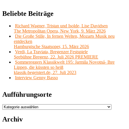
Beliebte Beiträge
Richard Wagner, Tristan und Isolde, Lise Davidsen
The Metropolitan Opera, New York, 9. März 2026
Die Große Stille, In fernen Welten, Mozarts Musik neu
entdecken
Hamburgische Staatsoper, 15. März 2026
Verdi, La Traviata, Bregenzer Festspiele
Seebühne Bregenz, 22. Juli 2026 PREMIERE
Sommereggers Klassikwelt 195: Jarmila Novotná- Ihre
Lippen, die küssten so heiß
klassik-begeistert.de, 27. Juli 2023
Interview Genny Basso
Aufführungsorte
Aufführungsorte
Archiv