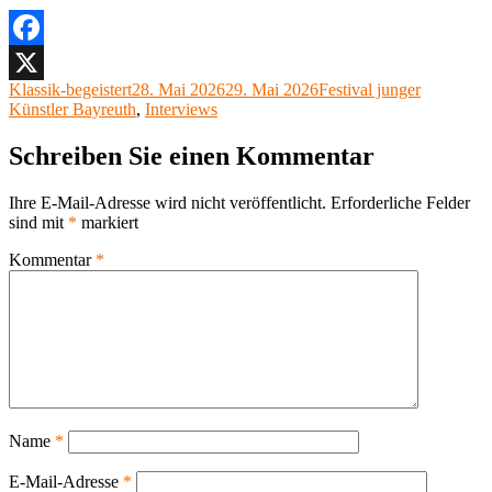
Facebook
Autor
Veröffentlicht
Kategorien
Klassik-begeistert
28. Mai 2026
29. Mai 2026
Festival junger
X
am
Künstler Bayreuth
,
Interviews
Schreiben Sie einen Kommentar
Ihre E-Mail-Adresse wird nicht veröffentlicht.
Erforderliche Felder
sind mit
*
markiert
Kommentar
*
Name
*
E-Mail-Adresse
*