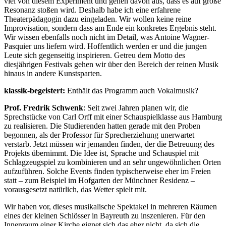
viel von diesem Experiment und gehen davon aus, dass es auf große
Resonanz stoßen wird. Deshalb habe ich eine erfahrene
Theaterpädagogin dazu eingeladen. Wir wollen keine reine
Improvisation, sondern dass am Ende ein konkretes Ergebnis steht.
Wir wissen ebenfalls noch nicht im Detail, was Antoine Wagner-
Pasquier uns liefern wird. Hoffentlich werden er und die jungen
Leute sich gegenseitig inspirieren. Getreu dem Motto des
diesjährigen Festivals gehen wir über den Bereich der reinen Musik
hinaus in andere Kunstsparten.
klassik-begeistert:
Enthält das Programm auch Vokalmusik?
Prof. Fredrik Schwenk
: Seit zwei Jahren planen wir, die
Sprechstücke von Carl Orff mit einer Schauspielklasse aus Hamburg
zu realisieren. Die Studierenden hatten gerade mit den Proben
begonnen, als der Professor für Sprecherziehung unerwartet
verstarb. Jetzt müssen wir jemanden finden, der die Betreuung des
Projekts übernimmt. Die Idee ist, Sprache und Schauspiel mit
Schlagzeugspiel zu kombinieren und an sehr ungewöhnlichen Orten
aufzuführen. Solche Events finden typischerweise eher im Freien
statt – zum Beispiel im Hofgarten der Münchner Residenz –
vorausgesetzt natürlich, das Wetter spielt mit.
Wir haben vor, dieses musikalische Spektakel in mehreren Räumen
eines der kleinen Schlösser in Bayreuth zu inszenieren. Für den
Innenraum einer Kirche eignet sich das eher nicht, da sich die