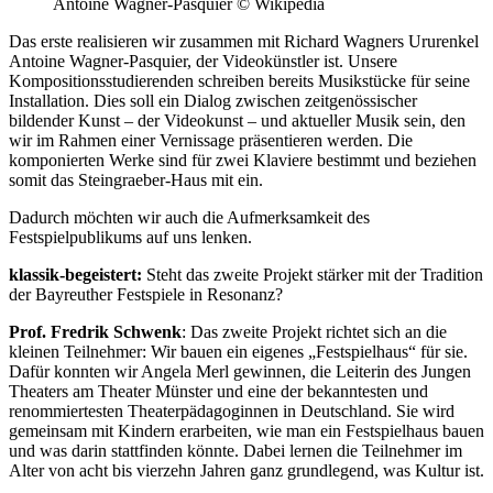
Antoine Wagner-Pasquier © Wikipedia
Das erste realisieren wir zusammen mit Richard Wagners Ururenkel
Antoine Wagner-Pasquier, der Videokünstler ist. Unsere
Kompositionsstudierenden schreiben bereits Musikstücke für seine
Installation. Dies soll ein Dialog zwischen zeitgenössischer
bildender Kunst – der Videokunst – und aktueller Musik sein, den
wir im Rahmen einer Vernissage präsentieren werden. Die
komponierten Werke sind für zwei Klaviere bestimmt und beziehen
somit das Steingraeber-Haus mit ein.
Dadurch möchten wir auch die Aufmerksamkeit des
Festspielpublikums auf uns lenken.
klassik-begeistert:
Steht das zweite Projekt stärker mit der Tradition
der Bayreuther Festspiele in Resonanz?
Prof. Fredrik Schwenk
: Das zweite Projekt richtet sich an die
kleinen Teilnehmer: Wir bauen ein eigenes „Festspielhaus“ für sie.
Dafür konnten wir Angela Merl gewinnen, die Leiterin des Jungen
Theaters am Theater Münster und eine der bekanntesten und
renommiertesten Theaterpädagoginnen in Deutschland. Sie wird
gemeinsam mit Kindern erarbeiten, wie man ein Festspielhaus bauen
und was darin stattfinden könnte. Dabei lernen die Teilnehmer im
Alter von acht bis vierzehn Jahren ganz grundlegend, was Kultur ist.