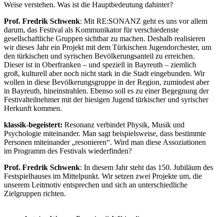
Weise verstehen. Was ist die Hauptbedeutung dahinter?
Prof. Fredrik Schwenk
: Mit RE:SONANZ geht es uns vor allem
darum, das Festival als Kommunikator für verschiedenste
gesellschaftliche Gruppen sichtbar zu machen. Deshalb realisieren
wir dieses Jahr ein Projekt mit dem Türkischen Jugendorchester, um
den türkischen und syrischen Bevölkerungsanteil zu erreichen.
Dieser ist in Oberfranken – und speziell in Bayreuth – ziemlich
groß, kulturell aber noch nicht stark in die Stadt eingebunden. Wir
wollen in diese Bevölkerungsgruppe in der Region, zumindest aber
in Bayreuth, hineinstrahlen. Ebenso soll es zu einer Begegnung der
Festivalteilnehmer mit der hiesigen Jugend türkischer und syrischer
Herkunft kommen.
klassik-begeistert:
Resonanz verbindet Physik, Musik und
Psychologie miteinander. Man sagt beispielsweise, dass bestimmte
Personen miteinander „resonieren“. Wird man diese Assoziationen
im Programm des Festivals wiederfinden?
Prof. Fredrik Schwenk
: In diesem Jahr steht das 150. Jubiläum des
Festspielhauses im Mittelpunkt. Wir setzen zwei Projekte um, die
unserem Leitmotiv entsprechen und sich an unterschiedliche
Zielgruppen richten.