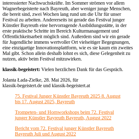
interessierter Nachwuchskräfte. Im Sommer strömen vor allem
Wagnerbegeisterte nach Bayreuth, aber weniger junge Menschen,
die bereit sind, zwei Wochen lang rund um die Uhr für unser
Festival zu arbeiten. Andererseits ist gerade das Festival junger
Künstler Bayreuth eine hervorragende Ausbildungsstätte, in der
erste praktische Schritte im Bereich Kulturmanagement und
Öffentlichkeitsarbeit möglich sind. Außerdem sind wir ein gerade
für Jugendliche immens wertvoller Ort vielseitiger Begegnungen,
eine einzigartige Innovationsplattform, wie es sie kaum ein zweites
Mal gibt. Schon allein deshalb lohnt es sich, diese Gelegenheit zu
nutzen, aktiv beim Festival mitzuwirken.
klassik-begeistert:
Vielen herzlichen Dank für das Gespräch.
Jolanta Łada-Zielke, 28. Mai 2026, für
klassik-begeistert.de und klassik-begeistert.at
75. Festival Junger Künstler Bayreuth 2025 8. August
bis 17. August 2025, Bayreuth
Trompeten- und Hornworkshops beim 72. Festival
junger Künstler Bayreuth Bayreuth, August 2022
Bericht vom 72. Festival junger Künstler Bayreuth
Bayreuth Juli und August 2022