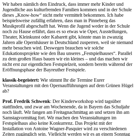
Wir haben nämlich den Eindruck, dass immer mehr Kinder und
Jugendliche aus kulturfremden Familien kommen und in der Schule
dieses „Know-how“ nicht mehr vermittelt bekommen. Ich habe
beispielsweise zufällig erfahren, dass man in Pinneberg das
Musikprofil abgeschafft hat. Wenn die Jugend weder in der Schule
noch zu Hause erfährt, dass es so etwas wie Oper, Ausstellungen,
Theater, Kleinkunst oder Kabarett gibt, könnte man in zwanzig
Jahren alle Opernhäuser in Deutschland zusperren, weil sie niemand
mehr besuchen wird. Deswegen brauchen wir solche
Edukationsprojekte wie den Bau unseres „Festspielhauses“. Parallel
zu dem großen Haus bauen wir ein kleines – und das machen wir
nicht erst zur eigentlichen Festspielzeit, sondern bereits während der
Eröffnungsphase der Bayreuther Festspiele.
klassik-begeistert:
Wie stimmt Ihr die Termine Eurer
Veranstaltungen mit den Opernaufführungen auf dem Grünen Hügel
ab?
Prof. Fredrik Schwenk
: Der Kinderworkshop wird tagsüber
stattfinden, und zwar am Wochenende, da in Bayern das Schuljahr
noch läuft. Wir fangen am Freitagnachmittag an und setzen ihn am
Samstagvormittag fort. Wir machen den Veranstaltungen im
Festspielhaus also keine Konkurrenz. Das Projekt mit der
Installation von Antoine Wagner-Pasquier wird zu verschiedenen
Zeiten zugänglich sein. Vielleicht werden wir es an einem Sonntag