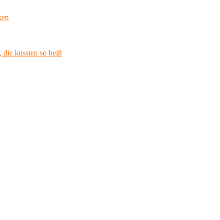
ken
 die küssten so heiß