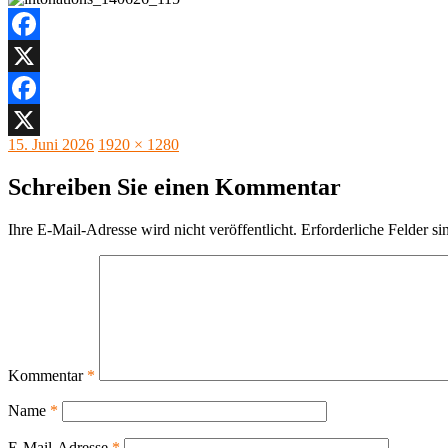
Facebook
X
Facebook
Veröffentlicht
Originalgröße
15. Juni 2026
1920 × 1280
X
am
Schreiben Sie einen Kommentar
Ihre E-Mail-Adresse wird nicht veröffentlicht.
Erforderliche Felder si
Kommentar
*
Name
*
E-Mail-Adresse
*