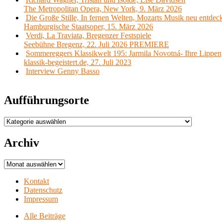
The Metropolitan Opera, New York, 9. März 2026
Die Große Stille, In fernen Welten, Mozarts Musik neu entdec
Hamburgische Staatsoper, 15. März 2026
Verdi, La Traviata, Bregenzer Festspiele
Seebühne Bregenz, 22. Juli 2026 PREMIERE
Sommereggers Klassikwelt 195: Jarmila Novotná- Ihre Lippen,
klassik-begeistert.de, 27. Juli 2023
Interview Genny Basso
Aufführungsorte
Aufführungsorte
Archiv
Archiv
Kontakt
Datenschutz
Impressum
Alle Beiträge