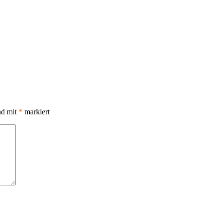
nd mit
*
markiert