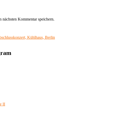
n nächsten Kommentar speichern.
hlusskonzert, Kühlhaus, Berlin
agram
e II