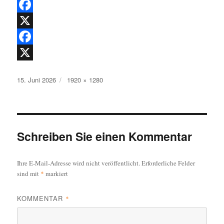
F
a
X
c
F
e
a
X
Veröffentlicht
Originalgröße
15. Juni 2026
1920 × 1280
b
c
am
o
e
o
b
k
o
Schreiben Sie einen Kommentar
o
Ihre E-Mail-Adresse wird nicht veröffentlicht.
Erforderliche Felder
k
sind mit
*
markiert
KOMMENTAR
*